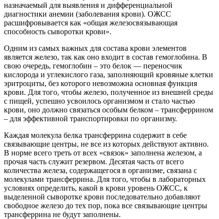
назначаемый для выявления и дифференциальной
диагностики анемии (заболевания крови). ОЖСС
расшифровывается как «общая железосвязывающая
способность сыворотки крови».
Одним из самых важных для состава крови элементов
является железо, так как оно входит в состав гемоглобина. В
свою очередь, гемоглобин – это белок — переносчик
кислорода и углекислого газа, заполняющий кровяные клетки
эритроциты, без которого невозможна основная функция
крови. Для того, чтобы железо, полученное из внешней среды
с пищей, успешно усвоилось организмом и стало частью
крови, оно должно связаться особым белком – трансферрином
– для эффективной транспортировки по организму.
Каждая молекула белка трансферрина содержит в себе
связывающие центры, не все из которых действуют активно.
В норме всего треть от всех «связок» заполнена железом, а
прочая часть служит резервом. Десятая часть от всего
количества железа, содержащегося в организме, связана с
молекулами трансферрина. Для того, чтобы в лабораторных
условиях определить, какой в крови уровень ОЖСС, к
выделенной сыворотке крови последовательно добавляют
свободное железо до тех пор, пока все связывающие центры
трансферрина не будут заполнены.