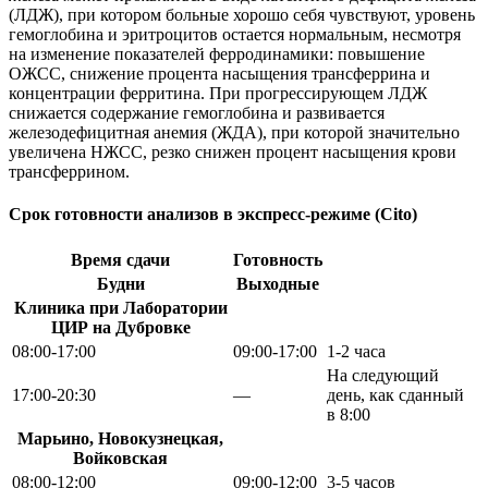
(ЛДЖ), при котором больные хорошо себя чувствуют, уровень
гемоглобина и эритроцитов остается нормальным, несмотря
на изменение показателей ферродинамики: повышение
ОЖСС, снижение процента насыщения трансферрина и
концентрации ферритина. При прогрессирующем ЛДЖ
снижается содержание гемоглобина и развивается
железодефицитная анемия (ЖДА), при которой значительно
увеличена НЖСС, резко снижен процент насыщения крови
трансферрином.
Срок готовности анализов в экспресс-режиме (Cito)
Время сдачи
Готовность
Будни
Выходные
Клиника при Лаборатории
ЦИР на Дубровке
08:00-17:00
09:00-17:00
1-2 часа
На следующий
17:00-20:30
—
день, как сданный
в 8:00
Марьино, Новокузнецкая,
Войковская
08:00-12:00
09:00-12:00
3-5 часов