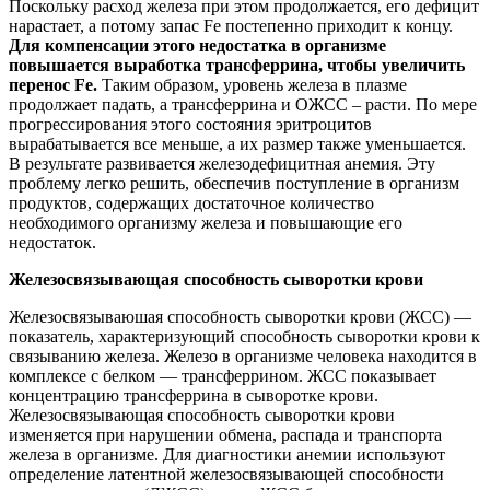
Поскольку расход железа при этом продолжается, его дефицит
нарастает, а потому запас Fe постепенно приходит к концу.
Для компенсации этого недостатка в организме
повышается выработка трансферрина, чтобы увеличить
перенос Fe.
Таким образом, уровень железа в плазме
продолжает падать, а трансферрина и ОЖСС – расти. По мере
прогрессирования этого состояния эритроцитов
вырабатывается все меньше, а их размер также уменьшается.
В результате развивается железодефицитная анемия. Эту
проблему легко решить, обеспечив поступление в организм
продуктов, содержащих достаточное количество
необходимого организму железа и повышающие его
недостаток.
Железосвязывающая способность сыворотки крови
Железосвязываюшая способность сыворотки крови (ЖСС) —
показатель, характеризующий способность сыворотки крови к
связыванию железа. Железо в организме человека находится в
комплексе с белком — трансферрином. ЖСС показывает
концентрацию трансферрина в сыворотке крови.
Железосвязывающая способность сыворотки крови
изменяется при нарушении обмена, распада и транспорта
железа в организме. Для диагностики анемии используют
определение латентной железосвязывающей способности