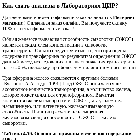
Как сдать анализы в Лабораториях ЦИР?
Для экономии времени оформите заказ на анализ в
Интернет-
магазине
! Оплачивая заказ онлайн, Вы получаете скидку
10%
на весь оформленный заказ!
Общая железосвязывающая способность сыворотки (ОЖСС)
является показателем кон­центрации в сыворотке
трансферрина. Однако следует учитывать, что при оценке
содержа­ния трансферрина по результатам определения ОЖСС
данный метод исследования завышает значения трансферрина
на 16-20 %, поскольку при более чем половинном насыщении
Трансферрина железо связывается с другими белками
[Булганов А.А. и др., 1991]. Под ОЖСС понимается не
абсолютное количество трансферрина, а количество железа,
которое может связаться с трансферрином. Вычитая
количество железа сыворотки из ОЖСС, мы узнаем не­
насыщенную, или латентную, железосвязывающую
способность. Принцип расчета: ненасыщенная
железосвязывающая способность = ОЖСС — железо
сыворотки.
Таблица 4.59. Основные причины изменения содержания
ОЖСС