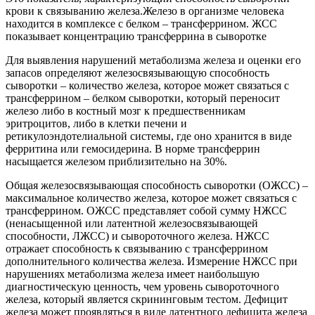
крови к связыванию железа.Железо в организме человека
находится в комплексе с белком – трансферрином. ЖСС
показывает концентрацию трансферрина в сыворотке
Для выявления нарушений метаболизма железа и оценки его
запасов определяют железосвязывающую способность
сыворотки – количество железа, которое может связаться с
трансферрином – белком сыворотки, который переносит
железо либо в костный мозг к предшественникам
эритроцитов, либо в клетки печени и
ретикулоэндотелиальной системы, где оно хранится в виде
ферритина или гемосидерина. В норме трансферрин
насыщается железом приблизительно на 30%.
Общая железосвязывающая способность сыворотки (ОЖСС) –
максимальное количество железа, которое может связаться с
трансферрином. ОЖСС представляет собой сумму НЖСС
(ненасыщенной или латентной железосвязывающей
способности, ЛЖСС) и сывороточного железа. НЖСС
отражает способность к связыванию с трансферрином
дополнительного количества железа. Измерение НЖСС при
нарушениях метаболизма железа имеет наибольшую
диагностическую ценность, чем уровень сывороточного
железа, который является скрининговым тестом. Дефицит
железа может проявляться в виде латентного дефицита железа