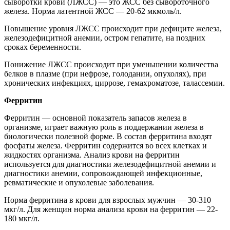
сыворотки крови (ЛЖСС) — это ЖСС без сывороточного
железа. Норма латентной ЖСС — 20-62 мкмоль/л.
Повышение уровня ЛЖСС происходит при дефиците железа,
железодефицитной анемии, остром гепатите, на поздних
сроках беременности.
Понижение ЛЖСС происходит при уменьшении количества
белков в плазме (при нефрозе, голодании, опухолях), при
хронических инфекциях, циррозе, гемахроматозе, талассемии.
Ферритин
Ферритин — основной показатель запасов железа в
организме, играет важную роль в поддержании железа в
биологически полезной форме. В состав ферритина входят
фосфаты железа. Ферритин содержится во всех клетках и
жидкостях организма. Анализ крови на ферритин
используется для диагностики железодефицитной анемии и
диагностики анемии, сопровождающей инфекционные,
ревматические и опухолевые заболевания.
Норма ферритина в крови для взрослых мужчин — 30-310
мкг/л. Для женщин норма анализа крови на ферритин — 22-
180 мкг/л.