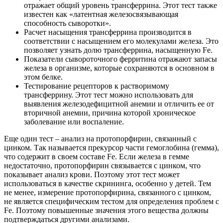
отражает общий уровень трансферрина. Этот тест также
известен как «латентная железосвязывающая
способность сыворотки».
Расчет насыщения трансферрина производится в
соответствии с насыщением его молекулами железа. Это
позволяет узнать долю трансферрина, насыщенную Fe.
Показатели сывороточного ферритина отражают запасы
железа в организме, которые сохраняются в основном в
этом белке.
Тестирование рецепторов к растворимому
трансферрину. Этот тест можно использовать для
выявления железодефицитной анемии и отличить ее от
вторичной анемии, причина которой хроническое
заболевание или воспаление.
Еще один тест – анализ на протопорфирин, связанный с
цинком. Так называется прекурсор части гемоглобина (гемма),
что содержит в своем составе Fe. Если железа в гемме
недостаточно, протопорфирин связывается с цинком, что
показывает анализ крови. Поэтому этот тест может
использоваться в качестве скрининга, особенно у детей. Тем
не менее, измерение протопорфирина, связанного с цинком,
не является специфическим тестом для определения проблем с
Fe. Поэтому повышенные значения этого вещества должны
подтверждаться другими анализами.