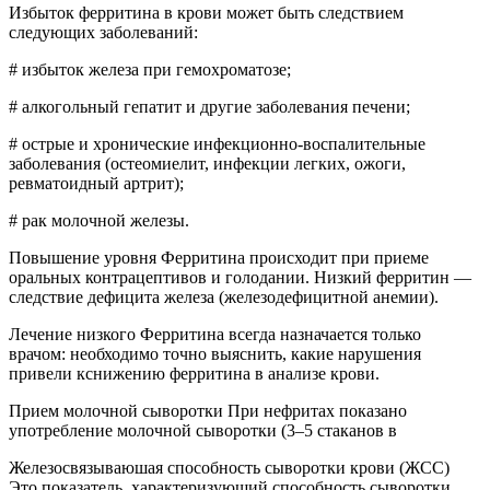
Избыток ферритина в крови может быть следствием
следующих заболеваний:
# избыток железа при гемохроматозе;
# алкогольный гепатит и другие заболевания печени;
# острые и хронические инфекционно-воспалительные
заболевания (остеомиелит, инфекции легких, ожоги,
ревматоидный артрит);
# рак молочной железы.
Повышение уровня Ферритина происходит при приеме
оральных контрацептивов и голодании. Низкий ферритин —
следствие дефицита железа (железодефицитной анемии).
Лечение низкого Ферритина всегда назначается только
врачом: необходимо точно выяснить, какие нарушения
привели кснижению ферритина в анализе крови.
Прием молочной сыворотки При нефритах показано
употребление молочной сыворотки (3–5 стаканов в
Железосвязываюшая способность сыворотки крови (ЖСС)
Это показатель, характеризующий способность сыворотки