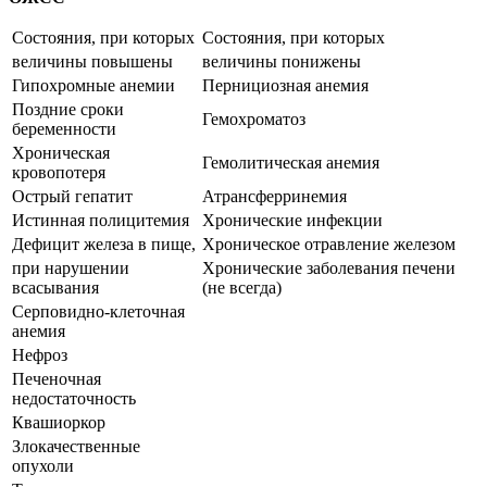
Состояния, при которых
Состояния, при которых
величины повышены
величины понижены
Гипохромные анемии
Пернициозная анемия
Поздние сроки
Гемохроматоз
беременности
Хроническая
Гемолитическая анемия
кровопотеря
Острый гепатит
Атрансферринемия
Истинная полицитемия
Хронические инфекции
Дефицит железа в пище,
Хроническое отравление железом
при нарушении
Хронические заболевания печени
всасывания
(не всегда)
Серповидно-клеточная
анемия
Нефроз
Печеночная
недостаточность
Квашиоркор
Злокачественные
опухоли