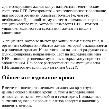
Для исследования железа могут назначаться генетические
теста гена HFE. Гемохроматоз – это генетическое заболевание,
при котором организм усваивает больше Fe, чем это
необходимо. Причиной этому является аномальное строение
специфического гена, который называется HFE. Этот ген
управляет количеством всасывания железа из пищи в
кишечнике.
У пациентов, которые имеют две копии аномального гена, в
организме собирается избыток железа, который откладывается
в различных органах. Из-за этого они начинают разрушаться и
функционировать неправильно. Тест на исследование гена
HFE выявляет различные мутации, которые могут привести к
заболеваниям. Наиболее распространенной мутацией гена
HFE является мутация под названием C282Y.
Общее исследование крови
Вместе с вышеперечисленными анализами врач изучает
данные общего анализа крови. К таким исследованиям
относятся тесты на гемоглобин и гематокрит. Пониженные
значения одного или обоих анализов говорит о наличии у
пациента анемии.