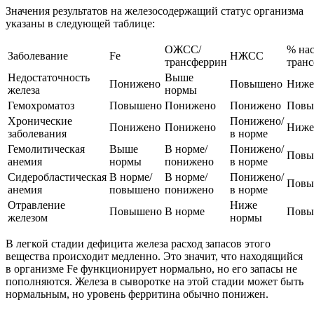
Значения результатов на железосодержащий статус организма
указаны в следующей таблице:
ОЖСС/
% на
Заболевание
Fe
НЖСС
трансферрин
тран
Недостаточность
Выше
Понижено
Повышено
Ниже
железа
нормы
Гемохроматоз
Повышено
Понижено
Понижено
Повы
Хронические
Понижено/
Понижено
Понижено
Ниже
заболевания
в норме
Гемолитическая
Выше
В норме/
Понижено/
Повы
анемия
нормы
понижено
в норме
Сидеробластическая
В норме/
В норме/
Понижено/
Повы
анемия
повышено
понижено
в норме
Отравление
Ниже
Повышено
В норме
Повы
железом
нормы
В легкой стадии дефицита железа расход запасов этого
вещества происходит медленно. Это значит, что находящийся
в организме Fe функционирует нормально, но его запасы не
пополняются. Железа в сыворотке на этой стадии может быть
нормальным, но уровень ферритина обычно понижен.