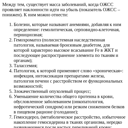
Между тем, существует масса заболеваний, когда ОЖСС
проявляет наклонности идти на убыль (показатель ОЖСС –
понижен). К ним можно отнести:
Болезни, которые называют анемиями, добавляя к ним
определение: гемолитическая, серповидно-клеточная,
пернициозная;
Гемохроматоз (полисистемная наследственная
патология, называемая бронзовым диабетом, для
которой характерно высокое всасывание Fe в ЖКТ и
последующее распространение элемента по тканям и
органам);
Талассемия;
Патология, к которой применяют слово «хроническая»:
инфекция, интоксикация препаратами железа,
патология печени с расстройством ее функциональных
возможностей;
Злокачественный опухолевый процесс;
Уменьшение количества общего протеина в крови,
обусловленное заболеванием (онкопатология,
нефротический синдром) или резким снижением белков
в пищевом рационе (голодание);
Гемосидероз, (метаболическое расстройство, избыточное
накопление гемосидерина в тканях организма, нередко
развивающееся после частых переливаний крови;