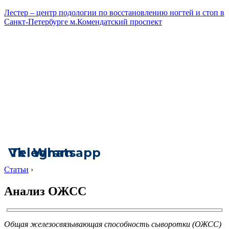
Лестер – центр подологии по восстановлению ногтей и стоп в
Санкт-Петербурге м.Комендатский проспект
Vk
Telegram
Whatsapp
Статьи
›
Анализ ОЖСС
Общая железосвязывающая способность сыворотки (ОЖСС)