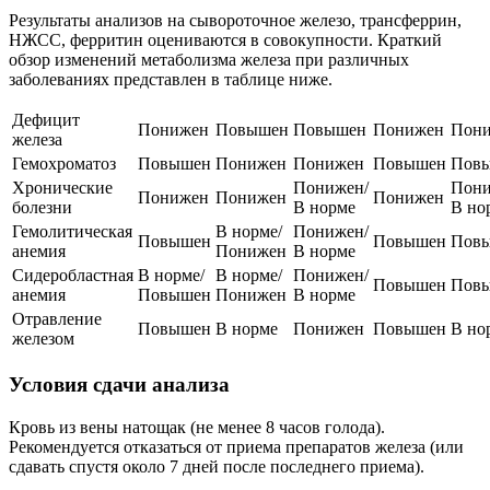
Результаты анализов на сывороточное железо, трансферрин,
НЖСС, ферритин оцениваются в совокупности. Краткий
обзор изменений метаболизма железа при различных
заболеваниях представлен в таблице ниже.
Дефицит
Понижен
Повышен
Повышен
Понижен
Пон
железа
Гемохроматоз
Повышен
Понижен
Понижен
Повышен
Пов
Хронические
Понижен/
Пони
Понижен
Понижен
Понижен
болезни
В норме
В но
Гемолитическая
В норме/
Понижен/
Повышен
Повышен
Пов
анемия
Понижен
В норме
Сидеробластная
В норме/
В норме/
Понижен/
Повышен
Пов
анемия
Повышен
Понижен
В норме
Отравление
Повышен
В норме
Понижен
Повышен
В но
железом
Условия сдачи анализа
Кровь из вены натощак (не менее 8 часов голода).
Рекомендуется отказаться от приема препаратов железа (или
сдавать спустя около 7 дней после последнего приема).