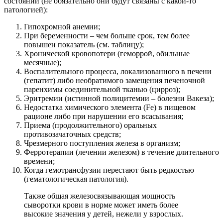
состояний (не обязательно они будут связаны с какой-то
патологией):
Гипохромной анемии;
При беременности – чем больше срок, тем более
повышен показатель (см. таблицу);
Хронической кровопотери (геморрой, обильные
месячные);
Воспалительного процесса, локализованного в печени
(гепатит) либо необратимого замещения печеночной
паренхимы соединительной тканью (цирроз);
Эритремии (истинной полицитемии – болезни Вакеза);
Недостатка химического элемента (Fe) в пищевом
рационе либо при нарушении его всасывания;
Приема (продолжительного) оральных
противозачаточных средств;
Чрезмерного поступления железа в организм;
Ферротерапии (лечении железом) в течение длительного
времени;
Когда гемотрансфузии перестают быть редкостью
(гематологическая патология).
Также общая железосвязывающая мощность
сыворотки крови в норме может иметь более
высокие значения у детей, нежели у взрослых.