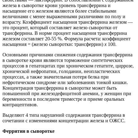
железа в сыворотке крови уро­вень трансферрина и
насыщение его железом являются более стабильными
величинами с менее выраженными различиями по полу и
возрасту. Коэффициент насыщения трансферри­на железом —
это процент, который составляет железо сыворотки от
трансферрина. В норме процент насыщения трансферрина
железом составляет 20-55 %. Формула расчета: коэффициент
насыщения = (железо сыворотки: трансферрин)
х
100.
Основными причинами снижения содержания трансферрина
в сыворотке крови яв­ляются торможение синтетических
процессов в гепатоцитах при хроническом гепатите, циррозе,
хронической нефропатии, голодании, неопластических
процессах, а также значи­тельная потеря белка при
нефротическом синдроме или заболеваниях тонкой кишки.
Кон­центрация трансферрина в сыворотке может быть
повышенной при железодефицитной анемии, у женщин при
беременности в последнем триместре и приеме оральных
контра­цептивов.
Выделяют 4 типа нарушений содержания трансферрина в
сочетании с изменениями концентрации железа и ОЖСС.
Ферритин в сыворотке