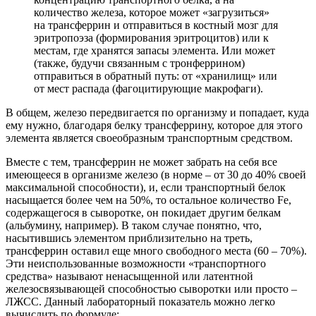
количество железа, которое может «загрузиться»
на трансферрин и отправиться в костный мозг для
эритропоэза (формирования эритроцитов) или к
местам, где хранятся запасы элемента. Или может
(также, будучи связанным с тронферрином)
отправиться в обратный путь: от «хранилищ» или
от мест распада (фагоцитирующие макрофаги).
В общем, железо передвигается по организму и попадает, куда
ему нужно, благодаря белку трансферрину, которое для этого
элемента является своеобразным транспортным средством.
Вместе с тем, трансферрин не может забрать на себя все
имеющееся в организме железо (в норме – от 30 до 40% своей
максимальной способности), и, если транспортный белок
насыщается более чем на 50%, то остальное количество Fe,
содержащегося в сыворотке, он покидает другим белкам
(альбумину, например). В таком случае понятно, что,
насытившись элементом приблизительно на треть,
трансферрин оставил еще много свободного места (60 – 70%).
Эти неиспользованные возможности «транспортного
средства» называют ненасыщенной или латентной
железосвязывающей способностью сыворотки или просто –
ЛЖСС. Данный лабораторный показатель можно легко
вычислить по формуле: