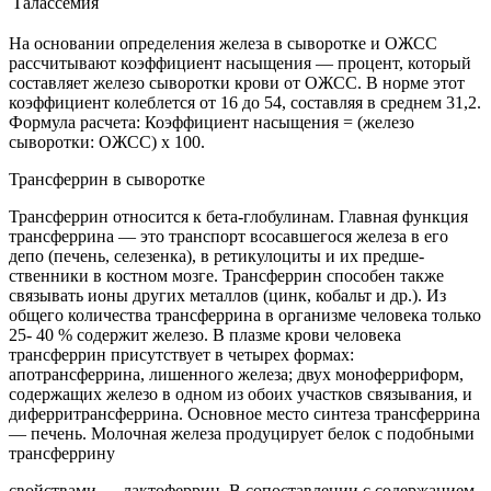
Талассемия
На основании определения железа в сыворотке и ОЖСС
рассчитывают коэффициент насыщения — процент, который
составляет железо сыворотки крови от ОЖСС. В норме этот
коэффициент колеблется от 16 до 54, составляя в среднем 31,2.
Формула расчета: Коэффициент насыщения = (железо
сыворотки: ОЖСС) х 100.
Трансферрин в сыворотке
Трансферрин относится к бета-глобулинам. Главная функция
трансферрина — это транспорт всосавшегося железа в его
депо (печень, селезенка), в ретикулоциты и их предше­
ственники в костном мозге. Трансферрин способен также
связывать ионы других металлов (цинк, кобальт и др.). Из
общего количества трансферрина в организме человека только
25- 40 % содержит железо. В плазме крови человека
трансферрин присутствует в четырех фор­мах:
апотрансферрина, лишенного железа; двух моноферриформ,
содержащих железо в одном из обоих участков связывания, и
диферритрансферрина. Основное место синтеза трансферрина
— печень. Молочная железа продуцирует белок с подобными
трансферрину
свойствами — лактоферрин. В сопоставлении с содержанием