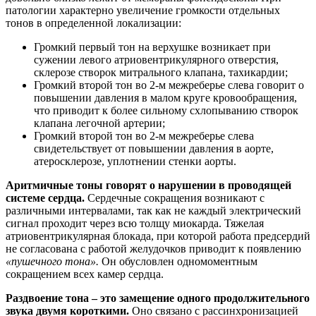
патологии характерно увеличение громкости отдельных
тонов в определенной локализации:
Громкий первый тон на верхушке возникает при
сужении левого атриовентрикулярного отверстия,
склерозе створок митрального клапана, тахикардии;
Громкий второй тон во 2-м межреберье слева говорит о
повышении давления в малом круге кровообращения,
что приводит к более сильному схлопыванию створок
клапана легочной артерии;
Громкий второй тон во 2-м межреберье слева
свидетельствует от повышении давления в аорте,
атеросклерозе, уплотнении стенки аорты.
Аритмичные тоны говорят о нарушении в проводящей
системе сердца.
Сердечные сокращения возникают с
различными интервалами, так как не каждый электрический
сигнал проходит через всю толщу миокарда. Тяжелая
атриовентрикулярная блокада, при которой работа предсердий
не согласована с работой желудочков приводит к появлению
«пушечного тона».
Он обусловлен одномоментным
сокращением всех камер сердца.
Раздвоение тона – это замещение одного продолжительного
звука двумя короткими.
Оно связано с рассинхронизацией