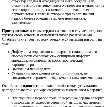
структур сердца и отходящих от него сосудов. Так,
сужение атриовентрикулярного отверстия и уплотнение
его створок приводит к появлению щелкающего
первого тона. Плотные створки при схлопывании
издают более громкий звук, чем нормальные,
эластичные.
Приглушенными тоны сердца
называют в случае, когда они
теряют свою ясность и становятся плохо различимыми.
Слабые глухие тоны во всех точках аускультации наводят на
мысли о:
Диффузном поражении миокарда со снижением его
способности сокращаться – обширный инфаркт
миокарда, миокардит, атеросклеротический
кардиосклероз;
Выпотном перикардите;
Ухудшении проведения звука по причинам, не
связанным с сердцем – эмфизема легких, пневмоторакс.
Ослабление одного тона
в какой-либо точке аускультации
дает довольно точную характеристику изменениям в сердце:
Приглушение первого тона на верхушке сердца говорит
о миокардите, склерозе сердечной мышцы, частичном
разрушении или недостаточности атриовентрикулярных