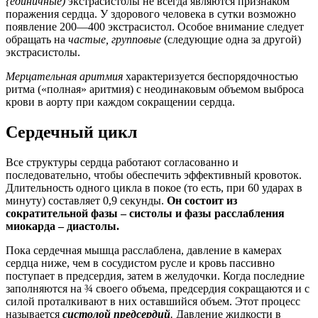
{единичные)
экстрасистолы не всегда являются признаком
поражения сердца. У здорового человека в сутки возможно
появление 200—400 экстрасистол. Особое внимание следует
обращать на
частые, групповые
(следующие одна за другой)
экстрасистолы.
Мерцательная аритмия
характеризуется беспорядочностью
ритма («полная» аритмия) с неодинаковым объемом выброса
крови в аорту при каждом сокращении сердца.
Сердечный цикл
Все структуры сердца работают согласованно и
последовательно, чтобы обеспечить эффективный кровоток.
Длительность одного цикла в покое (то есть, при 60 ударах в
минуту) составляет 0,9 секунды.
Он состоит из
сократительной фазы – систолы и фазы расслабления
миокарда – диастолы.
Пока сердечная мышца расслаблена, давление в камерах
сердца ниже, чем в сосудистом русле и кровь пассивно
поступает в предсердия, затем в желудочки. Когда последние
заполняются на ¾ своего объема, предсердия сокращаются и с
силой проталкивают в них оставшийся объем. Этот процесс
называется
систолой предсердий
.
Давление жидкости в