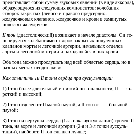
представляет собой сумму звуковых явлений (в виде аккорда),
образующуюся из следующих компонентов: колебания
створок закрытых (левого и правого предсердно-
желудочковых клапанов, желудочков и крови в замкнутых
полостях желудочков.
II тон
(диастолический) возникает в начале диастолы. Он ге­
нерируется колебаниями створок закрытых полулунных
клапанов морты и легочной артерии, начальных отделов
аорты и легочной мртерии и находящейся в них крови.
Оба тона можно прослушать над всей областью сердца, но в
разных местах неодинаково.
Как отличить 1и II тоны сердца при аускультации:
1) I тон более длительный и низкий по тональности, II — ко­
роткий и высокий;
2) I тон отделен от II малой паузой, а II тон от I — большой
паузой;
3) I тон на верхушке сердца (1-я точка аускультации) громче II
тона, на аорте и легочной артерии (2-я и 3-я точки аускуль­
тации), наоборот, II тон слышен лучше;