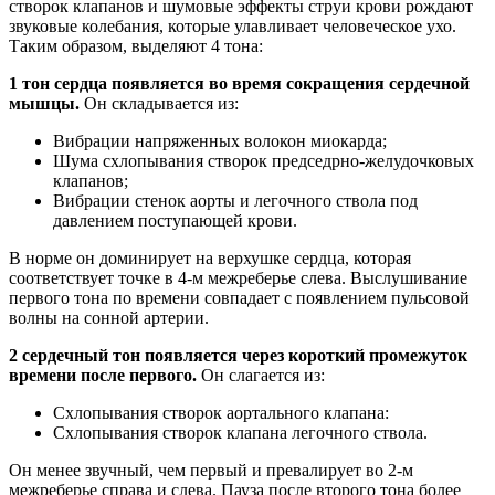
створок клапанов и шумовые эффекты струи крови рождают
звуковые колебания, которые улавливает человеческое ухо.
Таким образом, выделяют 4 тона:
1 тон сердца появляется во время сокращения сердечной
мышцы.
Он складывается из:
Вибрации напряженных волокон миокарда;
Шума схлопывания створок председрно-желудочковых
клапанов;
Вибрации стенок аорты и легочного ствола под
давлением поступающей крови.
В норме он доминирует на верхушке сердца, которая
соответствует точке в 4-м межреберье слева. Выслушивание
первого тона по времени совпадает с появлением пульсовой
волны на сонной артерии.
2 сердечный тон появляется через короткий промежуток
времени после первого.
Он слагается из:
Схлопывания створок аортального клапана:
Схлопывания створок клапана легочного ствола.
Он менее звучный, чем первый и превалирует во 2-м
межреберье справа и слева. Пауза после второго тона более