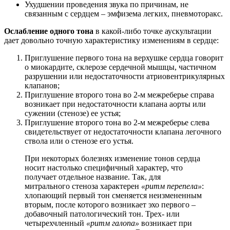
Ухудшении проведения звука по причинам, не
связанным с сердцем – эмфизема легких, пневмоторакс.
Ослабление одного тона
в какой-либо точке аускультации
дает довольно точную характеристику изменениям в сердце:
Приглушение первого тона на верхушке сердца говорит
о миокардите, склерозе сердечной мышцы, частичном
разрушении или недостаточности атриовентрикулярных
клапанов;
Приглушение второго тона во 2-м межреберье справа
возникает при недостаточности клапана аорты или
сужении (стенозе) ее устья;
Приглушение второго тона во 2-м межреберье слева
свидетельствует от недостаточности клапана легочного
ствола или о стенозе его устья.
При некоторых болезнях изменение тонов сердца
носит настолько специфичный характер, что
получает отдельное название. Так, для
митрального стеноза характерен
«ритм перепела»
:
хлопающий первый тон сменяется неизмененным
вторым, после которого возникает эхо первого –
добавочный патологический тон. Трех- или
четырехчленный
«ритм галопа»
возникает при