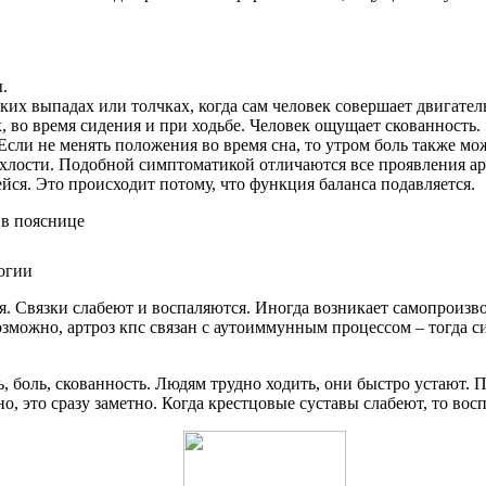
.
ких выпадах или толчках, когда сам человек совершает двигате
 во время сидения и при ходьбе. Человек ощущает скованность.
Если не менять положения во время сна, то утром боль также мо
хлости. Подобной симптоматикой отличаются все проявления ар
йся. Это происходит потому, что функция баланса подавляется.
огии
я. Связки слабеют и воспаляются. Иногда возникает самопроизв
можно, артроз кпс связан с аутоиммунным процессом – тогда си
, боль, скованность. Людям трудно ходить, они быстро устают.
но, это сразу заметно. Когда крестцовые суставы слабеют, то во