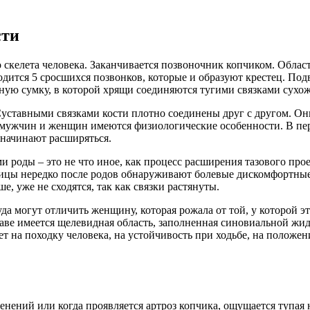
сти
скелета человека. Заканчивается позвоночник копчиком. Област
одится 5 сросшихся позвонков, которые и образуют крестец. Под
ную сумку, в которой хрящи соединяются тугими связками сухо
 Суставными связками кости плотно соединены друг с другом. 
 У мужчин и женщин имеются физиологические особенности. В п
 начинают расширяться.
и роды – это не что иное, как процесс расширения тазового про
ы нередко после родов обнаруживают болевые дискомфортные о
, уже не сходятся, так как связки растянуты.
да могут отличить женщину, которая рожала от той, у которой 
аве имеется щелевидная область, заполненная синовиальной жид
 на походку человека, на устойчивость при ходьбе, на положени
нений или когда проявляется артроз копчика, ощущается тупая