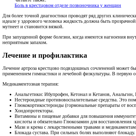
Боль в крестцовом отделе позвоночника у женщин
Для более точной диагностики проводят ряд других клинически
идеале у здорового человека жидкость должна быть прозрачной,
мутнеет и становится вязкой.
При запущенной форме болезни, когда имеются нагноения внутр
неприятным запахом.
Лечение и профилактика
Лечение артроза крестцово подвздошных сочленений может бы
применением гимнастики и лечебной физкультуры. В первую оч
Медикаментозная терапия:
Анальгетики: Ибупрофен, Кетонал и Кетанов, Анальгин, Н
Нестероидные противовоспалительные средства. Это пом
Глюкокортикостероиды (гормональные препараты от восп
Хондопротекторы.
Витамины и пищевые добавки для повышения иммунитета
кислоты и обязательно Глюкозамин для восстановления х
Мази и крема с лекарственными травами и медикаментам
Блокада сустава. При сильных болях выполняют блокаду.