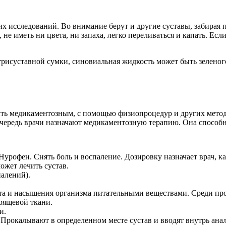
х исследований. Во внимание берут и другие суставы, забирая 
 не иметь ни цвета, ни запаха, легко переливаться и капать. Ес
исуставной сумки, синовиальная жидкость может быть зеленого и
ть медикаментозным, с помощью физиопроцедур и других метод
ередь врачи назначают медикаментозную терапию. Она способна
урофен. Снять боль и воспаление. Дозировку назначает врач, ка
ожет лечить сустав.
алений).
 и насыщения организма питательными веществами. Среди проч
рящевой ткани.
и.
 Прокалывают в определенном месте сустав и вводят внутрь анал