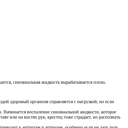
ается, синовиальная жидкость вырабатывается плохо.
дой здоровый организм справляется с нагрузкой, но если
. Начинается воспаление синовиальной жидкости, которое
ве или на кистях рук, крестец тоже страдает, но распознать
риводит к артритам и артрозам, особенно если не дать телу