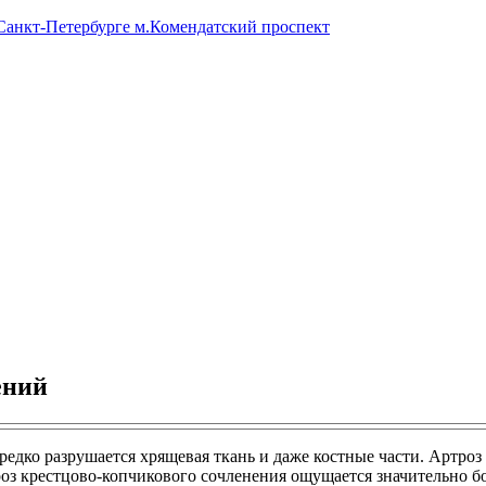
 Санкт-Петербурге м.Комендатский проспект
ений
ередко разрушается хрящевая ткань и даже костные части. Артр
оз крестцово-копчикового сочленения ощущается значительно б