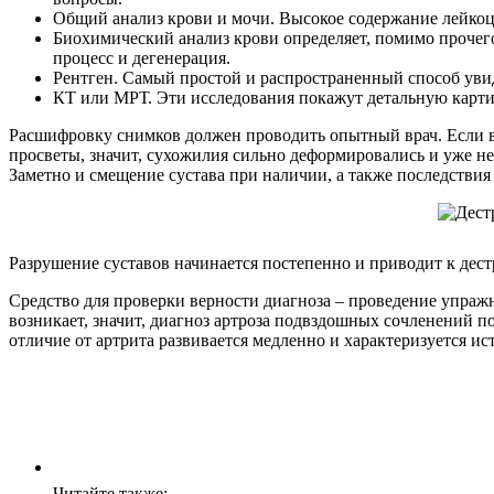
Общий анализ крови и мочи. Высокое содержание лейкоц
Биохимический анализ крови определяет, помимо прочего,
процесс и дегенерация.
Рентген. Самый простой и распространенный способ увид
КТ или МРТ. Эти исследования покажут детальную карти
Расшифровку снимков должен проводить опытный врач. Если в
просветы, значит, сухожилия сильно деформировались и уже н
Заметно и смещение сустава при наличии, а также последстви
Разрушение суставов начинается постепенно и приводит к дес
Средство для проверки верности диагноза – проведение упражне
возникает, значит, диагноз артроза подвздошных сочленений п
отличие от артрита развивается медленно и характеризуется и
Читайте также: