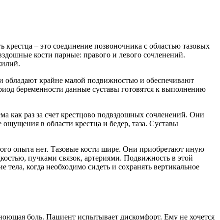
ь крестца – это соединение позвоночника с областью тазовых
вздошные кости парные: правого и левого сочленений.
жилий.
Они обладают крайне малой подвижностью и обеспечивают
ериод беременности данные суставы готовятся к выполнению
ема как раз за счет крестцово подвздошных сочленений. Они
щущения в области крестца и бедер, таза. Суставы
этого опыта нет. Тазовые кости шире. Они приобретают иную
костью, пучками связок, артериями. Подвижность в этой
е тела, когда необходимо сидеть и сохранять вертикальное
 ноющая боль. Пациент испытывает дискомфорт. Ему не хочется