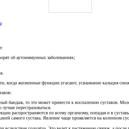
а
т:
ворят об аутоиммунных заболеваниях;
я.
ти, когда жизненные функции угасают, усваивание кальция сниж
тавов:
ый бандаж, то это может привести к воспалению суставов. Моло
о лучше перестраховаться.
ции распространяются по всему организму, попадая и в суставы
ей самого сустава. Явление чаще проявляется на коленном суста
 вследствие гололёда. Это ведет к растяжению связок, а после п