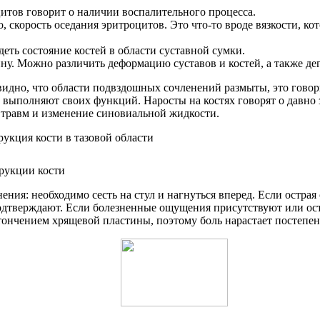
итов говорит о наличии воспалительного процесса.
 скорость оседания эритроцитов. Это что-то вроде вязкости, ко
еть состояние костей в области суставной сумки.
ну. Можно различить деформацию суставов и костей, а также де
идно, что области подвздошных сочленений размыты, это гово
е выполняют своих функций. Наросты на костях говорят о давно
я травм и изменение синовиальной жидкости.
трукции кости
ния: необходимо сесть на стул и нагнуться вперед. Если острая
одтверждают. Если болезненные ощущения присутствуют или остры
стончением хрящевой пластины, поэтому боль нарастает постепен