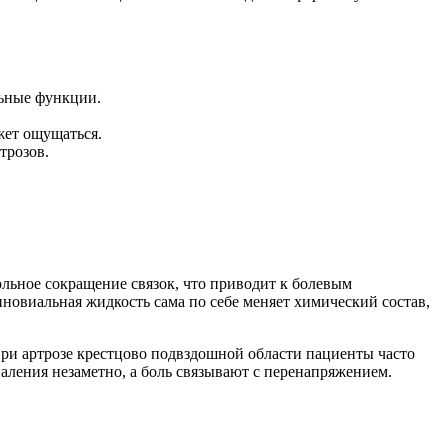
льные функции.
жет ощущаться.
трозов.
ольное сокращение связок, что приводит к болевым
новиальная жидкость сама по себе меняет химический состав,
 При артрозе крестцово подвздошной области пациенты часто
спаления незаметно, а боль связывают с перенапряжением.