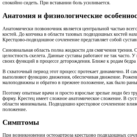
спокойно сидеть. При вставании боль усиливается.
Анатомия и физиологические особенно
Анатомически позвоночник является центральной частью всего 
костей. До копчика в области тазовых подвздошных костей нах
Крестцово-подвздошное сочленение представляет собой сустав
Синовиальная область полна жидкости для смягчения трения.
целостность скелета. Данные суставы работают не так часто.
своих функций в процессе деторождения. Ближе к родам бедра
В схваточный период этот процесс протекает динамично. И сам
выполняют функцию движения, обеспечивая движение. Рожениц
малоподвижны и обратно в прежнее положение, как было раньше
Поэтому опытные врачи и просто взрослые зрелые люди без тру
форму. Крестец имеет сложное анатомическое сложение. В суст
области минимальна. Подвздошно крестцовое сочленение влияет
положение.
Симптомы
При возникновении остеоартроза крестцово подвздошных сочле