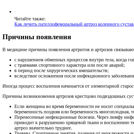
Читайте также:
Как лечить пателлофеморальный артроз коленного сустав
Причины появления
В медицине причины появления артритов и артрозов связываю
с нарушением обменных процессов внутри тела, когда го
с травмами спортивного характера или после аварий;
в период после хирургических вмешательств;
вследствие осложнения после инфекционного заболевани
Иногда процесс воспаления начинается от элементарной старос
Причины возникновения артрозов крестцово подвздошных сус
Если женщина во время беременности не носит специальн
беременность поздняя или беременность многоплодная, т
Перенесенные инфекционные болезни. Через лимфу инфек
приводит к разрушению хрящевой ткани и воспалению ткан
артроз значительно труднее.
Травмы. Спортивные занятия, падения от неуклюжести или