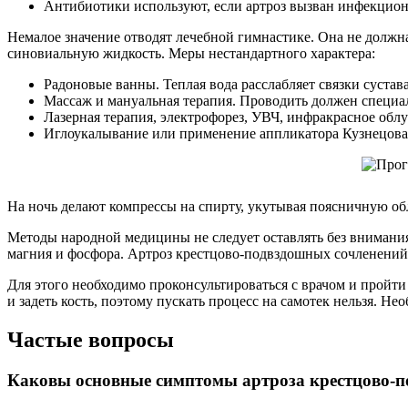
Антибиотики используют, если артроз вызван инфекцио
Немалое значение отводят лечебной гимнастике. Она не должн
синовиальную жидкость. Меры нестандартного характера:
Радоновые ванны. Теплая вода расслабляет связки сустава
Массаж и мануальная терапия. Проводить должен специа
Лазерная терапия, электрофорез, УВЧ, инфракрасное облу
Иглоукалывание или применение аппликатора Кузнецова
На ночь делают компрессы на спирту, укутывая поясничную об
Методы народной медицины не следует оставлять без внимания
магния и фосфора. Артроз крестцово-подвздошных сочленений р
Для этого необходимо проконсультироваться с врачом и пройти
и задеть кость, поэтому пускать процесс на самотек нельзя. Н
Частые вопросы
Каковы основные симптомы артроза крестцово-