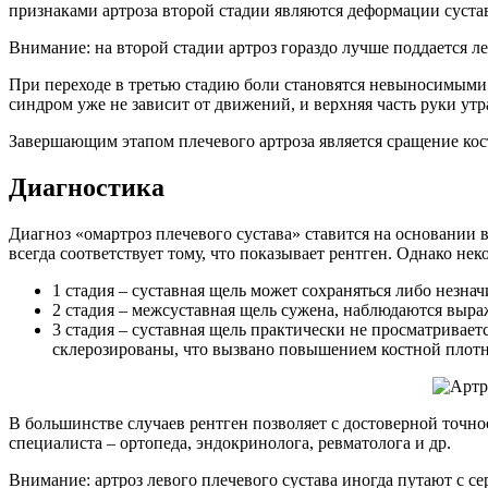
признаками артроза второй стадии являются деформации суста
Внимание: на второй стадии артроз гораздо лучше поддается ле
При переходе в третью стадию боли становятся невыносимыми 
синдром уже не зависит от движений, и верхняя часть руки ут
Завершающим этапом плечевого артроза является сращение косте
Диагностика
Диагноз «омартроз плечевого сустава» ставится на основании 
всегда соответствует тому, что показывает рентген. Однако не
1 стадия – суставная щель может сохраняться либо незна
2 стадия – межсуставная щель сужена, наблюдаются выр
3 стадия – суставная щель практически не просматривае
склерозированы, что вызвано повышением костной плотн
В большинстве случаев рентген позволяет с достоверной точно
специалиста – ортопеда, эндокринолога, ревматолога и др.
Внимание: артроз левого плечевого сустава иногда путают с с