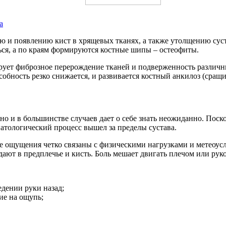
а
ю и появлению кист в хрящевых тканях, а также утолщению сус
ся, а по краям формируются костные шипы – остеофиты.
ет фиброзное перерождение тканей и подверженность различны
обность резко снижается, и развивается костный анкилоз (сращ
но и в большинстве случаев дает о себе знать неожиданно. Пос
патологический процесс вышел за пределы сустава.
ые ощущения четко связаны с физическими нагрузками и метеоу
дают в предплечье и кисть. Боль мешает двигать плечом или ру
дении руки назад;
ие на ощупь;