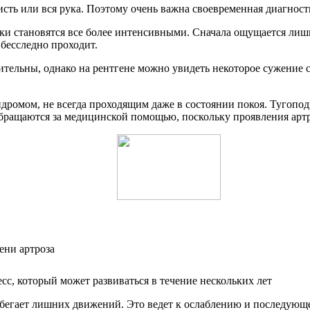
кисть или вся рука. Поэтому очень важна своевременная диагнос
наки становятся все более интенсивными. Сначала ощущается ли
бесследно проходит.
тельны, однако на рентгене можно увидеть некоторое сужение с
ндромом, не всегда проходящим даже в состоянии покоя. Тугопо
 обращаются за медицинской помощью, поскольку проявления арт
с, который может развиваться в течение нескольких лет
к избегает лишних движений. Это ведет к ослаблению и последу