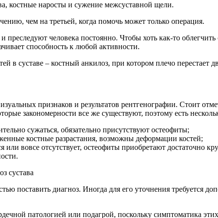
ва, костные наросты и сужение межсуставной щели.
чению, чем на третьей, когда помочь может только операция.
и преследуют человека постоянно. Чтобы хоть как-то облегчить
рачивает способность к любой активности.
й в суставе – костный анкилоз, при котором плечо перестает дв
визуальных признаков и результатов рентгенографии. Стоит отм
которые закономерности все же существуют, поэтому есть нескол
чительно сужаться, обязательно присутствуют остеофиты;
аженные костные разрастания, возможны деформации костей;
тся или вовсе отсутствует, остеофиты приобретают достаточно к
ости.
стью поставить диагноз. Иногда для его уточнения требуется до
ердечной патологией или подагрой, поскольку симптоматика эти