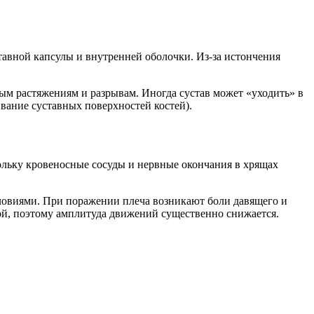
тавной капсулы и внутренней оболочки. Из-за истончения
м растяжениям и разрывам. Иногда сустав может «уходить» в
ивание суставных поверхностей костей).
кольку кровеносные сосуды и нервные окончания в хрящах
словиями. При поражении плеча возникают боли давящего и
кой, поэтому амплитуда движений существенно снижается.