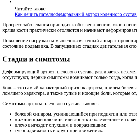
Читайте также:
Как лечить пателлофеморальный артроз коленного сустав
Прогресс заболевания приводит к обызвествлению, окостенени
хряща кости практически оголяются и начинают деформировать
Повышение нагрузки на мышечно-связочный аппарат провоциру
состояние подвывиха. В запущенных стадиях двигательная спос
Стадии и симптомы
Деформирующий артроз плечевого сустава развивается незамет
отсутствуют, первые симптомы возникают только тогда, когда 
Боль – это самый характерный признак артроза, причем болев
ломящего характера, а также тупые и ноющие боли, которые от
Симптомы артроза плечевого сустава таковы:
болевой синдром, усиливающийся при поднятии или отве
нижний край ключицы или лопатки болезненные и горяч
плечо выглядит опухшим и покрасневшим;
тугоподвижность и хруст при движениях.