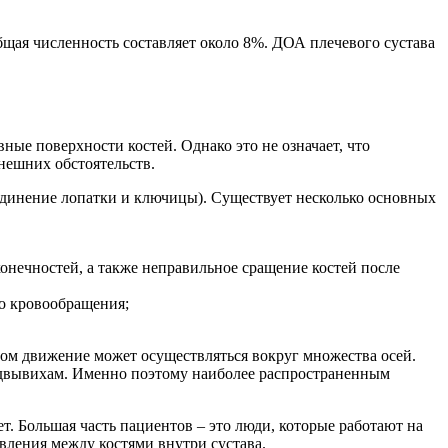
щая численность составляет около 8%. ДОА плечевого сустава
ые поверхности костей. Однако это не означает, что
нешних обстоятельств.
единение лопатки и ключицы). Существует несколько основных
онечностей, а также неправильное сращение костей после
о кровообращения;
ром движение может осуществляться вокруг множества осей.
 подвывихам. Именно поэтому наиболее распространенным
. Большая часть пациентов – это люди, которые работают на
вления между костями внутри сустава.