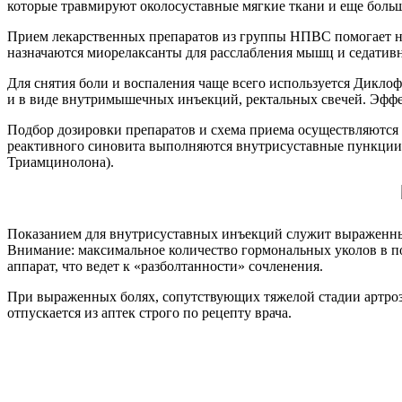
которые травмируют околосуставные мягкие ткани и еще боль
Прием лекарственных препаратов из группы НПВС помогает не
назначаются миорелаксанты для расслабления мышц и седативн
Для снятия боли и воспаления чаще всего используется Дикло
и в виде внутримышечных инъекций, ректальных свечей. Эффек
Подбор дозировки препаратов и схема приема осуществляются 
реактивного синовита выполняются внутрисуставные пункции 
Триамцинолона).
Показанием для внутрисуставных инъекций служит выраженный 
Внимание: максимальное количество гормональных уколов в по
аппарат, что ведет к «разболтанности» сочленения.
При выраженных болях, сопутствующих тяжелой стадии артроз
отпускается из аптек строго по рецепту врача.