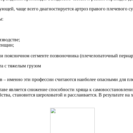
ющей, чаще всего диагностируется артроз правого плечевого су
ы:
зводстве;
женщин;
ли поясничном сегменте позвоночника (плечелопаточный периа
в – именно эти профессии считаются наиболее опасными для пле
ве является снижение способности хряща к самовосстановлению.
йства, становится шероховатой и расслаивается. В результате на