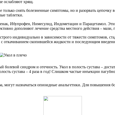
ше ослабляют хрящ.
 только снять болезненные симптомы, но и разорвать цепочку 
ые таблетки.
фенак, Ибупрофен, Нимесулид, Индометацин и Парацетамол. Эти 
тивно дополняют лечение средства местного действия – мази, г
строго индивидуально в зависимости от тяжести симптомов, ст
с откачиванием скопившейся жидкости и последующим введение
болевой синдром и отечность. Укол в полость сустава – доста
лость сустава – 4 раза в год! Слишком частые инъекции пагубн
а, могут назначаться опиоидные анальгетики. Для повышения б