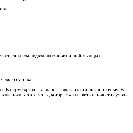
става.
ртрит, синдром подвздошно-поясничной мышцы).
чевого сустава
 В норме хрящевая ткань гладкая, эластичная и прочная. В
 хряще появляются сколы, которые «плавают» в полости сустава