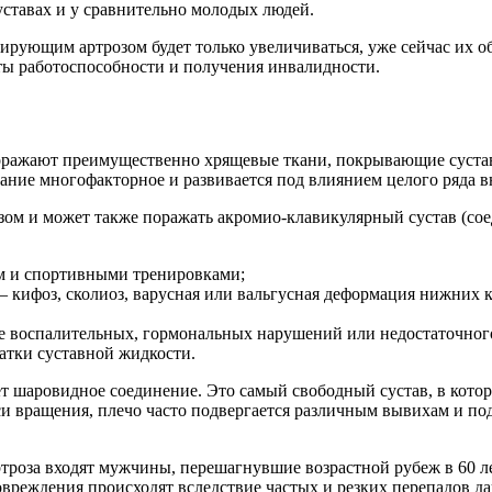
ставах и у сравнительно молодых людей.
рующим артрозом будет только увеличиваться, уже сейчас их об
ты работоспособности и получения инвалидности.
оражают преимущественно хрящевые ткани, покрывающие суставн
ание многофакторное и развивается под влиянием целого ряда в
зом и может также поражать акромио-клавикулярный сустав (со
м и спортивными тренировками;
 кифоз, сколиоз, варусная или вальгусная деформация нижних к
е воспалительных, гормональных нарушений или недостаточног
атки суставной жидкости.
ет шаровидное соединение. Это самый свободный сустав, в кото
3 оси вращения, плечо часто подвергается различным вывихам и
роза входят мужчины, перешагнувшие возрастной рубеж в 60 лет
овреждения происходят вследствие частых и резких перепадов да