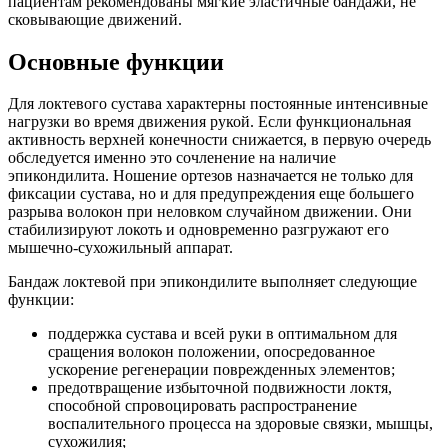
пациентам рекомендованы мягкие эластичные бандажи, не
сковывающие движений.
Основные функции
Для локтевого сустава характерны постоянные интенсивные
нагрузки во время движения рукой. Если функциональная
активность верхней конечности снижается, в первую очередь
обследуется именно это сочленение на наличие
эпикондилита. Ношение ортезов назначается не только для
фиксации сустава, но и для предупреждения еще большего
разрыва волокон при неловком случайном движении. Они
стабилизируют локоть и одновременно разгружают его
мышечно-сухожильный аппарат.
Бандаж локтевой при эпикондилите выполняет следующие
функции:
поддержка сустава и всей руки в оптимальном для
сращения волокон положении, опосредованное
ускорение регенерации поврежденных элементов;
предотвращение избыточной подвижности локтя,
способной спровоцировать распространение
воспалительного процесса на здоровые связки, мышцы,
сухожилия;