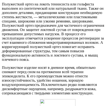
Полужесткий ортез на локоть теннисиста или гольфиста
выполнен из синтетической или натуральной ткани. Также он
дополнен деталями, придающими конструкции необходимую
степень жесткости, — металлическими или пластиковыми
спицами, широкими или узкими ремнями, шнуровками.
Полужесткий ортез предназначен для частичного ограничения
движения. Он защитит локтевой сустав от повреждения при
превышении допустимых нагрузок. В процессе его
эксплуатации отмечается ускорение процессов регенерации за
счет взаимного сближения микротравмированных волокон. А
корригирующий полужесткий ортез помогает исправить
деформированные структуры, тем самым повысив
функциональную активность и локтевого сустава, и мышц
плечевого пояса.
Полужесткое изделие носят в дневное время, обязательно
снимают перед сном на протяжении всей терапии
эпикондилита. К его преимуществам можно отнести
износоустойчивость, удобство ношения, хорошую
воздухопроницаемость. Исключительно редко появляются
дискомфортные ощущения, например, раздражается кожа,
соприкасающаяся с твердыми элементами конструкции.