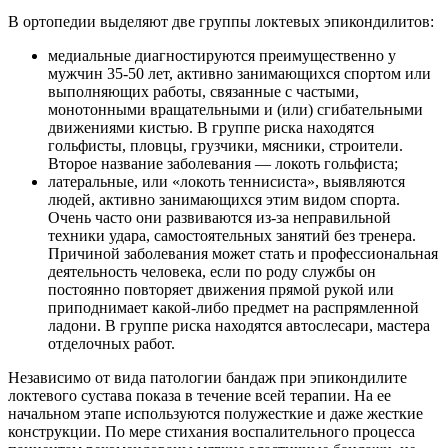
В ортопедии выделяют две группы локтевых эпикондилитов:
медиальные диагностируются преимущественно у
мужчин 35-50 лет, активно занимающихся спортом или
выполняющих работы, связанные с частыми,
монотонными вращательными и (или) сгибательными
движениями кистью. В группе риска находятся
гольфисты, пловцы, грузчики, мясники, строители.
Второе название заболевания — локоть гольфиста;
латеральные, или «локоть теннисиста», выявляются
людей, активно занимающихся этим видом спорта.
Очень часто они развиваются из-за неправильной
техники удара, самостоятельных занятий без тренера.
Причиной заболевания может стать и профессиональная
деятельность человека, если по роду службы он
постоянно повторяет движения прямой рукой или
приподнимает какой-либо предмет на распрямленной
ладони. В группе риска находятся автослесари, мастера
отделочных работ.
Независимо от вида патологии бандаж при эпикондилите
локтевого сустава показа в течение всей терапии. На ее
начальном этапе используются полужесткие и даже жесткие
конструкции. По мере стихания воспалительного процесса