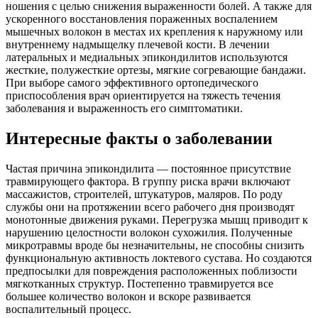
ношения с целью снижения выраженности болей. А также для
ускоренного восстановления пораженных воспалением
мышечных волокон в местах их крепления к наружному или
внутреннему надмыщелку плечевой кости. В лечении
латеральных и медиальных эпикондилитов используются
жесткие, полужесткие ортезы, мягкие согревающие бандажи.
При выборе самого эффективного ортопедического
приспособления врач ориентируется на тяжесть течения
заболевания и выраженность его симптоматики.
Интересные факты о заболевании
Частая причина эпикондилита — постоянное присутствие
травмирующего фактора. В группу риска врачи включают
массажистов, строителей, штукатуров, маляров. По роду
службы они на протяжении всего рабочего дня производят
монотонные движения руками. Перегрузка мышц приводит к
нарушению целостности волокон сухожилия. Полученные
микротравмы вроде бы незначительны, не способны снизить
функциональную активность локтевого сустава. Но создаются
предпосылки для повреждения расположенных поблизости
мягкотканных структур. Постепенно травмируется все
большее количество волокон и вскоре развивается
воспалительный процесс.