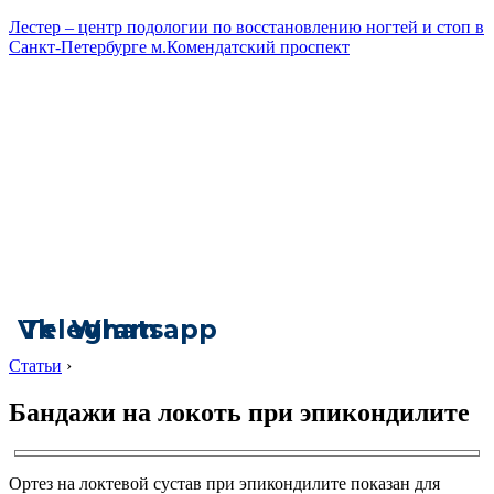
Лестер – центр подологии по восстановлению ногтей и стоп в
Санкт-Петербурге м.Комендатский проспект
Vk
Telegram
Whatsapp
Статьи
›
Бандажи на локоть при эпикондилите
Ортез на локтевой сустав при эпикондилите показан для