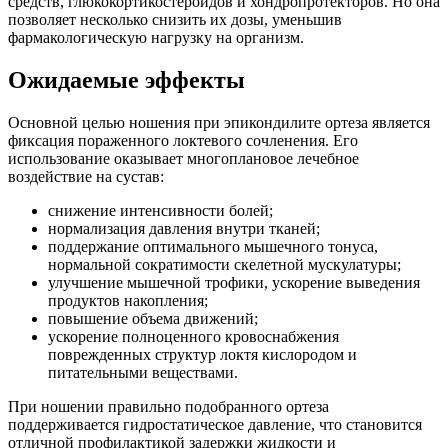
средств, глюкокортикостероидов и хондропротекторов. Но она
позволяет несколько снизить их дозы, уменьшив
фармакологическую нагрузку на организм.
Ожидаемые эффекты
Основной целью ношения при эпикондилите ортеза является
фиксация пораженного локтевого сочленения. Его
использование оказывает многоплановое лечебное
воздействие на сустав:
снижение интенсивности болей;
нормализация давления внутри тканей;
поддержание оптимального мышечного тонуса,
нормальной сократимости скелетной мускулатуры;
улучшение мышечной трофики, ускорение выведения
продуктов накопления;
повышение объема движений;
ускорение полноценного кровоснабжения
поврежденных структур локтя кислородом и
питательными веществами.
При ношении правильно подобранного ортеза
поддерживается гидростатическое давление, что становится
отличной профилактикой задержки жидкости и