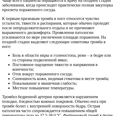
Чаще всего пациенты обращаются к врачу на поздней стадии
заболевания, когда происходит практически полная закупорка
просвета пораженного сосуда.
К первым признакам тромба в ноге относится чувство
усталости, тяжести и распирания, которые обычно проходят
после непродолжительного отдыха и не причиняют
выраженного дискомфорта. Проявления патологии
усиливаются по мере увеличения площади поражения. На
поздней стадии выделяют следующие симптомы тромба в
ноге:
Боль в области икры и голеностопа, реже – в бедре или
со стороны подколенной ямки;
Постоянное ощущение тяжести и напряжения в
конечности;
Отек вокруг пораженного сосуда;
Синюшность кожи, видимая гематома в месте тромба;
Покалывание и мышечная слабость;
Местное повышение температуры.
Тромбоз бедренной артерии проявляется нарушением
походки, бледностью кожных покровов. Обычно нога при
тромбе болит с внутренней поверхности бедра. Острая
патология часто сопровождается повышением общей
температуры тела до 37,5-38,0 °С. Фибриновый тромб в бедре