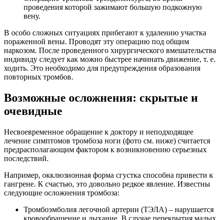
проведения которой зажимают большую подкожную
вену.
В особо сложных ситуациях прибегают к удалению участка
пораженной вены. Проводят эту операцию под общим
наркозом. После проведенного хирургического вмешательства
индивиду следует как можно быстрее начинать движение, т. е.
ходить. Это необходимо для предупреждения образования
повторных тромбов.
Возможные осложнения: скрытые и
очевидные
Несвоевременное обращение к доктору и неподходящее
лечение симптомов тромбоза ноги (фото см. ниже) считается
предрасполагающим фактором к возникновению серьезных
последствий.
Например, окклюзионная форма сгустка способна привести к
гангрене. К счастью, это довольно редкое явление. Известны
следующие осложнения тромбоза:
Тромбоэмболия легочной артерии (ТЭЛА) – нарушается
кровообращение и дыхание. В случае перекрытия малых