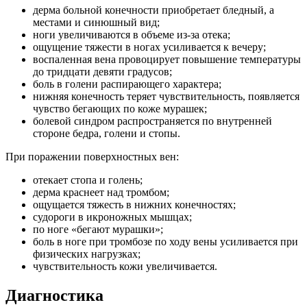
дерма больной конечности приобретает бледный, а
местами и синюшный вид;
ноги увеличиваются в объеме из-за отека;
ощущение тяжести в ногах усиливается к вечеру;
воспаленная вена провоцирует повышение температуры
до тридцати девяти градусов;
боль в голени распирающего характера;
нижняя конечность теряет чувствительность, появляется
чувство бегающих по коже мурашек;
болевой синдром распространяется по внутренней
стороне бедра, голени и стопы.
При поражении поверхностных вен:
отекает стопа и голень;
дерма краснеет над тромбом;
ощущается тяжесть в нижних конечностях;
судороги в икроножных мышцах;
по ноге «бегают мурашки»;
боль в ноге при тромбозе по ходу вены усиливается при
физических нагрузках;
чувствительность кожи увеличивается.
Диагностика