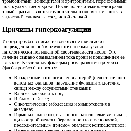
тромбоцитами, лейкоцитами и эритроцитами, переносимыми
по сосудам с током крови. После полного заживления раны
тромбы рассасываются самостоятельно или встраиваются в
эндотелий, сливаясь с сосудистой стенкой.
Причины гиперкоагуляции
Иногда тромбы в ногах появляются независимо от
повреждения тканей в результате гиперкоагуляции –
патологически повышенной свертываемости крови. Это
явление связано с замедлением тока крови и повышением ее
вязкости. К основным факторам риска развития тромбоза
(флеботромбоза) относятся:
Врожденные патологии вен и артерий (недостаточность
венозных клапанов, нарушение функций эндотелия,
свищи между сосудистыми стенками);
Варикозная болезнь ног;
Избыточный вес;
Онкологические заболевания и химиотерапия в
анамнезе;
Гормональные сбои, вызванные патологиями яичников,
щитовидной железы, беременностью и менопаузой,
продолжительным приемом оральных контрацептивов;
Перенесенные травмы и операции на нижних