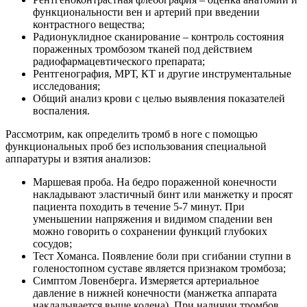
функциональности вен и артерий при введении
контрастного вещества;
Радионуклидное сканирование – контроль состояния
пораженных тромбозом тканей под действием
радиофармацевтического препарата;
Рентгенография, МРТ, КТ и другие инструментальные
исследования;
Общий анализ крови с целью выявления показателей
воспаления.
Рассмотрим, как определить тромб в ноге с помощью
функциональных проб без использования специальной
аппаратуры и взятия анализов:
Маршевая проба. На бедро пораженной конечности
накладывают эластичный бинт или манжетку и просят
пациента походить в течение 5-7 минут. При
уменьшении напряжения и видимом спадении вен
можно говорить о сохранении функций глубоких
сосудов;
Тест Хоманса. Появление боли при сгибании ступни в
голеностопном суставе является признаком тромбоза;
Симптом Ловенберга. Измеряется артериальное
давление в нижней конечности (манжетка аппарата
накладывается выше колена). При наличии тромбов