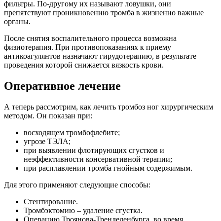
фильтры. По-другому их называют ловушки, они
препятствуют проникновению тромба в жизненно важные
органы.
После снятия воспалительного процесса возможна
физиотерапия. При противопоказаниях к приему
антикоагулянтов назначают гирудотерапию, в результате
проведения которой снижается вязкость крови.
Оперативное лечение
А теперь рассмотрим, как лечить тромбоз ног хирургическим
методом. Он показан при:
восходящем тромбофлебите;
угрозе ТЭЛА;
при выявлении флотирующих сгустков и
неэффективности консервативной терапии;
при расплавлении тромба гнойным содержимым.
Для этого применяют следующие способы:
Стентирование.
Тромбэктомию – удаление сгустка.
Операцию Троянова-Тренделенбурга, во время