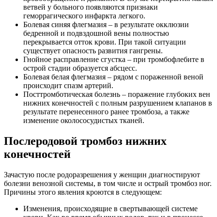
ветвей у больного появляются признаки
геморрагического инфаркта легкого.
Болевая синяя флегмазия – в результате окклюзии
бедренной и подвздошной вены полностью
перекрывается отток крови. При такой ситуации
существует опасность развития гангрены.
Гнойное расправление сгустка – при тромбофлебите в
острой стадии образуется абсцесс.
Болевая белая флегмазия – рядом с пораженной веной
происходит спазм артерий.
Посттромботическая болезнь – поражение глубоких вен
нижних конечностей с полным разрушением клапанов в
результате перенесенного ранее тромбоза, а также
изменение околососудистых тканей.
Послеродовой тромбоз нижних
конечностей
Зачастую после родоразрешения у женщин диагностируют
болезни венозной системы, в том числе и острый тромбоз ног.
Причины этого явления кроются в следующем:
Изменения, происходящие в свертывающей системе