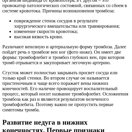
организм индивида от кровопотерь, а с другой – это
провокатор патологических состояний, связанных со сбоем в
системе кровотока. Причины возникновения тромбоза:
повреждение стенок сосудов в результате
хирургического вмешательства или травмирования;
изменение скорости кровотока;
высокая вязкость крови.
Различают венозную и артериальную форму тромбоза. Далее
пойдет речь о тромбозе вен ног (фото ниже). Он имеет две
формы: тромбофлебит и тромбоз глубоких вен, при котором
тромб отрывается и закупоривает легочную артерию.
Сгусток может полностью закрывать просвет сосуда или
только край стенки. Во втором случае он называется
пристеночным и чаще всего поражает вены нижних
конечностей. Его наличие провоцирует воспалительный
процесс, который носит название тромбофлебит. Осложнения
тромбоза как раз и являются результатом нелеченого
тромбофлебита. Поэтому важно не пропустить первые
симптомы тромба.
Развитие недуга в нижних
конечностях. Первые признаки