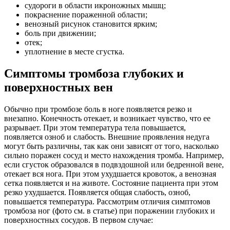
судороги в области икроножных мышц;
покраснение пораженной области;
венозный рисунок становится ярким;
боль при движении;
отек;
уплотнение в месте сгустка.
Симптомы тромбоза глубоких и
поверхностных вен
Обычно при тромбозе боль в ноге появляется резко и
внезапно. Конечность отекает, и возникает чувство, что ее
разрывает. При этом температура тела повышается,
появляется озноб и слабость. Внешние проявления недуга
могут быть различны, так как они зависят от того, насколько
сильно поражен сосуд и место нахождения тромба. Например,
если сгусток образовался в подвздошной или бедренной вене,
отекает вся нога. При этом ухудшается кровоток, а венозная
сетка появляется и на животе. Состояние пациента при этом
резко ухудшается. Появляется общая слабость, озноб,
повышается температура. Рассмотрим отличия симптомов
тромбоза ног (фото см. в статье) при поражении глубоких и
поверхностных сосудов. В первом случае: