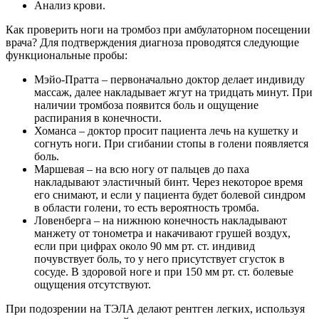
Анализ крови.
Как проверить ноги на тромбоз при амбулаторном посещении
врача? Для подтверждения диагноза проводятся следующие
функциональные пробы:
Мэйо-Пратта – первоначально доктор делает индивиду
массаж, далее накладывает жгут на тридцать минут. При
наличии тромбоза появится боль и ощущение
распирания в конечности.
Хоманса – доктор просит пациента лечь на кушетку и
согнуть ноги. При сгибании стопы в голени появляется
боль.
Маршевая – на всю ногу от пальцев до паха
накладывают эластичный бинт. Через некоторое время
его снимают, и если у пациента будет болевой синдром
в области голени, то есть вероятность тромба.
Ловенберга – на нижнюю конечность накладывают
манжету от тонометра и накачивают грушей воздух,
если при цифрах около 90 мм рт. ст. индивид
почувствует боль, то у него присутствует сгусток в
сосуде. В здоровой ноге и при 150 мм рт. ст. болевые
ощущения отсутствуют.
При подозрении на ТЭЛА делают рентген легких, используя