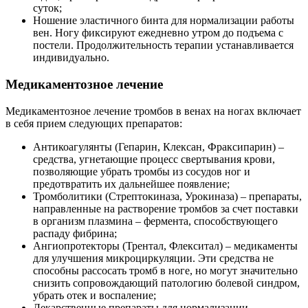
суток;
Ношение эластичного бинта для нормализации работы
вен. Ногу фиксируют ежедневно утром до подъема с
постели. Продолжительность терапии устанавливается
индивидуально.
Медикаментозное лечение
Медикаментозное лечение тромбов в венах на ногах включает
в себя прием следующих препаратов:
Антикоагулянты (Гепарин, Клексан, Фраксипарин) –
средства, угнетающие процесс свертывания крови,
позволяющие убрать тромбы из сосудов ног и
предотвратить их дальнейшее появление;
Тромболитики (Стрептокиназа, Урокиназа) – препараты,
направленные на растворение тромбов за счет поставки
в организм плазмина – фермента, способствующего
распаду фибрина;
Ангиопротекторы (Трентал, Флекситал) – медикаменты
для улучшения микроциркуляции. Эти средства не
способны рассосать тромб в ноге, но могут значительно
снизить сопровождающий патологию болевой синдром,
убрать отек и воспаление;
Лекарственные препараты для нормализации