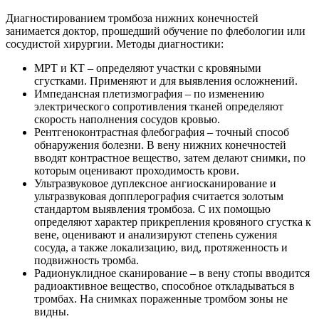
Диагностированием тромбоза нижних конечностей
занимается доктор, прошедший обучение по флебологии или
сосудистой хирургии. Методы диагностики:
МРТ и КТ – определяют участки с кровяными
сгустками. Применяют и для выявления осложнений.
Импедансная плетизмография – по изменению
электрического сопротивления тканей определяют
скорость наполнения сосудов кровью.
Рентгеноконтрастная флебография – точный способ
обнаружения болезни. В вену нижних конечностей
вводят контрастное вещество, затем делают снимки, по
которым оценивают проходимость крови.
Ультразвуковое дуплексное ангиосканирование и
ультразвуковая допплерография считается золотым
стандартом выявления тромбоза. С их помощью
определяют характер прикрепления кровяного сгустка к
вене, оценивают и анализируют степень сужения
сосуда, а также локализацию, вид, протяженность и
подвижность тромба.
Радионуклидное сканирование – в вену стопы вводится
радиоактивное вещество, способное откладываться в
тромбах. На снимках пораженные тромбом зоны не
видны.