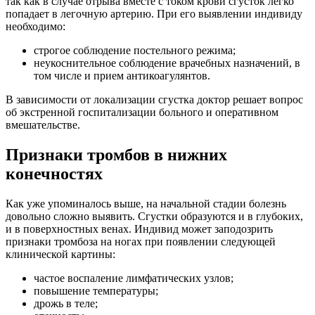
так как в случае отрыва вместе с током крови сгусток легко
попадает в легочную артерию. При его выявлении индивиду
необходимо:
строгое соблюдение постельного режима;
неукоснительное соблюдение врачебных назначений, в
том числе и прием антикоагулянтов.
В зависимости от локализации сгустка доктор решает вопрос
об экстренной госпитализации больного и оперативном
вмешательстве.
Признаки тромбов в нижних
конечностях
Как уже упоминалось выше, на начальной стадии болезнь
довольно сложно выявить. Сгустки образуются и в глубоких,
и в поверхностных венах. Индивид может заподозрить
признаки тромбоза на ногах при появлении следующей
клинической картины:
частое воспаление лимфатических узлов;
повышение температуры;
дрожь в теле;