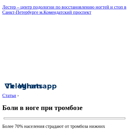
Лестер – центр подологии по восстановлению ногтей и стоп в
Санкт-Петербурге м.Комендатский проспект
Vk
Telegram
Whatsapp
Статьи
›
Боли в ноге при тромбозе
Более 70% населения страдают от тромбоза нижних