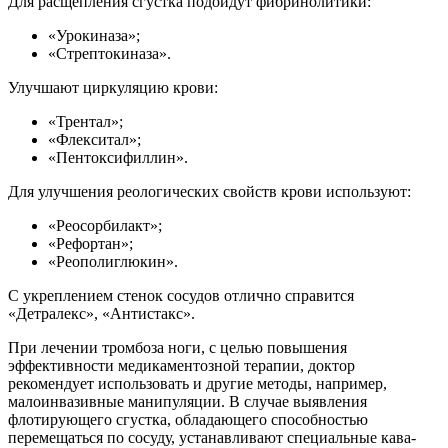
Для расщепления сгустка подойдут фибринолитики:
«Урокиназа»;
«Стрептокиназа».
Улучшают циркуляцию крови:
«Трентал»;
«Флекситал»;
«Пентоксифиллин».
Для улучшения реологических свойств крови используют:
«Реосорбилакт»;
«Рефортан»;
«Реополиглюкин».
С укреплением стенок сосудов отлично справится
«Детралекс», «Антистакс».
При лечении тромбоза ноги, с целью повышения
эффективности медикаментозной терапии, доктор
рекомендует использовать и другие методы, например,
малоинвазивные манипуляции. В случае выявления
флотирующего сгустка, обладающего способностью
перемещаться по сосуду, устанавливают специальные кава-