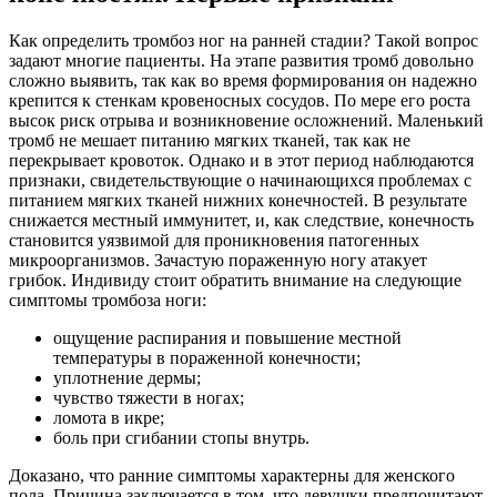
Как определить тромбоз ног на ранней стадии? Такой вопрос
задают многие пациенты. На этапе развития тромб довольно
сложно выявить, так как во время формирования он надежно
крепится к стенкам кровеносных сосудов. По мере его роста
высок риск отрыва и возникновение осложнений. Маленький
тромб не мешает питанию мягких тканей, так как не
перекрывает кровоток. Однако и в этот период наблюдаются
признаки, свидетельствующие о начинающихся проблемах с
питанием мягких тканей нижних конечностей. В результате
снижается местный иммунитет, и, как следствие, конечность
становится уязвимой для проникновения патогенных
микроорганизмов. Зачастую пораженную ногу атакует
грибок. Индивиду стоит обратить внимание на следующие
симптомы тромбоза ноги:
ощущение распирания и повышение местной
температуры в пораженной конечности;
уплотнение дермы;
чувство тяжести в ногах;
ломота в икре;
боль при сгибании стопы внутрь.
Доказано, что ранние симптомы характерны для женского
пола. Причина заключается в том, что девушки предпочитают