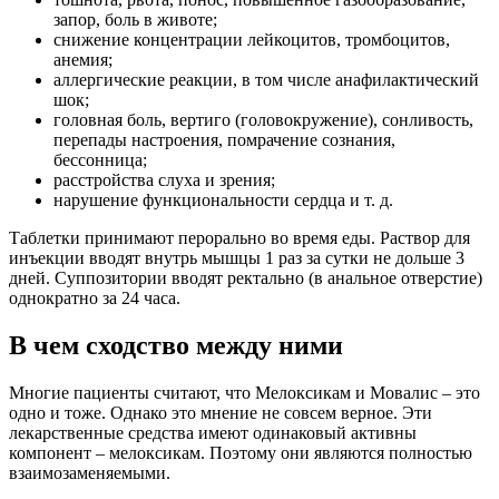
запор, боль в животе;
снижение концентрации лейкоцитов, тромбоцитов,
анемия;
аллергические реакции, в том числе анафилактический
шок;
головная боль, вертиго (головокружение), сонливость,
перепады настроения, помрачение сознания,
бессонница;
расстройства слуха и зрения;
нарушение функциональности сердца и т. д.
Таблетки принимают перорально во время еды. Раствор для
инъекции вводят внутрь мышцы 1 раз за сутки не дольше 3
дней. Суппозитории вводят ректально (в анальное отверстие)
однократно за 24 часа.
В чем сходство между ними
Многие пациенты считают, что Мелоксикам и Мовалис – это
одно и тоже. Однако это мнение не совсем верное. Эти
лекарственные средства имеют одинаковый активны
компонент – мелоксикам. Поэтому они являются полностью
взаимозаменяемыми.