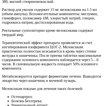
380, магний стеариновокислый.
Раствор для уколов содержит 15 мг мелоксикама на 1.5 мл
(объем ампулы). Вспомогательные компоненты: меглумин,
гликофурол, полоксамер 188, хлористый натрий, глицин,
гидроокись натрия, дистиллированная вода.
Ректальные суппозитории кроме мелоксикама содержат
твердый жир.
Терапевтический эффект препарата проявляется за счет
ингибирования изофермента ЦОГ-2. Мелоксикам
практически полностью всасывается в кровь через стенки
желудка и кишечника. После приема таблетки максимальное
содержание основного компонента наблюдается через 5 – 6
часов. В синовиальную жидкость попадает 50% основного
компонента.
Метаболизируется препарат ферментами печени. Выводится
лекарство через кишечник и мочевой пузырь.
Мелоксикам показан для лечения таких болезней:
Остеоартроз;
Болезнь Бехтерева;
Ревматоидный артрит;