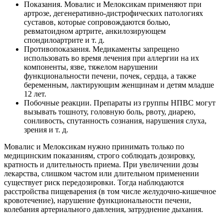
Показания. Мовалис и Мелоксикам применяют при
артрозе, дегенеративно-дистрофических патологиях
суставов, которые сопровождаются болью,
ревматоидном артрите, анкилозирующем
спондилоартрите и т. д.
Противопоказания. Медикаменты запрещено
использовать во время лечения при аллергии на их
компоненты, язве, тяжелом нарушении
функциональности печени, почек, сердца, а также
беременным, лактирующим женщинам и детям младше
12 лет.
Побочные реакции. Препараты из группы НПВС могут
вызывать тошноту, головную боль, рвоту, диарею,
сонливость, спутанность сознания, нарушения слуха,
зрения и т. д.
Мовалис и Мелоксикам нужно принимать только по
медицинским показаниям, строго соблюдать дозировку,
кратность и длительность приема. При увеличении дозы
лекарства, слишком частом или длительном применении
существует риск передозировки. Тогда наблюдаются
расстройства пищеварения (в том числе желудочно-кишечное
кровотечение), нарушение функциональности печени,
колебания артериального давления, затруднение дыхания.