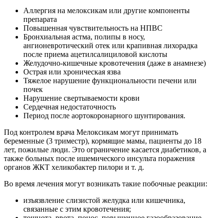
Аллергия на мелоксикам или другие компоненты
препарата
Повышенная чувствительность на НПВС
Бронхиальная астма, полипы в носу,
ангионевротический отек или крапивная лихорадка
после приема ацетилсалициловой кислоты
Желудочно-кишечные кровотечения (даже в анамнезе)
Острая или хроническая язва
Тяжелое нарушение функциональности печени или
почек
Нарушение свертываемости крови
Сердечная недостаточность
Период после аортокоронарного шунтирования.
Под контролем врача Мелоксикам могут принимать
беременные (3 триместр), кормящие мамы, пациенты до 18
лет, пожилые люди. Это ограничение касается диабетиков, а
также больных после ишемического инсульта поражения
органов ЖКТ хеликобактер пилори и т. д.
Во время лечения могут возникать такие побочные реакции:
изъязвление слизистой желудка или кишечника,
связанные с этим кровотечения;
тошнота, рвота, понос, повышенное газообразование,