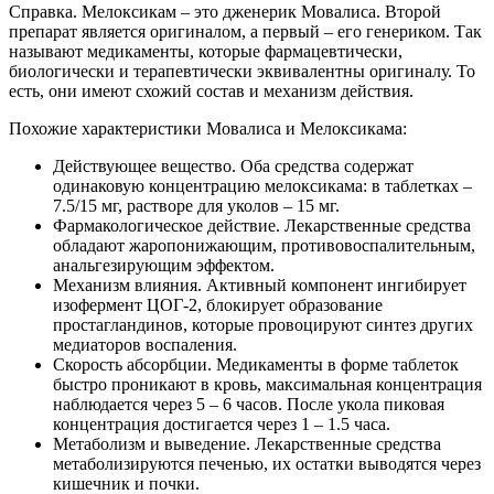
Справка. Мелоксикам – это дженерик Мовалиса. Второй
препарат является оригиналом, а первый – его генериком. Так
называют медикаменты, которые фармацевтически,
биологически и терапевтически эквивалентны оригиналу. То
есть, они имеют схожий состав и механизм действия.
Похожие характеристики Мовалиса и Мелоксикама:
Действующее вещество. Оба средства содержат
одинаковую концентрацию мелоксикама: в таблетках –
7.5/15 мг, растворе для уколов – 15 мг.
Фармакологическое действие. Лекарственные средства
обладают жаропонижающим, противовоспалительным,
анальгезирующим эффектом.
Механизм влияния. Активный компонент ингибирует
изофермент ЦОГ-2, блокирует образование
простагландинов, которые провоцируют синтез других
медиаторов воспаления.
Скорость абсорбции. Медикаменты в форме таблеток
быстро проникают в кровь, максимальная концентрация
наблюдается через 5 – 6 часов. После укола пиковая
концентрация достигается через 1 – 1.5 часа.
Метаболизм и выведение. Лекарственные средства
метаболизируются печенью, их остатки выводятся через
кишечник и почки.