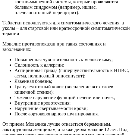
костно-мышечной системы, которые проявляются
болевым синдромом (например, ишиас,
плечелопаточный периартрит).
Таблетки используются для симптоматического лечения, а
уколы – для стартовой или краткосрочной симптоматической
терапии.
Мовалис противопоказан при таких состояниях и
заболеваниях:
Повышенная чувствительность к мелоксикаму;
Склонность к аллергии;
Аспириновая триада (гиперчувствительность к НПВС,
астма, полипозный риносинусит);
Язвенная болезнь;
Гранулематозный колит (воспаление всех слоев
кишечной стенки);
Тяжелое нарушение функций печени или почек;
Внутренние кровотечения;
Нарушение свертываемости крови;
После аортокоронарного шунтирования.
От приема Мовалиса лучше отказаться беременным,
лактирующим женщинам, а также детям младше 12 лет. Под
контролем врача лекарство могут принимать при язвенной