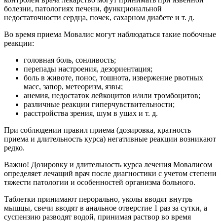
болезни, патологиях печени, функциональной
недостаточности сердца, почек, сахарном диабете и т. д.
Во время приема Мовалис могут наблюдаться такие побочные
реакции:
головная боль, сонливость;
перепады настроения, дезориентация;
боль в животе, понос, тошнота, извержение рвотных
масс, запор, метеоризм, язвы;
анемия, недостаток лейкоцитов и/или тромбоцитов;
различные реакции гиперчувствительности;
расстройства зрения, шум в ушах и т. д.
При соблюдении правил приема (дозировка, кратность
приема и длительность курса) негативные реакции возникают
редко.
Важно! Дозировку и длительность курса лечения Мовалисом
определяет лечащий врач после диагностики с учетом степени
тяжести патологии и особенностей организма больного.
Таблетки принимают перорально, уколы вводят внутрь
мышцы, свечи вводят в анальное отверстие 1 раз за сутки, а
суспензию разводят водой, принимая раствор во время