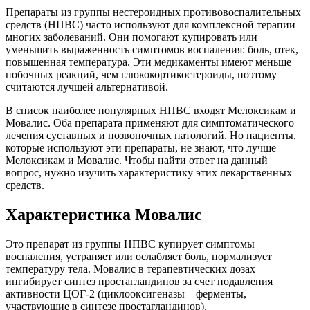
Препараты из группы нестероидных противовоспалительных
средств (НПВС) часто используют для комплексной терапии
многих заболеваний. Они помогают купировать или
уменьшить выраженность симптомов воспаления: боль, отек,
повышенная температура. Эти медикаменты имеют меньше
побочных реакций, чем глюкокортикостероиды, поэтому
считаются лучшей альтернативой.
В список наиболее популярных НПВС входят Мелоксикам и
Мовалис. Оба препарата применяют для симптоматического
лечения суставных и позвоночных патологий. Но пациенты,
которые используют эти препараты, не знают, что лучше
Мелоксикам и Мовалис. Чтобы найти ответ на данный
вопрос, нужно изучить характеристику этих лекарственных
средств.
Характеристика Мовалис
Это препарат из группы НПВС купирует симптомы
воспаления, устраняет или ослабляет боль, нормализует
температуру тела. Мовалис в терапевтических дозах
ингибирует синтез простагландинов за счет подавления
активности ЦОГ-2 (циклооксигеназы – ферменты,
участвующие в синтезе простагландинов).