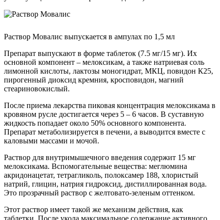
Раствор Мовалис выпускается в ампулах по 1,5 мл
Препарат выпускают в форме таблеток (7.5 мг/15 мг). Их
основной компонент – мелоксикам, а также натриевая соль
лимонной кислоты, лактозы моногидрат, МКЦ, повидон К25,
пирогенный диоксид кремния, кросповидон, магний
стеариновокислый.
После приема лекарства пиковая концентрация мелоксикама в
кровяном русле достигается через 5 – 6 часов. В суставную
жидкость попадает около 50% основного компонента.
Препарат метаболизируется в печени, а выводится вместе с
каловыми массами и мочой.
Раствор для внутримышечного введения содержит 15 мг
мелоксикама. Вспомогательные вещества: меглюмина
акридонацетат, тетрагликоль, полоксамер 188, хлористый
натрий, глицин, натрия гидроксид, дистиллированная вода.
Это прозрачный раствор с желтовато-зеленым оттенком.
Этот раствор имеет такой же механизм действия, как
таблетки. После укола максимальное содержание активного