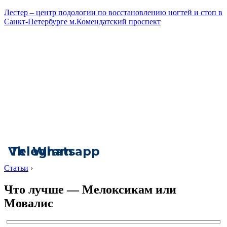
Лестер – центр подологии по восстановлению ногтей и стоп в
Санкт-Петербурге м.Комендатский проспект
Vk
Telegram
Whatsapp
Статьи
›
Что лучше — Мелоксикам или
Мовалис