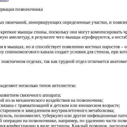
ых окончаний, иннервирующих определенные участки, и появле
 крепкие мышцы спины, поскольку они могут компенсировать ч
ую амплитуду, в результате чего мышцы атрофируются, а нестаб
я в мышцах, но и способствует появлению костных наростов – 
ну спинномозгового канала создает условия для стеноза, при к
 поясничном отделах, так как грудной отдел отличается анатом
выделяют несколько типов антелистеза:
азвитием связочного аппарата;
 из-за механического воздействия на позвоночник;
связана с травматизацией в детском или юношеском возрасте;
старением и замедлением внутриклеточного метаболизма;
пухоль, полиомиелит, туберкулез или другие инфекционные пато
й операции на позвоночнике, например, по удалению части позв
азуя конфигурацию в виде лестницы. Каждый позвонок, распол