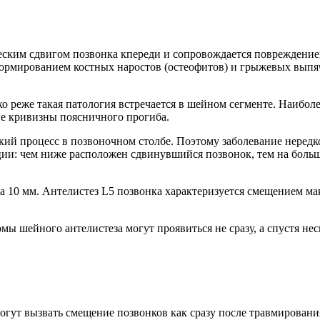
еским сдвигом позвонка кпереди и сопровождается повреждени
формированием костных наростов (остеофитов) и грыжевых выпя
о реже такая патология встречается в шейном сегменте. Наибол
е кривизны поясничного прогиба.
ий процесс в позвоночном столбе. Поэтому заболевание нередк
ции: чем ниже расположен сдвинувшийся позвонок, тем на больш
– на 10 мм. Антелистез L5 позвонка характеризуется смещением 
 шейного антелистеза могут проявиться не сразу, а спустя неск
ут вызвать смещение позвонков как сразу после травмирования