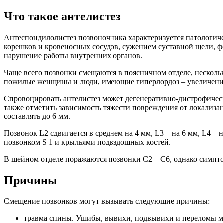
Что такое антелистез
Антеспондилолистез позвоночника характеризуется патологич
корешков и кровеносных сосудов, сужением суставной щели, 
нарушение работы внутренних органов.
Чаще всего позвонки смещаются в поясничном отделе, нескольк
пожилые женщины и люди, имеющие гиперлордоз – увеличени
Спровоцировать антелистез может дегенеративно-дистрофическ
также отметить зависимость тяжести повреждения от локализа
составлять до 6 мм.
Позвонок L2 сдвигается в среднем на 4 мм, L3 – на 6 мм, L4 
позвонком S 1 и крыльями подвздошных костей.
В шейном отделе поражаются позвонки C2 – C6, однако симптомы
Причины
Смещение позвонков могут вызывать следующие причины:
травма спины. Ушибы, вывихи, подвывихи и переломы мог