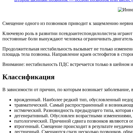
Смещение одного из позвонков приводит к защемлению нервн
Ключевую роль в развитии псевдоантеспондилолистеза играют
постоянные боли вынуждают человека ограничивать двигательн
Продолжительная нестабильность вызывает не только изменени
площадь тела позвонка. Направление краев остеофитов в сторо
Внимание: нестабильность ПДС встречается только в шейном и
Классификация
В зависимости от причин, по которым возникает заболевание, 
врожденный. Наиболее редкий тип, обусловленный недор
травматический. Самый распространенный и возникающий
истмический. Разновидность предыдущего типа, которая 
дегенеративный. Обусловлен возрастными изменениями, 
патологический. Причиной сдвига позвонков являются о
ятрогенный. Смещение происходит в результате неудачно
лестничный. Смещаются сразу несколько позвонков, обр