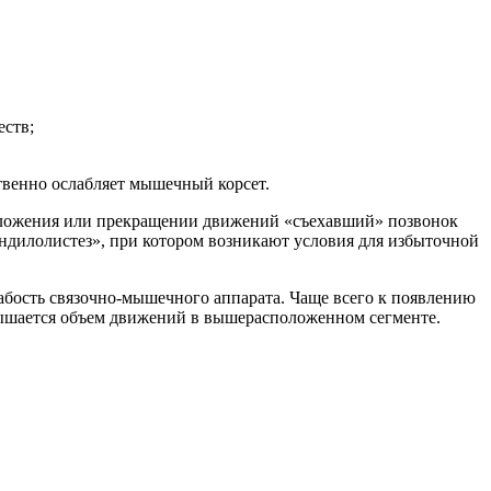
еств;
твенно ослабляет мышечный корсет.
 положения или прекращении движений «съехавший» позвонок
пондилолистез», при котором возникают условия для избыточной
абость связочно-мышечного аппарата. Чаще всего к появлению
вышается объем движений в вышерасположенном сегменте.