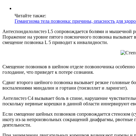
Читайте также:
Гемангиома тела позвонка: причины, опасность для здоро
Антеспондилолистез L5 сопровождается болями и мышечной ри
Поражение на уровне пятого поясничного позвонка вызывает 
смещение позвонка L 5 приводит к инвалидности.
Смещение позвонков в шейном отделе позвоночника особенно 
голодание, что приведет к потере сознания.
Сдвиг второго шейного позвонка вызывает резкие головные бо
воспалениями миндалин и гортани (тонзиллит и ларингит).
Антелистез С4 вызывает боль в спине, нарушение чувствитель
поскольку нервные корешки в данной области иннервируют евст
Если смещение шейных позвонков сопровождается стенозом (с
икоту из-за непроизвольных сокращений диафрагмы, рвотные 
деятельности.
При защемлении двигательных корешков возникают парезы и п