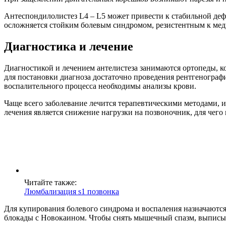
Антеспондилолистез L4 – L5 может привести к стабильной деф
осложняется стойким болевым синдромом, резистентным к мед
Диагностика и лечение
Диагностикой и лечением антелистеза занимаются ортопеды, к
для постановки диагноза достаточно проведения рентгенограф
воспалительного процесса необходимы анализы крови.
Чаще всего заболевание лечится терапевтическими методами, 
лечения является снижение нагрузки на позвоночник, для чего
Читайте также:
Люмбализация s1 позвонка
Для купирования болевого синдрома и воспаления назначаютс
блокады с Новокаином. Чтобы снять мышечный спазм, выписы