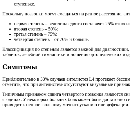
ступеньке.
Поскольку позвонки могут смещаться на разное расстояние, ант
первая степень – величина сдвига составляет 25% относи
вторая степень – 50%;
третья степень – 75%;
четвертая степень – от 76% и больше.
Классификация по степеням является важной для диагностики, 
таблеток, лечебной гимнастики и ношения ортопедических изд
Симптомы
Приблизительно в 33% случаев антелистез L4 протекает бессим
отметить, что при антелистезе отсутствуют визуальные признак
Типичным признаком сдвига четвертого позвонка являются сн
ягодицах. У некоторых больных боль может быть достаточно с
приводит к непроизвольному мочеиспусканию или дефекации. Э