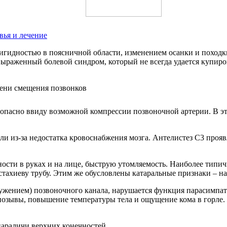
вья и лечение
гидностью в поясничной области, изменением осанки и походк
выраженный болевой синдром, который не всегда удается купир
опасно ввиду возможной компрессии позвоночной артерии. В эт
ли из-за недостатка кровоснабжения мозга. Антелистез С3 проя
ности в руках и на лице, быструю утомляемость. Наиболее тип
ахиеву трубу. Этим же обусловлены катаральные признаки – насм
ужением) позвоночного канала, нарушается функция парасимпат
позывы, повышение температуры тела и ощущение кома в горле.
араличи верхних конечностей.