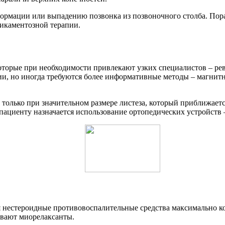
ормации или выпадению позвонка из позвоночного столба. Пора
икаментозной терапии.
оторые при необходимости привлекают узких специалистов – рев
ии, но иногда требуются более информативные методы – магнит
и только при значительном размере листеза, который приближае
 пациенту назначается использование ортопедических устройств 
я нестероидные противовоспалительные средства максимально 
вают миорелаксанты.