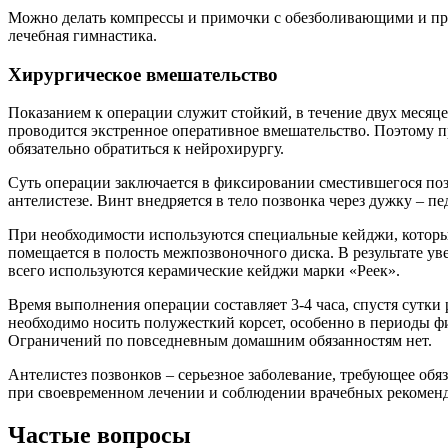
Можно делать компрессы и примочки с обезболивающими и про
лечебная гимнастика.
Хирургическое вмешательство
Показанием к операции служит стойкий, в течение двух меся
проводится экстренное оперативное вмешательство. Поэтому п
обязательно обратиться к нейрохирургу.
Суть операции заключается в фиксировании сместившегося по
антелистезе. Винт внедряется в тело позвонка через дужку – пе
При необходимости используются специальные кейджи, которые
помещается в полость межпозвоночного диска. В результате ув
всего используются керамические кейджи марки «Реек».
Время выполнения операции составляет 3-4 часа, спустя сутки 
необходимо носить полужесткий корсет, особенно в периоды фи
Ограничений по повседневным домашним обязанностям нет.
Антелистез позвонков – серьезное заболевание, требующее об
при своевременном лечении и соблюдении врачебных рекоменд
Частые вопросы