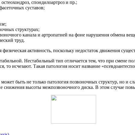
 остеохондроз, спондилоартроз и пр.;
фасеточных суставов;
зе;
ночных структурах;
оночного канала и артропатией на фоне нарушения обмена вещ
еский труд.
я физическая активность, поскольку недостаток движения сущес
естабильной. Нестабильный тип отличается тем, что при смене
ся, то исчезают. Такая патология носит название «псевдоантес
может быть не только патология позвоночных структур, но и сл
ие снижения высоты межпозвоночного диска. В этом случае по
xis)