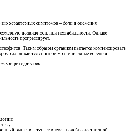
нию характерных симптомов – боли и онемения
резмерную подвижность при нестабильности. Однако
ильность прогрессирует.
остеофитов. Таким образом организм пытается компенсировать
отором сдавливаются спинной мозг и нервные корешки.
ической ригидностью.
логии;
онка;
оженный выше, выступает вперед подобно лестничной