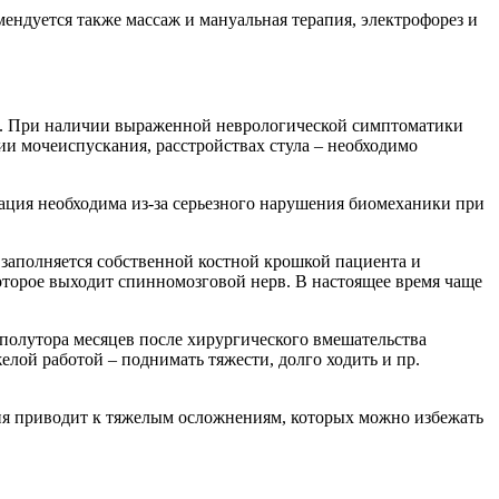
ндуется также массаж и мануальная терапия, электрофорез и
ии. При наличии выраженной неврологической симптоматики
и мочеиспускания, расстройствах стула – необходимо
ация необходима из-за серьезного нарушения биомеханики при
заполняется собственной костной крошкой пациента и
которое выходит спинномозговой нерв. В настоящее время чаще
е полутора месяцев после хирургического вмешательства
елой работой – поднимать тяжести, долго ходить и пр.
ния приводит к тяжелым осложнениям, которых можно избежать