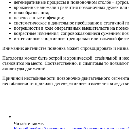
дегенеративные процессы в позвоночном столбе – артроз,
врожденные аномалии развития позвоночных дужек или 
новообразования;
перенесенные инфекции;
систематическое и длительное пребывание в статичной по
погрешности в ходе оперативных вмешательств на позво
возрастные изменения, сопровождающиеся сужением позв
интенсивные спортивные тренировки или тяжелый физич
Внимание: антелистез позвонка может спровоцировать и низка
Патология может быть острой и хронической, стабильной и н
становится на место. Соответственно, и симптомы то появляют
амплитуды движений.
Причиной нестабильности позвоночно-двигательного сегмента 
нестабильности приводят дегенеративные изменения вследств
Читайте также:
Второй шейный позвонок — осевой позвонок или аксис (a