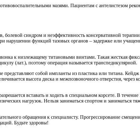
тивовоспалительными мазями. Пациентам с антелистезом рекоме
цев, болевой синдром и неэффективность консервативной терап
ри нарушении функций тазовых органов – задержке или учащени
звонка к низлежащему титановыми винтами. Такая жесткая фикс
дикулу (лат.), поэтому операция называется транспедикулярной.
 представляют собой импланты из пластика или титана. Кейдж 
еличивается высота диска и межпозвоночного отверстия, через 
разрешается вставать и ходить в специальном корсете. В течени
зических нагрузок. Нельзя заниматься спортом и заниматься тяж
язательного обращения к специалисту. Прогрессирование смеще
аций. Будьте здоровы!