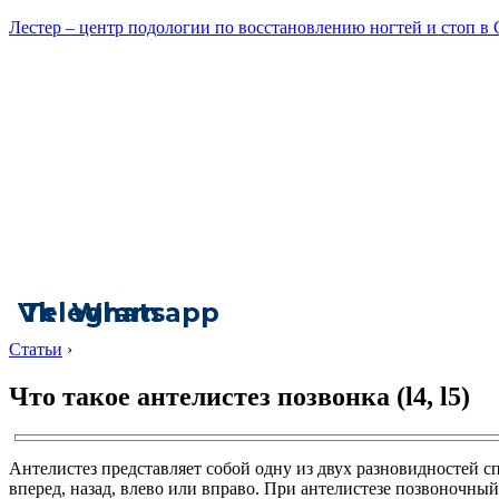
Лестер – центр подологии по восстановлению ногтей и стоп в
Vk
Telegram
Whatsapp
Статьи
›
Что такое антелистез позвонка (l4, l5)
Антелистез представляет собой одну из двух разновидностей с
вперед, назад, влево или вправо. При антелистезе позвоночны