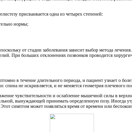
елистезу присваивается одна из четырех степеней:
тельно нормы;
поскольку от стадии заболевания зависит выбор метода лечения
елий. При больших отклонениях позвонков проводится хирургич
птомно в течение длительного периода, и пациент узнает о бол
и: спина не искривляется, и не меняется геометрия плечевого по
ижение чувствительности и ослабление мышечной силы в верхни
ильной, вынуждающей принимать определенную позу. Иногда утр
тот симптом может появляться время от времени или беспокоит