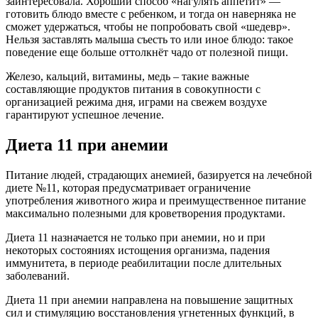
заинтересовала. Хороший способ «нагулять аппетит» —
готовить блюдо вместе с ребенком, и тогда он наверняка не
сможет удержаться, чтобы не попробовать свой «шедевр».
Нельзя заставлять малыша съесть то или иное блюдо: такое
поведение еще больше оттолкнёт чадо от полезной пищи.
Железо, кальций, витамины, медь – такие важные
составляющие продуктов питания в совокупности с
организацией режима дня, играми на свежем воздухе
гарантируют успешное лечение.
Диета 11 при анемии
Питание людей, страдающих анемией, базируется на лечебной
диете №11, которая предусматривает ограничение
употребления животного жира и преимущественное питание
максимально полезными для кроветворения продуктами.
Диета 11 назначается не только при анемии, но и при
некоторых состояниях истощения организма, падения
иммунитета, в периоде реабилитации после длительных
заболеваний.
Диета 11 при анемии направлена на повышение защитных
сил и стимуляцию восстановления угнетенных функций, в