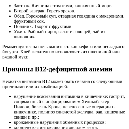
Завтрак. Яичница с томатами, клюквенный морс.
Второй завтрак. Горсть орехов.
Обед. Гороховый суп, отварная говядина с макаронами,
фруктовый сок.
Полдник. Творог с фруктами.
Ужин. Рыбный пирог, салат из овощей, чай из
шиповника.
Рекомендуется на ночь выпить стакан кефира или несладкого
йогурта. Хлеб желательно использовать из пшеничной или
ржаной муки.
Причины В12-дефицитной анемии
Нехватка витамина В12 может быть связана со следующими
причинами или их комбинацией:
нарушение всасывания витамина в кишечнике: гастрит,
сопряженный с инфицированием Хеликобактер
Пилори, болезнь Крона, перенесенные операции на
кишечнике, полипоз слизистой желудка, рак, кишечные
свищи и пр.;
врожденные нарушения обменных процессов;
хроническая интоксикация оксидом азота,