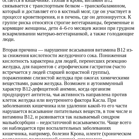
остается в кишечнике. Попав в кровь, витамин В12
связывается с транспортным белком – транскобаламином,
который и доставляет его в костный мозг, где он участвует в
процессе кроветворения, и в печень, где он депонируется. К
группе риска относятся строгие вегетарианцы, беременные и
кормящие женщины, дети 4–6-го месяцев жизни при грудном
вскармливании матерью-вегетарианкой, а также голодающие
люди.
Вторая причина — нарушение всасывания витамина В12 из-
за снижения кислотности желудочного сока. Пониженная
кислотность характерна для людей, перенесших резекцию
желудка, для пациентов с атрофическим гастритом (часто
встречается у людей старшей возрастной группы),
поражениями слизистой желудка при ожогах химическими
веществами, раком желудка. Возможен и аутоиммунный
характер В12-дефицитной анемии, когда организм
продуцирует антитела, чья активность направлена против
клеток желудка или внутреннего фактора Касла. При
заболеваниях кишечника или удалении какой-то его части
нарушается всасывание питательных веществ, в том числе и
витамина В12, и развивается так называемый синдром
мальабсорбции – недостаточной всасываемости. Чаще всего
он наблюдается при воспалительных заболеваниях
кишечника, например, болезни Крона, илеите (хроническом