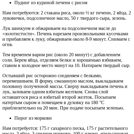
Пудинг из куриной печени с рисом
Нам потребуются: 2 стакана риса, около ½ кг печени, 2 яйца, 2
луковички, подсолнечное масло, 50 г твердого сыра, зелень.
Лук шинкуем и обжариваем на подсолнечном масле до
«золотистости». Печень нарезаем произвольными кусочками
и прибавляем к луку, обжариваем около 8-9 минут. Снимаем с
огня.
Тем временем варим рис (около 20 минут) с добавлением
соли. Берем яйца, отделяем белки и хорошенько взбиваем,
ставим в холодное место минут на 10. Натираем твердый сыр.
Остывший рис осторожно соединяем с белками,
перемешиваем. В форму, смазанную маслом, выкладываем
половину полученной массы. Сверху выкладываем печень и
лук, заливаем одним взбитым желтком. Снова слой
оставшегося риса и взбитый второй желток. Посыпаем
натертым сыром и помещаем в духовку на 180 °C
приблизительно на 20 мин. При подаче посыпаем зеленью.
Пирог из моркови
Нам потребуется: 175 г сахарного песка, 175 г растительного
масла, 3 яйца, 3 средние моркови, 100 г изюма, апельсиновая