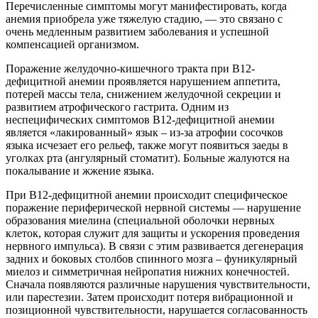
Перечисленные симптомы могут манифестировать, когда
анемия приобрела уже тяжелую стадию, — это связано с
очень медленным развитием заболевания и успешной
компенсацией организмом.
Поражение желудочно-кишечного тракта при В12-
дефицитной анемии проявляется нарушением аппетита,
потерей массы тела, снижением желудочной секреции и
развитием атрофического гастрита. Одним из
неспецифических симптомов В12-дефицитной анемии
является «лакированный» язык – из-за атрофии сосочков
языка исчезает его рельеф, также могут появиться заеды в
уголках рта (ангулярный стоматит). Больные жалуются на
покалывание и жжение языка.
При В12-дефицитной анемии происходит специфическое
поражение периферической нервной системы — нарушение
образования миелина (специальной оболочки нервных
клеток, которая служит для защиты и ускорения проведения
нервного импульса). В связи с этим развивается дегенерация
задних и боковых столбов спинного мозга – фуникулярный
миелоз и симметричная нейропатия нижних конечностей.
Сначала появляются различные нарушения чувствительности,
или парестезии. Затем происходит потеря вибрационной и
позиционной чувствительности, нарушается согласованность