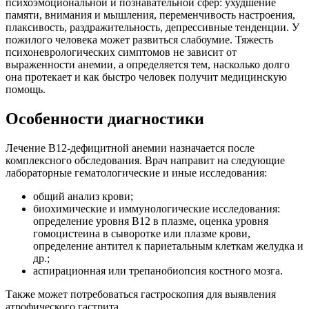
психоэмоциональной и познавательной сфер: ухудшение
памяти, внимания и мышления, переменчивость настроения,
плаксивость, раздражительность, депрессивные тенденции. У
пожилого человека может развиться слабоумие. Тяжесть
психоневрологических симптомов не зависит от
выраженности анемии, а определяется тем, насколько долго
она протекает и как быстро человек получит медицинскую
помощь.
Особенности диагностики
Лечение В12-дефицитной анемии назначается после
комплексного обследования. Врач направит на следующие
лабораторные гематологические и иные исследования:
общий анализ крови;
биохимические и иммунологические исследования:
определение уровня В12 в плазме, оценка уровня
гомоцистеина в сыворотке или плазме крови,
определение антител к париетальным клеткам желудка и
др.;
аспирационная или трепанобиопсия костного мозга.
Также может потребоваться гастроскопия для выявления
атрофического гастрита.