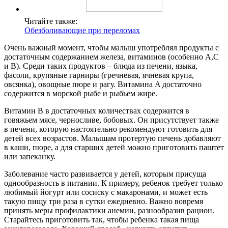
Читайте также:
Обезболивающие при переломах
Очень важный момент, чтобы малыш употреблял продукты с
достаточным содержанием железа, витаминов (особенно A,C
и B). Среди таких продуктов – блюда из печени, языка,
фасоли, крупяные гарниры (гречневая, ячневая крупа,
овсянка), овощные пюре и рагу. Витамина A достаточно
содержится в морской рыбе и рыбьем жире.
Витамин B в достаточных количествах содержится в
говяжьем мясе, черносливе, бобовых. Он присутствует также
в печени, которую настоятельно рекомендуют готовить для
детей всех возрастов. Малышам протертую печень добавляют
в каши, пюре, а для старших детей можно приготовить паштет
или запеканку.
Заболевание часто развивается у детей, которым присуща
однообразность в питании. К примеру, ребенок требует только
любимый йогурт или сосиску с макаронами, и может есть
такую пищу три раза в сутки ежедневно. Важно вовремя
принять меры профилактики анемии, разнообразив рацион.
Старайтесь приготовить так, чтобы ребенка такая пища