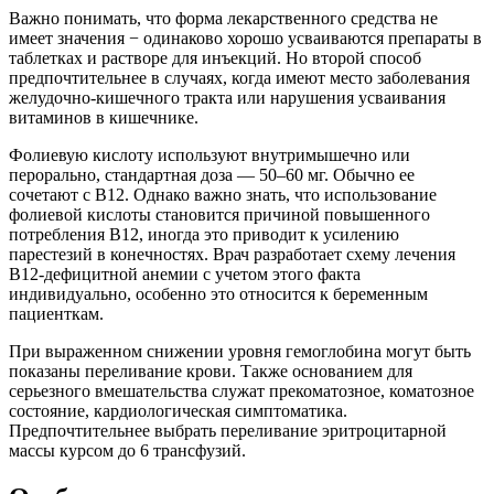
Важно понимать, что форма лекарственного средства не
имеет значения − одинаково хорошо усваиваются препараты в
таблетках и растворе для инъекций. Но второй способ
предпочтительнее в случаях, когда имеют место заболевания
желудочно-кишечного тракта или нарушения усваивания
витаминов в кишечнике.
Фолиевую кислоту используют внутримышечно или
перорально, стандартная доза — 50–60 мг. Обычно ее
сочетают с В12. Однако важно знать, что использование
фолиевой кислоты становится причиной повышенного
потребления В12, иногда это приводит к усилению
парестезий в конечностях. Врач разработает схему лечения
В12-дефицитной анемии с учетом этого факта
индивидуально, особенно это относится к беременным
пациенткам.
При выраженном снижении уровня гемоглобина могут быть
показаны переливание крови. Также основанием для
серьезного вмешательства служат прекоматозное, коматозное
состояние, кардиологическая симптоматика.
Предпочтительнее выбрать переливание эритроцитарной
массы курсом до 6 трансфузий.