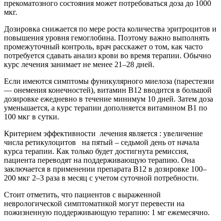
прекоматозного состояния может потребоваться доза до 1000
мкг.
Дозировка снижается по мере роста количества эритроцитов и
повышения уровня гемоглобина. Поэтому важно выполнять
промежуточный контроль, врач расскажет о том, как часто
потребуется сдавать анализ крови во время терапии. Обычно
курс лечения занимает не менее 21–28 дней.
Если имеются симптомы фуникулярного миелоза (парестезии
— онемения конечностей), витамин В12 вводится в большой
дозировке ежедневно в течение минимум 10 дней. Затем доза
уменьшается, а курс терапии дополняется витамином В1 по
100 мкг в сутки.
Критерием эффективности лечения является : увеличение
числа ретикулоцитов на пятый – седьмой день от начала
курса терапии. Как только будет достигнута ремиссия,
пациента переводят на поддерживающую терапию. Она
заключается в применении препарата В12 в дозировке 100–
200 мкг 2–3 раза в месяц с учетом суточной потребности.
Стоит отметить, что пациентов с выраженной
неврологической симптоматикой могут перевести на
пожизненную поддерживающую терапию: 1 мг ежемесячно.