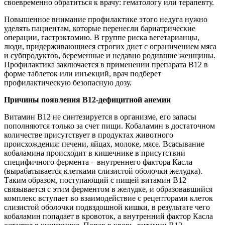
своевременно обратиться к врачу: гематологу или терапевту.
Повышенное внимание профилактике этого недуга нужно
уделять пациентам, которые перенесли бариатрические
операции, гастрэктомию. В группе риска вегетарианцы,
люди, придерживающиеся строгих диет с ограничением мяса
и субпродуктов, беременные и недавно родившие женщины.
Профилактика заключается в применении препарата В12 в
форме таблеток или инъекций, врач подберет
профилактическую безопасную дозу.
Причины появления В12-дефицитной анемии
Витамин В12 не синтезируется в организме, его запасы
пополняются только за счет пищи. Кобаламин в достаточном
количестве присутствует в продуктах животного
происхождения: печени, яйцах, молоке, мясе. Всасывание
кобаламина происходит в кишечнике в присутствии
специфичного фермента – внутреннего фактора Касла
(вырабатывается клетками слизистой оболочки желудка).
Таким образом, поступающий с пищей витамин В12
связывается с этим ферментом в желудке, и образовавшийся
комплекс вступает во взаимодействие с рецепторами клеток
слизистой оболочки подвздошной кишки, в результате чего
кобаламин попадает в кровоток, а внутренний фактор Касла