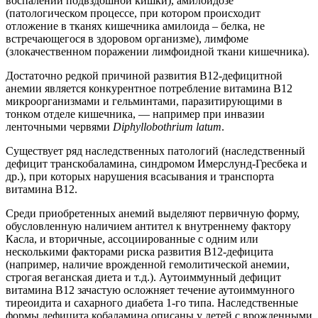
воспалении подвздошной кишки), амилоидозе
(патологическом процессе, при котором происходит
отложение в тканях кишечника амилоида – белка, не
встречающегося в здоровом организме), лимфоме
(злокачественном поражении лимфоидной ткани кишечника).
Достаточно редкой причиной развития В12-дефицитной
анемии является конкурентное потребление витамина В12
микроорганизмами и гельминтами, паразитирующими в
тонком отделе кишечника, — например при инвазии
ленточными червями
Diphyllobothrium latum
.
Существует ряд наследственных патологий (наследственный
дефицит транскобаламина, синдромом Имерслунд-Гресбека и
др.), при которых нарушения всасывания и транспорта
витамина В12.
Среди приобретенных анемий выделяют первичную форму,
обусловленную наличием антител к внутреннему фактору
Касла, и вторичные, ассоциированные с одним или
несколькими факторами риска развития В12-дефицита
(например, наличие врожденной гемолитической анемии,
строгая веганская диета и т.д.). Аутоиммунный дефицит
витамина В12 зачастую осложняет течение аутоиммунного
тиреоидита и сахарного диабета 1-го типа. Наследственные
формы дефицита кобаламина описаны у детей с врожденными