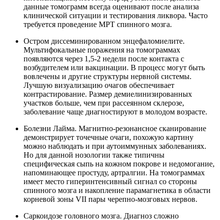
данные томограмм всегда оценивают после анализа
клинической ситуации и тестирования ликвора. Часто
требуется проведение МРТ спинного мозга.
Остром диссеминированном энцефаломиелите.
Мультифокальные поражения на томограммах
появляются через 1,5-2 недели после контакта с
возбудителем или вакцинации. В процесс могут быть
вовлечены и другие структуры нервной системы.
Лучшую визуализацию очагов обеспечивает
контрастирование. Размер демиелинизированных
участков больше, чем при рассеянном склерозе,
заболевание чаще диагностируют в молодом возрасте.
Болезни Лайма. Магнитно-резонансное сканирование
демонстрирует точечные очаги, похожую картину
можно наблюдать и при аутоиммунных заболеваниях.
Но для данной нозологии также типичны
специфическая сыпь на кожном покрове и недомогание,
напоминающее простуду, артралгии. На томограммах
имеет место гиперинтенсивный сигнал со стороны
спинного мозга и накопление парамагнетика в области
корневой зоны VII пары черепно-мозговых нервов.
Саркоидозе головного мозга. Диагноз сложно