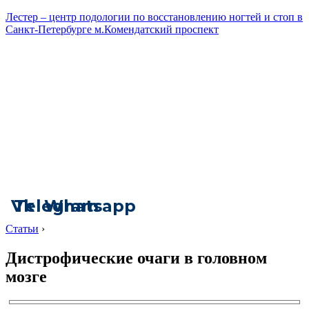
Лестер – центр подологии по восстановлению ногтей и стоп в
Санкт-Петербурге м.Комендатский проспект
Vk
Telegram
Whatsapp
Статьи
›
Дистрофические очаги в головном
мозге