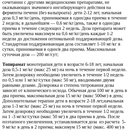
сочетании с другими медицинскими препаратами, не
оказывающих значимого ингибирующего действия на
ферменты печени (без вальпроата) дети 2-12 лет, начальная
доза 0,3 мг/кг/день, принимаемая в один/два приема в течение
2 недель; в дальнейшем — 0,6 мг/кг/день, также в один/два
приема в течение следующих 2 недель. Доза препарата может
быть увеличена максимум на 0,6 мг/кг/день каждые 1-2
недели до достижения оптимальной поддерживающей дозы.
Стандартная поддерживающая доза составляет 1-10 мг/кг в
сутки, принимаемая в один/в два приема. Максимальная
суточная доза — 200 мг/сут;
Топирамат
монотерапия дети в возрасте 6-18 лет, начальная
доза 0,5-1 мг/кг (макс 25 мг) на ночь в течение первой недели.
Затем дозировку необходимо увеличить в течение 1/2 недель
по 0,5 или 1 мг/кг/сутки (макс 50 мг), вводимыми двумя
равными дозами. Дозировка и степень титрования дозы
зависят от клинического исхода. Обычная доза 100 мг в день в
два приема, максимальная доза 15 мг/кг (макс 500мг) в день;
Дополнительные терапии дети в возрасте 2-18 лет,начальная
доза 1-3 мг/кг (макс 25 мг) на ночь в течение первой недели.
Затем дозировку необходимо увеличить в течение 1/2 недель
на 1 -3 мг/кг/сутки (макс 50 мг) в два приема в день. После
поэтапного увеличпения, устанавливается доза из расчета 5-
9 мг/кг в день в 2 приема; максимум 15 мг/кг (макс. 400 мг) в