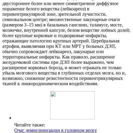
двустороннее более или менее симметричное диффузное
поражение белого вещества (лейкоареоз) в
перивентрикулярной зоне, зрительной лучистости,
семиовальном центре; множественные лакунарные очаги
(размером 3–15 мм) в базальных ганглиях, таламусе, мосте,
мозжечке, внутренней капсуле, белом веществе лобных долей;
более крупные корковые и подкорковые инфаркты,
отражающие патологию крупных артерий. Церебральная
атрофия, выявляемая при КТ или МРТ у больных ДЭП,
обычно сопровождает лейкоареоз, лакунарые или
территориальные инфаркты. Как правило, расширение
желудочковой системы при ДЭП более выражено, чем
расширение корковых борозд, и может отражать не только
убыль мозгового вещества в глубинных отделах мозга, но и,
возможно, снижение резистентности перивентрикулярных
тканей к ликвородинамическим воздействиям.
Читайте также:
Очаг демиелинизации в головном мозге