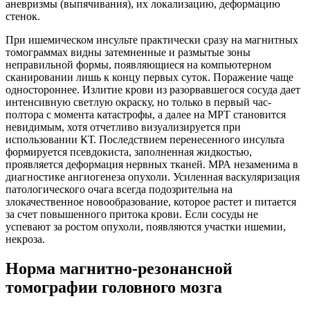
аневризмы (выпячивания), их локализацию, деформацию
стенок.
При ишемическом инсульте практически сразу на магнитных
томограммах видны затемненные и размытые зоны
неправильной формы, появляющиеся на компьютерном
сканировании лишь к концу первых суток. Поражение чаще
одностороннее. Излитие крови из разорвавшегося сосуда дает
интенсивную светлую окраску, но только в первый час-
полтора с момента катастрофы, а далее на МРТ становится
невидимым, хотя отчетливо визуализируется при
использовании КТ. Последствием перенесенного инсульта
формируется псевдокиста, заполненная жидкостью,
проявляется деформация нервных тканей. МРА незаменима в
диагностике ангиогенеза опухоли. Усиленная васкуляризация
патологического очага всегда подозрительна на
злокачественное новообразование, которое растет и питается
за счет повышенного притока крови. Если сосуды не
успевают за ростом опухоли, появляются участки ишемии,
некроза.
Норма магнитно-резонансной
томографии головного мозга