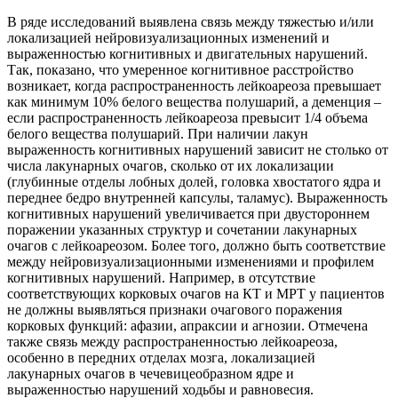
В ряде исследований выявлена связь между тяжестью и/или
локализацией нейровизуализационных изменений и
выраженностью когнитивных и двигательных нарушений.
Так, показано, что умеренное когнитивное расстройство
возникает, когда распространенность лейкоареоза превышает
как минимум 10% белого вещества полушарий, а деменция –
если распространенность лейкоареоза превысит 1/4 объема
белого вещества полушарий. При наличии лакун
выраженность когнитивных нарушений зависит не столько от
числа лакунарных очагов, сколько от их локализации
(глубинные отделы лобных долей, головка хвостатого ядра и
переднее бедро внутренней капсулы, таламус). Выраженность
когнитивных нарушений увеличивается при двустороннем
поражении указанных структур и сочетании лакунарных
очагов с лейкоареозом. Более того, должно быть соответствие
между нейровизуализационными изменениями и профилем
когнитивных нарушений. Например, в отсутствие
соответствующих корковых очагов на КТ и МРТ у пациентов
не должны выявляться признаки очагового поражения
корковых функций: афазии, апраксии и агнозии. Отмечена
также связь между распространенностью лейкоареоза,
особенно в передних отделах мозга, локализацией
лакунарных очагов в чечевицеобразном ядре и
выраженностью нарушений ходьбы и равновесия.