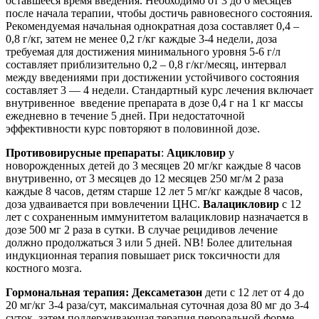
оставшееся время введения. Необходимо от 3 до 6 месяцев
после начала терапии, чтобы достичь равновесного состояния.
Рекомендуемая начальная однократная доза составляет 0,4 –
0,8 г/кг, затем не менее 0,2 г/кг каждые 3-4 недели, доза
требуемая для достижения минимального уровня 5-6 г/л
составляет приблизительно 0,2 – 0,8 г/кг/месяц, интервал
между введениями при достижении устойчивого состояния
составляет 3 — 4 недели. Стандартный курс лечения включает
внутривенное введение препарата в дозе 0,4 г на 1 кг массы
ежедневно в течение 5 дней. При недостаточной
эффективности курс повторяют в половинной дозе.
Противовирусные препараты
:
Ацикловир
у
новорожденных детей до 3 месяцев 20 мг/кг каждые 8 часов
внутривенно, от 3 месяцев до 12 месяцев 250 мг/м 2 раза
каждые 8 часов, детям старше 12 лет 5 мг/кг каждые 8 часов,
доза удваивается при вовлечении ЦНС.
Валацикловир
с 12
лет с сохраненным иммунитетом валацикловир назначается в
дозе 500 мг 2 раза в сутки. В случае рецидивов лечение
должно продолжаться 3 или 5 дней. NB! Более длительная
индукционная терапия повышает риск токсичности для
костного мозга.
Гормональная терапия:
Дексаметазон
дети с 12 лет от 4 до
20 мг/кг 3-4 раза/сут, максимальная суточная доза 80 мг до 3-4
суток, затем поддерживающая терапия пероральной форме,