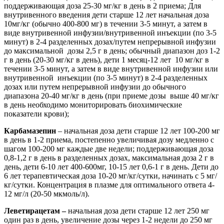
поддерживающая доза 25-30 мг/кг в день в 2 приема; Для
внутривенного введения дети старше 12 лет начальная доза
10мг/кг (обычно 400-800 мг) в течении 3-5 минут, а затем в
виде внутривенной инфузии/внутривенной инъекции (по 3-5
минут) в 2-4 разделенных дозах/путем непрерывной инфузии
до максимальной дозы 2,5 г в день; обычный диапазон доз 1-2
г в день (20-30 мг/кг в день), дети 1 месяц-12 лет 10 мг/кг в
течении 3-5 минут, а затем в виде внутривенной инфузии или
внутривенной инъекции (по 3-5 минут) в 2-4 разделенных
дозах или путем непрерывной инфузии до обычного
диапазона 20-40 мг/кг в день (при приеме дозы выше 40 мг/кг
в день необходимо мониторировать биохимические
показатели крови);
Карбамазепин
– начальная доза дети старше 12 лет 100-200 мг
в день в 1-2 приема, постепенно увеличивая дозу медленно с
шагом 100-200 мг каждые две недели; поддерживающая доза
0,8-1,2 г в день в разделенных дозах, максимальная доза 2 г в
день, дети 6-10 лет 400-600мг, 10-15 лет 0,6-1 г в день. Дети до
6 лет терапевтическая доза 10-20 мг/кг/сутки, начинать с 5 мг/
кг/сутки. Концентрация в плазме для оптимального ответа 4-
12 мг/л (20-50 мкмоль/л).
Леветирацетам –
начальная доза дети старше 12 лет 250 мг
один раз в день, увеличение дозы через 1-2 недели до 250 мг