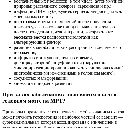
воспалительных процессов, в том числе, аутоиммунной
природы: рассеянного склероза, саркоидоза и пр.;
инфекций: ВИЧ, туберкулеза, герпеса, нейросифилиса,
микоплазмоза и пр.;
посттравматических изменений после получения
прямого удара по голове или для выявления очагов
после проведения лучевой терапии, которая также
рассматривается радиорентгенологами как
альтерирующий фактор;
различных метаболических расстройств, токсического
поражения;
инфарктов и инсультов, очагов ишемии,
дисциркуляторной энцефалопатии (нарушение
микроциркуляции крови проявляется гипоксическими/
дистрофическими изменениями в головном мозге);
сосудистых мальформаций;
аномалий и пороков развития.
При каких заболеваниях появляются очаги в
головном мозге на МРТ?
Примером поражения серого вещества с образованием очагов
может служить гетеротопия и наиболее частый ее вариант —
субэпендимальная, которая ассоциирована с эпилепсией и
задержкой развития. В диагностике данной патологии