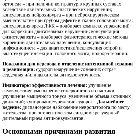
ортопеда – при наличии контрактур в крупных суставах
вследствие двигательных спастических нарушений;
консультация нейрохирурга – при нейрохирургическом
вмешательстве при грубом дефекте в тканях головного мозга;
консультация врача ЛФК – подбирает комплекс упражнений
для коррекции двигательных нарушений; консультация
физиотерапевта – подбирает физиотерапевтические методы
коррекции двигательных нарушений; консультация
инфекциониста – для диагностики/исключения острой и
вялотекущей инфекции головного мозга, подбора терапии.
Показания для перевода в отделение интенсивной терапии
и реанимации:
судороги/нарушение сознания; острая
сердечная и/или дыхательная недостаточность.
Индикаторы эффективности лечения:
улучшение
самочувствия; уменьшение гиперкинезов и спастики;
улучшение мышечного тонуса; увеличение объема активных
движений; купирование/урежение судорог.
Дальнейшее
ведение:
диспансерное наблюдение невропатолога по месту
жительства; при эпилептическом синдроме регулярный
длительный прием антиконвульсантов.
Основными причинами развития