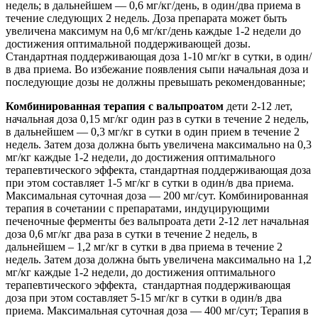
недель; в дальнейшем — 0,6 мг/кг/день, в один/два приема в
течение следующих 2 недель. Доза препарата может быть
увеличена максимум на 0,6 мг/кг/день каждые 1-2 недели до
достижения оптимальной поддерживающей дозы.
Стандартная поддерживающая доза 1-10 мг/кг в сутки, в один/
в два приема. Во избежание появления сыпи начальная доза и
последующие дозы не должны превышать рекомендованные;
Комбинированная терапия с вальпроатом
дети 2-12 лет,
начальная доза 0,15 мг/кг один раз в сутки в течение 2 недель,
в дальнейшем — 0,3 мг/кг в сутки в один прием в течение 2
недель. Затем доза должна быть увеличена максимально на 0,3
мг/кг каждые 1-2 недели, до достижения оптимального
терапевтического эффекта, стандартная поддерживающая доза
при этом составляет 1-5 мг/кг в сутки в один/в два приема.
Максимальная суточная доза — 200 мг/сут. Комбинированная
терапия в сочетании с препаратами, индуцирующими
печеночные ферменты без вальпроата дети 2-12 лет начальная
доза 0,6 мг/кг два раза в сутки в течение 2 недель, в
дальнейшем – 1,2 мг/кг в сутки в два приема в течение 2
недель. Затем доза должна быть увеличена максимально на 1,2
мг/кг каждые 1-2 недели, до достижения оптимального
терапевтического эффекта, стандартная поддерживающая
доза при этом составляет 5-15 мг/кг в сутки в один/в два
приема. Максимальная суточная доза — 400 мг/сут; Терапия в