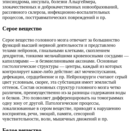
эписиндрома, инсульта, болезни Альцгеймера,
злокачественных и доброкачественных новообразований,
рассеянного склероза, инфекционно-воспалительных
процессов, посттравматических повреждений и пр.
Серое вещество
Серое вещество головного мозга отвечает за большинство
функций высшей нервной деятельности и представлено
телами нейронов, глиальными клетками, скоплением
дендритов, тонкими мельчайшими кровеносными сосудами —
капиллярами — и безмиелиновыми аксонами. Основные
гистологические структуры — центры, каждый из которых
контролирует какое-либо действие: акт мочеиспускания,
дефекации, сердцебиение и пр. Нейрохирурги считают серый
цвет условным, скорее, эта субстанция имеет землистый
оттенок. Состав основных структур головного мозга четко
различим, преимущественно из-за разницы содержания воды
и белков. Это позволяет дифференцировать на томограммах
одну зону от другой. Патологические процессы,
локализованные в сером веществе, приводят к нарушению
восприятия, речи, эмоций, памяти, сенсорной
чувствительности, воли, мышечных движений и пр.
Белое вещество