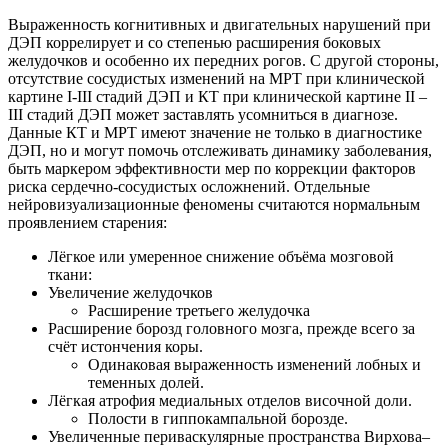
Выраженность когнитивных и двигательных нарушений при
ДЭП коррелирует и со степенью расширения боковых
желудочков и особенно их передних рогов. С другой стороны,
отсутствие сосудистых изменений на МРТ при клинической
картине I-III стадий ДЭП и КТ при клинической картине II –
III стадий ДЭП может заставлять усомниться в диагнозе.
Данные КТ и МРТ имеют значение не только в диагностике
ДЭП, но и могут помочь отслеживать динамику заболевания,
быть маркером эффективности мер по коррекции факторов
риска сердечно-сосудистых осложнений. Отдельные
нейровизуализационные феномены считаются нормальным
проявлением старения:
Лёгкое или умеренное снижение объёма мозговой
ткани:
Увеличение желудочков
Расширение третьего желудочка
Расширение борозд головного мозга, прежде всего за
счёт истончения коры.
Одинаковая выраженность изменений лобных и
теменных долей.
Лёгкая атрофия медиальных отделов височной доли.
Полости в гиппокампальной борозде.
Увеличенные периваскулярные пространства Вирхова–