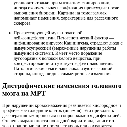
установить только при магнитном сканировании,
иногда окончательная верификация происходит после
выполнения биопсии. Картина на томограммах
напоминает изменения, характерные для рассеянного
склероза.
Прогрессирующей мультиочаговой
лейкоэнцефалопатии. Патогенетический фактор —
инфицирование вирусом Каннингема, страдают люди с
иммуносупрессией (выраженные нарушения работы
иммунной системы). Имеет место поражение
дугообразных волокон белого вещества, при
контрастировании отсутствует эффект накопления.
Патологические очаги чаще локализуются с одной
стороны, иногда видны симметричные изменения.
Дистрофические изменения головного
мозга на МРТ
При нарушении кровоснабжения развивается кислородное и
трофическое голодание клеток (ишемия). Это приводит к
дегенеративным процессам и сопровождается дисфункцией.
Степень выраженности последней вариативна, зависит от
того, полностью ли не поступает кровь или сохраняется