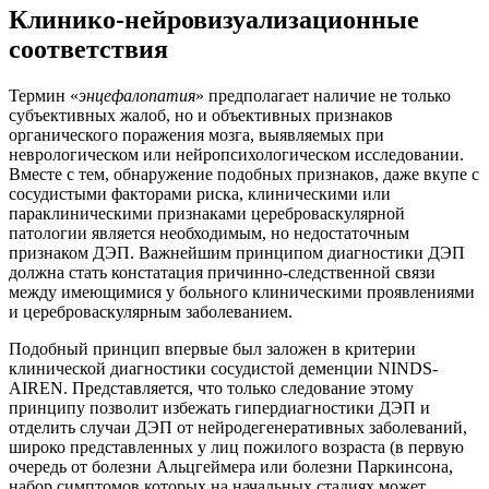
Клинико-нейровизуализационные
соответствия
Термин «
энцефалопатия
» предполагает наличие не только
субъективных жалоб, но и объективных признаков
органического поражения мозга, выявляемых при
неврологическом или нейропсихологическом исследовании.
Вместе с тем, обнаружение подобных признаков, даже вкупе с
сосудистыми факторами риска, клиническими или
параклиническими признаками цереброваскулярной
патологии является необходимым, но недостаточным
признаком ДЭП. Важнейшим принципом диагностики ДЭП
должна стать констатация причинно-следственной связи
между имеющимися у больного клиническими проявлениями
и цереброваскулярным заболеванием.
Подобный принцип впервые был заложен в критерии
клинической диагностики сосудистой деменции NINDS-
AIREN. Представляется, что только следование этому
принципу позволит избежать гипердиагностики ДЭП и
отделить случаи ДЭП от нейродегенеративных заболеваний,
широко представленных у лиц пожилого возраста (в первую
очередь от болезни Альцгеймера или болезни Паркинсона,
набор симптомов которых на начальных стадиях может