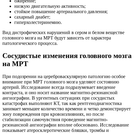
ожирение;
низкую двигательную активность;
стойкое повышение артериального давления;
сахарный диабет;
гиперхолестеринемию.
Вид дистрофических нарушений в сером и белом веществе
головного мозга на МРТ будут зависеть от характера
патологического процесса.
Сосудистые изменения головного мозга
на МРТ
При подозрении на цереброваскулярную патологию особое
внимание при МРТ головного мозга уделяют состоянию
артерий. Исследование всегда подразумевает введение
контраста, и оно носит название магнитно-резонансной
ангиографии. В ургентных ситуациях при сосудистых
катастрофах выполняют КТ, так как рентгенодиагностика
занимает меньшее количество времени и четко демонстрирует
зону повреждения при кровоизлияниях, но после
стабилизации самочувствия проведение магнитно-
резонансной ангиографии вполне обосновано. Исследование
показывает атеросклеротические бляшки, тромбы и