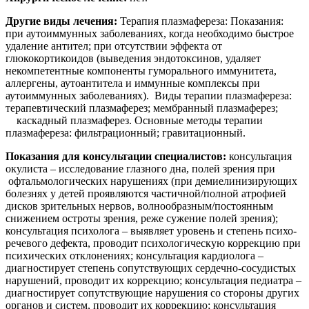
Другие виды лечения:
Терапия плазмафереза: Показания:
при аутоиммунных заболеваниях, когда необходимо быстрое
удаление антител; при отсутствии эффекта от
глюкокортикоидов (выведения эндотоксинов, удаляет
некомпетентные компоненты гуморального иммунитета,
аллергены, аутоантитела и иммунные комплексы при
аутоиммунных заболеваниях). Виды терапии плазмафереза:
терапевтический плазмаферез; мембранный плазмаферез;
каскадный плазмаферез. Основные методы терапии
плазмафереза: фильтрационный; гравитационный.
Показания для консультации специалистов:
консультация
окулиста – исследование глазного дна, полей зрения при
офтальмологических нарушениях (при демиелинизирующих
болезнях у детей проявляются частичной/полной атрофией
дисков зрительных нервов, волнообразным/постоянным
снижением остроты зрения, реже сужение полей зрения);
консультация психолога – выявляет уровень и степень психо-
речевого дефекта, проводит психологическую коррекцию при
психических отклонениях; консультация кардиолога –
диагностирует степень сопутствующих сердечно-сосудистых
нарушений, проводит их коррекцию; консультация педиатра –
диагностирует сопутствующие нарушения со стороны других
органов и систем, проводит их коррекцию; консультация