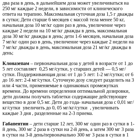
два раза в день, в дальнейшем доза может увеличиваться на
250 мг каждые 2 недели, в зависимости от клинического
ответа на терапию. Максимальная суточная доза 1,5 г дважды
в сутки; Дети старше 6 месяцев с массой тела менее 50 кг,
начальная доза 10 мг/кг один раз в день, увеличение через
каждые 2 недели на 10 мг/кг дважды в день, максимальная
доза 30 мг/кг дважды в день; дети 1-6 месяцев, начальная доза
7 мг/кг один раз в день, увеличение через каждые 2 недели на
7 мг/кг дважды в день, максимальная доза 21 мг/кг дважды в
день;
Клоназепам
– первоначальная доза у детей в возрасте от 1 до
5 лет составляет 0,25 мг/сутки, у старших детей — 0,5 мг/
сутки. Поддерживающая доза: от 1 до 5 лет: 1-2 мг/сутки; от 6
до 16 лет: 2-4 мг/сутки. Суточную дозу следует разделить на 3
или 4 части, применяемые в одинаковых промежутках
времени. До времени определения оптимальной дозировки,
дети должны получать таблетки содержащие действующее
вещество в дозе 0,5 мг. Дети до года- начальная доза с 0,01 мг/
кг/сутки увеличить до 0, 05 мг/кг/сутки , увеличивать
каждые 3 дня , разделенные на 2-3 приема.
Габапентин
– дети старше 12 лет, 300 мг один раз в сутки в 1-
й день, 300 мг 2 раза в сутки на 2-й день, а затем 300 мг 3 раза
в сутки на 3-й день/первоначально 300 мг 3 раза в сутки в 1