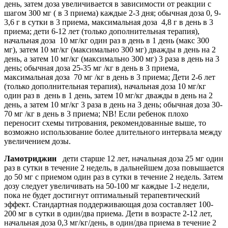
день, затем доза увеличивается в зависимости от реакции с
шагом 300 мг ( в 3 приема) каждые 2-3 дня; обычная доза 0, 9-
3,6 г в сутки в 3 приема, максимальная доза 4,8 г в день в 3
приема; дети 6-12 лет (только дополнительная терапия),
начальная доза 10 мг/кг один раз в день в 1 день (макс 300
мг), затем 10 мг/кг (максимально 300 мг) дважды в день на 2
день, а затем 10 мг/кг (максимально 300 мг) 3 раза в день на 3
день; обычная доза 25-35 мг /кг в день в 3 приема,
максимальная доза 70 мг /кг в день в 3 приема; Дети 2-6 лет
(только дополнительная терапия), начальная доза 10 мг/кг
один раз в день в 1 день, затем 10 мг/кг дважды в день на 2
день, а затем 10 мг/кг 3 раза в день на 3 день; обычная доза 30-
70 мг /кг в день в 3 приема; NB! Если ребенок плохо
переносит схемы титрования, рекомендованные выше, то
возможно использование более длительного интервала между
увеличением дозы.
Ламотриджин
дети старше 12 лет, начальная доза 25 мг один
раз в сутки в течение 2 недель, в дальнейшем доза повышается
до 50 мг с приемом один раз в сутки в течение 2 недель. Затем
дозу следует увеличивать на 50-100 мг каждые 1-2 недели,
пока не будет достигнут оптимальный терапевтический
эффект. Стандартная поддерживающая доза составляет 100-
200 мг в сутки в один/два приема. Дети в возрасте 2-12 лет,
начальная доза 0,3 мг/кг/день, в один/два приема в течение 2