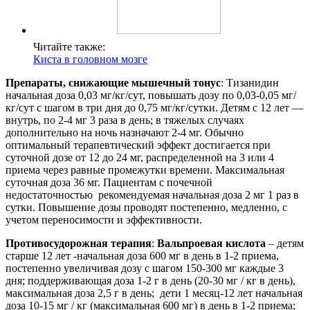
Читайте также:
Киста в головном мозге
Препараты, снижающие мышечный тонус
: Тизанидин
начальная доза 0,03 мг/кг/сут, повышать дозу по 0,03-0,05 мг/
кг/сут с шагом в три дня до 0,75 мг/кг/сутки. Детям с 12 лет —
внутрь, по 2-4 мг 3 раза в день; в тяжелых случаях
дополнительно на ночь назначают 2-4 мг. Обычно
оптимальный терапевтический эффект достигается при
суточной дозе от 12 до 24 мг, распределенной на 3 или 4
приема через равные промежутки времени. Максимальная
суточная доза 36 мг. Пациентам с почечной
недостаточностью рекомендуемая начальная доза 2 мг 1 раз в
сутки. Повышение дозы проводят постепенно, медленно, с
учетом переносимости и эффективности.
Противосудорожная терапия
:
Вальпроевая кислота
– детям
старше 12 лет -начальная доза 600 мг в день в 1-2 приема,
постепенно увеличивая дозу с шагом 150-300 мг каждые 3
дня; поддерживающая доза 1-2 г в день (20-30 мг / кг в день),
максимальная доза 2,5 г в день; дети 1 месяц-12 лет начальная
доза 10-15 мг / кг (максимальная 600 мг) в день в 1-2 приема;