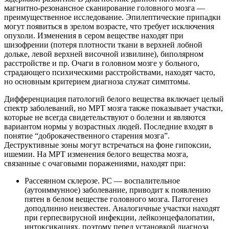
магнитно-резонансное сканирование головного мозга —
преимущественное исследование. Эпилептические припадки
могут появиться в зрелом возрасте, что требует исключения
опухоли. Изменения в сером веществе находят при
шизофрении (потеря плотности ткани в верхней лобной
дольке, левой верхней височной извилине), биполярном
расстройстве и пр. Очаги в головном мозге у больного,
страдающего психическими расстройствами, находят часто,
но основным критерием диагноза служат симптомы.
Дифференциация патологий белого вещества включает целый
спектр заболеваний, но МРТ мозга также показывает участки,
которые не всегда свидетельствуют о болезни и являются
вариантом нормы у возрастных людей. Последние входят в
понятие “доброкачественного старения мозга”.
Деструктивные зоны могут встречаться на фоне гипоксии,
ишемии. На МРТ изменения белого вещества мозга,
связанные с очаговыми поражениями, находят при:
Рассеянном склерозе. РС — воспалительное
(аутоиммунное) заболевание, приводит к появлению
пятен в белом веществе головного мозга. Патогенез
доподлинно неизвестен. Аналогичные участки находят
при герпесвирусной инфекции, лейкоэнцефалопатии,
интоксикациях, поэтому перед установкой диагноза