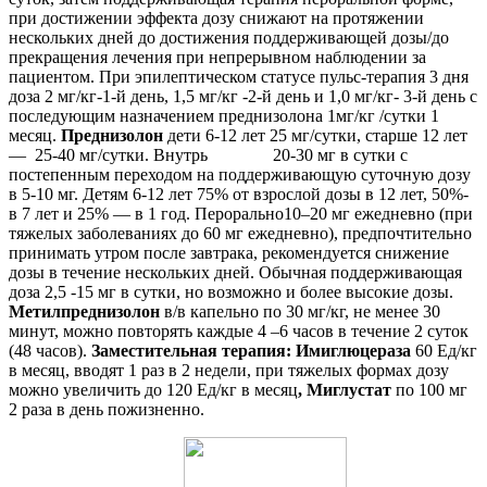
при достижении эффекта дозу снижают на протяжении
нескольких дней до достижения поддерживающей дозы/до
прекращения лечения при непрерывном наблюдении за
пациентом. При эпилептическом статусе пульс-терапия 3 дня
доза 2 мг/кг-1-й день, 1,5 мг/кг -2-й день и 1,0 мг/кг- 3-й день с
последующим назначением преднизолона 1мг/кг /сутки 1
месяц.
Преднизолон
дети 6-12 лет 25 мг/сутки, старше 12 лет
— 25-40 мг/сутки. Внутрь 20-30 мг в сутки с
постепенным переходом на поддерживающую суточную дозу
в 5-10 мг. Детям 6-12 лет 75% от взрослой дозы в 12 лет, 50%-
в 7 лет и 25% — в 1 год. Перорально10–20 мг ежедневно (при
тяжелых заболеваниях до 60 мг ежедневно), предпочтительно
принимать утром после завтрака, рекомендуется снижение
дозы в течение нескольких дней. Обычная поддерживающая
доза 2,5 -15 мг в сутки, но возможно и более высокие дозы.
Метилпреднизолон
в/в капельно по 30 мг/кг, не менее 30
минут, можно повторять каждые 4 –6 часов в течение 2 суток
(48 часов).
Заместительная терапия:
Имиглюцераза
60 Ед/кг
в месяц, вводят 1 раз в 2 недели, при тяжелых формах дозу
можно увеличить до 120 Ед/кг в месяц
, Миглустат
по 100 мг
2 раза в день пожизненно.