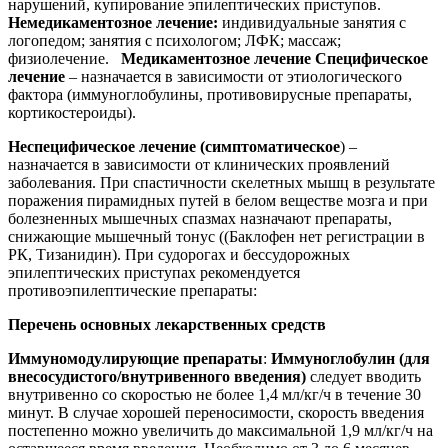
нарушений, купирование эпилептических приступов.
Немедикаментозное лечение:
индивидуальные занятия с
логопедом; занятия с психологом; ЛФК; массаж;
физиолечение.
Медикаментозное лечение
Специфическое
лечение
– назначается в зависимости от этиологического
фактора (иммуноглобулины, противовирусные препараты,
кортикостероиды).
Неспецифическое лечение (симптоматическое
) –
назначается в зависимости от клинических проявлений
заболевания. При спастичности скелетных мышц в результате
поражения пирамидных путей в белом веществе мозга и при
болезненных мышечных спазмах назначают препараты,
снижающие мышечный тонус ((Баклофен нет регистрации в
РК, Тизанидин). При судорогах и бессудорожных
эпилептических приступах рекомендуется
противоэпилептические препараты:
Перечень основных лекарственных средств
Иммуномодулирующие препараты
:
Иммуноглобулин (для
внесосудистого/внутривенного введения)
следует вводить
внутривенно со скоростью не более 1,4 мл/кг/ч в течение 30
минут. В случае хорошей переносимости, скорость введения
постепенно можно увеличить до максимальной 1,9 мл/кг/ч на