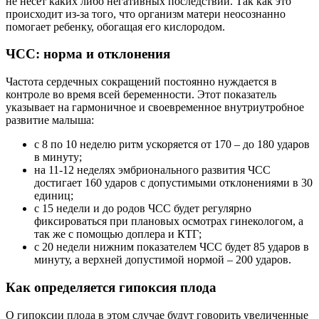
не несет каких либо негативных последствий. Так как это
происходит из-за того, что организм матери неосознанно
помогает ребенку, обогащая его кислородом.
ЧСС: норма и отклонения
Частота сердечных сокращений постоянно нуждается в
контроле во время всей беременности. Этот показатель
указывает на гармоничное и своевременное внутриутробное
развитие малыша:
с 8 по 10 неделю ритм ускоряется от 170 – до 180 ударов
в минуту;
на 11-12 неделях эмбрионального развития ЧСС
достигает 160 ударов с допустимыми отклонениями в 30
единиц;
с 15 недели и до родов ЧСС будет регулярно
фиксироваться при плановых осмотрах гинекологом, а
так же с помощью доплера и КТГ;
с 20 недели нижним показателем ЧСС будет 85 ударов в
минуту, а верхней допустимой нормой – 200 ударов.
Как определяется гипоксия плода
О гипоксии плода в этом случае будут говорить увеличенные