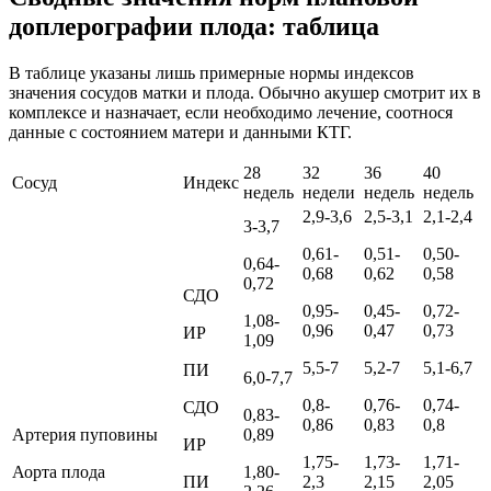
доплерографии плода: таблица
В таблице указаны лишь примерные нормы индексов
значения сосудов матки и плода. Обычно акушер смотрит их в
комплексе и назначает, если необходимо лечение, соотнося
данные с состоянием матери и данными КТГ.
28
32
36
40
Сосуд
Индекс
недель
недели
недель
недель
2,9-3,6
2,5-3,1
2,1-2,4
3-3,7
0,61-
0,51-
0,50-
0,64-
0,68
0,62
0,58
0,72
СДО
0,95-
0,45-
0,72-
1,08-
0,96
0,47
0,73
ИР
1,09
5,5-7
5,2-7
5,1-6,7
ПИ
6,0-7,7
0,8-
0,76-
0,74-
СДО
0,83-
0,86
0,83
0,8
Артерия пуповины
0,89
ИР
1,75-
1,73-
1,71-
Аорта плода
1,80-
ПИ
2,3
2,15
2,05