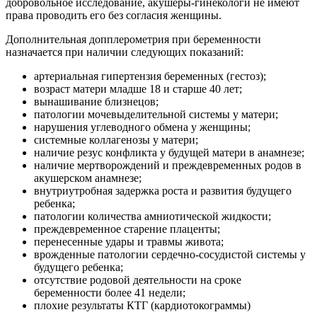
добровольное исследование, акушеры-гинекологи не имеют
права проводить его без согласия женщины.
Дополнительная допплерометрия при беременности
назначается при наличии следующих показаний:
артериальная гипертензия беременных (гестоз);
возраст матери младше 18 и старше 40 лет;
вынашивание близнецов;
патологии мочевыделительной системы у матери;
нарушения углеводного обмена у женщины;
системные коллагенозы у матери;
наличие резус конфликта у будущей матери в анамнезе;
наличие мертворождений и преждевременных родов в
акушерском анамнезе;
внутриутробная задержка роста и развития будущего
ребенка;
патологии количества амниотической жидкости;
преждевременное старение плаценты;
перенесенные удары и травмы живота;
врожденные патологии сердечно-сосудистой системы у
будущего ребенка;
отсутствие родовой деятельности на сроке
беременности более 41 недели;
плохие результаты КТГ (кардиотокограммы)