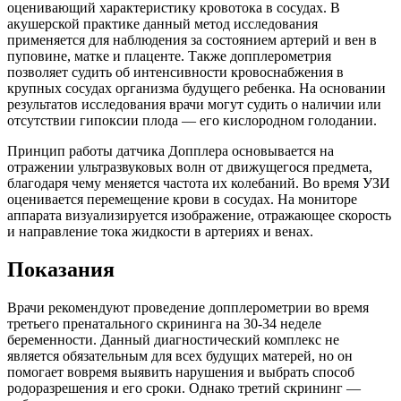
оценивающий характеристику кровотока в сосудах. В
акушерской практике данный метод исследования
применяется для наблюдения за состоянием артерий и вен в
пуповине, матке и плаценте. Также допплерометрия
позволяет судить об интенсивности кровоснабжения в
крупных сосудах организма будущего ребенка. На основании
результатов исследования врачи могут судить о наличии или
отсутствии гипоксии плода — его кислородном голодании.
Принцип работы датчика Допплера основывается на
отражении ультразвуковых волн от движущегося предмета,
благодаря чему меняется частота их колебаний. Во время УЗИ
оценивается перемещение крови в сосудах. На мониторе
аппарата визуализируется изображение, отражающее скорость
и направление тока жидкости в артериях и венах.
Показания
Врачи рекомендуют проведение допплерометрии во время
третьего пренатального скрининга на 30-34 неделе
беременности. Данный диагностический комплекс не
является обязательным для всех будущих матерей, но он
помогает вовремя выявить нарушения и выбрать способ
родоразрешения и его сроки. Однако третий скрининг —