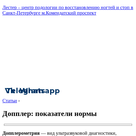
Лестер – центр подологии по восстановлению ногтей и стоп в
Санкт-Петербурге м.Комендатский проспект
Vk
Telegram
Whatsapp
Статьи
›
Допплер: показатели нормы
Допплерометрия
— вид ультразвуковой диагностики,