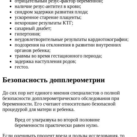
отрицательный резус-фактор беременной;
наличие резус-антител в крови;
синдром задержки развития плода;
ускоренное старение плаценты;
нехорошие результаты КТГ;
сахарный диабет;
гипертония;
неудовлетворительные результаты кардиотокографии;
подозрения на отклонения в развитии внутренних
органов ребенка;
травмы во время гестационного периода;
задержка наступления родов;
гестоз.
Безопасность допплерометрии
До сих пор нет единого мнения специалистов о полной
безопасности допплерометрического обследования при
беременности. Его считают относительно безопасной
процедурой для матери и ребенка.
Вред от ультразвука во второй половине
беременности практически равен нулю.
Если оценивать процент вреда и пользы исследования, то