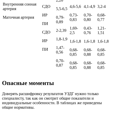
2,26
Внутренняя сонная
СДО
4,6-5,6
4,1-4,9
3,2-4
артерия
5,5-6,5
ИР
0,73-
0,70-
0,68-
Маточная артерия
0,79-
0,83
0,80
0,77
0,89
ПИ
1,69-
0,43-
1,21-
2-2,39
СДО
2,5
0,76
1,51
1,8-1,9
ИР
1,6-1,8
1,6-1,8
1,6-1,8
1,47-
ПИ
0,68-
0,68-
0,68-
0,56
0,85
0,88
0,85
0,70-
0,68-
0,68-
0,68-
0,87
0,85
0,88
0,85
Опасные моменты
Доверять расшифровку результатов УЗДГ нужно только
специалисту, так как он смотрит общие показатели и
индивидуальные особенности. В таблицах же приведены
общие нормативы.