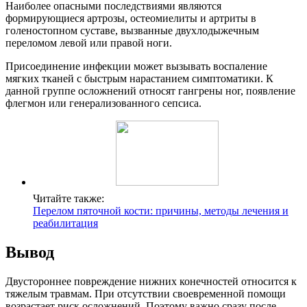
Наиболее опасными последствиями являются
формирующиеся артрозы, остеомиелиты и артриты в
голеностопном суставе, вызванные двухлодыжечным
переломом левой или правой ноги.
Присоединение инфекции может вызывать воспаление
мягких тканей с быстрым нарастанием симптоматики. К
данной группе осложнений относят гангрены ног, появление
флегмон или генерализованного сепсиса.
Читайте также:
Перелом пяточной кости: причины, методы лечения и
реабилитация
Вывод
Двустороннее повреждение нижних конечностей относится к
тяжелым травмам. При отсутствии своевременной помощи
возрастает риск осложнений. Поэтому важно сразу после