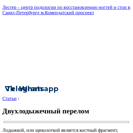
Лестер – центр подологии по восстановлению ногтей и стоп в
Санкт-Петербурге м.Комендатский проспект
Vk
Telegram
Whatsapp
Статьи
›
Двухлодыжечный перелом
Лодыжкой, или щиколоткой является костный фрагмент,