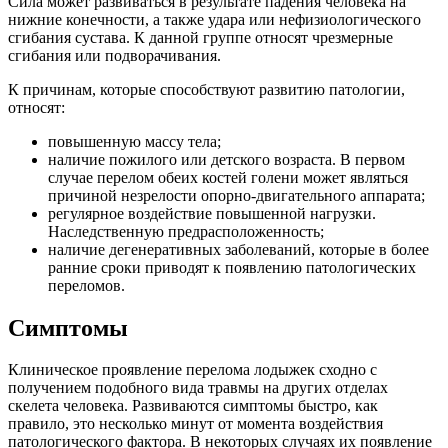
Сила может развиваться в результате падения человека на
нижние конечности, а также удара или нефизиологического
сгибания сустава. К данной группе относят чрезмерные
сгибания или подворачивания.
К причинам, которые способствуют развитию патологии,
относят:
повышенную массу тела;
наличие пожилого или детского возраста. В первом
случае перелом обеих костей голени может являться
причиной незрелости опорно-двигательного аппарата;
регулярное воздействие повышенной нагрузки.
Наследственную предрасположенность;
наличие дегенеративных заболеваний, которые в более
ранние сроки приводят к появлению патологических
переломов.
Симптомы
Клиническое проявление перелома лодыжек сходно с
получением подобного вида травмы на других отделах
скелета человека. Развиваются симптомы быстро, как
правило, это несколько минут от момента воздействия
патологического фактора. В некоторых случаях их появление