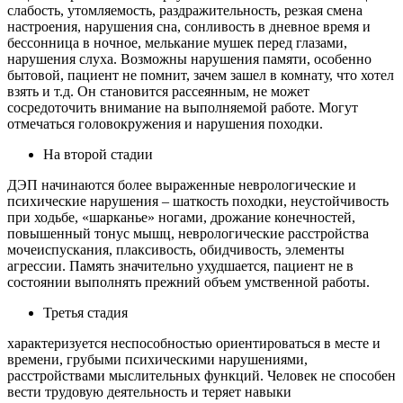
слабость, утомляемость, раздражительность, резкая смена
настроения, нарушения сна, сонливость в дневное время и
бессонница в ночное, мелькание мушек перед глазами,
нарушения слуха. Возможны нарушения памяти, особенно
бытовой, пациент не помнит, зачем зашел в комнату, что хотел
взять и т.д. Он становится рассеянным, не может
сосредоточить внимание на выполняемой работе. Могут
отмечаться головокружения и нарушения походки.
На второй стадии
ДЭП начинаются более выраженные неврологические и
психические нарушения – шаткость походки, неустойчивость
при ходьбе, «шарканье» ногами, дрожание конечностей,
повышенный тонус мышц, неврологические расстройства
мочеиспускания, плаксивость, обидчивость, элементы
агрессии. Память значительно ухудшается, пациент не в
состоянии выполнять прежний объем умственной работы.
Третья стадия
характеризуется неспособностью ориентироваться в месте и
времени, грубыми психическими нарушениями,
расстройствами мыслительных функций. Человек не способен
вести трудовую деятельность и теряет навыки