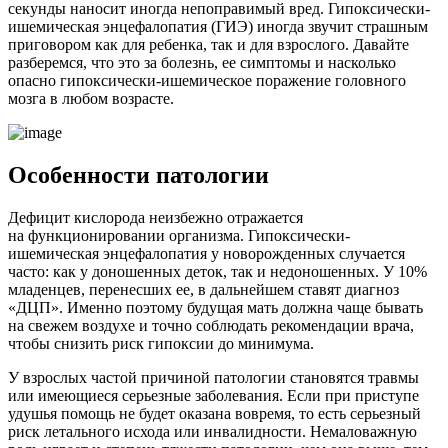
секунды наносит иногда непоправимый вред. Гипоксически-
ишемическая энцефалопатия (ГИЭ) иногда звучит страшным
приговором как для ребенка, так и для взрослого. Давайте
разберемся, что это за болезнь, ее симптомы и насколько
опасно гипоксически-ишемическое поражение головного
мозга в любом возрасте.
Особенности патологии
Дефицит кислорода неизбежно отражается
на функционировании организма. Гипоксически-
ишемическая энцефалопатия у новорожденных случается
часто: как у доношенных деток, так и недоношенных. У 10%
младенцев, перенесших ее, в дальнейшем ставят диагноз
«ДЦП». Именно поэтому будущая мать должна чаще бывать
на свежем воздухе и точно соблюдать рекомендации врача,
чтобы снизить риск гипоксии до минимума.
У взрослых частой причиной патологии становятся травмы
или имеющиеся серьезные заболевания. Если при приступе
удушья помощь не будет оказана вовремя, то есть серьезный
риск летального исхода или инвалидности. Немаловажную