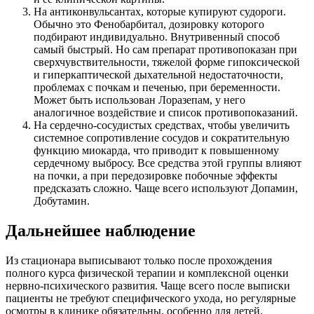
На антиконвульсантах, которые купируют судороги.
Обычно это Фенобарбитал, дозировку которого
подбирают индивидуально. Внутривенный способ
самый быстрый. Но сам препарат противопоказан при
сверхчувствительности, тяжелой форме гипоксической
и гиперкаптической дыхательной недостаточности,
проблемах с почкам и печенью, при беременности.
Может быть использован Лоразепам, у него
аналогичное воздействие и список противопоказаний.
На сердечно-сосудистых средствах, чтобы увеличить
системное сопротивление сосудов и сократительную
функцию миокарда, что приводит к повышенному
сердечному выбросу. Все средства этой группы влияют
на почки, а при передозировке побочные эффекты
предсказать сложно. Чаще всего используют Допамин,
Добутамин.
Дальнейшее наблюдение
Из стационара выписывают только после прохождения
полного курса физической терапии и комплексной оценки
нервно-психического развития. Чаще всего после выписки
пациенты не требуют специфического ухода, но регулярные
осмотры в клинике обязательны, особенно для детей.