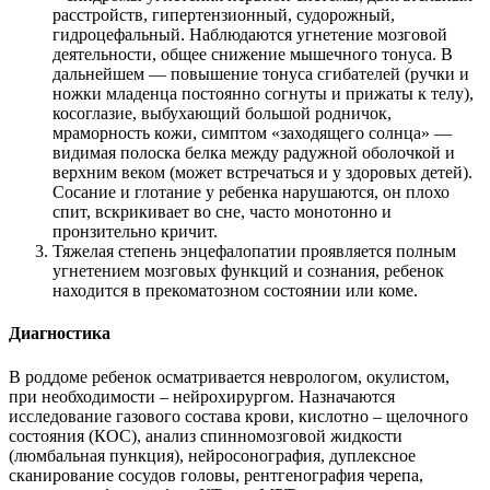
расстройств, гипертензионный, судорожный,
гидроцефальный. Наблюдаются угнетение мозговой
деятельности, общее снижение мышечного тонуса. В
дальнейшем — повышение тонуса сгибателей (ручки и
ножки младенца постоянно согнуты и прижаты к телу),
косоглазие, выбухающий большой родничок,
мраморность кожи, симптом «заходящего солнца» —
видимая полоска белка между радужной оболочкой и
верхним веком (может встречаться и у здоровых детей).
Сосание и глотание у ребенка нарушаются, он плохо
спит, вскрикивает во сне, часто монотонно и
пронзительно кричит.
Тяжелая степень энцефалопатии проявляется полным
угнетением мозговых функций и сознания, ребенок
находится в прекоматозном состоянии или коме.
Диагностика
В роддоме ребенок осматривается неврологом, окулистом,
при необходимости – нейрохирургом. Назначаются
исследование газового состава крови, кислотно – щелочного
состояния (КОС), анализ спинномозговой жидкости
(люмбальная пункция), нейросонография, дуплексное
сканирование сосудов головы, рентгенография черепа,