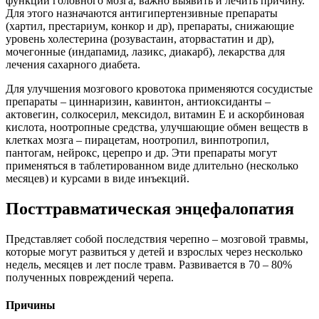
функций головного мозга, важно выявить и лечить причину.
Для этого назначаются антигипертензивные препараты
(хартил, престариум, конкор и др), препараты, снижающие
уровень холестерина (розувастаин, аторвастатин и др),
мочегонные (индапамид, лазикс, диакарб), лекарства для
лечения сахарного диабета.
Для улучшения мозгового кровотока применяются сосудистые
препараты – циннаризин, кавинтон, антиоксиданты –
актовегин, солкосерил, мексидол, витамин Е и аскорбиновая
кислота, ноотропные средства, улучшающие обмен веществ в
клетках мозга – пирацетам, ноотропил, винпотропил,
пантогам, нейрокс, церепро и др. Эти препараты могут
применяться в таблетированном виде длительно (несколько
месяцев) и курсами в виде инъекций.
Посттравматическая энцефалопатия
Представляет собой последствия черепно – мозговой травмы,
которые могут развиться у детей и взрослых через несколько
недель, месяцев и лет после травм. Развивается в 70 – 80%
полученных повреждений черепа.
Причины