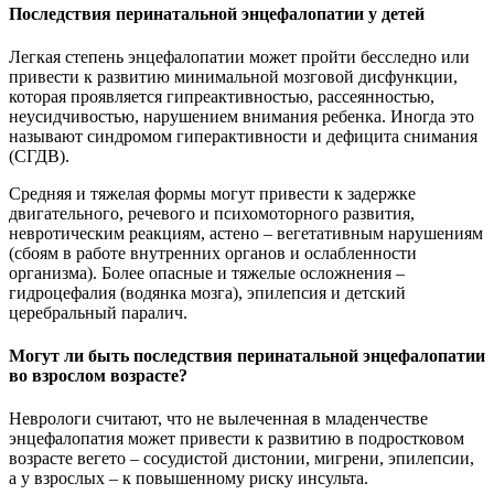
Последствия перинатальной энцефалопатии у детей
Легкая степень энцефалопатии может пройти бесследно или
привести к развитию минимальной мозговой дисфункции,
которая проявляется гипреактивностью, рассеянностью,
неусидчивостью, нарушением внимания ребенка. Иногда это
называют синдромом гиперактивности и дефицита снимания
(СГДВ).
Средняя и тяжелая формы могут привести к задержке
двигательного, речевого и психомоторного развития,
невротическим реакциям, астено – вегетативным нарушениям
(сбоям в работе внутренних органов и ослабленности
организма). Более опасные и тяжелые осложнения –
гидроцефалия (водянка мозга), эпилепсия и детский
церебральный паралич.
Могут ли быть последствия перинатальной энцефалопатии
во взрослом возрасте?
Неврологи считают, что не вылеченная в младенчестве
энцефалопатия может привести к развитию в подростковом
возрасте вегето – сосудистой дистонии, мигрени, эпилепсии,
а у взрослых – к повышенному риску инсульта.