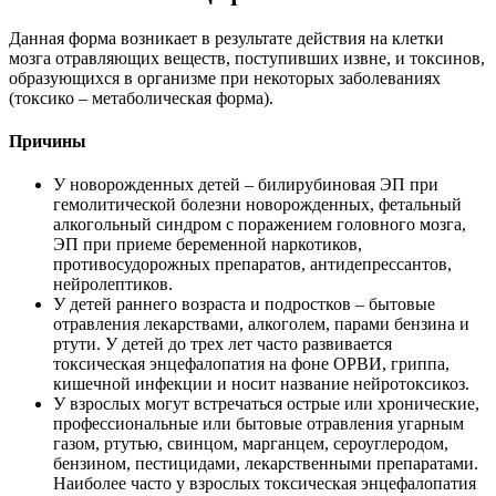
Данная форма возникает в результате действия на клетки
мозга отравляющих веществ, поступивших извне, и токсинов,
образующихся в организме при некоторых заболеваниях
(токсико – метаболическая форма).
Причины
У новорожденных детей – билирубиновая ЭП при
гемолитической болезни новорожденных, фетальный
алкогольный синдром с поражением головного мозга,
ЭП при приеме беременной наркотиков,
противосудорожных препаратов, антидепрессантов,
нейролептиков.
У детей раннего возраста и подростков – бытовые
отравления лекарствами, алкоголем, парами бензина и
ртути. У детей до трех лет часто развивается
токсическая энцефалопатия на фоне ОРВИ, гриппа,
кишечной инфекции и носит название нейротоксикоз.
У взрослых могут встречаться острые или хронические,
профессиональные или бытовые отравления угарным
газом, ртутью, свинцом, марганцем, сероуглеродом,
бензином, пестицидами, лекарственными препаратами.
Наиболее часто у взрослых токсическая энцефалопатия