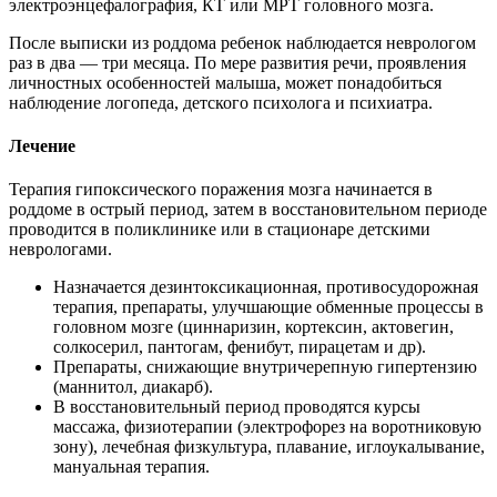
электроэнцефалография, КТ или МРТ головного мозга.
После выписки из роддома ребенок наблюдается неврологом
раз в два — три месяца. По мере развития речи, проявления
личностных особенностей малыша, может понадобиться
наблюдение логопеда, детского психолога и психиатра.
Лечение
Терапия гипоксического поражения мозга начинается в
роддоме в острый период, затем в восстановительном периоде
проводится в поликлинике или в стационаре детскими
неврологами.
Назначается дезинтоксикационная, противосудорожная
терапия, препараты, улучшающие обменные процессы в
головном мозге (циннаризин, кортексин, актовегин,
солкосерил, пантогам, фенибут, пирацетам и др).
Препараты, снижающие внутричерепную гипертензию
(маннитол, диакарб).
В восстановительный период проводятся курсы
массажа, физиотерапии (электрофорез на воротниковую
зону), лечебная физкультура, плавание, иглоукалывание,
мануальная терапия.