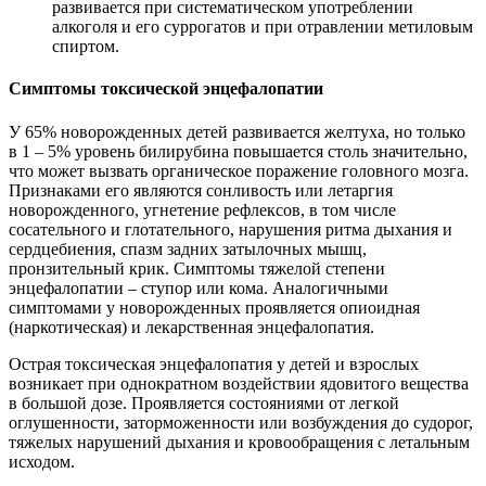
развивается при систематическом употреблении
алкоголя и его суррогатов и при отравлении метиловым
спиртом.
Симптомы токсической энцефалопатии
У 65% новорожденных детей развивается желтуха, но только
в 1 – 5% уровень билирубина повышается столь значительно,
что может вызвать органическое поражение головного мозга.
Признаками его являются сонливость или летаргия
новорожденного, угнетение рефлексов, в том числе
сосательного и глотательного, нарушения ритма дыхания и
сердцебиения, спазм задних затылочных мышц,
пронзительный крик. Симптомы тяжелой степени
энцефалопатии – ступор или кома. Аналогичными
симптомами у новорожденных проявляется опиоидная
(наркотическая) и лекарственная энцефалопатия.
Острая токсическая энцефалопатия у детей и взрослых
возникает при однократном воздействии ядовитого вещества
в большой дозе. Проявляется состояниями от легкой
оглушенности, заторможенности или возбуждения до судорог,
тяжелых нарушений дыхания и кровообращения с летальным
исходом.