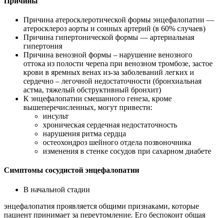
Причины
Причина атеросклеротической формы энцефалопатии —
атеросклероз аорты и сонных артерий (в 60% случаев)
Причина гипертонической формы — артериальная
гипертония
Причина венозной формы – нарушение венозного
оттока из полости черепа при венозном тромбозе, застое
крови в яремных венах из-за заболеваний легких и
сердечно – легочной недостаточности (бронхиальная
астма, тяжелый обструктивный бронхит)
К энцефалопатии смешанного генеза, кроме
вышеперечисленных, могут привести:
инсульт
хроническая сердечная недостаточность
нарушения ритма сердца
остеохондроз шейного отдела позвоночника
изменения в стенке сосудов при сахарном диабете
Симптомы сосудистой энцефалопатии
В начальной стадии
энцефалопатия проявляется общими признаками, которые
пациент принимает за переутомление. Его беспокоит общая