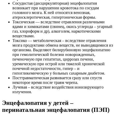
Сосудистая (дисциркуляторная) энцефалопатия
возникает при нарушении кровотока по сосудам
головного мозга. К ней относятся венозная,
атеросклеротическая, гипертоническая формы.
Токсическая — вследствие отравления различными
ядами и химикатами (свинец, окись углерода – угарный
газ, хлороформ и др), алкоголем, наркотическими
веществами.
Токсико — метаболическая – вследствие отравления
мозга продуктами обмена веществ, не выводящимися из
организма. Выделяют билирубиновую энцефалопатию
при гемолитической болезни новорожденных,
печеночную при гепатитах, циррозах печени,
уремическую при острой или тяжелой хронической
почечной недостаточности, гипер – и
гипогликемическую у больных сахарным диабетом.
Посттравматическая развивается сразу или спустя
некоторое время после травм черепа.
Лучевая – вследствие воздействия ионизирующего
излучения.
Энцефалопатия у детей –
перинатальная энцефалопатия (ПЭП)