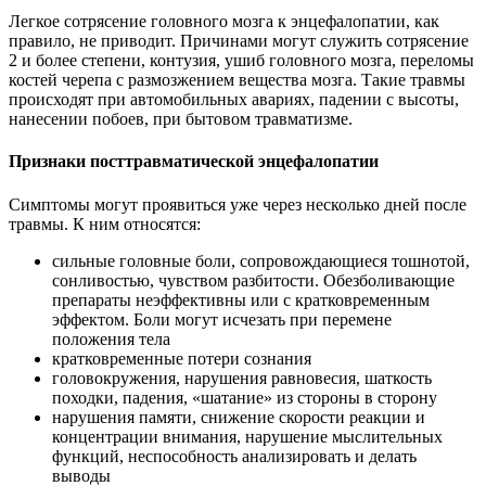
Легкое сотрясение головного мозга к энцефалопатии, как
правило, не приводит. Причинами могут служить сотрясение
2 и более степени, контузия, ушиб головного мозга, переломы
костей черепа с размозжением вещества мозга. Такие травмы
происходят при автомобильных авариях, падении с высоты,
нанесении побоев, при бытовом травматизме.
Признаки посттравматической энцефалопатии
Симптомы могут проявиться уже через несколько дней после
травмы. К ним относятся:
сильные головные боли, сопровождающиеся тошнотой,
сонливостью, чувством разбитости. Обезболивающие
препараты неэффективны или с кратковременным
эффектом. Боли могут исчезать при перемене
положения тела
кратковременные потери сознания
головокружения, нарушения равновесия, шаткость
походки, падения, «шатание» из стороны в сторону
нарушения памяти, снижение скорости реакции и
концентрации внимания, нарушение мыслительных
функций, неспособность анализировать и делать
выводы