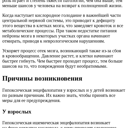
роль играет и степень тяжести патологии, чем она выше, тем
меньше шансов у человека на возврат к полноценной жизни.
Когда наступает кислородное голодание в важнейшей части
центральной нервной системы, это приводит к дефициту
этого вещества в клетках мозга, что замедляет кровоток и все
метаболические процессы. При таком недостатке питания
нейроны мозга в некоторых участках органа начинают
отмирать, приводя к неврологическим нарушениям.
Ускоряет процесс отек мозга, возникающий также из-за сбоя
в кровообращении. Давление растет, и клетки начинают
быстрее гибнуть. Чем быстрее проходит процесс, тем больше
шансов на то, что повреждения будут необратимыми.
Причины возникновения
Гипоксическая энцефалопатия у взрослых и у детей возникает
по разным причинам. Их важно знать, чтобы принять все
меры для ее предупреждения.
У взрослых
Гипоксическая ишемическая энцефалопатия возникает
на фоне нехватки кислорода, к чему приводят следующие