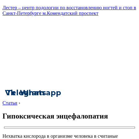
Лестер – центр подологии по восстановлению ногтей и стоп в
Санкт-Петербурге м.Комендатский проспект
Vk
Telegram
Whatsapp
Статьи
›
Гипоксическая энцефалопатия
Нехватка кислорода в организме человека в считаные