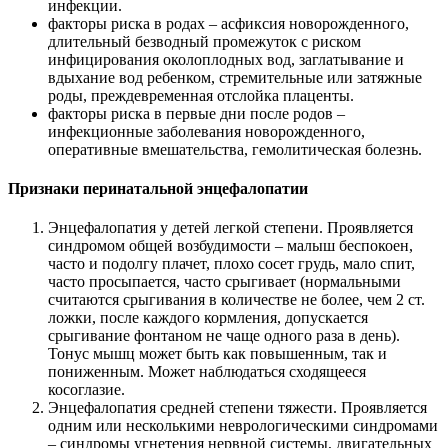
инфекции.
факторы риска в родах – асфиксия новорожденного,
длительный безводный промежуток с риском
инфицирования околоплодных вод, заглатывание и
вдыхание вод ребенком, стремительные или затяжные
роды, преждевременная отслойка плаценты.
факторы риска в первые дни после родов –
инфекционные заболевания новорожденного,
оперативные вмешательства, гемолитическая болезнь.
Признаки перинатальной энцефалопатии
Энцефалопатия у детей легкой степени. Проявляется
синдромом общей возбудимости – малыш беспокоен,
часто и подолгу плачет, плохо сосет грудь, мало спит,
часто просыпается, часто срыгивает (нормальными
считаются срыгивания в количестве не более, чем 2 ст.
ложки, после каждого кормления, допускается
срыгивание фонтаном не чаще одного раза в день).
Тонус мышц может быть как повышенным, так и
пониженным. Может наблюдаться сходящееся
косоглазие.
Энцефалопатия средней степени тяжести. Проявляется
одним или несколькими неврологическими синдромами
– синдромы угнетения нервной системы, двигательных