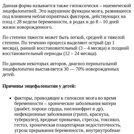
Данная форма называется также гипоксически – ишемической
энцефалопатией. Это нарушение функции мозга, развившееся
под влиянием неблагоприятных факторов, действующих на
плод с 28 недели беременности, в родах и до 8 – 10 дней
жизни новорожденного.
По степени тяжести может быть легкой, средней и тяжелой
степени. По течению процесса выделяют острый (до 1
месяца), ранний восстановительный (3 – 4 месяца) и поздний
восстановительный периоды (12 – 24 месяца).
По данным некоторых авторов, диагноз перинатальной
энцефалопатии выставляется 30 — 70% новорожденных
детей.
Причины энцефалопатии у детей:
факторы, приводящие к гипоксии мозга во время
беременности – хронические заболевания матери
(диабет, пороки сердца, пиелонефрит и др),
инфекционные заболевания (грипп, краснуха,
туберкулез), вредные привычки, стрессы, токсикоз,
гестоз, хроническая плацентарная недостаточность,
угроза прерывания беременности, внутриутробные