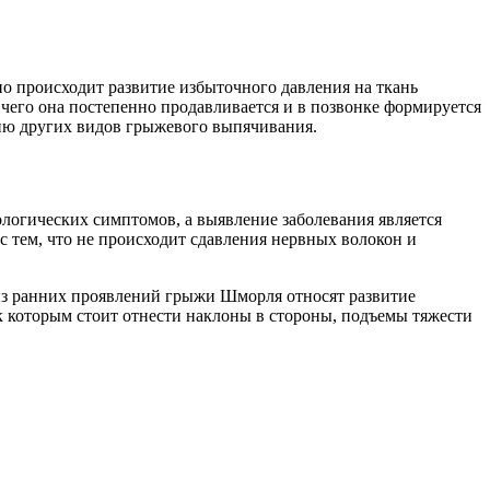
о происходит развитие избыточного давления на ткань
 чего она постепенно продавливается и в позвонке формируется
ию других видов грыжевого выпячивания.
ологических симптомов, а выявление заболевания является
с тем, что не происходит сдавления нервных волокон и
 из ранних проявлений грыжи Шморля относят развитие
 которым стоит отнести наклоны в стороны, подъемы тяжести