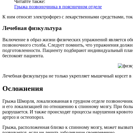
Читайте также:
Грыжа позвоночника в поясничном отделе
К ним относят электрофорез с лекарственными средствами, то
Лечебная физкультура
Включение в образ жизни физических упражнений является об
позвоночного столба. Следует помнить, что упражнения должн
подготовленности. Пациенту подбирают индивидуальный план з
беспокоят пациента.
Лечебная физкультура не только укрепляет мышечный корсет в
Осложнения
Грыжа Шморля, локализованная в грудном отделе позвоночника
и его локализацией по отношению к спинному мозгу. При боль
разрушается. И также происходят процессы нарушения кровоток
артроз и остеопороз.
Грыжа, расположенная близко к спинному мозгу, может вызват
развивается, если не лечить заболевание своевременно.