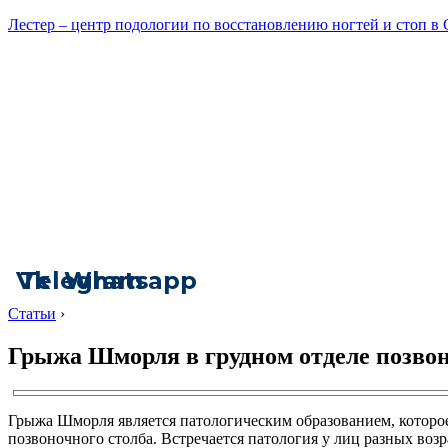
Лестер – центр подологии по восстановлению ногтей и стоп в
Vk
Telegram
Whatsapp
Статьи
›
Грыжа Шморля в грудном отделе позво
Грыжа Шморля является патологическим образованием, которое
позвоночного столба. Встречается патология у лиц разных во