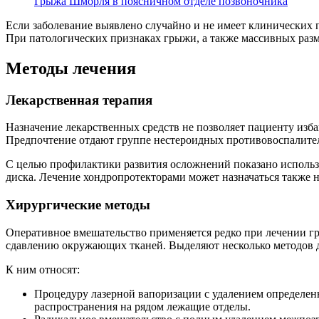
Грыжа Шморля в поясничном отделе позвоночника
Если заболевание выявлено случайно и не имеет клинических 
При патологических признаках грыжи, а также массивных разм
Методы лечения
Лекарственная терапия
Назначение лекарственных средств не позволяет пациенту изба
Предпочтение отдают группе нестероидных противовоспалите
С целью профилактики развития осложнений показано исполь
диска. Лечение хондропротекторами может назначаться также н
Хирургические методы
Оперативное вмешательство применяется редко при лечении г
сдавлению окружающих тканей. Выделяют несколько методов д
К ним относят:
Процедуру лазерной вапоризации с удалением определенн
распространения на рядом лежащие отделы.