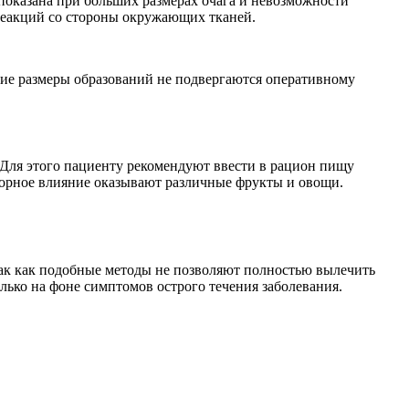
показана при больших размерах очага и невозможности
реакций со стороны окружающих тканей.
е размеры образований не подвергаются оперативному
 Для этого пациенту рекомендуют ввести в рацион пищу
ворное влияние оказывают различные фрукты и овощи.
так как подобные методы не позволяют полностью вылечить
ько на фоне симптомов острого течения заболевания.