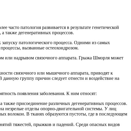
е часто патология развивается в результате генетической
 а также дегенеративных процессов.
 запуску патологического процесса. Одними из самых
 процессы, вызванные остеохондрозом.
мом или надрывом связочного аппарата. Грыжа Шморля может
ности связочного или мышечного аппарата, приводят к
В данную группу причин следует отнести и воздействие на
ность появления заболевания. К ним относят:
 а также присоединение различных дегенеративных процессов.
 на незрелые отделы опорно-двигательной системы. У лиц
ных волокон. В тканях образуются пустоты, где в последующем
днятий тяжестей, прыжков и падений. Среди опасных видов