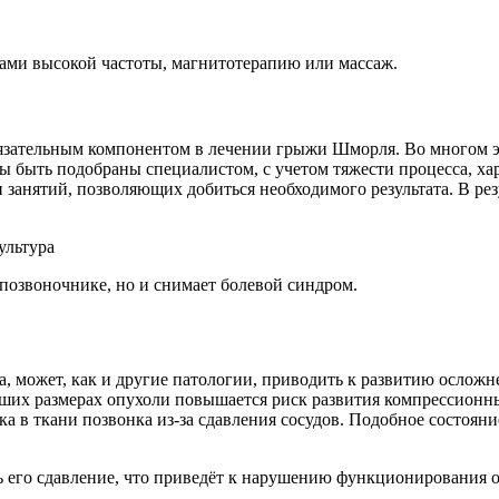
ками высокой частоты, магнитотерапию или массаж.
язательным компонентом в лечении грыжи Шморля. Во многом э
ы быть подобраны специалистом, с учетом тяжести процесса, ха
анятий, позволяющих добиться необходимого результата. В рез
 позвоночнике, но и снимает болевой синдром.
, может, как и другие патологии, приводить к развитию осложн
ших размерах опухоли повышается риск развития компрессионны
а в ткани позвонка из-за сдавления сосудов. Подобное состоян
ь его сдавление, что приведёт к нарушению функционирования 