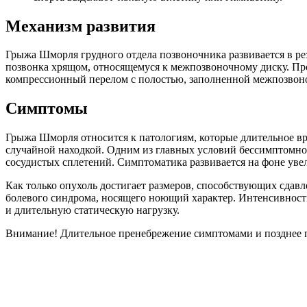
Механизм развития
Грыжа Шморля грудного отдела позвоночника развивается в ре
позвонка хрящом, относящемуся к межпозвоночному диску. Прои
компрессионный перелом с полостью, заполненной межпозвон
Симптомы
Грыжа Шморля относится к патологиям, которые длительное вр
случайной находкой. Одним из главных условий бессимптомного
сосудистых сплетений. Симптоматика развивается на фоне ув
Как только опухоль достигает размеров, способствующих сдав
болевого синдрома, носящего ноющий характер. Интенсивность
и длительную статическую нагрузку.
Внимание! Длительное пренебрежение симптомами и позднее 