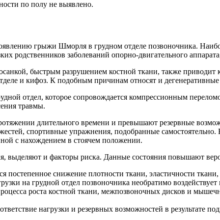
ности по полу не выявлено.
оявлению грыжи Шморля в грудном отделе позвоночника. Наиболе
ких родственников заболеваний опорно-двигательного аппарата,
санкой, быстрым разрушением костной ткани, также приводит к
тделе и кифоз. К подобным причинам относят и дегенеративные
грудной отдел, которое сопровождается компрессионным перело
сения травмы.
протяжении длительного времени и превышают резервные возмож
яжестей, спортивные упражнения, подобранные самостоятельно. 
нной с нахождением в стоячем положении.
выделяют и факторы риска. Данные состояния повышают вероят
ся постепенное снижение плотности ткани, эластичности ткани,
грузки на грудной отдел позвоночника необратимо воздействует
ь процесса роста костной ткани, межпозвоночных дисков и мышеч
тветствие нагрузки и резервных возможностей в результате по