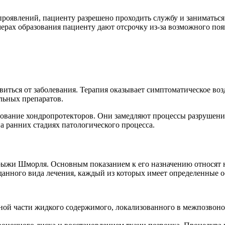
проявлений, пациенту разрешено проходить службу и заниматься
ерах образования пациенту дают отсрочку из-за возможного поя
виться от заболевания. Терапия оказывает симптоматическое во
льных препаратов.
зование хондропротекторов. Они замедляют процессы разрушен
а ранних стадиях патологического процесса.
рыжи Шморля. Основным показанием к его назначению относят н
анного вида лечения, каждый из которых имеет определенные о
ой части жидкого содержимого, локализованного в межпозвоноч