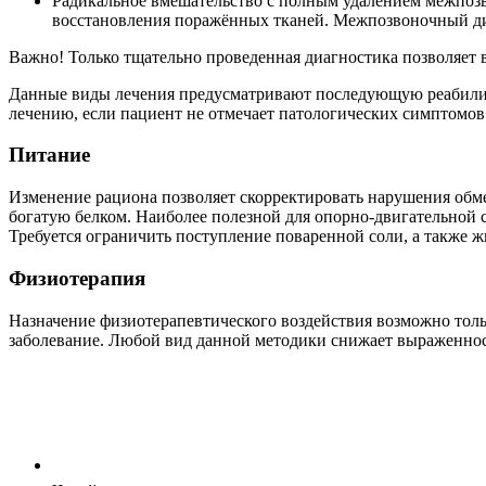
Радикальное вмешательство с полным удалением межпозв
восстановления поражённых тканей. Межпозвоночный дис
Важно! Только тщательно проведенная диагностика позволяет 
Данные виды лечения предусматривают последующую реабилит
лечению, если пациент не отмечает патологических симптомов
Питание
Изменение рациона позволяет скорректировать нарушения обме
богатую белком. Наиболее полезной для опорно-двигательной 
Требуется ограничить поступление поваренной соли, а также ж
Физиотерапия
Назначение физиотерапевтического воздействия возможно тол
заболевание. Любой вид данной методики снижает выраженност