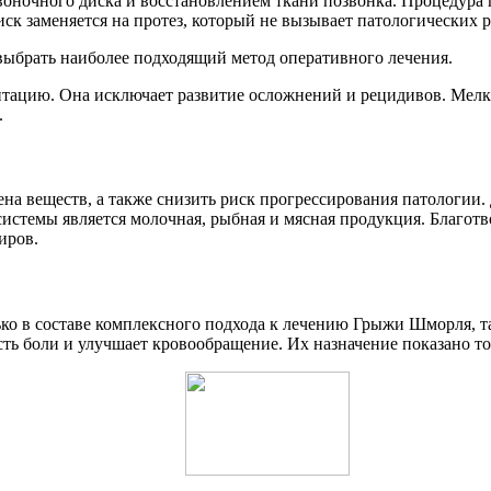
оночного диска и восстановлением ткани позвонка. Процедура 
к заменяется на протез, который не вызывает патологических 
выбрать наиболее подходящий метод оперативного лечения.
ацию. Она исключает развитие осложнений и рецидивов. Мелки
.
на веществ, а также снизить риск прогрессирования патологии.
системы является молочная, рыбная и мясная продукция. Благот
иров.
ько в составе комплексного подхода к лечению Грыжи Шморля, 
ь боли и улучшает кровообращение. Их назначение показано тол