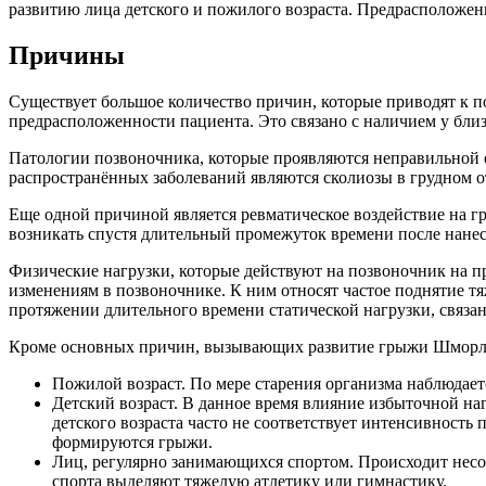
развитию лица детского и пожилого возраста. Предрасположен
Причины
Существует большое количество причин, которые приводят к п
предрасположенности пациента. Это связано с наличием у близ
Патологии позвоночника, которые проявляются неправильной о
распространённых заболеваний являются сколиозы в грудном о
Еще одной причиной является ревматическое воздействие на 
возникать спустя длительный промежуток времени после нане
Физические нагрузки, которые действуют на позвоночник на 
изменениям в позвоночнике. К ним относят частое поднятие т
протяжении длительного времени статической нагрузки, связа
Кроме основных причин, вызывающих развитие грыжи Шморля, 
Пожилой возраст. По мере старения организма наблюдает
Детский возраст. В данное время влияние избыточной на
детского возраста часто не соответствует интенсивност
формируются грыжи.
Лиц, регулярно занимающихся спортом. Происходит несоо
спорта выделяют тяжелую атлетику или гимнастику.