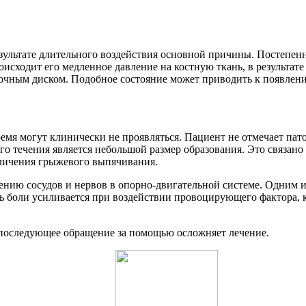
зультате длительного воздействия основной причины. Постепенн
сходит его медленное давление на костную ткань, в результате
очным диском. Подобное состояние может приводить к появлен
емя могут клинически не проявляться. Пациент не отмечает пат
 течения является небольшой размер образования. Это связано 
еличения грыжевого выпячивания.
лению сосудов и нервов в опорно-двигательной системе. Одним
 боли усиливается при воздействии провоцирующего фактора, к
последующее обращение за помощью осложняет лечение.