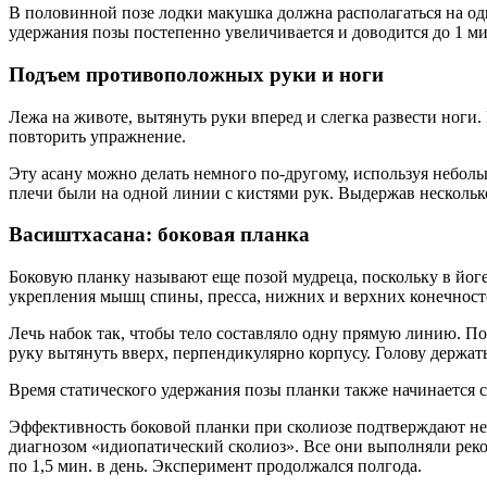
В половинной позе лодки макушка должна располагаться на одно
удержания позы постепенно увеличивается и доводится до 1 ми
Подъем противоположных руки и ноги
Лежа на животе, вытянуть руки вперед и слегка развести ноги
повторить упражнение.
Эту асану можно делать немного по-другому, используя неболь
плечи были на одной линии с кистями рук. Выдержав несколько
Васиштхасана: боковая планка
Боковую планку называют еще позой мудреца, поскольку в йоге
укрепления мышц спины, пресса, нижних и верхних конечносте
Лечь набок так, чтобы тело составляло одну прямую линию. По
руку вытянуть вверх, перпендикулярно корпусу. Голову держать
Время статического удержания позы планки также начинается с
Эффективность боковой планки при сколиозе подтверждают нед
диагнозом «идиопатический сколиоз». Все они выполняли рек
по 1,5 мин. в день. Эксперимент продолжался полгода.