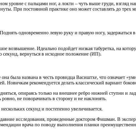
м уровне с пальцами ног, а локти – чуть выше груди, взгляд на
нуты. При постоянной практике оно может составлять до трех м
. Поднять одновременно левую руку и правую ногу, задержаться 
шое возвышение. Идеально подойдет низкая табуретка, на котор
 секунд, вернуться в исходное положение (ИП).
 она была названа в честь провидца Васиштхе, что означает «ум
й. Новичкам рекомендуется делать классический вариант боково
дняться, опираясь только на внешнее ребро нижней ступни и ла
 ровно, не поворачивать в сторону и не наклонять.
 нескольких секунд и постепенно увеличивается.
авние исследования, проведенные доктором Фишман. В экспериме
омендации врача по поводу выполнения планки преимущественно