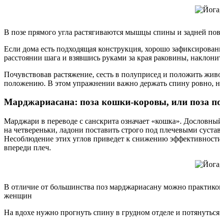
В позе прямого угла растягиваются мышцы спины и задней пов
Если дома есть подходящая конструкция, хорошо зафиксирован
расстоянии шага и взявшись руками за края раковины, наклонит
Почувствовав растяжение, сесть в полуприсед и положить живо
положению. В этом упражнении важно держать спину ровно, не
Марджариасана: поза кошки-коровы, или поза п
Марджари в переводе с санскрита означает «кошка». Дословный
на четвереньки, ладони поставить строго под плечевыми суста
Несоблюдение этих углов приведет к снижению эффективности 
впереди плеч.
В отличие от большинства поз марджариасану можно практико
женщин
На вдохе нужно прогнуть спину в грудном отделе и потянуться