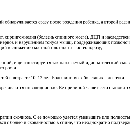
обнаруживается сразу после рождения ребенка, а второй разви
, сирингомиелия (болезнь спинного мозга), ДЦП и наследствен
 нервов и нарушением тонуса мышц, поддерживающих позвоноч
ий к снижению костной плотности – остеопорозу;
нной, и диагностируется так называемый идиопатический сколио
о роста.
етей в возрасте 10–12 лет. Большинство заболевших – девочки.
орачиваются инвалидностью. Ее причиной чаще всего становитс
терапии сколиоза. С ее помощью удается уменьшить или полност
ься с болью и скованностью в спине, что неоднократно подтве