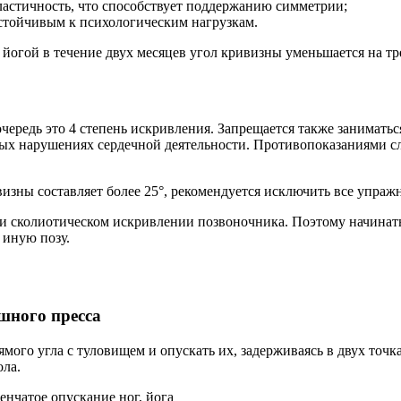
ластичность, что способствует поддержанию симметрии;
устойчивым к психологическим нагрузкам.
 йогой в течение двух месяцев угол кривизны уменьшается на тр
очередь это 4 степень искривления. Запрещается также заниматьс
ных нарушениях сердечной деятельности. Противопоказаниями с
ивизны составляет более 25°, рекомендуется исключить все упра
ри сколиотическом искривлении позвоночника. Поэтому начинать
 иную позу.
шного пресса
ямого угла с туловищем и опускать их, задерживаясь в двух точк
ола.