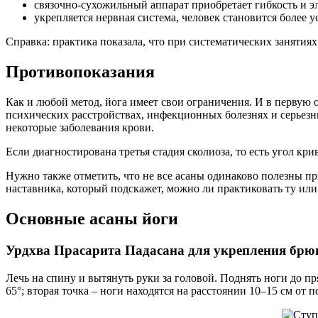
связочно-сухожильный аппарат приобретает гибкость и э
укрепляется нервная система, человек становится более 
Справка: практика показала, что при систематических занятиях
Противопоказания
Как и любой метод, йога имеет свои ограничения. И в первую 
психических расстройствах, инфекционных болезнях и серьез
некоторые заболевания крови.
Если диагностирована третья стадия сколиоза, то есть угол кр
Нужно также отметить, что не все асаны одинаково полезны п
наставника, который подскажет, можно ли практиковать ту или
Основные асаны йоги
Урдхва Прасарита Падасана для укрепления брю
Лечь на спину и вытянуть руки за головой. Поднять ноги до пр
65°; вторая точка – ноги находятся на расстоянии 10–15 см от п