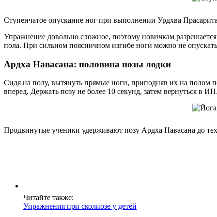
Ступенчатое опускание ног при выполнении Урдхва Прасарит
Упражнение довольно сложное, поэтому новичкам разрешается п
пола. При сильном поясничном изгибе ноги можно не опускать
Ардха Навасана: половина позы лодки
Сидя на полу, вытянуть прямые ноги, приподняв их на полом п
вперед. Держать позу не более 10 секунд, затем вернуться в ИП
Продвинутые ученики удерживают позу Ардха Навасана до тех
Читайте также:
Упражнения при сколиозе у детей