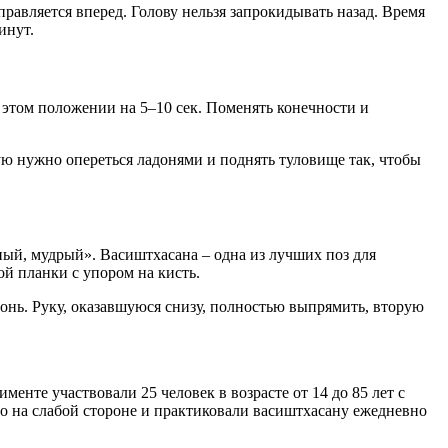
правляется вперед. Голову нельзя запрокидывать назад. Время
инут.
в этом положении на 5–10 сек. Поменять конечности и
ую нужно опереться ладонями и поднять туловище так, чтобы
ный, мудрый». Васиштхасана – одна из лучших поз для
й планки с упором на кисть.
донь. Руку, оказавшуюся снизу, полностью выпрямить, вторую
нте участвовали 25 человек в возрасте от 14 до 85 лет с
 на слабой стороне и практиковали васиштхасану ежедневно