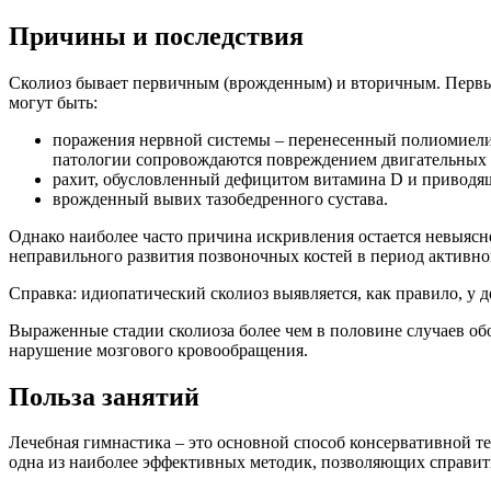
Причины и последствия
Сколиоз бывает первичным (врожденным) и вторичным. Первый 
могут быть:
поражения нервной системы – перенесенный полиомиелит
патологии сопровождаются повреждением двигательных
рахит, обусловленный дефицитом витамина D и приводящ
врожденный вывих тазобедренного сустава.
Однако наиболее часто причина искривления остается невыясне
неправильного развития позвоночных костей в период активног
Справка: идиопатический сколиоз выявляется, как правило, у д
Выраженные стадии сколиоза более чем в половине случаев об
нарушение мозгового кровообращения.
Польза занятий
Лечебная гимнастика – это основной способ консервативной 
одна из наиболее эффективных методик, позволяющих справит