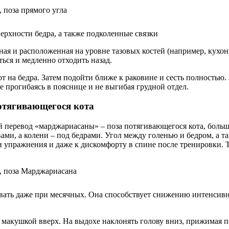
ерхности бедра, а также подколенные связки
ная и расположенная на уровне тазовых костей (например, кухо
ься и медленно отходить назад.
т на бедра. Затем подойти ближе к раковине и сесть полностью.
 прогибаясь в пояснице и не выгибая грудной отдел.
отягивающегося кота
 перевод «марджариасаны» – поза потягивающегося кота, больше
вами, а колени – под бедрами. Угол между голенью и бедром, а т
упражнения и даже к дискомфорту в спине после тренировки. То
вать даже при месячных. Она способствует снижению интенсивн
 макушкой вверх. На выдохе наклонять голову вниз, прижимая п