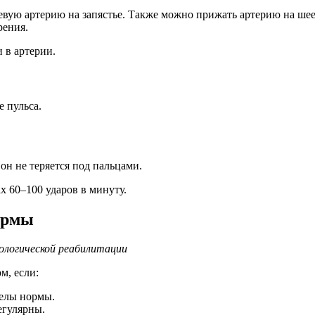
вую артерию на запястье. Также можно прижать артерию на шее
рения.
 в артерии.
 пульса.
он не теряется под пальцами.
х 60–100 ударов в минуту.
нормы
иологической реабилитации
м, если:
делы нормы.
егулярны.