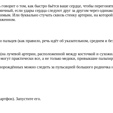
 говорит о том, как быстро бьётся ваше сердце, чтобы перегоня
мичный, если удары сердца следуют друг за другом через одина
имым. Или буквально стучать сквозь стенку артерии, на которо
иженном.
альцев (как правило, речь идёт об указательном, среднем и бе
е (на лучевой артерии, расположенной между косточкой и сухожи
 могут практически все, а не только медики, привыкшие пальпир
новорождённых можно следить за пульсацией большого родничка 
ртфон). Запустите его.