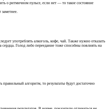
ить о ритмичном пульсе, если нет — то такое состояние
т заметнее.
дует употреблять алкоголь, кофе, чай. Также нужно отказать
ма сердца. Голод либо переедание тоже способны повлиять на
ь правильный алгоритм, то результаты будут достаточно
сравнения результатов. В норме, показатели отличаться не