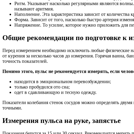
Ритм. Указывает насколько регулярными являются волны. 
называют аритмия.
Наполнение. Эта характеристика зависит от количества кр
Форма. Зависит от того, насколько быстро артерия измен
Напряжение. То усилие, которое нужно приложить для пе
Общие рекомендации по подготовке к и
Перед измерением необходимо исключить любые физические нагр
от курения за несколько часов до измерения. Горячая ванна, б
точность показателей.
Помимо этого, пульс не рекомендуется измерять, если челов
находится в эмоциональном перевозбуждении;
только пробудился ото сна;
одет в сдавливающую и тесную одежду.
Показатели колебания стенок сосудов можно определять двумя 
точными.
Измерения пульса на руке, запястье
Показания берутся за 15 или 30 секунд. Рекомендуется мерить п