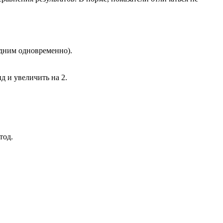
едним одновременно).
д и увеличить на 2.
тод.