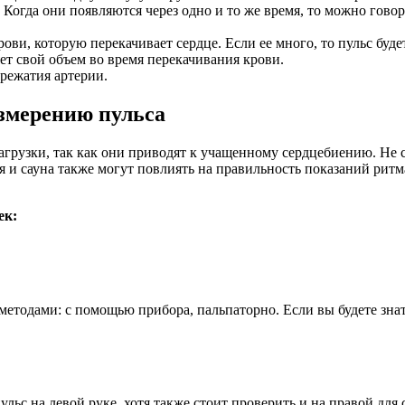
Когда они появляются через одно и то же время, то можно говор
ови, которую перекачивает сердце. Если ее много, то пульс буде
яет свой объем во время перекачивания крови.
режатия артерии.
змерению пульса
узки, так как они приводят к учащенному сердцебиению. Не сле
аня и сауна также могут повлиять на правильность показаний рит
ек:
методами: с помощью прибора, пальпаторно. Если вы будете знат
ульс на левой руке, хотя также стоит проверить и на правой для 