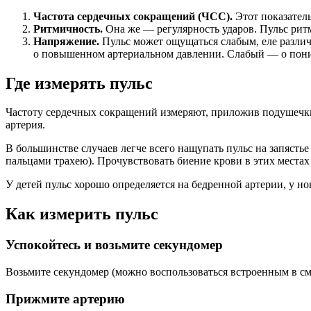
Частота сердечных сокращений (ЧСС).
Этот показатель
Ритмичность.
Она же — регулярность ударов. Пульс рит
Напряжение.
Пульс может ощущаться слабым, еле различ
о повышенном артериальном давлении. Слабый — о пон
Где измерять пульс
Частоту сердечных сокращений измеряют, приложив подушечки п
артерия.
В большинстве случаев легче всего нащупать пульс на запясть
пальцами трахею). Прочувствовать биение крови в этих местах
У детей пульс хорошо определяется на бедренной артерии, у 
Как измерить пульс
Успокойтесь и возьмите секундомер
Возьмите секундомер (можно воспользоваться встроенным в сма
Прижмите артерию