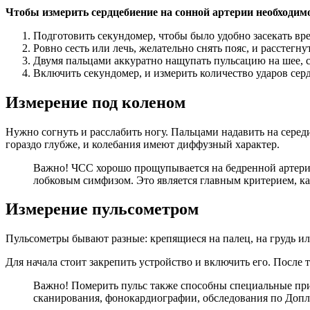
Чтобы измерить сердцебиение на сонной артерии необходим
Подготовить секундомер, чтобы было удобно засекать вре
Ровно сесть или лечь, желательно снять пояс, и расстегнут
Двумя пальцами аккуратно нащупать пульсацию на шее, с
Включить секундомер, и измерить количество ударов серд
Измерение под коленом
Нужно согнуть и расслабить ногу. Пальцами надавить на середи
гораздо глубже, и колебания имеют диффузный характер.
Важно! ЧСС хорошо прощупывается на бедренной артерии
лобковым симфизом. Это является главным критерием, к
Измерение пульсометром
Пульсометры бывают разные: крепящиеся на палец, на грудь ил
Для начала стоит закрепить устройство и включить его. После т
Важно! Померить пульс также способны специальные при
сканирования, фонокардиографии, обследования по Допл