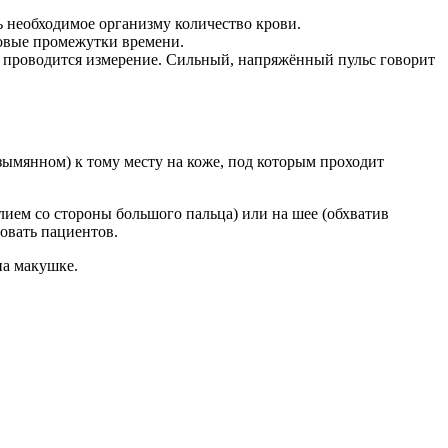
ть необходимое организму количество крови.
ковые промежутки времени.
й проводится измерение. Сильный, напряжённый пульс говорит
зымянном) к тому месту на коже, под которым проходит
лием со стороны большого пальца) или на шее (обхватив
овать пациентов.
на макушке.