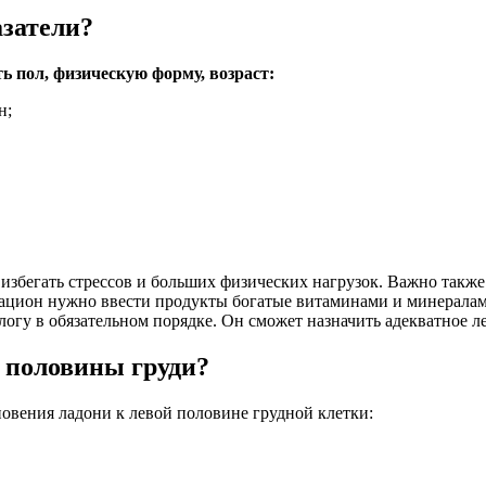
затели?
 пол, физическую форму, возраст:
н;
збегать стрессов и больших физических нагрузок. Важно также 
рацион нужно ввести продукты богатые витаминами и минералами
огу в обязательном порядке. Он сможет назначить адекватное л
й половины груди?
овения ладони к левой половине грудной клетки: