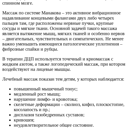
спинном мозге.
Массаж по системе Манакова – это активное вибрационное
надавливание концевыми фалангами двух либо четырех
пальцев там, где расположены нервные пучки, крупные
сосуды и мягкие ткани. Основной задачей такого массажа
является вытяжение мышц, мягких тканей и особенно нервов
– двигательных, чувствительных и симпатических. Не менее
важно уменьшить имеющиеся патологические уплотнения –
фиброзные спайки и рубцы.
В терапии ДЦП используется точечный и криомассаж с
жидким азотом, а также логопедический массаж, при котором
воздействуют на лицевые мышцы.
Лечебный массаж показан тем детям, у которых наблюдается:
повышенный мышечный тонус;
медленный рост мышц;
нарушение лимфо- и кровотока;
скелетные деформации – сколиоз, кифоз, плоскостопие,
косолапость и пр.;
дисплазия тазобедренных суставов;
кривошея;
неудовлетворительное общее состояние.