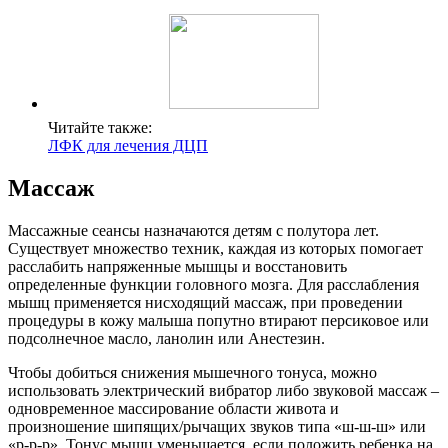
Читайте также:
ЛФК для лечения ДЦП
Массаж
Массажные сеансы назначаются детям с полутора лет.
Существует множество техник, каждая из которых помогает
расслабить напряженные мышцы и восстановить
определенные функции головного мозга. Для расслабления
мышц применяется нисходящий массаж, при проведении
процедуры в кожу малыша попутно втирают персиковое или
подсолнечное масло, ланолин или Анестезин.
Чтобы добиться снижения мышечного тонуса, можно
использовать электрический вибратор либо звуковой массаж –
одновременное массирование области живота и
произношение шипящих/рычащих звуков типа «ш-ш-ш» или
«р-р-р». Тонус мышц уменьшается, если положить ребенка на