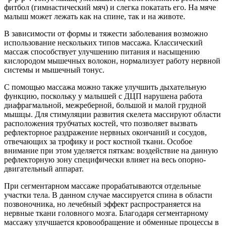
фитбол (гимнастический мяч) и слегка покатать его. На мяче
малыш может лежать как на спине, так и на животе.
В зависимости от формы и тяжести заболевания возможно
использование нескольких типов массажа. Классический
массаж способствует улучшению питания и насыщению
кислородом мышечных волокон, нормализует работу нервной
системы и мышечный тонус.
С помощью массажа можно также улучшить дыхательную
функцию, поскольку у малышей с ДЦП нарушена работа
диафрагмальной, межреберной, большой и малой грудной
мышцы. Для стимуляции развития скелета массируют области
расположения трубчатых костей, что позволяет вызвать
рефлекторное раздражение нервных окончаний и сосудов,
отвечающих за трофику и рост костной ткани. Особое
внимание при этом уделяется пяткам: воздействие на данную
рефлекторную зону специфически влияет на весь опорно-
двигательный аппарат.
При сегментарном массаже прорабатываются отдельные
участки тела. В данном случае массируется спина в области
позвоночника, но лечебный эффект распространяется на
нервные ткани головного мозга. Благодаря сегментарному
массажу улучшается кровообращение и обменные процессы в