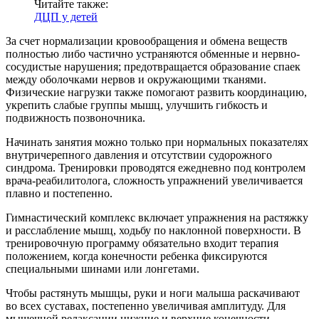
Читайте также:
ДЦП у детей
За счет нормализации кровообращения и обмена веществ
полностью либо частично устраняются обменные и нервно-
сосудистые нарушения; предотвращается образование спаек
между оболочками нервов и окружающими тканями.
Физические нагрузки также помогают развить координацию,
укрепить слабые группы мышц, улучшить гибкость и
подвижность позвоночника.
Начинать занятия можно только при нормальных показателях
внутричерепного давления и отсутствии судорожного
синдрома. Тренировки проводятся ежедневно под контролем
врача-реабилитолога, сложность упражнений увеличивается
плавно и постепенно.
Гимнастический комплекс включает упражнения на растяжку
и расслабление мышц, ходьбу по наклонной поверхности. В
тренировочную программу обязательно входит терапия
положением, когда конечности ребенка фиксируются
специальными шинами или лонгетами.
Чтобы растянуть мышцы, руки и ноги малыша раскачивают
во всех суставах, постепенно увеличивая амплитуду. Для
мышечной релаксации нижние и верхние конечности