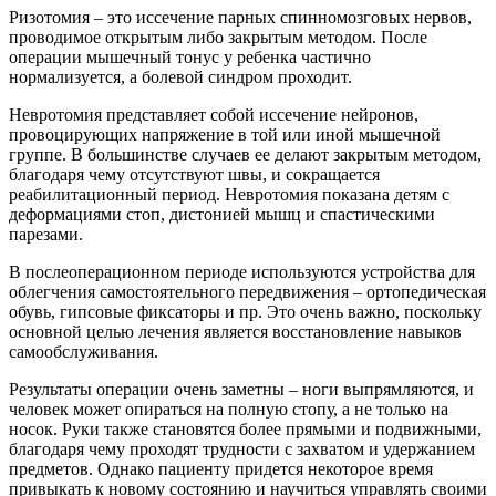
Ризотомия – это иссечение парных спинномозговых нервов,
проводимое открытым либо закрытым методом. После
операции мышечный тонус у ребенка частично
нормализуется, а болевой синдром проходит.
Невротомия представляет собой иссечение нейронов,
провоцирующих напряжение в той или иной мышечной
группе. В большинстве случаев ее делают закрытым методом,
благодаря чему отсутствуют швы, и сокращается
реабилитационный период. Невротомия показана детям с
деформациями стоп, дистонией мышц и спастическими
парезами.
В послеоперационном периоде используются устройства для
облегчения самостоятельного передвижения – ортопедическая
обувь, гипсовые фиксаторы и пр. Это очень важно, поскольку
основной целью лечения является восстановление навыков
самообслуживания.
Результаты операции очень заметны – ноги выпрямляются, и
человек может опираться на полную стопу, а не только на
носок. Руки также становятся более прямыми и подвижными,
благодаря чему проходят трудности с захватом и удержанием
предметов. Однако пациенту придется некоторое время
привыкать к новому состоянию и научиться управлять своими