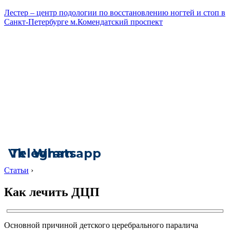
Лестер – центр подологии по восстановлению ногтей и стоп в
Санкт-Петербурге м.Комендатский проспект
Vk
Telegram
Whatsapp
Статьи
›
Как лечить ДЦП
Основной причиной детского церебрального паралича