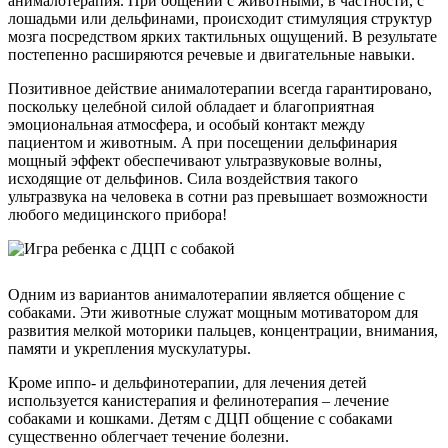
анималотерапия. При общении с животными, в частности, с
лошадьми или дельфинами, происходит стимуляция структур
мозга посредством ярких тактильных ощущений. В результате
постепенно расширяются речевые и двигательные навыки.
Позитивное действие анималотерапии всегда гарантировано,
поскольку целебной силой обладает и благоприятная
эмоциональная атмосфера, и особый контакт между
пациентом и животным. А при посещении дельфинария
мощный эффект обеспечивают ультразвуковые волны,
исходящие от дельфинов. Сила воздействия такого
ультразвука на человека в сотни раз превышает возможности
любого медицинского прибора!
Одним из вариантов анималотерапии является общение с
собаками. Эти животные служат мощным мотиватором для
развития мелкой моторики пальцев, концентрации, внимания,
памяти и укрепления мускулатуры.
Кроме иппо- и дельфинотерапии, для лечения детей
используется канистерапия и фелинотерапия – лечение
собаками и кошками. Детям с ДЦП общение с собаками
существенно облегчает течение болезни.