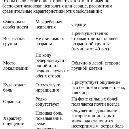
Чтобы было легче ориентироваться в том, что именно
беспокоит человека: невралгия или сердце, рассмотрим
сравнительные характеристики этих заболеваний:
Факторы и
Межреберная
Сердце
особенности
невралгия
Преимущественно
Возрастная
Независимо от
страдают лица старшей
группа
возраста
возрастной группы
(начиная от 40 лет)
По ходу
реберной дуги с
Место
Обычно в левой стороне
одной или в
локализации
грудной клетки
редких случаях с
обеих сторон
Присутствует ощущение,
Куда отдает
Отсутствует
что беспокоит левое плечо,
боль
иррадиация
ключица
Редко
На фоне сильных болей
Одышка
сопутствует
появляется почти всегда
Ощущение сдавливания,
Ноющая боль,
которое при инфаркте
Характер
покалывание,
миокарда становится
ощущений
реже —
нестерпимым, острая боль
прострелы