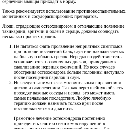
сердечной мышцы приходят в норму.
Также рекомендуется использование противовоспалительных,
мочегонных и сосудорасширяющих препаратов.
Люди, страдающие остеохондрозом и отмечающие появление
тахикардии, аритмии и болей в сердце, должны соблюдать
несколько простых правил:
Не пытаться снять проявление неприятных симптомов
при помощи посещений бань, саун или накладываемых
на больную область грелок. Нередко воздействие тепла
усиливает отек позвоночных дисков, приводящих к
сдавливанию нервных окончаний. Из всех случаев
обострения остеохондроза больше половины наступало
после посещения парилок и саун.
Не следует заниматься самостоятельным вправлением
дисков и самолечением. Так как через шейную область
проходят важные сосуды и нервы, это может иметь
самые печальные последствия. Любую лечебную
терапию должен назначать только врач после
постановки четкого диагноза.
Грамотное лечение остеохондроза постепенно
приведет и к снятию симптомов нарушений в
деятельности сердечно-сосудистой системы. Так