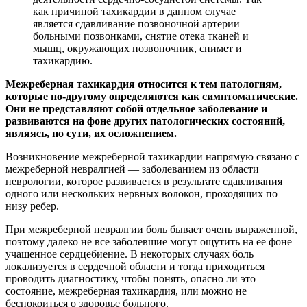
как причиной тахикардии в данном случае
является сдавливание позвоночной артерии
больными позвонками, снятие отека тканей и
мышц, окружающих позвоночник, снимет и
тахикардию.
Межреберная тахикардия относится к тем патологиям,
которые по-другому определяются как симптоматические.
Они не представляют собой отдельное заболевание и
развиваются на фоне других патологических состояний,
являясь, по сути, их осложнением.
Возникновение межреберной тахикардии напрямую связано с
межреберной невралгией — заболеванием из области
неврологии, которое развивается в результате сдавливания
одного или нескольких нервных волокон, проходящих по
низу ребер.
При межреберной невралгии боль бывает очень выраженной,
поэтому далеко не все заболевшие могут ощутить на ее фоне
учащенное сердцебиение. В некоторых случаях боль
локализуется в сердечной области и тогда приходиться
проводить диагностику, чтобы понять, опасно ли это
состояние, межреберная тахикардия, или можно не
беспокоиться о здоровье больного.