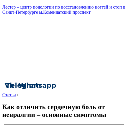
Лестер – центр подологии по восстановлению ногтей и стоп в
Санкт-Петербурге м.Комендатский проспект
Vk
Telegram
Whatsapp
Статьи
›
Как отличить сердечную боль от
невралгии – основные симптомы