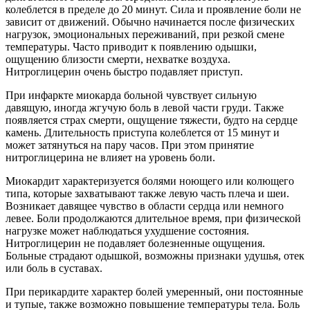
колеблется в пределе до 20 минут. Сила и проявление боли не
зависит от движений. Обычно начинается после физических
нагрузок, эмоциональных переживаний, при резкой смене
температуры. Часто приводит к появлению одышки,
ощущению близости смерти, нехватке воздуха.
Нитроглицерин очень быстро подавляет приступ.
При инфаркте миокарда больной чувствует сильную
давящую, иногда жгучую боль в левой части груди. Также
появляется страх смерти, ощущение тяжести, будто на сердце
камень. Длительность приступа колеблется от 15 минут и
может затянуться на пару часов. При этом принятие
нитроглицерина не влияет на уровень боли.
Миокардит характеризуется болями ноющего или колющего
типа, которые захватывают также левую часть плеча и шеи.
Возникает давящее чувство в области сердца или немного
левее. Боли продолжаются длительное время, при физической
нагрузке может наблюдаться ухудшение состояния.
Нитроглицерин не подавляет болезненные ощущения.
Больные страдают одышкой, возможны признаки удушья, отек
или боль в суставах.
При перикардите характер болей умеренный, они постоянные
и тупые, также возможно повышение температуры тела. Боль