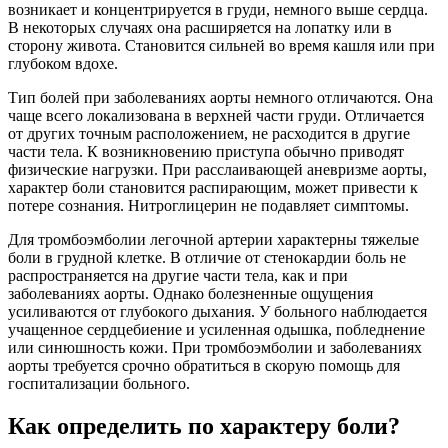
возникает и концентрируется в груди, немного выше сердца.
В некоторых случаях она расширяется на лопатку или в
сторону живота. Становится сильней во время кашля или при
глубоком вдохе.
Тип болей при заболеваниях аорты немного отличаются. Она
чаще всего локализована в верхней части груди. Отличается
от других точным расположением, не расходится в другие
части тела. К возникновению приступа обычно приводят
физические нагрузки. При расслаивающей аневризме аорты,
характер боли становится распирающим, может привести к
потере сознания. Нитроглицерин не подавляет симптомы.
Для тромбоэмболии легочной артерии характерны тяжелые
боли в грудной клетке. В отличие от стенокардии боль не
распространяется на другие части тела, как и при
заболеваниях аорты. Однако болезненные ощущения
усиливаются от глубокого дыхания. У больного наблюдается
учащенное сердцебиение и усиленная одышка, побледнение
или синюшность кожи. При тромбоэмболии и заболеваниях
аорты требуется срочно обратиться в скорую помощь для
госпитализации больного.
Как определить по характеру боли?