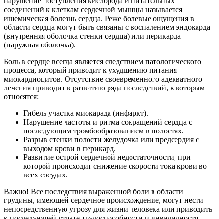
нарушение поступления кислорода и питательных
соединений к клеткам сердечной мышцы называется
ишемическая болезнь сердца. Реже болевые ощущения в
области сердца могут быть связаны с воспалением эндокарда
(внутренняя оболочка стенки сердца) или перикарда
(наружная оболочка).
Боль в сердце всегда является следствием патологического
процесса, который приводит к ухудшению питания
миокардиоцитов. Отсутствие своевременного адекватного
лечения приводит к развитию ряда последствий, к которым
относятся:
Гибель участка миокарада (инфаркт).
Нарушение частоты и ритма сокращений сердца с
последующим тромбообразованием в полостях.
Разрыв стенки полости желудочка или предсердия с
выходом крови в перикард.
Развитие острой сердечной недостаточности, при
которой происходит снижение скорости тока крови во
всех сосудах.
Важно! Все последствия выраженной боли в области
грудины, имеющей сердечное происхождение, могут нести
непосредственную угрозу для жизни человека или приводить
к последующей утрате трудоспособности и инвалидности.