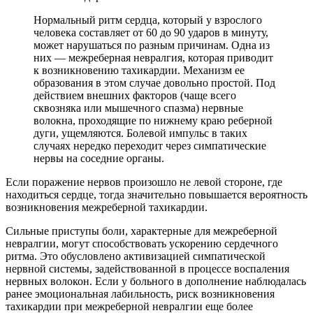
Нормальный ритм сердца, который у взрослого
человека составляет от 60 до 90 ударов в минуту,
может нарушаться по разным причинам. Одна из
них — межреберная невралгия, которая приводит
к возникновению тахикардии. Механизм ее
образования в этом случае довольно простой. Под
действием внешних факторов (чаще всего
сквозняка или мышечного спазма) нервные
волокна, проходящие по нижнему краю реберной
дуги, ущемляются. Болевой импульс в таких
случаях нередко переходит через симпатические
нервы на соседние органы.
Если поражение нервов произошло не левой стороне, где
находиться сердце, тогда значительно повышается вероятность
возникновения межреберной тахикардии.
Сильные приступы боли, характерные для межреберной
невралгии, могут способствовать ускорению сердечного
ритма. Это обусловлено активизацией симпатической
нервной системы, задействованной в процессе воспаления
нервных волокон. Если у больного в дополнение наблюдалась
ранее эмоциональная лабильность, риск возникновения
тахикардии при межреберной невралгии еще более