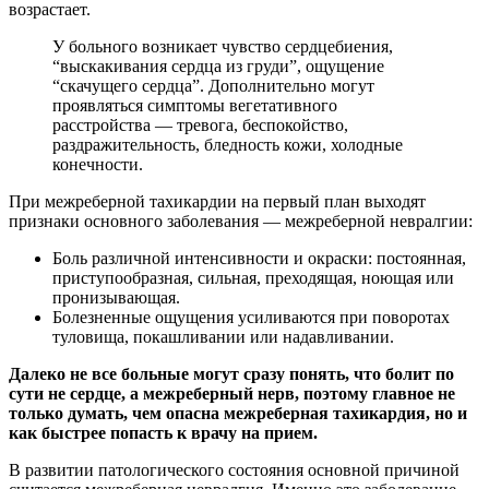
возрастает.
У больного возникает чувство сердцебиения,
“выскакивания сердца из груди”, ощущение
“скачущего сердца”. Дополнительно могут
проявляться симптомы вегетативного
расстройства — тревога, беспокойство,
раздражительность, бледность кожи, холодные
конечности.
При межреберной тахикардии на первый план выходят
признаки основного заболевания — межреберной невралгии:
Боль различной интенсивности и окраски: постоянная,
приступообразная, сильная, преходящая, ноющая или
пронизывающая.
Болезненные ощущения усиливаются при поворотах
туловища, покашливании или надавливании.
Далеко не все больные могут сразу понять, что болит по
сути не сердце, а межреберный нерв, поэтому главное не
только думать, чем опасна межреберная тахикардия, но и
как быстрее попасть к врачу на прием.
В развитии патологического состояния основной причиной