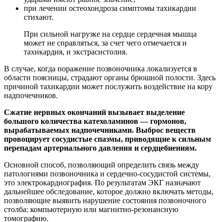
при лечении остеохондроза симптомы тахикардии
стихают.
При сильной нагрузке на сердце сердечная мышца
может не справляться, за счет чего отмечается и
тахикардия, и экстрасистолия.
В случае, когда поражение позвоночника локализуется в
области поясницы, страдают органы брюшной полости. Здесь
причиной тахикардии может послужить воздействие на кору
надпочечников.
Сжатие нервных окончаний вызывает выделение
большого количества катехоламинов — гормонов,
вырабатываемых надпочечниками. Выброс веществ
провоцирует сосудистые спазмы, приводящие к сильным
перепадам артериального давления и сердцебиениям.
Основной способ, позволяющий определить связь между
патологиями позвоночника и сердечно-сосудистой системы,
это электрокардиография. По результатам ЭКГ назначают
дальнейшее обследование, которое должно включать методы,
позволяющие выявить нарушение состояния позвоночного
столба: компьютерную или магнитно-резонансную
томографию.