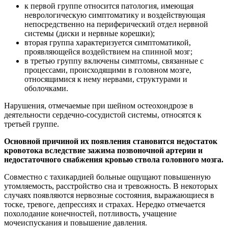
к первой группе относится патология, имеющая
неврологическую симптоматику и воздействующая
непосредственно на периферический отдел нервной
системы (диски и нервные корешки);
вторая группа характеризуется симптоматикой,
проявляющейся воздействием на спинной мозг;
в третью группу включены симптомы, связанные с
процессами, происходящими в головном мозге,
относящимися к нему нервами, структурами и
оболочками.
Нарушения, отмечаемые при шейном остеохондрозе в
деятельности сердечно-сосудистой системы, относятся к
третьей группе.
Основной причиной их появления становится недостаток
кровотока вследствие зажима позвоночной артерии и
недостаточного снабжения кровью ствола головного мозга.
Совместно с тахикардией больные ощущают повышенную
утомляемость, расстройство сна и тревожность. В некоторых
случаях появляются нервозные состояния, выражающиеся в
тоске, тревоге, депрессиях и страхах. Нередко отмечается
похолодание конечностей, потливость, учащение
мочеиспускания и повышение давления.