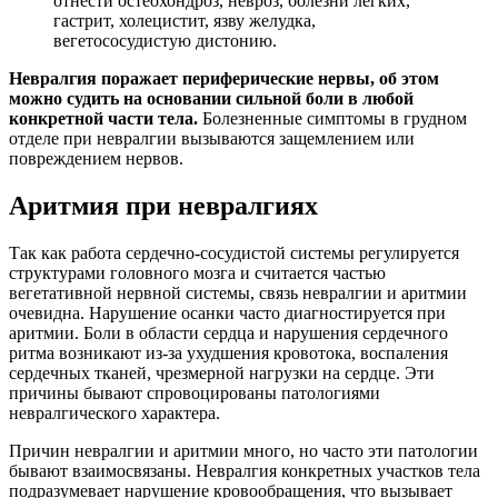
отнести остеохондроз, невроз, болезни легких,
гастрит, холецистит, язву желудка,
вегетососудистую дистонию.
Невралгия поражает периферические нервы, об этом
можно судить на основании сильной боли в любой
конкретной части тела.
Болезненные симптомы в грудном
отделе при невралгии вызываются защемлением или
повреждением нервов.
Аритмия при невралгиях
Так как работа сердечно-сосудистой системы регулируется
структурами головного мозга и считается частью
вегетативной нервной системы, связь невралгии и аритмии
очевидна. Нарушение осанки часто диагностируется при
аритмии. Боли в области сердца и нарушения сердечного
ритма возникают из-за ухудшения кровотока, воспаления
сердечных тканей, чрезмерной нагрузки на сердце. Эти
причины бывают спровоцированы патологиями
невралгического характера.
Причин невралгии и аритмии много, но часто эти патологии
бывают взаимосвязаны. Невралгия конкретных участков тела
подразумевает нарушение кровообращения, что вызывает