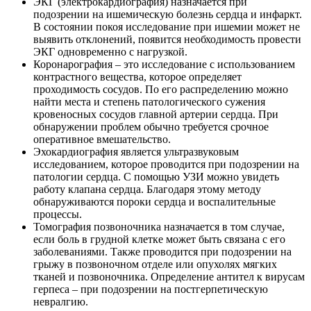
ЭКГ (электрокардиография) назначается при
подозрении на ишемическую болезнь сердца и инфаркт.
В состоянии покоя исследование при ишемии может не
выявить отклонений, появится необходимость провести
ЭКГ одновременно с нагрузкой.
Коронарография – это исследование с использованием
контрастного вещества, которое определяет
проходимость сосудов. По его распределению можно
найти места и степень патологического сужения
кровеносных сосудов главной артерии сердца. При
обнаружении проблем обычно требуется срочное
оперативное вмешательство.
Эхокардиография является ультразвуковым
исследованием, которое проводится при подозрении на
патологии сердца. С помощью УЗИ можно увидеть
работу клапана сердца. Благодаря этому методу
обнаруживаются пороки сердца и воспалительные
процессы.
Томография позвоночника назначается в том случае,
если боль в грудной клетке может быть связана с его
заболеваниями. Также проводится при подозрении на
грыжу в позвоночном отделе или опухолях мягких
тканей и позвоночника. Определение антител к вирусам
герпеса – при подозрении на постгерпетическую
невралгию.