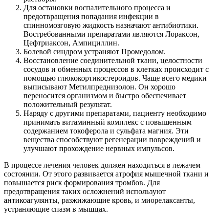
Для остановки воспалительного процесса и
предотвращения попадания инфекции в
спинномозговую жидкость назначают антибиотики.
Востребованными препаратами являются Лораксон,
Цефтриаксон, Ампициллин.
Болевой синдром устраняют Промедолом.
Восстановление соединительной ткани, целостности
сосудов и обменных процессов в клетках происходит с
помощью глюкокортикостероидов. Чаще всего медики
выписывают Метилпреднизолон. Он хорошо
переносится организмом и быстро обеспечивает
положительный результат.
Наряду с другими препаратами, пациенту необходимо
принимать витаминный комплекс с повышенным
содержанием токоферола и сульфата магния. Эти
вещества способствуют регенерации повреждений и
улучшают прохождение нервных импульсов.
В процессе лечения человек должен находиться в лежачем
состоянии. От этого развивается атрофия мышечной ткани и
повышается риск формирования тромбов. Для
предотвращения таких осложнений используют
антикоагулянты, разжижающие кровь, и миорелаксанты,
устраняющие спазм в мышцах.