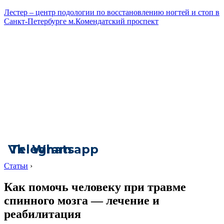
Лестер – центр подологии по восстановлению ногтей и стоп в
Санкт-Петербурге м.Комендатский проспект
Vk
Telegram
Whatsapp
Статьи
›
Как помочь человеку при травме
спинного мозга — лечение и
реабилитация