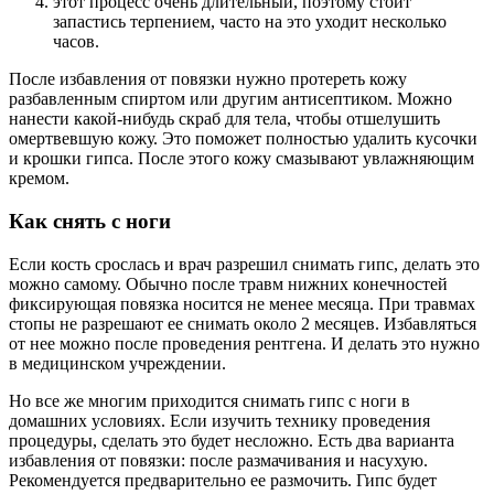
этот процесс очень длительный, поэтому стоит
запастись терпением, часто на это уходит несколько
часов.
После избавления от повязки нужно протереть кожу
разбавленным спиртом или другим антисептиком. Можно
нанести какой-нибудь скраб для тела, чтобы отшелушить
омертвевшую кожу. Это поможет полностью удалить кусочки
и крошки гипса. После этого кожу смазывают увлажняющим
кремом.
Как снять с ноги
Если кость срослась и врач разрешил снимать гипс, делать это
можно самому. Обычно после травм нижних конечностей
фиксирующая повязка носится не менее месяца. При травмах
стопы не разрешают ее снимать около 2 месяцев. Избавляться
от нее можно после проведения рентгена. И делать это нужно
в медицинском учреждении.
Но все же многим приходится снимать гипс с ноги в
домашних условиях. Если изучить технику проведения
процедуры, сделать это будет несложно. Есть два варианта
избавления от повязки: после размачивания и насухую.
Рекомендуется предварительно ее размочить. Гипс будет