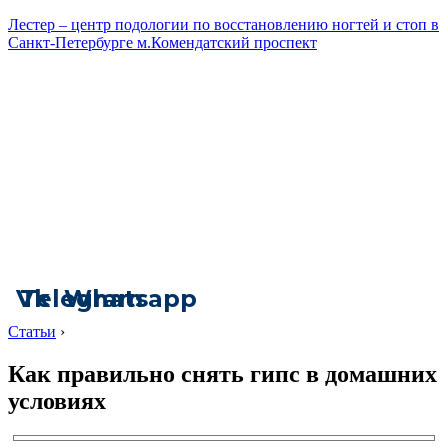
Лестер – центр подологии по восстановлению ногтей и стоп в
Санкт-Петербурге м.Комендатский проспект
Vk
Telegram
Whatsapp
Статьи
›
Как правильно снять гипс в домашних
условиях