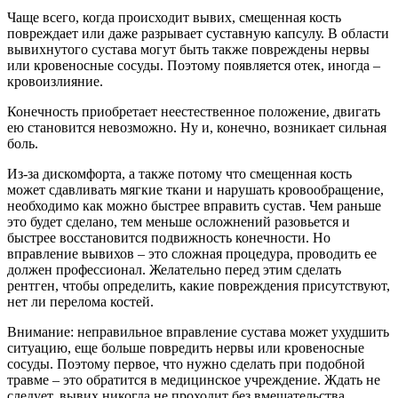
Чаще всего, когда происходит вывих, смещенная кость
повреждает или даже разрывает суставную капсулу. В области
вывихнутого сустава могут быть также повреждены нервы
или кровеносные сосуды. Поэтому появляется отек, иногда –
кровоизлияние.
Конечность приобретает неестественное положение, двигать
ею становится невозможно. Ну и, конечно, возникает сильная
боль.
Из-за дискомфорта, а также потому что смещенная кость
может сдавливать мягкие ткани и нарушать кровообращение,
необходимо как можно быстрее вправить сустав. Чем раньше
это будет сделано, тем меньше осложнений разовьется и
быстрее восстановится подвижность конечности. Но
вправление вывихов – это сложная процедура, проводить ее
должен профессионал. Желательно перед этим сделать
рентген, чтобы определить, какие повреждения присутствуют,
нет ли перелома костей.
Внимание: неправильное вправление сустава может ухудшить
ситуацию, еще больше повредить нервы или кровеносные
сосуды. Поэтому первое, что нужно сделать при подобной
травме – это обратится в медицинское учреждение. Ждать не
следует, вывих никогда не проходит без вмешательства.