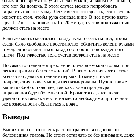
ближайшее время получить невозможно, а рядом нет никого,
кто мог бы помочь. В этом случае можно попробовать
вправить плечо самому. Легче всего это сделать, если лечь на
живот на стол, чтобы рука свисала вниз. В нее нужно взять
груз 1–2 кг. Так полежать 15–20 минут, сустав под тяжестью
должен стать на место.
Если же кость сместилась назад, нужно сесть на пол, чтобы
сзади было свободное пространство, обхватить колени руками
и медленно отклоняться назад со стороны поврежденного
плеча. Под тяжестью тела сустав должен стать на место.
Но самостоятельное вправление плеча возможно только при
легких травмах без осложнений. Важно помнить, что легче
всего это сделать в течение первых 15 минут после
повреждения, пока мышцы неспазмированы. Нужно также
выпить обезболивающее, так как любая процедура
вправления будет болезненной. Кроме того, даже после
удачной постановки кости на место необходимо при первой
же возможности обратиться к врачу.
Выводы
Вывих плеча – это очень распространенная и довольно
болезненная травма. Не стоит оставлять ее без внимания, даже