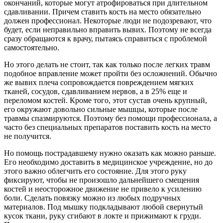
окончаний, которые могут атрофироваться при длительном
сдавливании. Причем ставить кость на место обязательно
должен профессионал. Некоторые люди не подозревают, что
будет, если неправильно вправить вывих. Поэтому не всегда
сразу обращаются к врачу, пытаясь справиться с проблемой
самостоятельно.
Но этого делать не стоит, так как только после легких травм
подобное вправление может пройти без осложнений. Обычно
же вывих плеча сопровождается повреждением мягких
тканей, сосудов, сдавливанием нервов, а в 25% еще и
переломом костей. Кроме того, этот сустав очень крупный,
его окружают довольно сильные мышцы, которые после
травмы спазмируются. Поэтому без помощи профессионала, а
часто без специальных препаратов поставить кость на место
не получится.
Но помощь пострадавшему нужно оказать как можно раньше.
Его необходимо доставить в медицинское учреждение, но до
этого важно облегчить его состояние. Для этого руку
фиксируют, чтобы не произошло дальнейшего смещения
костей и неосторожное движение не привело к усилению
боли. Сделать повязку можно из любых подручных
материалов. Под мышку подкладывают любой свернутый
кусок ткани, руку сгибают в локте и прижимают к груди.