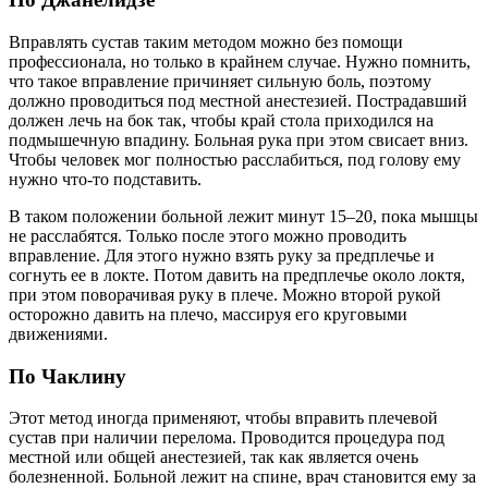
Вправлять сустав таким методом можно без помощи
профессионала, но только в крайнем случае. Нужно помнить,
что такое вправление причиняет сильную боль, поэтому
должно проводиться под местной анестезией. Пострадавший
должен лечь на бок так, чтобы край стола приходился на
подмышечную впадину. Больная рука при этом свисает вниз.
Чтобы человек мог полностью расслабиться, под голову ему
нужно что-то подставить.
В таком положении больной лежит минут 15–20, пока мышцы
не расслабятся. Только после этого можно проводить
вправление. Для этого нужно взять руку за предплечье и
согнуть ее в локте. Потом давить на предплечье около локтя,
при этом поворачивая руку в плече. Можно второй рукой
осторожно давить на плечо, массируя его круговыми
движениями.
По Чаклину
Этот метод иногда применяют, чтобы вправить плечевой
сустав при наличии перелома. Проводится процедура под
местной или общей анестезией, так как является очень
болезненной. Больной лежит на спине, врач становится ему за