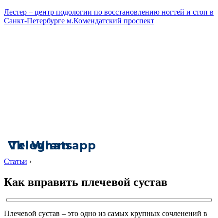
Лестер – центр подологии по восстановлению ногтей и стоп в
Санкт-Петербурге м.Комендатский проспект
Vk
Telegram
Whatsapp
Статьи
›
Как вправить плечевой сустав
Плечевой сустав – это одно из самых крупных сочленений в