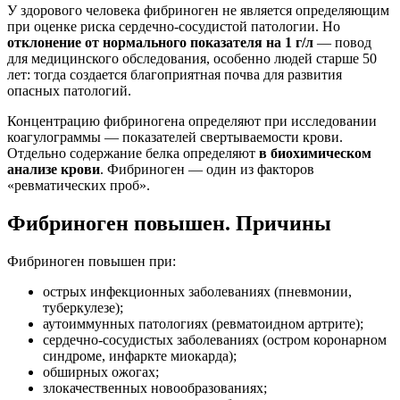
У здорового человека фибриноген не является определяющим
при оценке риска сердечно-сосудистой патологии. Но
отклонение от нормального показателя на 1 г/л
— повод
для медицинского обследования, особенно людей старше 50
лет: тогда создается благоприятная почва для развития
опасных патологий.
Концентрацию фибриногена определяют при исследовании
коагулограммы — показателей свертываемости крови.
Отдельно содержание белка определяют
в биохимическом
анализе крови
. Фибриноген — один из факторов
«ревматических проб».
Фибриноген повышен. Причины
Фибриноген повышен при:
острых инфекционных заболеваниях (пневмонии,
туберкулезе);
аутоиммунных патологиях (ревматоидном артрите);
сердечно-сосудистых заболеваниях (остром коронарном
синдроме, инфаркте миокарда);
обширных ожогах;
злокачественных новообразованиях;