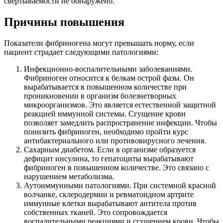
свёртываемости не обнаружено.
Причины повышения
Показатели фибриногена могут превышать норму, если
пациент страдает следующими патологиями:
Инфекционно-воспалительными заболеваниями.
Фибриноген относится к белкам острой фазы. Он
вырабатывается в повышенном количестве при
проникновении в организм болезнетворных
микроорганизмов. Это является естественной защитной
реакцией иммунной системы. Сгущение крови
позволяет замедлить распространение инфекции. Чтобы
понизить фибриноген, необходимо пройти курс
антибактериального или противовирусного лечения.
Сахарным диабетом. Если в организме образуется
дефицит инсулина, то гепатоциты вырабатывают
фибриноген в повышенном количестве. Это связано с
нарушением метаболизма.
Аутоиммунными патологиями. При системной красной
волчанке, склеродермии и ревматоидном артрите
иммунные клетки вырабатывают антитела против
собственных тканей. Это сопровождается
воспалительными реакциями и сгущением крови. Чтобы