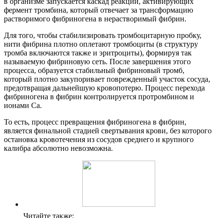
в организме запускается каскад реакций, активирующих
фермент тромбина, который отвечает за трансформацию
растворимого фибриногена в нерастворимый фибрин.
Для того, чтобы стабилизировать тромбоцитарную пробку,
нити фибрина плотно оплетают тромбоциты (в структуру
тромба включаются также и эритроциты), формируя так
называемую фибриновую сеть. После завершения этого
процесса, образуется стабильный фибриновый тромб,
который плотно закупоривает поврежденный участок сосуда,
предотвращая дальнейшую кровопотерю. Процесс перехода
фибриногена в фибрин контролируется протромбином и
ионами Са.
То есть, процесс превращения фибриногена в фибрин,
является финальной стадией свертывания крови, без которого
остановка кровотечения из сосудов среднего и крупного
калибра абсолютно невозможна.
Читайте также: