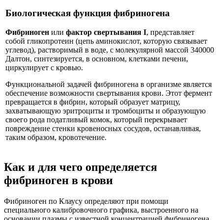
Биологическая функция фибриногена
Фибриноген
или
фактор свертывания I
, представляет
собой гликопротеин (цепь аминокислот, которую связывает
углевод), растворимый в воде, с молекулярной массой 340000
Далтон, синтезируется, в основном, клетками печени,
циркулирует с кровью.
Функциональной задачей фибриногена в организме является
обеспечение возможности свертывания крови. Этот фермент
превращается в фибрин, который образует матрицу,
захватывающую эритроциты и тромбоциты и образующую
своего рода податливый комок, который перекрывает
повреждение стенки кровеносных сосудов, останавливая,
таким образом, кровотечение.
Как и для чего определяется
фибриноген в крови
Фибриноген по Клаусу определяют при помощи
специального калибровочного графика, выстроенного на
основании плазмы с известной концентрацией фибриногена.