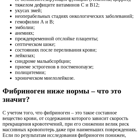
тяжелом дефиците витаминов С и В12;
укусах змей;
неоперабельных стадиях онкологических заболеваний;
гемофилии А и В;
эмболии;
анемиях;
преждевременной отслойке плаценты;
септическом шоке;
состояниях после переливания крови;
лейкозах;
синдроме мальабсорбции;
приеме эстрогенов в постменопаузе;
полицитемии;
хроническом миелолейкозе.
Фибриноген ниже нормы – что это
значит?
С учетом того, что фибриноген – это такое составное
вещество крови, от содержания которого зависит скорость
прекращения кровотечений, при его снижении велик риск
массивных кровопотерь даже при наименьших повреждениях.
Если по результатам исследования фибриноген понижен,