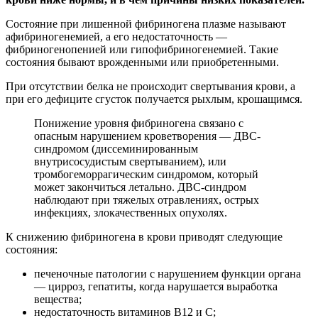
Состояние при лишенной фибриногена плазме называют
афибриногенемией, а его недостаточность —
фибриногенопенией или гипофибриногенемией. Такие
состояния бывают врожденными или приобретенными.
При отсутствии белка не происходит свертывания крови, а
при его дефиците сгусток получается рыхлым, крошащимся.
Понижение уровня фибриногена связано с
опасным нарушением кроветворения — ДВС-
синдромом (диссеминированным
внутрисосудистым свертыванием), или
тромбогеморрагическим синдромом, который
может закончиться летально. ДВС-синдром
наблюдают при тяжелых отравлениях, острых
инфекциях, злокачественных опухолях.
К снижению фибриногена в крови приводят следующие
состояния:
печеночные патологии с нарушением функции органа
— цирроз, гепатиты, когда нарушается выработка
вещества;
недостаточность витаминов В12 и С;