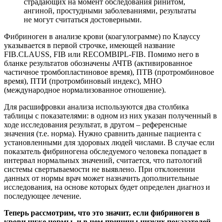
страдающих на момент обследования ринитом,
ангиной, простудными заболеваниями, результаты
не могут считаться достоверными.
Фибриноген в анализе крови (коагулограмме) по Клауссу
указывается в первой строчке, имеющей название
FIB.CLAUSS, FIB или RECOMBIPL-FIB. Помимо него в
бланке результатов обозначены АЧТВ (активированное
частичное тромбопластиновое время), ПТВ (протромбиновое
время), ПТИ (протромбиновый индекс), МНО
(международное нормализованное отношение).
Для расшифровки анализа используются два столбика
таблицы с показателями: в одном из них указан полученный в
ходе исследования результат, в другом – референсные
значения (т.е. норма). Нужно сравнить данные пациента с
установленными для здоровых людей числами. В случае если
показатель фибриногена обследуемого человека попадает в
интервал нормальных значений, считается, что патологий
системы свертываемости не выявлено. При отклонении
данных от нормы врач может назначить дополнительные
исследования, на основе которых будет определен диагноз и
последующее лечение.
Теперь рассмотрим, что это значит, если фибриноген в
крови ниже нормы, и в чем причины низких показателей.