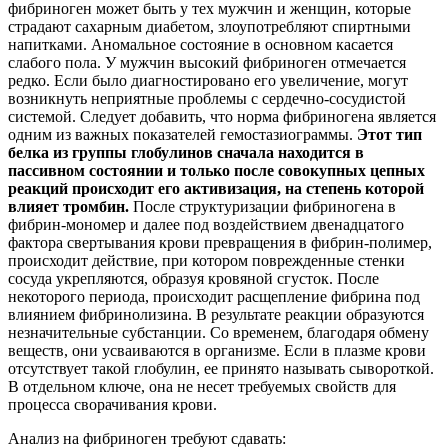
фибриноген может быть у тех мужчин и женщин, которые
страдают сахарным диабетом, злоупотребляют спиртными
напитками. Аномальное состояние в основном касается
слабого пола. У мужчин высокий фибриноген отмечается
редко. Если было диагностировано его увеличение, могут
возникнуть неприятные проблемы с сердечно-сосудистой
системой. Следует добавить, что норма фибриногена является
одним из важных показателей гемостазиограммы.
Этот тип
белка из группы глобулинов сначала находится в
пассивном состоянии и только после совокупных цепных
реакций происходит его активизация, на степень которой
влияет тромбин.
После структуризации фибриногена в
фибрин-мономер и далее под воздействием двенадцатого
фактора свертывания крови превращения в фибрин-полимер,
происходит действие, при котором поврежденные стенки
сосуда укрепляются, образуя кровяной сгусток. После
некоторого периода, происходит расщепление фибрина под
влиянием фибринолизина. В результате реакции образуются
незначительные субстанции. Со временем, благодаря обмену
веществ, они усваиваются в организме. Если в плазме крови
отсутствует такой глобулин, ее принято называть сывороткой.
В отдельном ключе, она не несет требуемых свойств для
процесса сворачивания крови.
Анализ на фибриноген требуют сдавать: