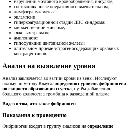
нарушении мозгового кровообращения, инсульте;
состояниях после оперативного вмешательства;
лимфогранулематозе;
эклампсии;
гиперкоагуляционной стадии ДВС-синдрома;
множественной миеломе;
тяжелых травмах;
амилоидозе;
гипофункции щитовидной железы;
длительном приеме эстрогеносодержащих оральных
контрацептивов.
Анализ на выявление уровня
Анализ заключается во взятии крови из вены. Исследуют
плазму по методу Клауса:
определяют уровень фибриногена
по скорости образования сгустка
, путём добавления
большого количества тромбина к разведённой плазме.
Видео о том, что такое фибриноген
Показания к проведению
Фибриноген входит в группу анализов на
определение