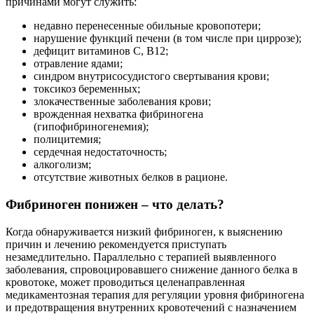
причинами могут служить:
недавно перенесенные обильные кровопотери;
нарушение функций печени (в том числе при циррозе);
дефицит витаминов С, В12;
отравление ядами;
синдром внутрисосудистого свертывания крови;
токсикоз беременных;
злокачественные заболевания крови;
врожденная нехватка фибриногена
(гипофибриногенемия);
полицитемия;
сердечная недостаточность;
алкоголизм;
отсутствие животных белков в рационе.
Фибриноген понижен – что делать?
Когда обнаруживается низкий фибриноген, к выяснению
причин и лечению рекомендуется приступать
незамедлительно. Параллельно с терапией выявленного
заболевания, спровоцировавшего снижение данного белка в
кровотоке, может проводиться целенаправленная
медикаментозная терапия для регуляции уровня фибриногена
и предотвращения внутренних кровотечений с назначением