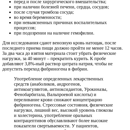
перед и после хирургического вмешательства;
при наличии болезней печени, сердца, сосудов;
после случая тромбоза сосуда;
во время беременности;
при невыясненных причинах воспалительных
процессов;
при подозрении на наличие гемофилии.
Для исследования сдают венозную кровь натощак, после
последнего приема пищи должно пройти не менее 12 часов.
За два часа до взятия материала стоит убрать физические
нагрузки, за 40 минут – прекратить курить. К пробе
добавляют 3,8%-ный раствор цитрата натрия, чтобы не
допустить переход фибриногена в фибрин.
Употребление определенных лекарственных
средств (анаболиков, андрогенов,
антикоагулянтов, антиоксидантов, Урокиназы,
Фенобарбитала, Вальпроевой кислоты) и
переливание крови снижают концентрацию
фибриногена. Стрессовые состояния, физические
нагрузки, лишний вес, высокий уровень глюкозы
и холестерина, употребление оральных
контрацептивов обуславливают более высокие
показатели свертываемости. У пациентов,