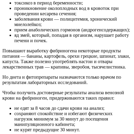
токсикоз в период беременности;
проникновение околоплодных вод в кровоток при
проведении кесарева сечения;
заболевания крови — полицитемия, хронический
миелолейкоз;
прием анаболических гормонов (андрогенсодержащих);
яд змей, который, попадая в организм, нарушает работу
печени и почек.
Повышают выработку фибриногена некоторые продукты
питания — бананы, картофель, орехи грецкие, шпинат, злаки,
капуста. Также полезно употреблять настои и отвары
лекарственных трав — крапивы, зверобоя, тысячелистника.
Но диета и фитопрепараты назначаются только врачом по
результатам лабораторных исследований.
Чтобы получить достоверные результаты анализа венозной
крови на фибриноген, придерживаются таких правил:
не едят за 8 часов до сдачи крови на анализ;
сохраняют спокойствие и избегают физических
нагрузок минимум за 30 минут до посещения
манипуляционного кабинета;
не курят предыдущие 30 минут.