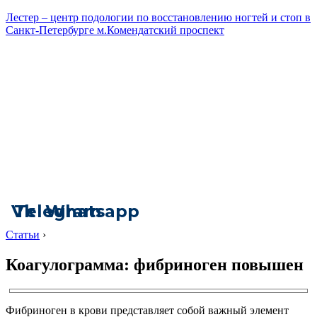
Лестер – центр подологии по восстановлению ногтей и стоп в
Санкт-Петербурге м.Комендатский проспект
Vk
Telegram
Whatsapp
Статьи
›
Коагулограмма: фибриноген повышен
Фибриноген в крови представляет собой важный элемент