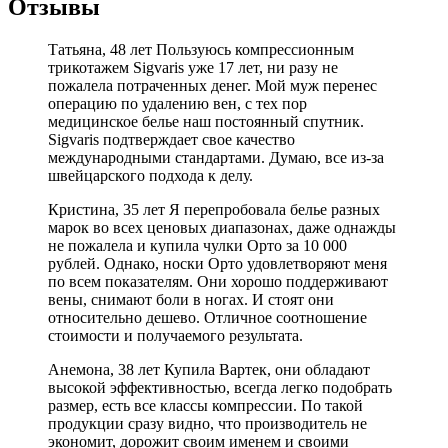
Отзывы
Татьяна, 48 лет Пользуюсь компрессионным
трикотажем Sigvaris уже 17 лет, ни разу не
пожалела потраченных денег. Мой муж перенес
операцию по удалению вен, с тех пор
медицинское белье наш постоянный спутник.
Sigvaris подтверждает свое качество
международными стандартами. Думаю, все из-за
швейцарского подхода к делу.
Кристина, 35 лет Я перепробовала белье разных
марок во всех ценовых диапазонах, даже однажды
не пожалела и купила чулки Орто за 10 000
рублей. Однако, носки Орто удовлетворяют меня
по всем показателям. Они хорошо поддерживают
вены, снимают боли в ногах. И стоят они
относительно дешево. Отличное соотношение
стоимости и получаемого результата.
Анемона, 38 лет Купила Вартек, они обладают
высокой эффективностью, всегда легко подобрать
размер, есть все классы компрессии. По такой
продукции сразу видно, что производитель не
экономит, дорожит своим именем и своими