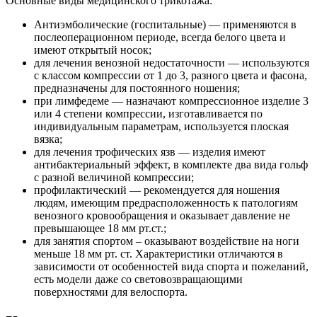
Основные виды медицинского трикотажа:
Антиэмболические (госпитальные) — применяются в
послеоперационном периоде, всегда белого цвета и
имеют открытый носок;
для лечения венозной недостаточности — используются
с классом компрессии от 1 до 3, разного цвета и фасона,
предназначены для постоянного ношения;
при лимфедеме — назначают компрессионное изделие 3
или 4 степени компрессии, изготавливается по
индивидуальным параметрам, используется плоская
вязка;
для лечения трофических язв — изделия имеют
антибактериальный эффект, в комплекте два вида гольф
с разной величиной компрессии;
профилактический — рекомендуется для ношения
людям, имеющим предрасположенность к патологиям
венозного кровообращения и оказывает давление не
превышающее 18 мм рт.ст.;
для занятия спортом – оказывают воздействие на ноги
меньше 18 мм рт. ст. Характеристики отличаются в
зависимости от особенностей вида спорта и пожеланий,
есть модели даже со световозвращающими
поверхностями для велоспорта.