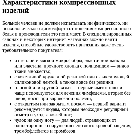
Характеристики компрессионных
изделий
Больной человек не должен испытывать ни физического, ни
психологического дискомфорта от ношения компрессионного
белья и производители это понимают. В специализированных
салонах и некоторых интернет-магазинах можно найти
изделия, способные удовлетворить притязания даже очень
требовательного покупателя:
из теплой и мягкой микрофибры, эластичной лайкры
или эластана, прочного хлопка с полиамидом — видов
ткани множество;
с кокетливой кружевной резинкой или с фиксирующей
силиконовой лентой, а также вовсе без резинки;
плоской или круглой вязки — первые имеют швы и
чаще используются для лечения лимфедемы, вторые без
швов, носят при варикозной болезни;
с открытым или закрытым носком — первый вариант
рекомендуется людям, которым необходим регулярный
осмотр и уход за кожей ног;
чулок на одну ногу — для людей, страдающих от
одностороннего нарушения венозного кровообращения,
тромбофлебитов и тромбозов.