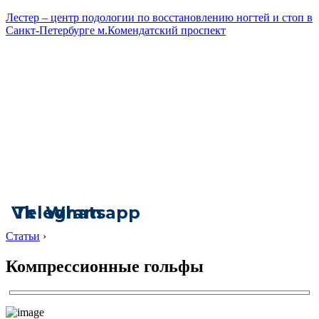
Лестер – центр подологии по восстановлению ногтей и стоп в
Санкт-Петербурге м.Комендатский проспект
Vk
Telegram
Whatsapp
Статьи
›
Компрессионные гольфы