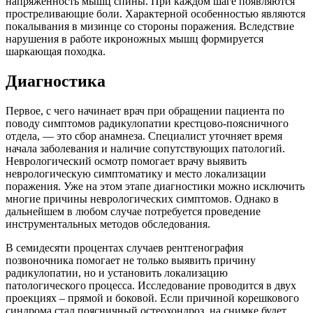
напряженность мышц спины. При каждом шаге появляются
простреливающие боли. Характерной особенностью являются
покалывания в мизинце со стороны поражения. Вследствие
нарушения в работе икроножных мышц формируется
шаркающая походка.
Диагностика
Первое, с чего начинает врач при обращении пациента по
поводу симптомов радикулопатии крестцово-поясничного
отдела, — это сбор анамнеза. Специалист уточняет время
начала заболевания и наличие сопутствующих патологий.
Неврологический осмотр помогает врачу выявить
неврологическую симптоматику и место локализации
поражения. Уже на этом этапе диагностики можно исключить
многие причины неврологических симптомов. Однако в
дальнейшем в любом случае потребуется проведение
инструментальных методов обследования.
В семидесяти процентах случаев рентгенография
позвоночника помогает не только выявить причину
радикулопатии, но и установить локализацию
патологического процесса. Исследование проводится в двух
проекциях – прямой и боковой. Если причиной корешкового
синдрома стал поясничный остеохондроз, на снимке будет