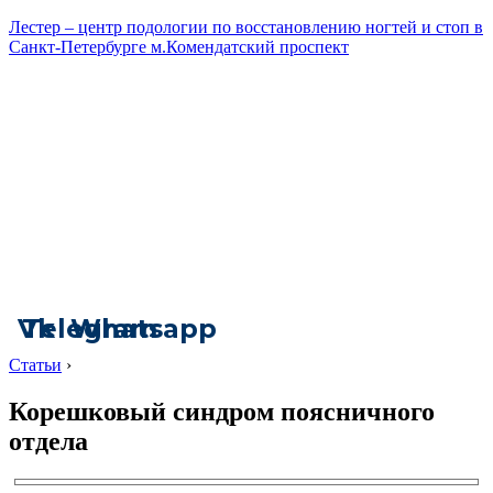
Лестер – центр подологии по восстановлению ногтей и стоп в
Санкт-Петербурге м.Комендатский проспект
Vk
Telegram
Whatsapp
Статьи
›
Корешковый синдром поясничного
отдела