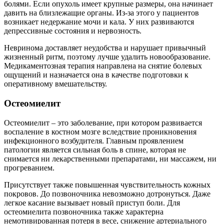
болями. Если опухоль имеет крупные размеры, она начинает
давить на близлежащие органы. Из-за этого у пациентов
возникает недержание мочи и кала. У них развиваются
депрессивные состояния и нервозность.
Невринома доставляет неудобства и нарушает привычный
жизненный ритм, поэтому лучше удалить новообразование.
Медикаментозная терапия направлена на снятие болевых
ощущений и назначается она в качестве подготовки к
оперативному вмешательству.
Остеомиелит
Остеомиелит – это заболевание, при котором развивается
воспаление в костном мозге вследствие проникновения
инфекционного возбудителя. Главным проявлением
патологии является сильная боль в спине, которая не
снимается ни лекарственными препаратами, ни массажем, ни
прогреванием.
Присутствует также повышенная чувствительность кожных
покровов. До позвоночника невозможно дотронуться. Даже
легкое касание вызывает новый приступ боли. Для
остеомиелита позвоночника также характерна
немотивированная потеря в весе, снижение артериального