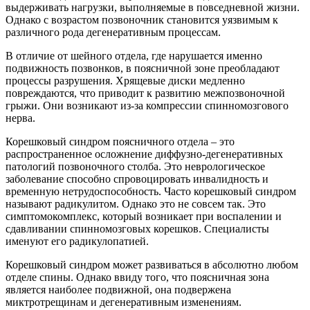
выдерживать нагрузки, выполняемые в повседневной жизни.
Однако с возрастом позвоночник становится уязвимым к
различного рода дегенеративным процессам.
В отличие от шейного отдела, где нарушается именно
подвижность позвонков, в поясничной зоне преобладают
процессы разрушения. Хрящевые диски медленно
повреждаются, что приводит к развитию межпозвоночной
грыжи. Они возникают из-за компрессии спинномозгового
нерва.
Корешковый синдром поясничного отдела – это
распространенное осложнение диффузно-дегенеративных
патологий позвоночного столба. Это неврологическое
заболевание способно спровоцировать инвалидность и
временную нетрудоспособность. Часто корешковый синдром
называют радикулитом. Однако это не совсем так. Это
симптомокомплекс, который возникает при воспалении и
сдавливании спинномозговых корешков. Специалисты
именуют его радикулопатией.
Корешковый синдром может развиваться в абсолютно любом
отделе спины. Однако ввиду того, что поясничная зона
является наиболее подвижной, она подвержена
миктротрещинам и дегенеративным изменениям.