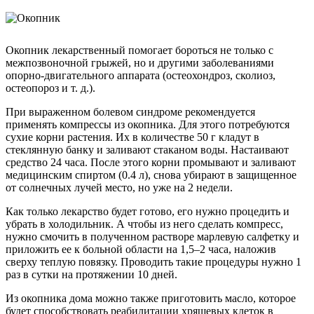
Окопник лекарственный помогает бороться не только с
межпозвоночной грыжей, но и другими заболеваниями
опорно-двигательного аппарата (остеохондроз, сколиоз,
остеопороз и т. д.).
При выраженном болевом синдроме рекомендуется
применять компрессы из окопника. Для этого потребуются
сухие корни растения. Их в количестве 50 г кладут в
стеклянную банку и заливают стаканом воды. Настаивают
средство 24 часа. После этого корни промывают и заливают
медицинским спиртом (0.4 л), снова убирают в защищенное
от солнечных лучей место, но уже на 2 недели.
Как только лекарство будет готово, его нужно процедить и
убрать в холодильник. А чтобы из него сделать компресс,
нужно смочить в полученном растворе марлевую салфетку и
приложить ее к больной области на 1,5–2 часа, наложив
сверху теплую повязку. Проводить такие процедуры нужно 1
раз в сутки на протяжении 10 дней.
Из окопника дома можно также приготовить масло, которое
будет способствовать реабилитации хрящевых клеток в