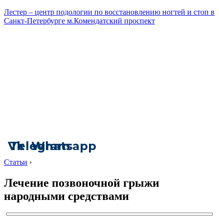
Лестер – центр подологии по восстановлению ногтей и стоп в
Санкт-Петербурге м.Комендатский проспект
Vk
Telegram
Whatsapp
Статьи
›
Лечение позвоночной грыжи
народными средствами