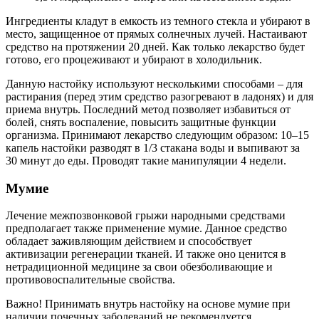
Ингредиенты кладут в емкость из темного стекла и убирают в
место, защищенное от прямых солнечных лучей. Настаивают
средство на протяжении 20 дней. Как только лекарство будет
готово, его процеживают и убирают в холодильник.
Данную настойку используют несколькими способами – для
растирания (перед этим средство разогревают в ладонях) и для
приема внутрь. Последний метод позволяет избавиться от
болей, снять воспаление, повысить защитные функции
организма. Принимают лекарство следующим образом: 10–15
капель настойки разводят в 1/3 стакана воды и выпивают за
30 минут до еды. Проводят такие манипуляции 4 недели.
Мумие
Лечение межпозвонковой грыжи народными средствами
предполагает также применение мумие. Данное средство
обладает заживляющим действием и способствует
активизации регенерации тканей. И также оно ценится в
нетрадиционной медицине за свои обезболивающие и
противовоспалительные свойства.
Важно! Принимать внутрь настойку на основе мумие при
наличии почечных заболеваний не рекомендуется.