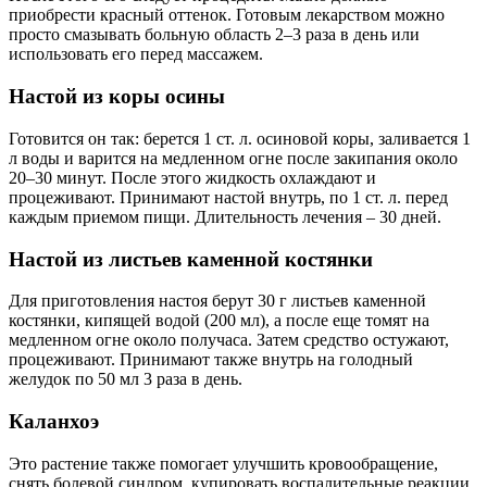
приобрести красный оттенок. Готовым лекарством можно
просто смазывать больную область 2–3 раза в день или
использовать его перед массажем.
Настой из коры осины
Готовится он так: берется 1 ст. л. осиновой коры, заливается 1
л воды и варится на медленном огне после закипания около
20–30 минут. После этого жидкость охлаждают и
процеживают. Принимают настой внутрь, по 1 ст. л. перед
каждым приемом пищи. Длительность лечения – 30 дней.
Настой из листьев каменной костянки
Для приготовления настоя берут 30 г листьев каменной
костянки, кипящей водой (200 мл), а после еще томят на
медленном огне около получаса. Затем средство остужают,
процеживают. Принимают также внутрь на голодный
желудок по 50 мл 3 раза в день.
Каланхоэ
Это растение также помогает улучшить кровообращение,
снять болевой синдром, купировать воспалительные реакции.