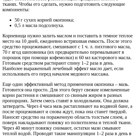
тканях. Чтобы его сделать, нужно подготовить следующие
компоненты:
50 г сухих корней окопника;
0,5 л масла подсолнуха.
Корневища нужно залить маслом и поставить в темное теплое
место на 10 дней, ежедневно встряхивая емкость. После этого
средство процеживают, смешивают с 1 ч. л. пихтового масла,
70 г ягод шиповника (их предварительно перемалывают в
порошок при помощи кофемолки) и 60 мл касторового масла.
Готовым средством растирают спину 1–2 раза в день.
Наиболее выраженный лечебный эффект масло дает, если
использовать его перед началом медового массажа.
Еще один эффективный метод применения окопника – мазь.
Готовится она просто. Для этого берут свежие измельченные
корни растения и смешивают со свиным жиром в разных
пропорциях. Затем смесь ставят в холодильник. Она должна
затвердеть. Через 4 часа мазь растапливают на водяной бане, а
после процеживают и снова ждут, пока она станет твердой.
Наносят средство на пораженную область толстым слоем, а
поверх накладывают повязку из полиэтилена и теплой ткани.
Через 40 минут повязку снимают, остатки мази смывают
теплой водой. Проводят такие манипуляции 1–2 раза в день в