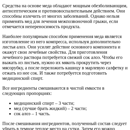
Средства на основе меда обладают мощным обезболивающим,
антисептическим и противовоспалительным действием. Они
способны излечить от многих заболеваний. Однако нельзя
применять мед для лечения межпозвоночной грыжи, если
отмечается непереносимость продукта.
Наиболее популярным способом применения меда является
изготовление из него компресса, используя дополнительно
листья алоэ. Они усилят действие основного компонента и
окажут свои лечебные свойства. Для приготовления
лечебного раствора потребуется свежий сок алоэ. Чтобы его
выжать из листьев, нужно их мякоть прокрутить через
мясорубку, а после переложить кашицу в марлевую салфетку и
отжать из нее сок. И также потребуется подготовить
медицинский спирт.
Все ингредиенты смешиваются в чистой емкости в
следующих пропорциях:
медицинский спирт – 3 части;
мед (лучше брать жидкий) – 2 части;
сок алоэ – 1 часть.
После смешивания ингредиентов, полученный состав следует
убрать в темное теплое место на сутки. Затем его можно