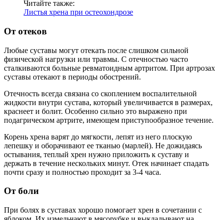
Читайте также:
Листья хрена при остеохондрозе
От отеков
Любые суставы могут отекать после слишком сильной
физической нагрузки или травмы. С отечностью часто
сталкиваются больные ревматоидным артритом. При артрозах
суставы отекают в периоды обострений.
Отечность всегда связана со скоплением воспалительной
жидкости внутри сустава, который увеличивается в размерах,
краснеет и болит. Особенно сильно это выражено при
подагрическом артрите, имеющем приступообразное течение.
Корень хрена варят до мягкости, лепят из него плоскую
лепешку и оборачивают ее тканью (марлей). Не дожидаясь
остывания, теплый хрен нужно приложить к суставу и
держать в течение нескольких минут. Отек начинает спадать
почти сразу и полностью проходит за 3-4 часа.
От боли
При болях в суставах хорошо помогает хрен в сочетании с
яблоком. Их измельчают в мясорубке и выкладывают на