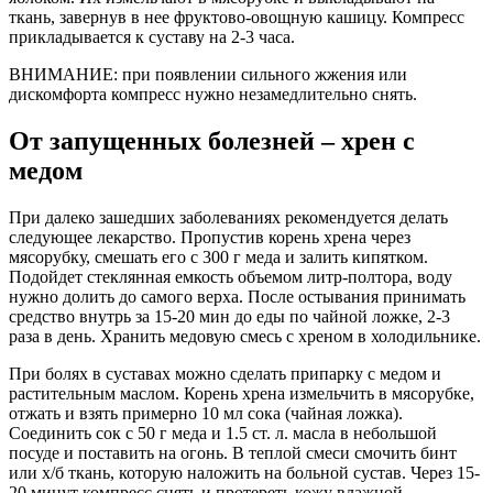
ткань, завернув в нее фруктово-овощную кашицу. Компресс
прикладывается к суставу на 2-3 часа.
ВНИМАНИЕ: при появлении сильного жжения или
дискомфорта компресс нужно незамедлительно снять.
От запущенных болезней – хрен с
медом
При далеко зашедших заболеваниях рекомендуется делать
следующее лекарство. Пропустив корень хрена через
мясорубку, смешать его с 300 г меда и залить кипятком.
Подойдет стеклянная емкость объемом литр-полтора, воду
нужно долить до самого верха. После остывания принимать
средство внутрь за 15-20 мин до еды по чайной ложке, 2-3
раза в день. Хранить медовую смесь с хреном в холодильнике.
При болях в суставах можно сделать припарку с медом и
растительным маслом. Корень хрена измельчить в мясорубке,
отжать и взять примерно 10 мл сока (чайная ложка).
Соединить сок с 50 г меда и 1.5 ст. л. масла в небольшой
посуде и поставить на огонь. В теплой смеси смочить бинт
или х/б ткань, которую наложить на больной сустав. Через 15-
20 минут компресс снять и протереть кожу влажной