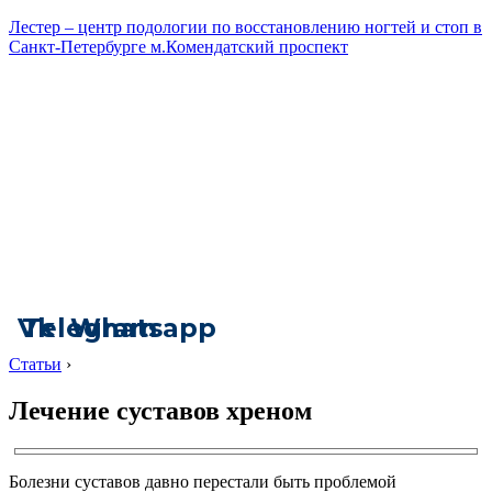
Лестер – центр подологии по восстановлению ногтей и стоп в
Санкт-Петербурге м.Комендатский проспект
Vk
Telegram
Whatsapp
Статьи
›
Лечение суставов хреном
Болезни суставов давно перестали быть проблемой