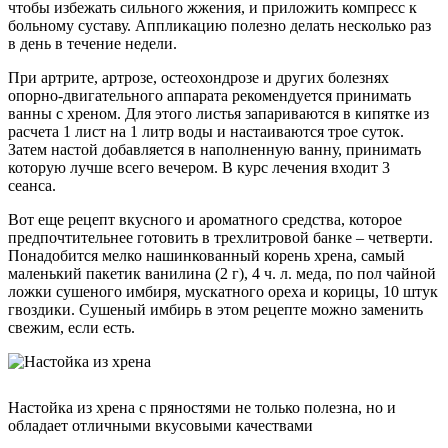
чтобы избежать сильного жжения, и приложить компресс к
больному суставу. Аппликацию полезно делать несколько раз
в день в течение недели.
При артрите, артрозе, остеохондрозе и других болезнях
опорно-двигательного аппарата рекомендуется принимать
ванны с хреном. Для этого листья запариваются в кипятке из
расчета 1 лист на 1 литр воды и настаиваются трое суток.
Затем настой добавляется в наполненную ванну, принимать
которую лучше всего вечером. В курс лечения входит 3
сеанса.
Вот еще рецепт вкусного и ароматного средства, которое
предпочтительнее готовить в трехлитровой банке – четверти.
Понадобится мелко нашинкованный корень хрена, самый
маленький пакетик ванилина (2 г), 4 ч. л. меда, по пол чайной
ложки сушеного имбиря, мускатного ореха и корицы, 10 штук
гвоздики. Сушеный имбирь в этом рецепте можно заменить
свежим, если есть.
Настойка из хрена с пряностями не только полезна, но и
обладает отличными вкусовыми качествами