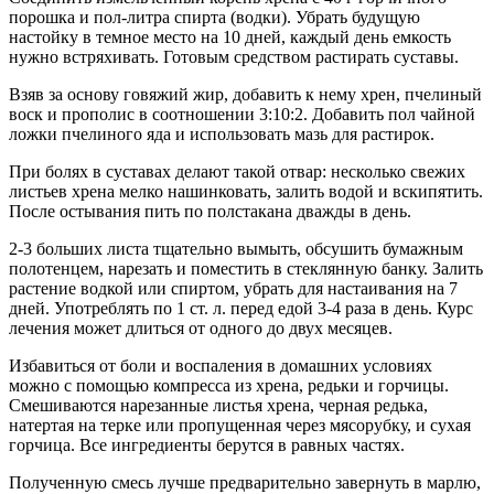
порошка и пол-литра спирта (водки). Убрать будущую
настойку в темное место на 10 дней, каждый день емкость
нужно встряхивать. Готовым средством растирать суставы.
Взяв за основу говяжий жир, добавить к нему хрен, пчелиный
воск и прополис в соотношении 3:10:2. Добавить пол чайной
ложки пчелиного яда и использовать мазь для растирок.
При болях в суставах делают такой отвар: несколько свежих
листьев хрена мелко нашинковать, залить водой и вскипятить.
После остывания пить по полстакана дважды в день.
2-3 больших листа тщательно вымыть, обсушить бумажным
полотенцем, нарезать и поместить в стеклянную банку. Залить
растение водкой или спиртом, убрать для настаивания на 7
дней. Употреблять по 1 ст. л. перед едой 3-4 раза в день. Курс
лечения может длиться от одного до двух месяцев.
Избавиться от боли и воспаления в домашних условиях
можно с помощью компресса из хрена, редьки и горчицы.
Смешиваются нарезанные листья хрена, черная редька,
натертая на терке или пропущенная через мясорубку, и сухая
горчица. Все ингредиенты берутся в равных частях.
Полученную смесь лучше предварительно завернуть в марлю,