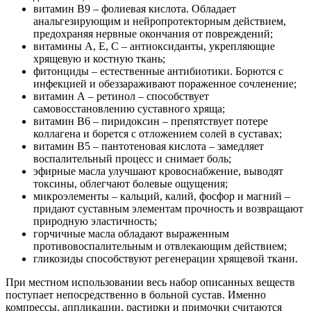
витамин В9 – фолиевая кислота. Обладает
анальгезирующим и нейропротекторным действием,
предохраняя нервные окончания от повреждений;
витамины А, Е, С – антиоксиданты, укрепляющие
хрящевую и костную ткань;
фитонциды – естественные антибиотики. Борются с
инфекцией и обеззараживают пораженное сочленение;
витамин А – ретинол – способствует
самовосстановлению суставного хряща;
витамин В6 – пиридоксин – препятствует потере
коллагена и борется с отложением солей в суставах;
витамин В5 – пантотеновая кислота – замедляет
воспалительный процесс и снимает боль;
эфирные масла улучшают кровоснабжение, выводят
токсины, облегчают болевые ощущения;
микроэлементы – кальций, калий, фосфор и магний –
придают суставным элементам прочность и возвращают
природную эластичность;
горчичные масла обладают выраженным
противовоспалительным и отвлекающим действием;
гликозиды способствуют регенерации хрящевой ткани.
При местном использовании весь набор описанных веществ
поступает непосредственно в больной сустав. Именно
компрессы, аппликации, растирки и примочки считаются