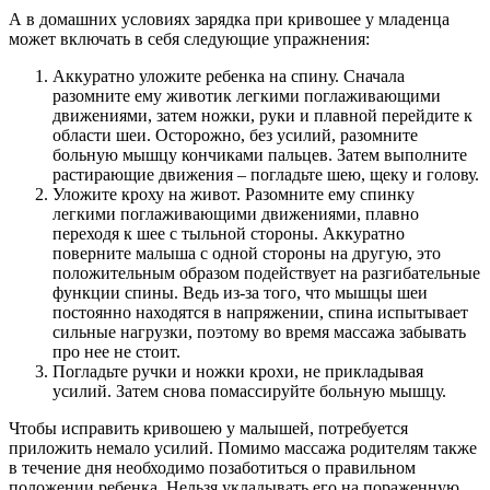
А в домашних условиях зарядка при кривошее у младенца
может включать в себя следующие упражнения:
Аккуратно уложите ребенка на спину. Сначала
разомните ему животик легкими поглаживающими
движениями, затем ножки, руки и плавной перейдите к
области шеи. Осторожно, без усилий, разомните
больную мышцу кончиками пальцев. Затем выполните
растирающие движения – погладьте шею, щеку и голову.
Уложите кроху на живот. Разомните ему спинку
легкими поглаживающими движениями, плавно
переходя к шее с тыльной стороны. Аккуратно
поверните малыша с одной стороны на другую, это
положительным образом подействует на разгибательные
функции спины. Ведь из-за того, что мышцы шеи
постоянно находятся в напряжении, спина испытывает
сильные нагрузки, поэтому во время массажа забывать
про нее не стоит.
Погладьте ручки и ножки крохи, не прикладывая
усилий. Затем снова помассируйте больную мышцу.
Чтобы исправить кривошею у малышей, потребуется
приложить немало усилий. Помимо массажа родителям также
в течение дня необходимо позаботиться о правильном
положении ребенка. Нельзя укладывать его на пораженную