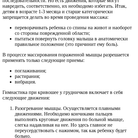
последовательности. Но есть движения, которые могут
навредить, соответственно, их необходимо избегать. Итак,
детям в возрасте 1-3 месяца и старше категорически
запрещается делать во время проведения массажа:
переворачивать ребенка со спины на живот и наоборот
со стороны поврежденной области;
пытаться повернуть головку малыша в анатомически
правильное положение (это причинит ему боль).
В процессе массирования пораженной мышцы разрешается
применять только следующие приемы:
поглаживания;
растирания;
вибрация.
Гимнастика при кривошее у грудничков включает в себя
следующие движения:
Разогревание мышцы. Осуществляется плавными
движениями. Необходимо кончиками пальцев
выполнять круговые движения по больной мышце,
слегка надавливая на нее. Но здесь главное не
переусердствовать с нажимом, так как ребенку будет
больно.