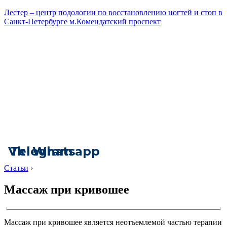
Лестер – центр подологии по восстановлению ногтей и стоп в
Санкт-Петербурге м.Комендатский проспект
Vk
Telegram
Whatsapp
Статьи
›
Массаж при кривошее
Массаж при кривошее является неотъемлемой частью терапии