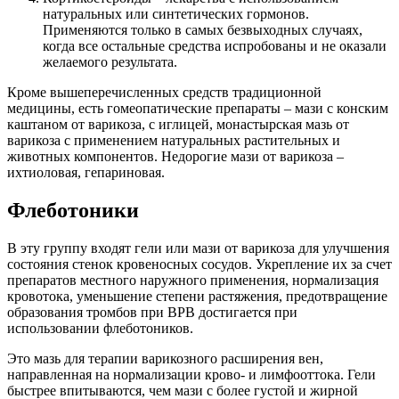
натуральных или синтетических гормонов.
Применяются только в самых безвыходных случаях,
когда все остальные средства испробованы и не оказали
желаемого результата.
Кроме вышеперечисленных средств традиционной
медицины, есть гомеопатические препараты – мази с конским
каштаном от варикоза, с иглицей, монастырская мазь от
варикоза с применением натуральных растительных и
животных компонентов. Недорогие мази от варикоза –
ихтиоловая, гепариновая.
Флеботоники
В эту группу входят гели или мази от варикоза для улучшения
состояния стенок кровеносных сосудов. Укрепление их за счет
препаратов местного наружного применения, нормализация
кровотока, уменьшение степени растяжения, предотвращение
образования тромбов при ВРВ достигается при
использовании флеботоников.
Это мазь для терапии варикозного расширения вен,
направленная на нормализации крово- и лимфооттока. Гели
быстрее впитываются, чем мази с более густой и жирной