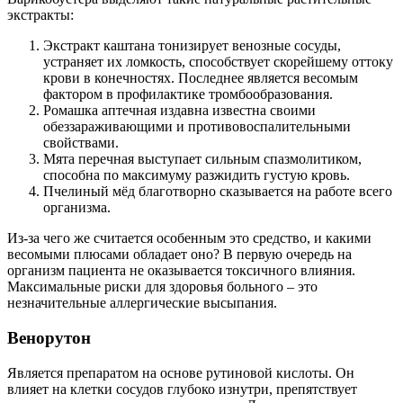
экстракты:
Экстракт каштана тонизирует венозные сосуды,
устраняет их ломкость, способствует скорейшему оттоку
крови в конечностях. Последнее является весомым
фактором в профилактике тромбообразования.
Ромашка аптечная издавна известна своими
обеззараживающими и противовоспалительными
свойствами.
Мята перечная выступает сильным спазмолитиком,
способна по максимуму разжидить густую кровь.
Пчелиный мёд благотворно сказывается на работе всего
организма.
Из-за чего же считается особенным это средство, и какими
весомыми плюсами обладает оно? В первую очередь на
организм пациента не оказывается токсичного влияния.
Максимальные риски для здоровья больного – это
незначительные аллергические высыпания.
Венорутон
Является препаратом на основе рутиновой кислоты. Он
влияет на клетки сосудов глубоко изнутри, препятствует