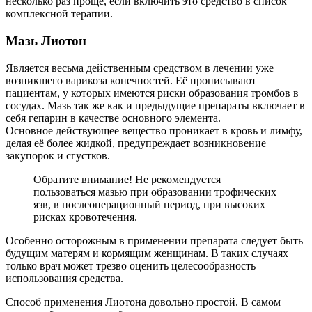
несколько раз проще, если включить это средство в список
комплексной терапии.
Мазь Лиотон
Является весьма действенным средством в лечении уже
возникшего варикоза конечностей. Её прописывают
пациентам, у которых имеются риски образования тромбов в
сосудах. Мазь так же как и предыдущие препараты включает в
себя гепарин в качестве основного элемента.
Основное действующее вещество проникает в кровь и лимфу,
делая её более жидкой, предупреждает возникновение
закупорок и сгустков.
Обратите внимание! Не рекомендуется
пользоваться мазью при образовании трофических
язв, в послеоперационный период, при высоких
рисках кровотечения.
Особенно осторожным в применении препарата следует быть
будущим матерям и кормящим женщинам. В таких случаях
только врач может трезво оценить целесообразность
использования средства.
Способ применения Лиотона довольно простой. В самом