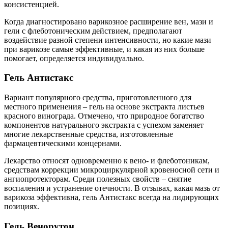
консистенцией.
Когда диагностировано варикозное расширение вен, мази и
гели с флеботоническим действием, предполагают
воздействие разной степени интенсивности, но какие мази
при варикозе самые эффективные, и какая из них больше
помогает, определяется индивидуально.
Гель Антистакс
Вариант популярного средства, приготовленного для
местного применения – гель на основе экстракта листьев
красного винограда. Отмечено, что природное богатство
компонентов натурального экстракта с успехом заменяет
многие лекарственные средства, изготовленные
фармацевтическими концернами.
Лекарство относят одновременно к вено- и флеботоникам,
средствам коррекции микроциркулярной кровеносной сети и
ангиопротекторам. Среди полезных свойств – снятие
воспаления и устранение отечности. В отзывах, какая мазь от
варикоза эффективна, гель Антистакс всегда на лидирующих
позициях.
Гель Венорутон