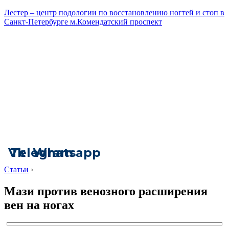
Лестер – центр подологии по восстановлению ногтей и стоп в
Санкт-Петербурге м.Комендатский проспект
Vk
Telegram
Whatsapp
Статьи
›
Мази против венозного расширения
вен на ногах