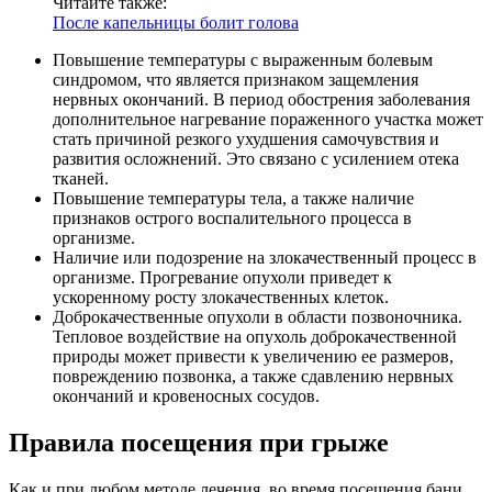
Читайте также:
После капельницы болит голова
Повышение температуры с выраженным болевым
синдромом, что является признаком защемления
нервных окончаний. В период обострения заболевания
дополнительное нагревание пораженного участка может
стать причиной резкого ухудшения самочувствия и
развития осложнений. Это связано с усилением отека
тканей.
Повышение температуры тела, а также наличие
признаков острого воспалительного процесса в
организме.
Наличие или подозрение на злокачественный процесс в
организме. Прогревание опухоли приведет к
ускоренному росту злокачественных клеток.
Доброкачественные опухоли в области позвоночника.
Тепловое воздействие на опухоль доброкачественной
природы может привести к увеличению ее размеров,
повреждению позвонка, а также сдавлению нервных
окончаний и кровеносных сосудов.
Правила посещения при грыже
Как и при любом методе лечения, во время посещения бани