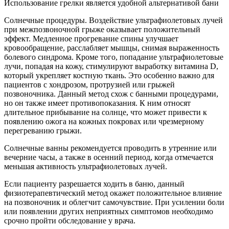
Использование грелки является удобной альтернативой бани
Солнечные процедуры. Воздействие ультрафиолетовых лучей
при межпозвоночной грыже оказывает положительный
эффект. Медленное прогревание спины улучшает
кровообращение, расслабляет мышцы, снимая выраженность
болевого синдрома. Кроме того, попадание ультрафиолетовые
лучи, попадая на кожу, стимулируют выработку витамина D,
который укрепляет костную ткань. Это особенно важно для
пациентов с хондрозом, протрузией или грыжей
позвоночника. Данный метод схож с банными процедурами,
но он также имеет противопоказания. К ним относят
длительное прибывание на солнце, что может привести к
появлению ожога на кожных покровах или чрезмерному
перегреванию грыжи.
Солнечные ванны рекомендуется проводить в утренние или
вечерние часы, а также в осенний период, когда отмечается
меньшая активность ультрафиолетовых лучей.
Если пациенту разрешается ходить в баню, данный
физиотерапевтический метод окажет положительное влияние
на позвоночник и облегчит самочувствие. При усилении боли
или появлении других неприятных симптомов необходимо
срочно пройти обследование у врача.