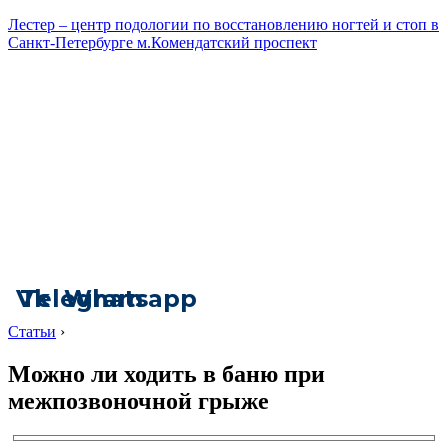
Лестер – центр подологии по восстановлению ногтей и стоп в
Санкт-Петербурге м.Комендатский проспект
Vk
Telegram
Whatsapp
Статьи
›
Можно ли ходить в баню при
межпозвоночной грыже