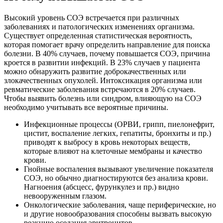
Высокий уровень СОЭ встречается при различных
заболеваниях и патологических изменениях организма.
Существует определенная статистическая вероятность,
которая помогает врачу определить направление для поиска
болезни. В 40% случаев, почему повышается СОЭ, причина
кроется в развитии инфекций. В 23% случаев у пациента
можно обнаружить развитие доброкачественных или
злокачественных опухолей. Интоксикация организма или
ревматические заболевания встречаются в 20% случаев.
Чтобы выявить болезнь или синдром, влияющую на СОЭ
необходимо учитывать все вероятные причины.
Инфекционные процессы (ОРВИ, грипп, пиелонефрит,
цистит, воспаление легких, гепатиты, бронхиты и пр.)
приводят к выбросу в кровь некоторых веществ,
которые влияют на клеточные мембраны и качество
крови.
Гнойные воспаления вызывают увеличение показателя
СОЭ, но обычно диагностируются без анализа крови.
Нагноения (абсцесс, фурункулез и пр.) видно
невооруженным глазом.
Онкологические заболевания, чаще периферические, но
и другие новообразования способны вызвать высокую
реакцию оседания эритроцитов.