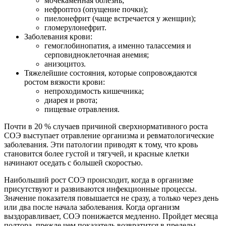
мочекаменная болезнь;
нефроптоз (опущение почки);
пиелонефрит (чаще встречается у женщин);
гломерулонефрит.
Заболевания крови:
гемоглобинопатия, а именно талассемия и
серповидноклеточная анемия;
анизоцитоз.
Тяжелейшие состояния, которые сопровождаются
ростом вязкости крови:
непроходимость кишечника;
диарея и рвота;
пищевые отравления.
Почти в 20 % случаев причиной сверхнормативного роста
СОЭ выступает отравление организма и ревматологические
заболевания. Эти патологии приводят к тому, что кровь
становится более густой и тягучей, и красные клетки
начинают оседать с большей скоростью.
Наибольший рост СОЭ происходит, когда в организме
присутствуют и развиваются инфекционные процессы.
Значение показателя повышается не сразу, а только через день
или два после начала заболевания. Когда организм
выздоравливает, СОЭ понижается медленно. Пройдет месяца
полтора, прежде чем показатель возвратится в пределы