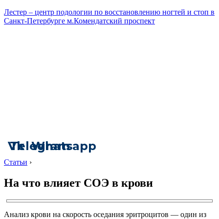
Лестер – центр подологии по восстановлению ногтей и стоп в
Санкт-Петербурге м.Комендатский проспект
Vk
Telegram
Whatsapp
Статьи
›
На что влияет СОЭ в крови
Анализ крови на скорость оседания эритроцитов — один из