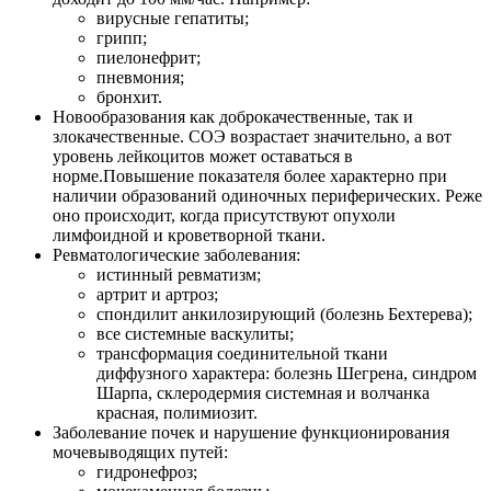
вирусные гепатиты;
грипп;
пиелонефрит;
пневмония;
бронхит.
Новообразования как доброкачественные, так и
злокачественные. СОЭ возрастает значительно, а вот
уровень лейкоцитов может оставаться в
норме.Повышение показателя более характерно при
наличии образований одиночных периферических. Реже
оно происходит, когда присутствуют опухоли
лимфоидной и кроветворной ткани.
Ревматологические заболевания:
истинный ревматизм;
артрит и артроз;
спондилит анкилозирующий (болезнь Бехтерева);
все системные васкулиты;
трансформация соединительной ткани
диффузного характера: болезнь Шегрена, синдром
Шарпа, склеродермия системная и волчанка
красная, полимиозит.
Заболевание почек и нарушение функционирования
мочевыводящих путей:
гидронефроз;