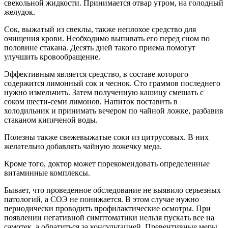
свекольной жидкости. Принимается отвар утром, на голодный
желудок.
Сок, выжатый из свеклы, также неплохое средство для
очищения крови. Необходимо выпивать его перед сном по
половине стакана. Десять дней такого приема помогут
улучшить кровообращение.
Эффективным является средство, в составе которого
содержится лимонный сок и чеснок. Сто граммов последнего
нужно измельчить. Затем полученную кашицу смешать с
соком шести-семи лимонов. Напиток поставить в
холодильник и принимать вечером по чайной ложке, разбавив
стаканом кипяченой воды.
Полезны также свежевыжатые соки из цитрусовых. В них
желательно добавлять чайную ложечку меда.
Кроме того, доктор может порекомендовать определенные
витаминные комплексы.
Бывает, что проведенное обследование не выявило серьезных
патологий, а СОЭ не понижается. В этом случае нужно
периодически проводить профилактические осмотры. При
появлении негативной симптоматики нельзя пускать все на
самотек, а обратиться за консультацией. Превентивные меры