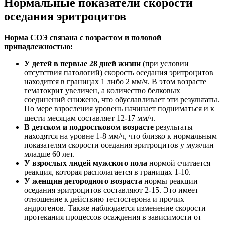
Нормальные показатели скорости
оседания эритроцитов
Норма СОЭ связана с возрастом и половой
принадлежностью:
У детей в первые 28 дней жизни
(при условии
отсутствия патологий) скорость оседания эритроцитов
находится в границах 1 либо 2 мм/ч. В этом возрасте
гематокрит увеличен, а количество белковых
соединений снижено, что обуславливает эти результаты.
По мере взросления уровень начинает подниматься и к
шести месяцам составляет 12-17 мм/ч.
В детском и подростковом возрасте
результаты
находятся на уровне 1-8 мм/ч, что близко к нормальным
показателям скорости оседания эритроцитов у мужчин
младше 60 лет.
У взрослых людей мужского пола
нормой считается
реакция, которая располагается в границах 1-10.
У женщин детородного возраста
нормы реакции
оседания эритроцитов составляют 2-15. Это имеет
отношение к действию тестостерона и прочих
андрогенов. Также наблюдается изменение скорости
протекания процессов осаждения в зависимости от