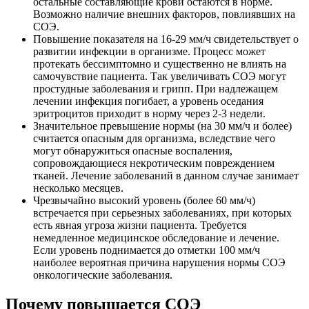
остальные составляющие крови остаются в норме.
Возможно наличие внешних факторов, повлиявших на
СОЭ.
Повышение показателя на 16-29 мм/ч свидетельствует о
развитии инфекции в организме. Процесс может
протекать бессимптомно и существенно не влиять на
самочувствие пациента. Так увеличивать СОЭ могут
простудные заболевания и грипп. При надлежащем
лечении инфекция погибает, а уровень оседания
эритроцитов приходит в норму через 2-3 недели.
Значительное превышение нормы (на 30 мм/ч и более)
считается опасным для организма, вследствие чего
могут обнаружиться опасные воспаления,
сопровождающиеся некротическим повреждением
тканей. Лечение заболеваний в данном случае занимает
несколько месяцев.
Чрезвычайно высокий уровень (более 60 мм/ч)
встречается при серьезных заболеваниях, при которых
есть явная угроза жизни пациента. Требуется
немедленное медицинское обследование и лечение.
Если уровень поднимается до отметки 100 мм/ч
наиболее вероятная причина нарушения нормы СОЭ
онкологические заболевания.
Почему повышается СОЭ