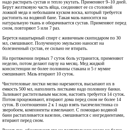
надо растирать сустав и тепло укутать. Применяют 9–10 дней.
Берут желтковую часть яйца, соединяют ее со столовой
ложкой меда и небольшим куском воска, который требуется
растопить на водяной бане. Такая мазь наносится на
натуральную ткань и оборачивается сустав. Применяют перед
сном, повторяют 5 или 7 раз.
Берется нашатырный спирт с живичным скипидаром по 30
мл, смешивают. Полученную эмульсию наносят на
болезненный сустав, ее сильно не втирать.
На протяжении первых 7 суток боль устранится, применяют
неделю, потом делают паузу на месяц. Мед жидкой
консистенции не более половины стакана и 5 г мумие
смешивают. Мазь втирают 10 суток.
Чистотеловые листки мелко нарезаются, высыпают их в
емкость 500 мл, наполнить листками надо половину банки.
Заливают растительным маслом, настоять требуется 14 суток.
Потом процеживают, втирают дома перед сном не более 14
суток. В соотношении 2 к 1 надо взять тысячелистника со
зверобоем, компоненты измельчают. С помощью водяной
бани растапливается вазелин, смешивается с ингредиентами,
втирают перед сном.