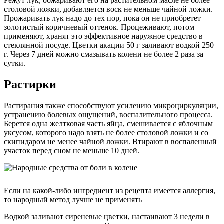
Режут лук, обжаривают его на растительном масле не более
столовой ложки, добавляется воск не меньше чайной ложки.
Прожаривать лук надо до тех пор, пока он не приобретет
золотистый коричневый оттенок. Процеживают, потом
применяют, хранят это эффективное наружное средство в
стеклянной посуде. Цветки акации 50 г заливают водкой 250
г. Через 7 дней можно смазывать колени не более 2 раза за
сутки.
Растирки
Растирания также способствуют усилению микроциркуляции,
устранению болевых ощущений, воспалительного процесса.
Берется одна желтковая часть яйца, смешивается с яблочным
уксусом, которого надо взять не более столовой ложки и со
скипидаром не менее чайной ложки. Втирают в воспаленный
участок перед сном не меньше 10 дней.
Если на какой-либо ингредиент из рецепта имеется аллергия,
то народный метод лучше не применять
Водкой заливают сиреневые цветки, настаивают 3 недели в