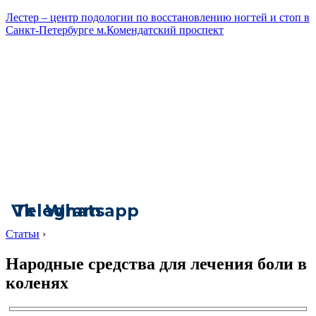
Лестер – центр подологии по восстановлению ногтей и стоп в
Санкт-Петербурге м.Комендатский проспект
Vk
Telegram
Whatsapp
Статьи
›
Народные средства для лечения боли в
коленях