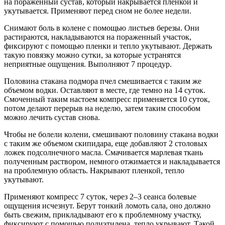
на пораженный сустав, который накрывается пленкой и
укутывается. Применяют перед сном не более недели.
Снимают боль в колене с помощью листьев березы. Они
растираются, накладываются на пораженный участок,
фиксируют с помощью пленки и тепло укутывают. Держать
такую повязку можно сутки, за которые устранятся
неприятные ощущения. Выполняют 7 процедур.
Половина стакана подмора пчел смешивается с таким же
объемом водки. Оставляют в месте, где темно на 14 суток.
Смоченный таким настоем компресс применяется 10 суток,
потом делают перерыв на неделю, затем таким способом
можно лечить сустав снова.
Чтобы не болели колени, смешивают половину стакана водки
с таким же объемом скипидара, еще добавляют 2 столовых
ложек подсолнечного масла. Смачивается марлевая ткань
полученным раствором, немного отжимается и накладывается
на проблемную область. Накрывают пленкой, тепло
укутывают.
Применяют компресс 7 суток, через 2–3 сеанса болевые
ощущения исчезнут. Берут тонкий ломоть сала, оно должно
быть свежим, прикладывают его к проблемному участку,
фиксируют с помощью полиэтилена, тепло укрывают. Такой