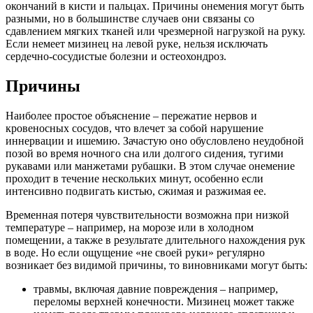
окончаний в кисти и пальцах. Причины онемения могут быть
разными, но в большинстве случаев они связаны со
сдавлением мягких тканей или чрезмерной нагрузкой на руку.
Если немеет мизинец на левой руке, нельзя исключать
сердечно-сосудистые болезни и остеохондроз.
Причины
Наиболее простое объяснение – пережатие нервов и
кровеносных сосудов, что влечет за собой нарушение
иннервации и ишемию. Зачастую оно обусловлено неудобной
позой во время ночного сна или долгого сидения, тугими
рукавами или манжетами рубашки. В этом случае онемение
проходит в течение нескольких минут, особенно если
интенсивно подвигать кистью, сжимая и разжимая ее.
Временная потеря чувствительности возможна при низкой
температуре – например, на морозе или в холодном
помещении, а также в результате длительного нахождения рук
в воде. Но если ощущение «не своей руки» регулярно
возникает без видимой причины, то виновниками могут быть:
травмы, включая давние повреждения – например,
переломы верхней конечности. Мизинец может также