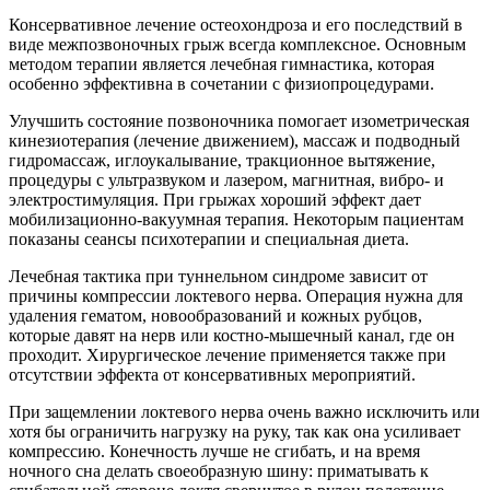
Консервативное лечение остеохондроза и его последствий в
виде межпозвоночных грыж всегда комплексное. Основным
методом терапии является лечебная гимнастика, которая
особенно эффективна в сочетании с физиопроцедурами.
Улучшить состояние позвоночника помогает изометрическая
кинезиотерапия (лечение движением), массаж и подводный
гидромассаж, иглоукалывание, тракционное вытяжение,
процедуры с ультразвуком и лазером, магнитная, вибро- и
электростимуляция. При грыжах хороший эффект дает
мобилизационно-вакуумная терапия. Некоторым пациентам
показаны сеансы психотерапии и специальная диета.
Лечебная тактика при туннельном синдроме зависит от
причины компрессии локтевого нерва. Операция нужна для
удаления гематом, новообразований и кожных рубцов,
которые давят на нерв или костно-мышечный канал, где он
проходит. Хирургическое лечение применяется также при
отсутствии эффекта от консервативных мероприятий.
При защемлении локтевого нерва очень важно исключить или
хотя бы ограничить нагрузку на руку, так как она усиливает
компрессию. Конечность лучше не сгибать, и на время
ночного сна делать своеобразную шину: приматывать к