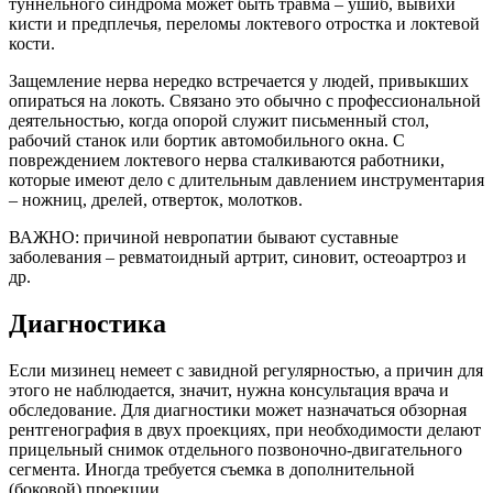
туннельного синдрома может быть травма – ушиб, вывихи
кисти и предплечья, переломы локтевого отростка и локтевой
кости.
Защемление нерва нередко встречается у людей, привыкших
опираться на локоть. Связано это обычно с профессиональной
деятельностью, когда опорой служит письменный стол,
рабочий станок или бортик автомобильного окна. С
повреждением локтевого нерва сталкиваются работники,
которые имеют дело с длительным давлением инструментария
– ножниц, дрелей, отверток, молотков.
ВАЖНО: причиной невропатии бывают суставные
заболевания – ревматоидный артрит, синовит, остеоартроз и
др.
Диагностика
Если мизинец немеет с завидной регулярностью, а причин для
этого не наблюдается, значит, нужна консультация врача и
обследование. Для диагностики может назначаться обзорная
рентгенография в двух проекциях, при необходимости делают
прицельный снимок отдельного позвоночно-двигательного
сегмента. Иногда требуется съемка в дополнительной
(боковой) проекции.