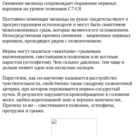
Онемение мизинца сопровождает поражение нервных
корешков на уровне позвонков С7-С8
Постоянно немеющие мизинцы на руках свидетельствуют о
прогрессирующем остеохондрозе и могут быть симптомом
межпозвонковых грыж, которые являются его осложнением.
Непосредственная причина онемения – защемление нервных
корешков, проходящих рядом с позвоночником.
Нервы могут оказаться «зажатыми» грыжевым
выпячиванием, сместившимся позвонком или костным
наростом (остеофитом). Чем сильнее давление, тем чаще и
дольше немеет один или несколько пальцев.
Парестезии, как по-научному называется расстройство
чувствительности, свойственно также синдрому позвоночной
артерии, при котором пережимается нервно-сосудистый
пучок. В результате нарушается кровообращение в головном
мозге, шейно-воротниковой зоне и верхних конечностях.
Причина та же – сместившиеся позвонки, остеофиты,
протрузии и грыжи.