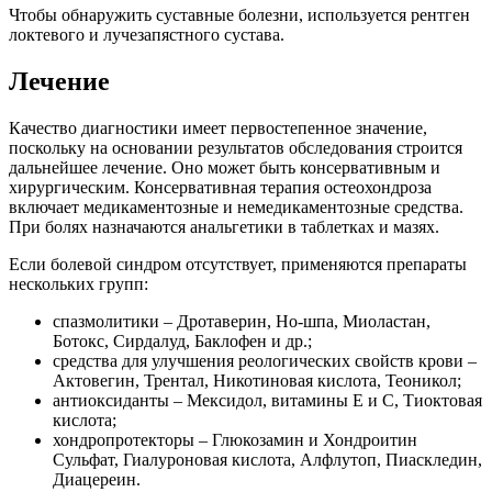
Чтобы обнаружить суставные болезни, используется рентген
локтевого и лучезапястного сустава.
Лечение
Качество диагностики имеет первостепенное значение,
поскольку на основании результатов обследования строится
дальнейшее лечение. Оно может быть консервативным и
хирургическим. Консервативная терапия остеохондроза
включает медикаментозные и немедикаментозные средства.
При болях назначаются анальгетики в таблетках и мазях.
Если болевой синдром отсутствует, применяются препараты
нескольких групп:
спазмолитики – Дротаверин, Но-шпа, Миоластан,
Ботокс, Сирдалуд, Баклофен и др.;
средства для улучшения реологических свойств крови –
Актовегин, Трентал, Никотиновая кислота, Теоникол;
антиоксиданты – Мексидол, витамины E и С, Тиоктовая
кислота;
хондропротекторы – Глюкозамин и Хондроитин
Сульфат, Гиалуроновая кислота, Алфлутоп, Пиаскледин,
Диацереин.