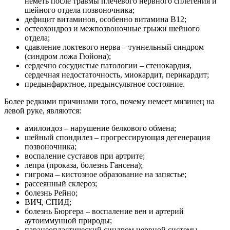
неметь после травмы плечевого нервного сплетения и
шейного отдела позвоночника;
дефицит витаминов, особенно витамина В12;
остеохондроз и межпозвоночные грыжи шейного
отдела;
сдавление локтевого нерва – туннельный синдром
(синдром ложа Гюйона);
сердечно сосудистые патологии – стенокардия,
сердечная недостаточность, миокардит, перикардит;
предынфарктное, предынсультное состояние.
Более редкими причинами того, почему немеет мизинец на
левой руке, являются:
амилоидоз – нарушение белкового обмена;
шейный спондилез – прогрессирующая дегенерация
позвоночника;
воспаление суставов при артрите;
лепра (проказа, болезнь Гансена);
гигрома – кистозное образование на запястье;
рассеянный склероз;
болезнь Рейно;
ВИЧ, СПИД;
болезнь Бюргера – воспаление вен и артерий
аутоиммунной природы;
паранеопластический синдром нервной системы.