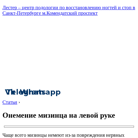
Лестер – центр подологии по восстановлению ногтей и стоп в
Санкт-Петербурге м.Комендатский проспект
Vk
Telegram
Whatsapp
Статьи
›
Онемение мизинца на левой руке
Чаще всего мизинцы немеют из-за повреждения нервных