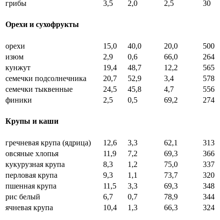
грибы
3,5
2,0
2,5
30
Орехи и сухофрукты
орехи
15,0
40,0
20,0
500
изюм
2,9
0,6
66,0
264
кунжут
19,4
48,7
12,2
565
семечки подсолнечника
20,7
52,9
3,4
578
семечки тыквенные
24,5
45,8
4,7
556
финики
2,5
0,5
69,2
274
Крупы и каши
гречневая крупа (ядрица)
12,6
3,3
62,1
313
овсяные хлопья
11,9
7,2
69,3
366
кукурузная крупа
8,3
1,2
75,0
337
перловая крупа
9,3
1,1
73,7
320
пшенная крупа
11,5
3,3
69,3
348
рис белый
6,7
0,7
78,9
344
ячневая крупа
10,4
1,3
66,3
324