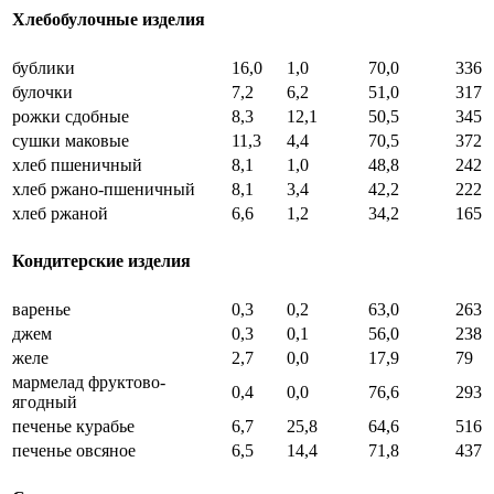
Хлебобулочные изделия
бублики
16,0
1,0
70,0
336
булочки
7,2
6,2
51,0
317
рожки сдобные
8,3
12,1
50,5
345
сушки маковые
11,3
4,4
70,5
372
хлеб пшеничный
8,1
1,0
48,8
242
хлеб ржано-пшеничный
8,1
3,4
42,2
222
хлеб ржаной
6,6
1,2
34,2
165
Кондитерские изделия
варенье
0,3
0,2
63,0
263
джем
0,3
0,1
56,0
238
желе
2,7
0,0
17,9
79
мармелад фруктово-
0,4
0,0
76,6
293
ягодный
печенье курабье
6,7
25,8
64,6
516
печенье овсяное
6,5
14,4
71,8
437