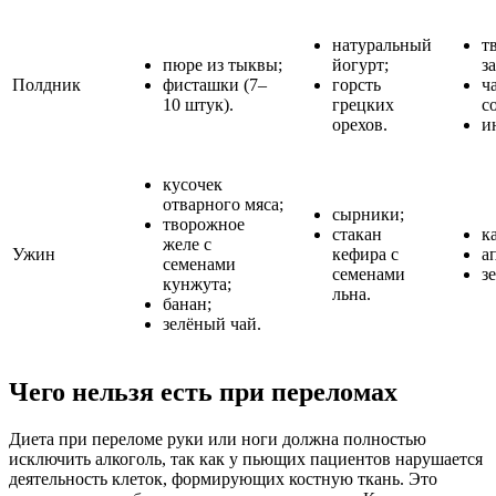
натуральный
т
пюре из тыквы;
йогурт;
з
Полдник
фисташки (7–
горсть
ч
10 штук).
грецких
с
орехов.
и
кусочек
отварного мяса;
сырники;
творожное
стакан
к
желе с
Ужин
кефира с
а
семенами
семенами
з
кунжута;
льна.
банан;
зелёный чай.
Чего нельзя есть при переломах
Диета при переломе руки или ноги должна полностью
исключить алкоголь, так как у пьющих пациентов нарушается
деятельность клеток, формирующих костную ткань. Это