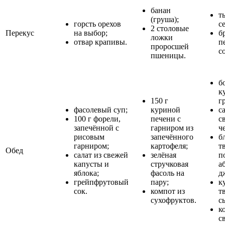
банан
т
(груша);
горсть орехов
с
2 столовые
Перекус
на выбор;
б
ложки
отвар крапивы.
п
проросшей
с
пшеницы.
б
к
150 г
г
фасолевый суп;
куриной
с
100 г форели,
печени с
с
запечённой с
гарниром из
ч
рисовым
запечённого
б
гарниром;
картофеля;
т
Обед
салат из свежей
зелёная
п
капусты и
стручковая
а
яблока;
фасоль на
д
грейпфрутовый
пару;
к
сок.
компот из
т
сухофруктов.
с
к
с