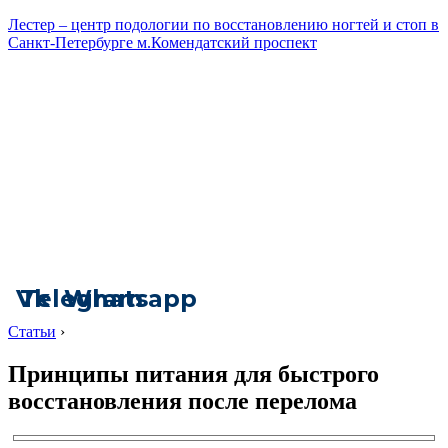
Лестер – центр подологии по восстановлению ногтей и стоп в
Санкт-Петербурге м.Комендатский проспект
Vk
Telegram
Whatsapp
Статьи
›
Принципы питания для быстрого
восстановления после перелома