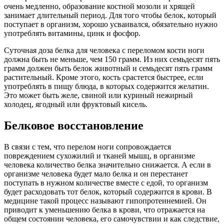
очень медленно, образование костной мозоли и хрящей
занимает длительный период. Для того чтобы белок, который
поступает в организм, хорошо усваивался, обязательно нужно
употреблять витамины, цинк и фосфор.
Суточная доза белка для человека с переломом кости ноги
должна быть не меньше, чем 150 грамм. Из них семьдесят пять
грамм должен быть белок животный и семьдесят пять грамм
растительный. Кроме этого, кость срастется быстрее, если
употреблять в пищу блюда, в которых содержится желатин.
Это может быть желе, свиной или куриный нежирный
холодец, ягодный или фруктовый кисель.
Белковое восстановление
В связи с тем, что перелом ноги сопровождается
повреждением сухожилий и тканей мышц, в организме
человека количество белка значительно снижается. А если в
организме человека будет мало белка и он перестанет
поступать в нужном количестве вместе с едой, то организм
будет расходовать тот белок, который содержится в крови. В
медицине такой процесс называют гипопротеинемией. Он
приводит к уменьшению белка в крови, что отражается на
общем состоянии человека, его самочувствии и как следствие,