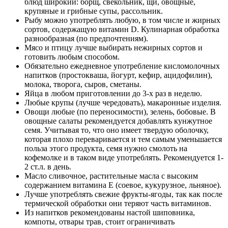
блюд широкий: борщ, свекольник, щи, овощные,
крупяные и грибные супы, рассольник.
Рыбу можно употреблять любую, в том числе и жирных
сортов, содержащую витамин D. Кулинарная обработка
разнообразная (по предпочтениям).
Мясо и птицу лучше выбирать нежирных сортов и
готовить любым способом.
Обязательно ежедневное употребление кисломолочных
напитков (простокваша, йогурт, кефир, ацидофилин),
молока, творога, сыров, сметаны.
Яйца в любом приготовлении до 3-х раз в неделю.
Любые крупы (лучше чередовать), макаронные изделия.
Овощи любые (по переносимости), зелень, бобовые. В
овощные салаты рекомендуется добавлять кунжутное
семя. Учитывая то, что оно имеет твердую оболочку,
которая плохо переваривается и тем самым уменьшается
польза этого продукта, семя нужно смолоть на
кофемолке и в таком виде употреблять. Рекомендуется 1-
2 ст.л. в день.
Масло сливочное, растительные масла с высоким
содержанием витамина Е (соевое, кукурузное, льняное).
Лучше употреблять свежие фрукты-ягоды, так как после
термической обработки они теряют часть витаминов.
Из напитков рекомендованы настой шиповника,
компоты, отвары трав, стоит ограничивать