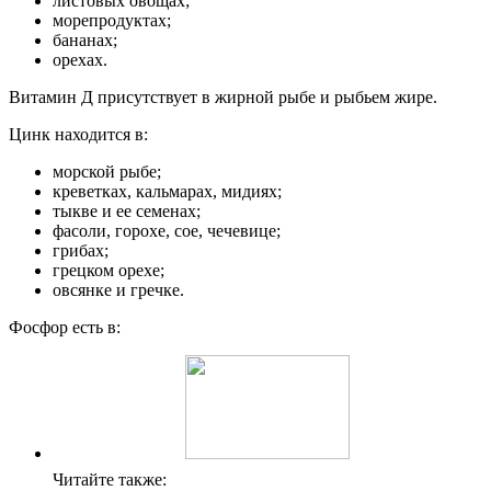
листовых овощах;
морепродуктах;
бананах;
орехах.
Витамин Д присутствует в жирной рыбе и рыбьем жире.
Цинк находится в:
морской рыбе;
креветках, кальмарах, мидиях;
тыкве и ее семенах;
фасоли, горохе, сое, чечевице;
грибах;
грецком орехе;
овсянке и гречке.
Фосфор есть в:
Читайте также: