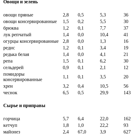
Овощи и зелень
овощи пряные
2,8
0,5
5,3
36
овощи консервированные
1,5
0,2
5,5
30
брюква
1,2
0,1
7,7
37
лук репчатый
1,4
0,0
10,4
41
огурцы консервированные
2,8
0,0
1,3
16
редис
1,2
0,1
3,4
19
редька белая
1,4
0,0
4,1
21
репа
1,5
0,1
6,2
30
сельдерей
0,9
0,1
2,1
12
помидоры
1,1
0,1
3,5
20
консервированные
хрен
3,2
0,4
10,5
56
чеснок
6,5
0,5
29,9
143
Сырье и приправы
горчица
5,7
6,4
22,0
162
кетчуп
1,8
1,0
22,2
93
майонез
2,4
67,0
3,9
627