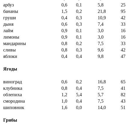
арбуз
0,6
0,1
5,8
25
бананы
1,5
0,2
21,8
95
груши
0,4
0,3
10,9
42
дыня
0,6
0,3
7,4
33
лайм
0,9
0,1
3,0
16
лимоны
0,9
0,1
3,0
16
мандарины
0,8
0,2
7,5
33
сливы
0,8
0,3
9,6
42
яблоки
0,4
0,4
9,8
47
Ягоды
виноград
0,6
0,2
16,8
65
клубника
0,8
0,4
7,5
41
облепиха
1,2
5,4
5,7
82
смородина
1,0
0,4
7,5
43
шиповник
1,6
0,0
14,0
51
Грибы