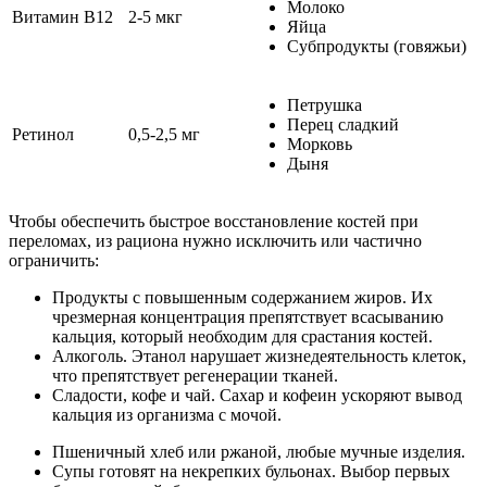
Молоко
Витамин В12
2-5 мкг
Яйца
Субпродукты (говяжьи)
Петрушка
Перец сладкий
Ретинол
0,5-2,5 мг
Морковь
Дыня
Чтобы обеспечить быстрое восстановление костей при
переломах, из рациона нужно исключить или частично
ограничить:
Продукты с повышенным содержанием жиров. Их
чрезмерная концентрация препятствует всасыванию
кальция, который необходим для срастания костей.
Алкоголь. Этанол нарушает жизнедеятельность клеток,
что препятствует регенерации тканей.
Сладости, кофе и чай. Сахар и кофеин ускоряют вывод
кальция из организма с мочой.
Пшеничный хлеб или ржаной, любые мучные изделия.
Супы готовят на некрепких бульонах. Выбор первых