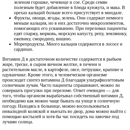
зеленом горошке, чечевице и сое. Среди семян
полезным будет добавление в блюда кунжута, и мака. В
орехах кальций больше всего присутствует в миндале.
Фрукты, овощи, ягоды, зелень. Они содержат немного
меньше кальция, но в них достаточно микроэлементов,
помогающих его усваиванию. При переломах пациенты
едят спаржу, морковь, морскую капусту, репу, землянику,
ежевику, смородину, вишню.
Морепродукты. Много кальция содержится в лососе и
сардинах.
Витамин Д в достаточном количестве содержится в рыбьем
жире, треске, в сыром яичном желтке, в печени и
растительном масле, в картофеле, овсе, петрушке, крапиве и
одуванчике. Кроме этого, в человеческом организме
происходит синтез витамина Д благодаря ультрафиолетовым
солнечным лучам. Часто пациенты спрашивают, можно ли
совершать прогулки при переломе. Ответ очевиден — для
того, чтобы организм вырабатывал собственный витамин Д,
необходимо как можно чаще бывать на улице в солнечную
погоду. Находясь в больнице, можно воспользоваться
инвалидной коляской и выехать во двор, дома можно выйти с
помощью костылей и хотя бы час посидеть на лавочке под
лучами солнца.