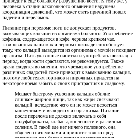
приводит к еще большему разрушению кости. К тому же, у
человека в стадии алкогольного опьянения нарушена
координация движений, что может стать причиной новых
падений и переломов.
Питание при переломе ноги не допускает продуктов,
вымывающих кальций из организма больного. Употребление
кофеина, содержащегося в кофе, черном крепком чае,
газированных напитках и черном шоколаде способствует
тому, что кальций выводится из организма с мочой и покидает
организм. Пить указанные напитки и употреблять шоколад в
период, когда кости срастаются, не рекомендуется. Также
врачи сходятся во мнении, что чрезмерное употребление
различных сладостей тоже приводит к вымыванию кальция,
поэтому любителям тортиков и пирожных придется на
некоторое время забыть о своих пристрастиях к сладкому.
Мешает быстрому усвоению кальция обилие
слишком жирной пищи, так как жиры связывают
кальций, вследствие чего он не может всосаться
кишечником и выводится из организма. Питание
после перелома не должно включать в себя
полуфабрикаты, колбасы, копчености и различные
соления. В такой еде нет ничего полезного, она
обделена витаминами и приносит только вред