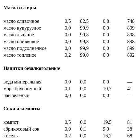
Масла и жиры
масло сливочное
0,5
82,5
0,8
748
масло кукурузное
0,0
99,9
0,0
899
масло льняное
0,0
99,8
0,0
898
масло оливковое
0,0
99,8
0,0
898
масло подсолнечное
0,0
99,9
0,0
899
масло топленое
0,2
99,0
0,0
892
Напитки безалкогольные
вода минеральная
0,0
0,0
0,0
—
морс брусничный
0,1
0,0
10,7
41
чай зеленый
0,0
0,0
0,0
—
Соки и компоты
компот
0,5
0,0
19,5
81
абрикосовый сок
0,9
0,1
9,0
38
кисель
0,2
0,0
16,7
68