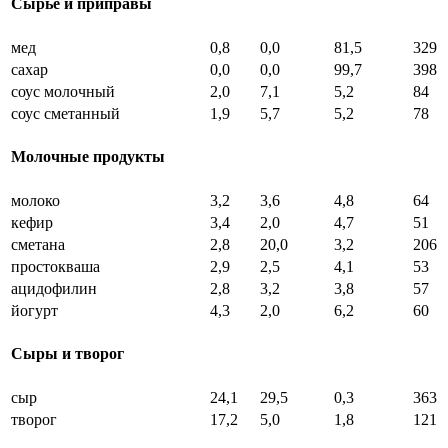
Сырье и приправы
мед
0,8
0,0
81,5
329
сахар
0,0
0,0
99,7
398
соус молочный
2,0
7,1
5,2
84
соус сметанный
1,9
5,7
5,2
78
Молочные продукты
молоко
3,2
3,6
4,8
64
кефир
3,4
2,0
4,7
51
сметана
2,8
20,0
3,2
206
простокваша
2,9
2,5
4,1
53
ацидофилин
2,8
3,2
3,8
57
йогурт
4,3
2,0
6,2
60
Сыры и творог
сыр
24,1
29,5
0,3
363
творог
17,2
5,0
1,8
121