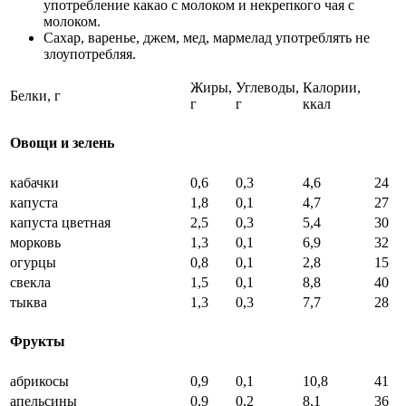
употребление какао с молоком и некрепкого чая с
молоком.
Сахар, варенье, джем, мед, мармелад употреблять не
злоупотребляя.
Жиры,
Углеводы,
Калории,
Белки, г
г
г
ккал
Овощи и зелень
кабачки
0,6
0,3
4,6
24
капуста
1,8
0,1
4,7
27
капуста цветная
2,5
0,3
5,4
30
морковь
1,3
0,1
6,9
32
огурцы
0,8
0,1
2,8
15
свекла
1,5
0,1
8,8
40
тыква
1,3
0,3
7,7
28
Фрукты
абрикосы
0,9
0,1
10,8
41
апельсины
0,9
0,2
8,1
36