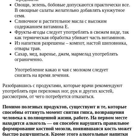
Овощи, зелень, бобовые допускаются практически все.
В овощные салаты желательно добавлять кунжутное
семя.
Сливочное и растительное масла с высоким
содержанием витамина Е.
Фрукты-ягоды следует употреблять в свежем виде, так
как термическая обработка убивает часть витаминов.
Из напитков разрешены – компот, настой шиповника,
отвары трав.
Сахар, мед, варенье, джем, мармелад употреблять
ограниченно.
Употребление какао и чая с молоком следует
снизить на время лечения.
Разобравшись с продуктами, которые врачи рекомендуют
употреблять при переломах ног, рук и других костей,
рассмотрим, от чего потребуется отказаться.
Помимо полезных продуктов, существуют и те, которые
способны оттянуть момент снятия гипса, возвращения
человека к полноценной жизни, работе. На первом месте
находится алкоголь — он способен нарушить правильное
формирование костной мозоли, появившаяся кость может
быстро разрушиться. Кроме этого алкогольные напитки