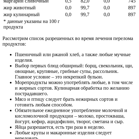
маргарин сливочный
0,5
82,0
0,0
745
жир животный
0,0
99,7
0,0
897
жир кулинарный
0,0
99,7
0,0
897
* данные указаны на 100 г
продукта
Рассмотрим список разрешенных во время лечения перелома
продуктов:
Пшеничный или ржаной хлеб, а также любые мучные
изделия.
Выбор первых блюд обширный: борщ, свекольник, щи,
овощные, крупяные, грибные супы, рассольник.
Главное условие – это некрепкий бульон.
Морепродукты можно употреблять любые, в том числе
и жирных сортов. Кулинарная обработка по желанию
пострадавшего.
Мясо и птицу следует брать нежирных сортов и
готовить любым способом.
Обязательное ежедневное употребление молочной и
кисломолочной продукции – молоко, простокваша,
йогурт, кефир, ацидофилин, творог, сметана и сыр.
Яйца разрешается, есть три раза в неделю.
Любые крупы и макаронные изделия следует
чередовать.