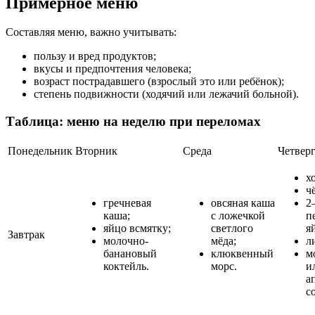
Примерное меню
Составляя меню, важно учитывать:
пользу и вред продуктов;
вкусы и предпочтения человека;
возраст пострадавшего (взрослый это или ребёнок);
степень подвижности (ходячий или лежачий больной).
Таблица: меню на неделю при переломах
Понедельник
Вторник
Среда
Четвер
х
ч
гречневая
овсяная каша
2
каша;
с ложечкой
п
яйцо всмятку;
светлого
я
Завтрак
молочно-
мёда;
л
банановый
клюквенный
м
коктейль.
морс.
и
а
с