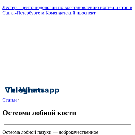
Лестер – центр подологии по восстановлению ногтей и стоп в
Санкт-Петербурге м.Комендатский проспект
Vk
Telegram
Whatsapp
Статьи
›
Остеома лобной кости
Остеома лобной пазухи — доброкачественное