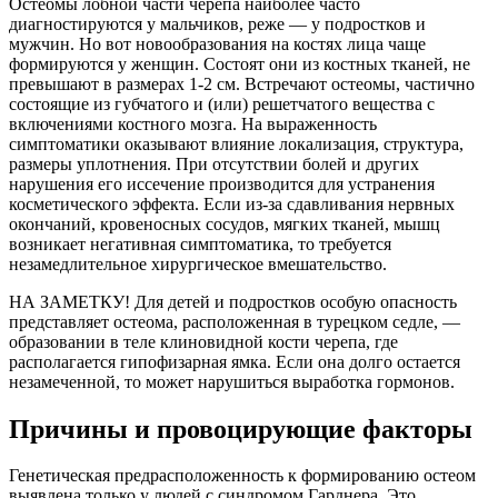
Остеомы лобной части черепа наиболее часто
диагностируются у мальчиков, реже — у подростков и
мужчин. Но вот новообразования на костях лица чаще
формируются у женщин. Состоят они из костных тканей, не
превышают в размерах 1-2 см. Встречают остеомы, частично
состоящие из губчатого и (или) решетчатого вещества с
включениями костного мозга. На выраженность
симптоматики оказывают влияние локализация, структура,
размеры уплотнения. При отсутствии болей и других
нарушения его иссечение производится для устранения
косметического эффекта. Если из-за сдавливания нервных
окончаний, кровеносных сосудов, мягких тканей, мышц
возникает негативная симптоматика, то требуется
незамедлительное хирургическое вмешательство.
НА ЗАМЕТКУ! Для детей и подростков особую опасность
представляет остеома, расположенная в турецком седле, —
образовании в теле клиновидной кости черепа, где
располагается гипофизарная ямка. Если она долго остается
незамеченной, то может нарушиться выработка гормонов.
Причины и провоцирующие факторы
Генетическая предрасположенность к формированию остеом
выявлена только у людей с синдромом Гарднера. Это