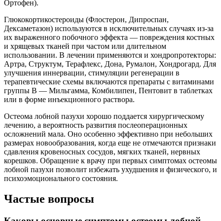
Ортофен).
Глюкокортикостероиды (Флостерон, Дипроспан,
Дексаметазон) используются в исключительных случаях из-за
их выраженного побочного эффекта — повреждения костных
и хрящевых тканей при частом или длительном
использовании. В лечении применяются и хондропротекторы:
Артра, Структум, Терафлекс, Дона, Румалон, Хондрогард. Для
улучшения иннервации, стимуляции регенерации в
терапевтические схемы включаются препараты с витаминами
группы B — Мильгамма, Комбилипен, Пентовит в таблетках
или в форме инъекционного раствора.
Остеома лобной пазухи хорошо поддается хирургическому
лечению, а вероятность развития послеоперационных
осложнений мала. Оно особенно эффективно при небольших
размерах новообразования, когда еще не отмечаются признаки
сдавления кровеносных сосудов, мягких тканей, нервных
корешков. Обращение к врачу при первых симптомах остеомы
лобной пазухи позволит избежать ухудшения и физического, и
психоэмоционального состояния.
Частые вопросы
Каковы основные симптомы остеомы лобной