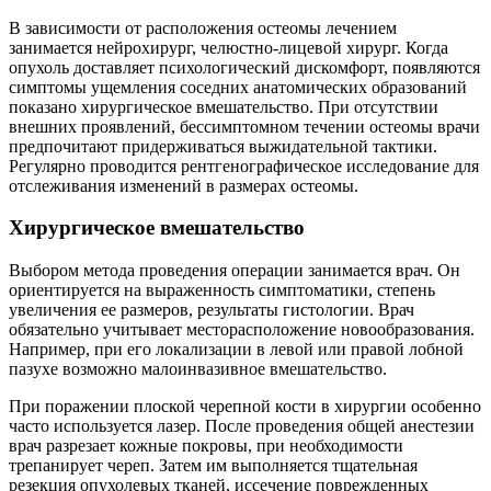
В зависимости от расположения остеомы лечением
занимается нейрохирург, челюстно-лицевой хирург. Когда
опухоль доставляет психологический дискомфорт, появляются
симптомы ущемления соседних анатомических образований
показано хирургическое вмешательство. При отсутствии
внешних проявлений, бессимптомном течении остеомы врачи
предпочитают придерживаться выжидательной тактики.
Регулярно проводится рентгенографическое исследование для
отслеживания изменений в размерах остеомы.
Хирургическое вмешательство
Выбором метода проведения операции занимается врач. Он
ориентируется на выраженность симптоматики, степень
увеличения ее размеров, результаты гистологии. Врач
обязательно учитывает месторасположение новообразования.
Например, при его локализации в левой или правой лобной
пазухе возможно малоинвазивное вмешательство.
При поражении плоской черепной кости в хирургии особенно
часто используется лазер. После проведения общей анестезии
врач разрезает кожные покровы, при необходимости
трепанирует череп. Затем им выполняется тщательная
резекция опухолевых тканей, иссечение поврежденных