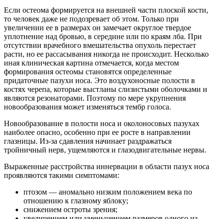
Если остеома формируется на внешней части плоской кости,
то человек даже не подозревает об этом. Только при
увеличении ее в размерах он замечает округлое твердое
уплотнение над бровью, в середине или по краям лба. При
отсутствии врачебного вмешательства опухоль перестает
расти, но ее рассасывания никогда не происходит. Несколько
иная клиническая картина отмечается, когда местом
формирования остеомы становятся определенные
придаточные пазухи носа. Это воздухоносные полости в
костях черепа, которые выстланы слизистыми оболочками и
являются резонаторами. Поэтому по мере укрупнения
новообразования может изменяться тембр голоса.
Новообразование в полости носа и околоносовых пазухах
наиболее опасно, особенно при ее росте в направлении
глазницы. Из-за сдавления начинает раздражаться
тройничный нерв, ущемляются и глазодвигательные нервы.
Выраженные расстройства иннервации в области пазух носа
проявляются такими симптомами:
птозом — аномально низким положением века по
отношению к глазному яблоку;
снижением остроты зрения;
увеличением или уменьшением размеров одного из