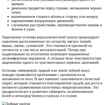
зрачков;
двоением предметов перед глазами, мельканием черных
точек;
выпячиванием глазного яблока в сторону или вперед;
нарушениями координации движений;
слуховыми расстройствами, преимущественно шумом и
звоном в ушах.
Укрупнение остеомы верхнечелюстной пазухи провоцирует
сдавление расположенных по соседству мягких тканей,
мышц, связок, сухожилий. Это становится причиной их
отечности, в том числе воспалительной. Теперь при
надавливании на уплотнение возникают выраженные
дискомфортные ощущения. А сильные боли чувствуются при
защемлении одного из чувствительных нервных окончаний.
Остеомы гайморовой, правой или левой лобной пазух
нередко проявляются проблемами с дыханием из-за
заложенности носа. В них начинает скапливаться слизистый
секрет, который становится благоприятной средой для роста и
активного размножения патогенных микроорганизмов. Это
предрасполагает к развитию гайморита, возникновению
болей и непосредственно в пазухах и в голове.