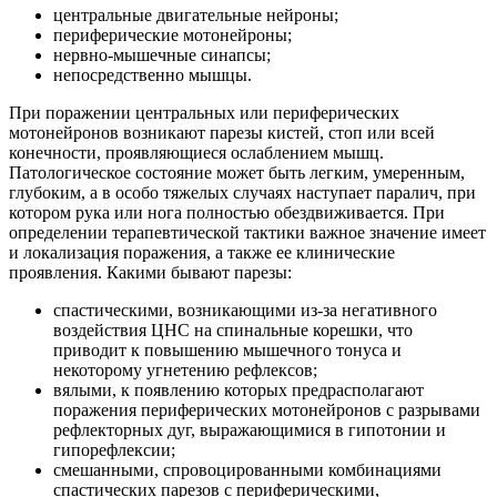
центральные двигательные нейроны;
периферические мотонейроны;
нервно-мышечные синапсы;
непосредственно мышцы.
При поражении центральных или периферических
мотонейронов возникают парезы кистей, стоп или всей
конечности, проявляющиеся ослаблением мышц.
Патологическое состояние может быть легким, умеренным,
глубоким, а в особо тяжелых случаях наступает паралич, при
котором рука или нога полностью обездвиживается. При
определении терапевтической тактики важное значение имеет
и локализация поражения, а также ее клинические
проявления. Какими бывают парезы:
спастическими, возникающими из-за негативного
воздействия ЦНС на спинальные корешки, что
приводит к повышению мышечного тонуса и
некоторому угнетению рефлексов;
вялыми, к появлению которых предрасполагают
поражения периферических мотонейронов с разрывами
рефлекторных дуг, выражающимися в гипотонии и
гипорефлексии;
смешанными, спровоцированными комбинациями
спастических парезов с периферическими,