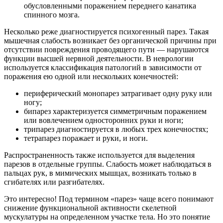
обусловленными поражением переднего канатика
спинного мозга.
Несколько реже диагностируется психогенный парез. Такая
мышечная слабость возникает без органической причины при
отсутствии повреждения проводящего пути — нарушаются
функции высшей нервной деятельности. В неврологии
используется классификация патологий в зависимости от
поражения ею одной или нескольких конечностей:
периферический монопарез затрагивает одну руку или
ногу;
бипарез характеризуется симметричным поражением
или вовлечением односторонних руки и ноги;
трипарез диагностируется в любых трех конечностях;
тетрапарез поражает и руки, и ноги.
Распространенность также используется для выделения
парезов в отдельные группы. Слабость может наблюдаться в
пальцах рук, в мимических мышцах, возникать только в
сгибателях или разгибателях.
Это интересно! Под термином «парез» чаще всего понимают
снижение функциональной активности скелетной
мускулатуры на определенном участке тела. Но это понятие