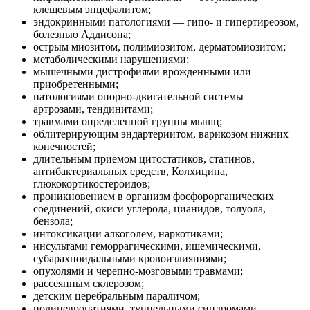
клещевым энцефалитом;
эндокринными патологиями — гипо- и гипертиреозом,
болезнью Аддисона;
острым миозитом, полимиозитом, дерматомиозитом;
метаболическими нарушениями;
мышечными дистрофиями врожденными или
приобретенными;
патологиями опорно-двигательной системы —
артрозами, тендинитами;
травмами определенной группы мышц;
облитерирующим эндартериитом, варикозом нижних
конечностей;
длительным приемом цитостатиков, статинов,
антибактериальных средств, Колхицина,
глюкокортикостероидов;
проникновением в организм фосфорорганических
соединений, окиси углерода, цианидов, толуола,
бензола;
интоксикации алкоголем, наркотиками;
инсультами геморрагическими, ишемическими,
субарахноидальными кровоизлияниями;
опухолями и черепно-мозговыми травмами;
рассеянным склерозом;
детским церебральным параличом;
полиневропатиями, туннельными синдромами,