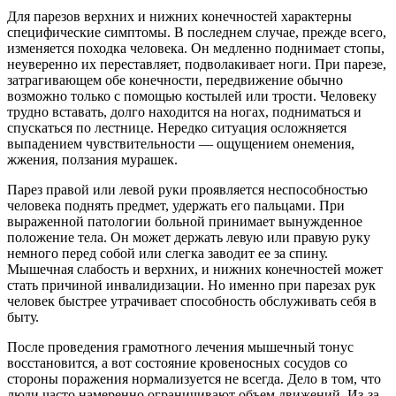
Для парезов верхних и нижних конечностей характерны
специфические симптомы. В последнем случае, прежде всего,
изменяется походка человека. Он медленно поднимает стопы,
неуверенно их переставляет, подволакивает ноги. При парезе,
затрагивающем обе конечности, передвижение обычно
возможно только с помощью костылей или трости. Человеку
трудно вставать, долго находится на ногах, подниматься и
спускаться по лестнице. Нередко ситуация осложняется
выпадением чувствительности — ощущением онемения,
жжения, ползания мурашек.
Парез правой или левой руки проявляется неспособностью
человека поднять предмет, удержать его пальцами. При
выраженной патологии больной принимает вынужденное
положение тела. Он может держать левую или правую руку
немного перед собой или слегка заводит ее за спину.
Мышечная слабость и верхних, и нижних конечностей может
стать причиной инвалидизации. Но именно при парезах рук
человек быстрее утрачивает способность обслуживать себя в
быту.
После проведения грамотного лечения мышечный тонус
восстановится, а вот состояние кровеносных сосудов со
стороны поражения нормализуется не всегда. Дело в том, что
люди часто намеренно ограничивают объем движений. Из-за