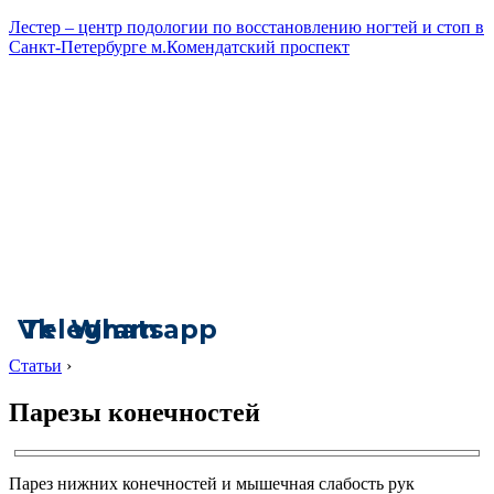
Лестер – центр подологии по восстановлению ногтей и стоп в
Санкт-Петербурге м.Комендатский проспект
Vk
Telegram
Whatsapp
Статьи
›
Парезы конечностей
Парез нижних конечностей и мышечная слабость рук