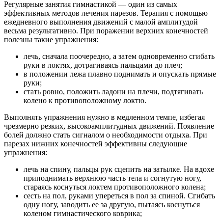
Регулярные занятия гимнастикой — один из самых
эффективных методов лечения парезов. Терапия с помощью
ежедневного выполнения движений с малой амплитудой
весьма результативно. При поражении верхних конечностей
полезны такие упражнения:
лечь, сначала поочередно, а затем одновременно сгибать
руки в локтях, дотрагиваясь пальцами до плеч;
в положении лежа плавно поднимать и опускать прямые
руки;
стать ровно, положить ладони на плечи, подтягивать
колено к противоположному локтю.
Выполнять упражнения нужно в медленном темпе, избегая
чрезмерно резких, высокоамплитудных движений. Появление
болей должно стать сигналом о необходимости отдыха. При
парезах нижних конечностей эффективны следующие
упражнения:
лечь на спину, пальцы рук сцепить на затылке. На вдохе
приподнимать верхнюю часть тела и согнутую ногу,
стараясь коснуться локтем противоположного колена;
сесть на пол, руками упереться в пол за спиной. Сгибать
одну ногу, заводить ее за другую, пытаясь коснуться
коленом гимнастического коврика;