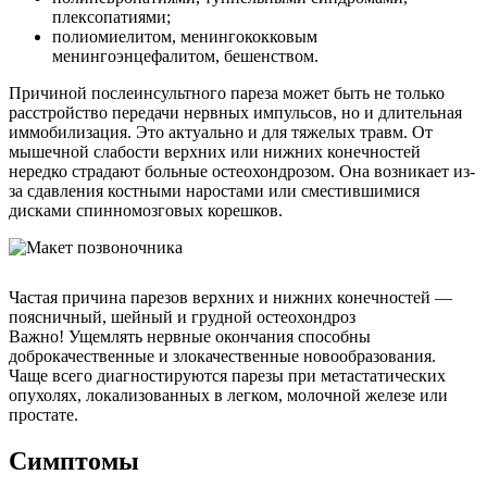
плексопатиями;
полиомиелитом, менингококковым
менингоэнцефалитом, бешенством.
Причиной послеинсультного пареза может быть не только
расстройство передачи нервных импульсов, но и длительная
иммобилизация. Это актуально и для тяжелых травм. От
мышечной слабости верхних или нижних конечностей
нередко страдают больные остеохондрозом. Она возникает из-
за сдавления костными наростами или сместившимися
дисками спинномозговых корешков.
Частая причина парезов верхних и нижних конечностей —
поясничный, шейный и грудной остеохондроз
Важно! Ущемлять нервные окончания способны
доброкачественные и злокачественные новообразования.
Чаще всего диагностируются парезы при метастатических
опухолях, локализованных в легком, молочной железе или
простате.
Симптомы