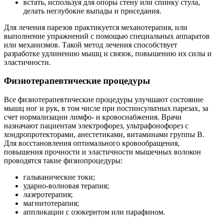
встать, используя для опоры стену или спинку стула,
делать неглубокие выпады и приседания.
Для лечения парезов практикуется механотерапия, или
выполнение упражнений с помощью специальных аппаратов
или механизмов. Такой метод лечения способствует
разработке удлинению мышц и связок, повышению их силы и
эластичности.
Физиотерапевтические процедуры
Все физиотерапевтические процедуры улучшают состояние
мышц ног и рук, в том числе при постинсультных парезах, за
счет нормализации лимфо- и кровоснабжения. Врачи
назначают пациентам электрофорез, ультрафонофорез с
хондропротекторами, анестетиками, витаминами группы B.
Для восстановления оптимального кровообращения,
повышения прочности и эластичности мышечных волокон
проводятся такие физиопроцедуры:
гальванические токи;
ударно-волновая терапия;
лазеротерапия;
магнитотерапия;
аппликации с озокеритом или парафином.