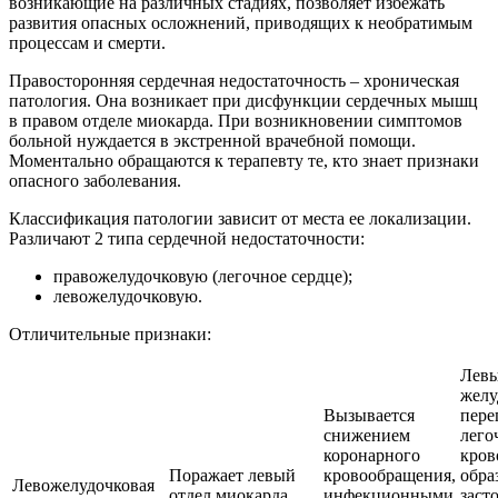
возникающие на различных стадиях, позволяет избежать
развития опасных осложнений, приводящих к необратимым
процессам и смерти.
Правосторонняя сердечная недостаточность – хроническая
патология. Она возникает при дисфункции сердечных мышц
в правом отделе миокарда. При возникновении симптомов
больной нуждается в экстренной врачебной помощи.
Моментально обращаются к терапевту те, кто знает признаки
опасного заболевания.
Классификация патологии зависит от места ее локализации.
Различают 2 типа сердечной недостаточности:
правожелудочковую (легочное сердце);
левожелудочковую.
Отличительные признаки:
Лев
желу
Вызывается
пере
снижением
лего
коронарного
кров
Поражает левый
кровообращения,
обра
Левожелудочковая
отдел миокарда.
инфекционными
заст