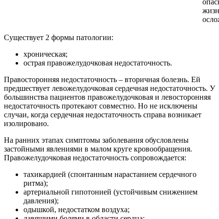
опас
жиз
осло
Существует 2 формы патологии:
хроническая;
острая правожелудочковая недостаточность.
Правосторонняя недостаточность – вторичная болезнь. Ей
предшествует левожелудочковая сердечная недостаточность. У
большинства пациентов правожелудочковая и левосторонняя
недостаточность протекают совместно. Но не исключены
случаи, когда сердечная недостаточность справа возникает
изолировано.
На ранних этапах симптомы заболевания обусловлены
застойными явлениями в малом круге кровообращения.
Правожелудочковая недостаточность сопровождается:
тахикардией (спонтанным нарастанием сердечного
ритма);
артериальной гипотонией (устойчивым снижением
давления);
одышкой, недостатком воздуха;
давящими болями в области сердца;