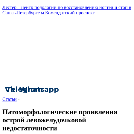
Лестер – центр подологии по восстановлению ногтей и стоп в
Санкт-Петербурге м.Комендатский проспект
Vk
Telegram
Whatsapp
Статьи
›
Патоморфологические проявления
острой левожелудочковой
недостаточности