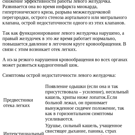
снижение эффективности работы левого желудочка.
Развивается она во время инфаркта миокарда,
гипертонического криза, разрыва межжелудочковой
перегородки, острого стеноза аортального или митрального
клапана, острой недостаточности одного из этих клапанов.
Так как функционирование левого желудочка нарушено, а
правый желудочек в это же время работает нормально,
повышается давление в легочном круге кровообращения. В
связи с этим возникает отек легких.
А из-за резкого нарушения кровообращения во всех органах
может развиться кардиогенный шок.
Симптомы острой недостаточности левого желудочка:
Появление одышки (если она и так
присутствовала – усиление), несильный
кашель, хрипы ниже лопаток.Если
Предвестники
больной лежал, он принимает
отека легких
вынужденное сидячее положение, так
как в горизонтальном симптомы
усиливаются.
Удушье, сильный кашель, учащенное
свистящее дыхание, паника, страх
Интерстициальный