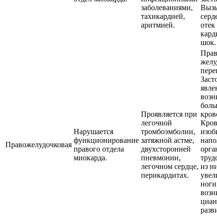
заболеваниями,
Вызы
тахикардией,
серд
аритмией.
отек
кард
шок.
Пра
желу
пере
Заст
явле
возн
боль
Проявляется при
кров
легочной
Кров
Нарушается
тромбоэмболии,
изоб
функционирование
затяжной астме,
напо
Правожелудочковая
правого отдела
двухсторонней
орга
миокарда.
пневмонии,
труд
легочном сердце,
из н
перикардитах.
увел
ноги
возн
циан
разв