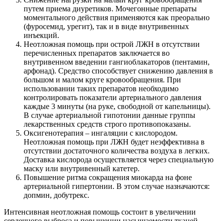
путем приема диуретиков. Мочегонные препараты
моментального действия применяются как преорально
(фуросемид, урегит), так и в виде внутривенных
инъекций.
Неотложная помощь при острой ЛЖН в отсутствии
перечисленных препаратов заключается во
внутривенном введении гангиоблакаторов (пентамин,
арфонад). Средство способствует снижению давления в
большом и малом круге кровообращения. При
использовании таких препаратов необходимо
контролировать показатели артериального давления
каждые 3 минуты (на руке, свободной от капельницы).
В случае артериальной гипотонии данные группы
лекарственных средств строго противопоказаны.
Оксигенотерапия – ингаляции с кислородом.
Неотложная помощь при ЛЖН будет неэффективна в
отсутствии достаточного количества воздуха в легких.
Доставка кислорода осуществляется через специальную
маску или внутривенный катетер.
Повышение ритма сокращения миокарда на фоне
артериальной гипертонии. В этом случае назначаются:
допмин, добутрекс.
Интенсивная неотложная помощь состоит в увеличении
сердечного выброса и повышении насыщаемости тканей