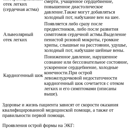
смерти, учащенное сердцебиение,
отек легких
повышенное диастолическое
(сердечная астма)
давление.Также могут добавляться
холодный пот, набухание вен на шее.
Появляется либо сразу после
предвестников, либо после развития
Альвеолярный
симптомов сердечной астмы.Выделение
отек легких
пенистой розовой мокроты, громкие
хрипы, слышные на расстоянии, удушье,
холодный пот, набухшие шейные вены.
Пониженное давление, нарушенное
сознание или бессознательное состояние,
ускоренное сердцебиение, холодные
конечности.При острой
Кардиогенный шок
левожелудочковой недостаточности
кардиогенный шок сочетается с отеком
легких и его симптомами (описаны
выше).
Здоровье и жизнь пациента зависят от скорости оказания
квалифицированной медицинской помощи, а также от
правильности первой помощи.
Проявления острой формы на ЭКГ: