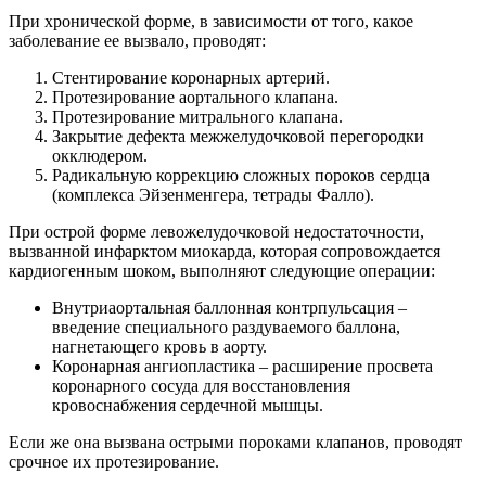
При хронической форме, в зависимости от того, какое
заболевание ее вызвало, проводят:
Стентирование коронарных артерий.
Протезирование аортального клапана.
Протезирование митрального клапана.
Закрытие дефекта межжелудочковой перегородки
окклюдером.
Радикальную коррекцию сложных пороков сердца
(комплекса Эйзенменгера, тетрады Фалло).
При острой форме левожелудочковой недостаточности,
вызванной инфарктом миокарда, которая сопровождается
кардиогенным шоком, выполняют следующие операции:
Внутриаортальная баллонная контрпульсация –
введение специального раздуваемого баллона,
нагнетающего кровь в аорту.
Коронарная ангиопластика – расширение просвета
коронарного сосуда для восстановления
кровоснабжения сердечной мышцы.
Если же она вызвана острыми пороками клапанов, проводят
срочное их протезирование.