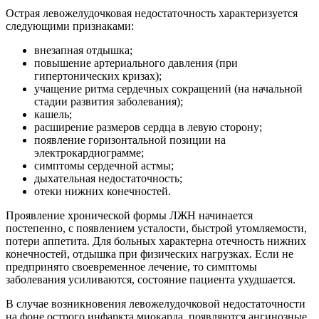
Острая левожелудочковая недостаточность характеризуется
следующими признаками:
внезапная отдышка;
повышение артериального давления (при
гипертонических кризах);
учащение ритма сердечных сокращений (на начальной
стадии развития заболевания);
кашель;
расширение размеров сердца в левую сторону;
появление горизонтальной позиции на
электрокардиограмме;
симптомы сердечной астмы;
дыхательная недостаточность;
отеки нижних конечностей.
Проявление хронической формы ЛЖН начинается
постепенно, с появлением усталости, быстрой утомляемости,
потери аппетита. Для больных характерна отечность нижних
конечностей, отдышка при физических нагрузках. Если не
предпринято своевременное лечение, то симптомы
заболевания усиливаются, состояние пациента ухудшается.
В случае возникновения левожелудочковой недостаточности
на фоне острого инфаркта миокарда, появляются ангинозные