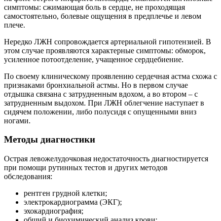
симптомы: сжимающая боль в сердце, не проходящая
самостоятельно, болевые ощущения в предплечье и левом
плече.
Нередко ЛЖН сопровождается артериальной гипотензией. В
этом случае проявляются характерные симптомы: обморок,
усиленное потоотделение, учащенное сердцебиение.
По своему клиническому проявлению сердечная астма схожа с
признаками бронхиальной астмы. Но в первом случае
отдышка связана с затрудненным вдохом, а во втором – с
затрудненным выдохом. При ЛЖН облегчение наступает в
сидячем положении, либо полусидя с опущенными вниз
ногами.
Методы диагностики
Острая левожелудочковая недостаточность диагностируется
при помощи рутинных тестов и других методов
обследования:
рентген грудной клетки;
электрокардиограмма (ЭКГ);
эхокардиография;
общий и биохимический анализ крови;