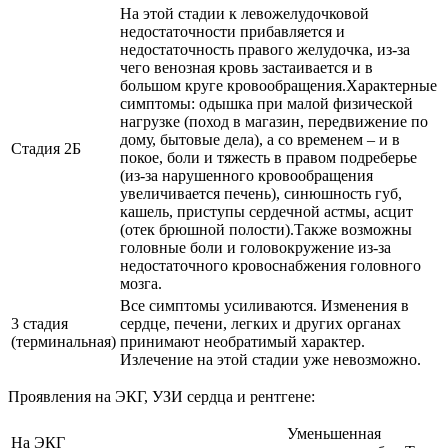
На этой стадии к левожелудочковой
недостаточности прибавляется и
недостаточность правого желудочка, из-за
чего венозная кровь застаивается и в
большом круге кровообращения.Характерные
симптомы: одышка при малой физической
нагрузке (поход в магазин, передвижение по
дому, бытовые дела), а со временем – и в
Стадия 2Б
покое, боли и тяжесть в правом подреберье
(из-за нарушенного кровообращения
увеличивается печень), синюшность губ,
кашель, приступы сердечной астмы, асцит
(отек брюшной полости).Также возможны
головные боли и головокружение из-за
недостаточного кровоснабжения головного
мозга.
Все симптомы усиливаются. Изменения в
3 стадия
сердце, печени, легких и других органах
(терминальная)
принимают необратимый характер.
Излечение на этой стадии уже невозможно.
Проявления на ЭКГ, УЗИ сердца и рентгене:
Уменьшенная
На ЭКГ