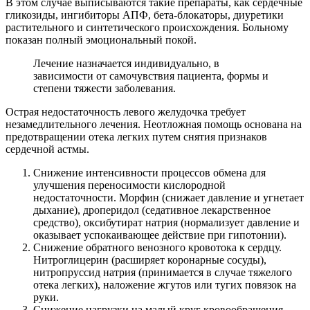
В этом случае выписываются такие препараты, как сердечные
гликозиды, ингибиторы АПФ, бета-блокаторы, диуретики
растительного и синтетического происхождения. Больному
показан полный эмоциональный покой.
Лечение назначается индивидуально, в
зависимости от самочувствия пациента, формы и
степени тяжести заболевания.
Острая недостаточность левого желудочка требует
незамедлительного лечения. Неотложная помощь основана на
предотвращении отека легких путем снятия признаков
сердечной астмы.
Снижение интенсивности процессов обмена для
улучшения переносимости кислородной
недостаточности. Морфин (снижает давление и угнетает
дыхание), дроперидол (седативное лекарственное
средство), оксибутират натрия (нормализует давление и
оказывает успокаивающее действие при гипотонии).
Снижение обратного венозного кровотока к сердцу.
Нитроглицерин (расширяет коронарные сосуды),
нитропруссид натрия (принимается в случае тяжелого
отека легких), наложение жгутов или тугих повязок на
руки.
Снижение нагрузки на малый круг кровообращения