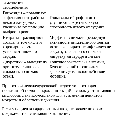
замедления
сердцебиения.
Гликозиды – повышают
эффективность работы
Гликозиды (Строфантин) –
левого желудочка,
улучшают сократительную
увеличивают фракцию
способность левого желудочка.
выброса крови.
Нитраты – расширяют
Морфин – снимает чрезмерную
сосуды, в том числе и
активность дыхательного центра
коронарные, что
мозга, расширяет периферические
устраняет ишемию
сосуды, за счет чего снижает
сердца.
нагрузку на сердце и легкие.
Диуретики – выводят из
Ганглиоблокаторы (Пентамин,
организма лишнюю
Бензогексоний) – снижают
жидкость и снимают
давление, усиливают действие
отеки.
морфина.
При острой левожелудочковой недостаточности для
неотложной помощи, кроме инъекций, используют ингаляции
кислорода с антифомсиланом для устранения пенистой
мокроты и облегчения дыхания.
Если у пациента кардиогенный шок, не вводят никаких
медикаментов, снижающих давление.