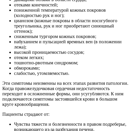
отеками конечностей;
пониженной температурой кожных покровов
(холодностью рук и ног);
цианозом (кожные покровы в области носогубного
треугольника, рук и ног приобретают синюшный
оттенок);
сниженным тургором кожных покровов;
набуханием и пульсацией яремных вен (в положении
лежа);
высокой проницаемостью сосудов;
отеком легких;
тошнотно-рвотным синдромом;
обмороками;
слабостью, утомляемостью.
Эти симптомы неизменны на всех этапах развития патологии.
Когда правожелудочковая сердечная недостаточность
переходит в осложненные формы, они усугубляются. К ним
подключаются симптомы застоявшейся крови в большом
круге кровообращения.
Пациенты страдают от:
Чувства тяжести и болезненности в правом подреберье,
возникающего из-за разбухания печени.