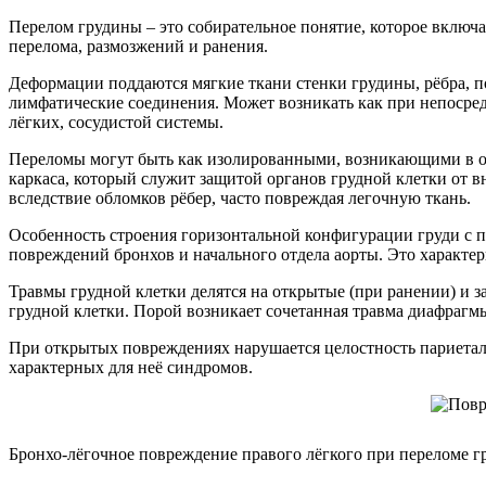
Перелом грудины – это собирательное понятие, которое включа
перелома, размозжений и ранения.
Деформации поддаются мягкие ткани стенки грудины, рёбра, по
лимфатические соединения. Может возникать как при непосредс
лёгких, сосудистой системы.
Переломы могут быть как изолированными, возникающими в оп
каркаса, который служит защитой органов грудной клетки от
вследствие обломков рёбер, часто повреждая легочную ткань.
Особенность строения горизонтальной конфигурации груди с п
повреждений бронхов и начального отдела аорты. Это характер
Травмы грудной клетки делятся на открытые (при ранении) и 
грудной клетки. Порой возникает сочетанная травма диафрагм
При открытых повреждениях нарушается целостность париетал
характерных для неё синдромов.
Бронхо-лёгочное повреждение правого лёгкого при переломе 