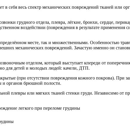
ет в себя весь спектр механических повреждений тканей или орг
звонки грудного отдела, плевра, лёгкие, бронхи, сердце, перик
твенном воздействии (повреждения в результате применения сил
ределённом месте, так и множественными. Особенностью травм
 внешних механических повреждений. Зачастую именно он стано
озвоночным отделом, который выступает кпереди от поперечник
но для детей и молодых людей: качели, ДТП.
закрытые (при отсутствии повреждения кожного покрова). При з
ы и органов брюшной полости.
ьной плевры или мягких тканей стенки груди. Независимо от п
грудины