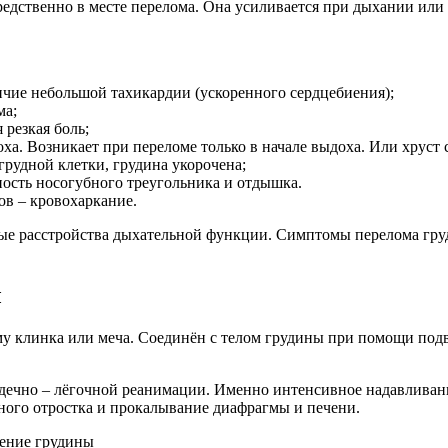
едственно в месте перелома. Она усиливается при дыхании или
ичие небольшой тахикардии (ускоренного сердцебиения);
ма;
резкая боль;
ха. Возникает при переломе только в начале выдоха. Или хруст
рудной клетки, грудина укорочена;
ость носогубного треугольника и отдышка.
ов – кровохаркание.
вные расстройства дыхательной функции. Симптомы перелома г
ы
му клинка или меча. Соединён с телом грудины при помощи под
ечно – лёгочной реанимации. Именно интенсивное надавливани
ного отростка и прокалывание диафрагмы и печени.