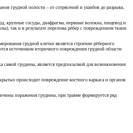
анов грудной полости – от сотрясений и ушибов до разрыва,
ард, крупные сосуды, диафрагма, нервные волокна, пищевод и
ы), так и в результате перелома рёбер с повреждением ткани
ирования грудной клетки является строение рёберного
вится источником вторичного повреждения грудной области
а самой грудины, является предпосылкой для возникновения
акрытых происходит повреждение костного каркаса и органов
ричины поражения грудины, при травме формируется ряд