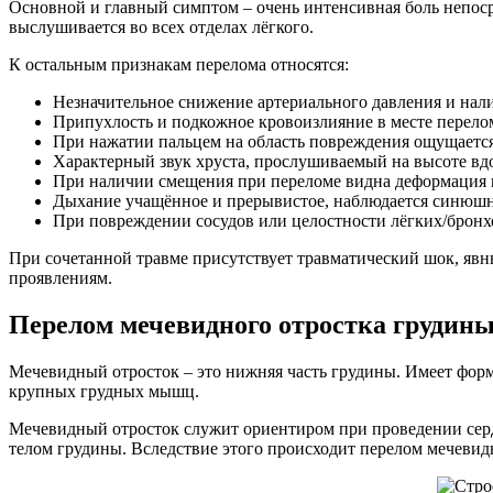
Основной и главный симптом – очень интенсивная боль непоср
выслушивается во всех отделах лёгкого.
К остальным признакам перелома относятся:
Незначительное снижение артериального давления и нал
Припухлость и подкожное кровоизлияние в месте перело
При нажатии пальцем на область повреждения ощущается 
Характерный звук хруста, прослушиваемый на высоте вдо
При наличии смещения при переломе видна деформация г
Дыхание учащённое и прерывистое, наблюдается синюшн
При повреждении сосудов или целостности лёгких/бронх
При сочетанной травме присутствует травматический шок, я
проявлениям.
Перелом мечевидного отростка грудин
Мечевидный отросток – это нижняя часть грудины. Имеет фор
крупных грудных мышц.
Мечевидный отросток служит ориентиром при проведении серд
телом грудины. Вследствие этого происходит перелом мечевид