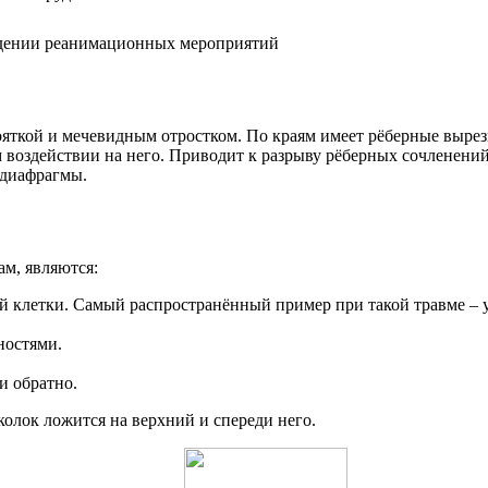
едении реанимационных мероприятий
ояткой и мечевидным отростком. По краям имеет рёберные вырез
 воздействии на него. Приводит к разрыву рёберных сочленений
 диафрагмы.
м, являются:
й клетки. Самый распространённый пример при такой травме – 
ностями.
и обратно.
олок ложится на верхний и спереди него.