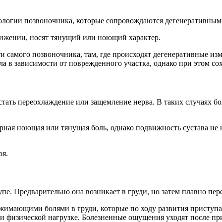
ологии позвоночника, которые сопровождаются дегенеративным
вижении, носят тянущий или ноющий характер.
 самого позвоночника, там, где происходят дегенеративные из
а в зависимости от поврежденного участка, однако при этом со
ать переохлаждение или защемление нерва. В таких случаях бо
ерная ноющая или тянущая боль, однако подвижность сустава не
оя.
пе. Предварительно она возникает в груди, но затем плавно пере
имающими болями в груди, которые по ходу развития приступа п
при физической нагрузке. Болезненные ощущения уходят после п