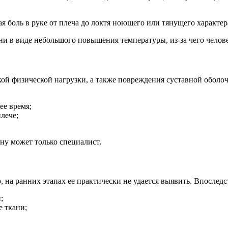
 боль в руке от плеча до локтя ноющего или тянущего характер
и в виде небольшого повышения температуры, из-за чего человек
окой физической нагрузки, а также повреждения суставной обол
ее время;
лече;
у может только специалист.
, на ранних этапах ее практически не удается выявить. Впосле
;
 ткани;