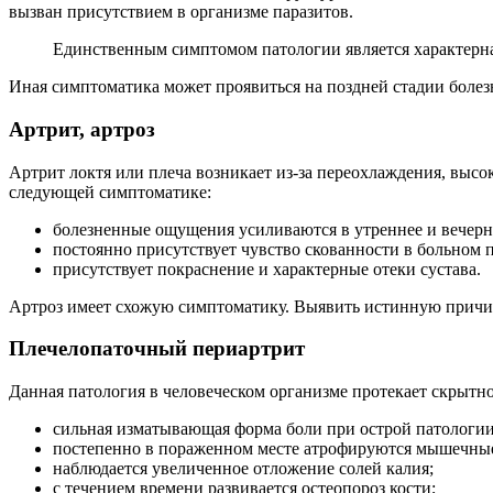
вызван присутствием в организме паразитов.
Единственным симптомом патологии является характерная
Иная симптоматика может проявиться на поздней стадии болезн
Артрит, артроз
Артрит локтя или плеча возникает из-за переохлаждения, выс
следующей симптоматике:
болезненные ощущения усиливаются в утреннее и вечерн
постоянно присутствует чувство скованности в больном п
присутствует покраснение и характерные отеки сустава.
Артроз имеет схожую симптоматику. Выявить истинную причин
Плечелопаточный периартрит
Данная патология в человеческом организме протекает скрытно
сильная изматывающая форма боли при острой патологии
постепенно в пораженном месте атрофируются мышечные
наблюдается увеличенное отложение солей калия;
с течением времени развивается остеопороз кости;