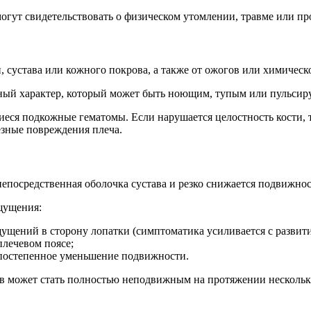
огут свидетельствовать о физическом утомлении, травме или пр
 сустава или кожного покрова, а также от ожогов или химическо
ный характер, который может быть ноющим, тупым или пульси
еся подкожные гематомы. Если нарушается целостность кости, то
езные повреждения плеча.
епосредственная оболочка сустава и резко снижается подвижнос
щущения:
щущений в сторону лопатки (симптоматика усиливается с развит
плечевом поясе;
 постепенное уменьшение подвижности.
тав может стать полностью неподвижным на протяжении нескольк