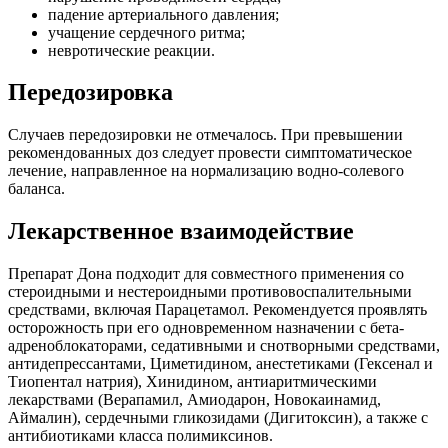
падение артериального давления;
учащение сердечного ритма;
невротические реакции.
Передозировка
Случаев передозировки не отмечалось. При превышении
рекомендованных доз следует провести симптоматическое
лечение, направленное на нормализацию водно-солевого
баланса.
Лекарственное взаимодействие
Препарат Дона подходит для совместного применения со
стероидными и нестероидными противовоспалительными
средствами, включая Парацетамол. Рекомендуется проявлять
осторожность при его одновременном назначении с бета-
адреноблокаторами, седативными и снотворными средствами,
антидепрессантами, Циметидином, анестетиками (Гексенал и
Тиопентал натрия), Хинидином, антиаритмическими
лекарствами (Верапамил, Амиодарон, Новокаинамид,
Аймалин), сердечными гликозидами (Дигитоксин), а также с
антибиотиками класса полимиксинов.