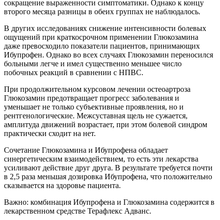
сокращение выраженности симптоматики. Однако к концу
второго месяца разницы в обеих группах не наблюдалось.
В других исследованиях снижение интенсивности болевых
ощущений при краткосрочном применении Глюкозамина
даже превосходило показатели пациентов, принимающих
Ибупрофен. Однако во всех случаях Глюкозамин переносился
больными легче и имел существенно меньшее число
побочных реакций в сравнении с НПВС.
При продолжительном курсовом лечении остеоартроза
Глюкозамин предотвращает прогресс заболевания и
уменьшает не только субъективные проявления, но и
рентгенологические. Межсуставная щель не сужается,
амплитуда движений возрастает, при этом болевой синдром
практически сходит на нет.
Сочетание Глюкозамина и Ибупрофена обладает
синергетическим взаимодействием, то есть эти лекарства
усиливают действие друг друга. В результате требуется почти
в 2,5 раза меньшая дозировка Ибупрофена, что положительно
сказывается на здоровье пациента.
Важно: комбинация Ибупрофена и Глюкозамина содержится в
лекарственном средстве Терафлекс Адванс.