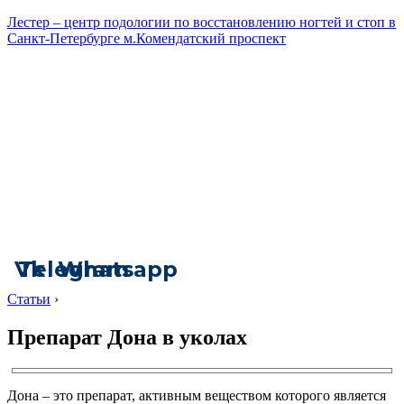
Лестер – центр подологии по восстановлению ногтей и стоп в
Санкт-Петербурге м.Комендатский проспект
Vk
Telegram
Whatsapp
Статьи
›
Препарат Дона в уколах
Дона – это препарат, активным веществом которого является