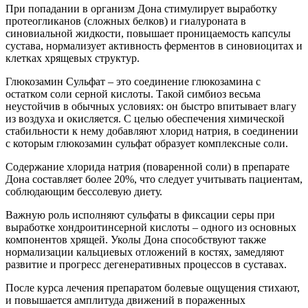
При попадании в организм Дона стимулирует выработку
протеогликанов (сложных белков) и гиалуроната в
синовиальной жидкости, повышает проницаемость капсулы
сустава, нормализует активность ферментов в синовиоцитах и
клетках хрящевых структур.
Глюкозамин Сульфат – это соединение глюкозамина с
остатком соли серной кислоты. Такой симбиоз весьма
неустойчив в обычных условиях: он быстро впитывает влагу
из воздуха и окисляется. С целью обеспечения химической
стабильности к нему добавляют хлорид натрия, в соединении
с которым глюкозамин сульфат образует комплексные соли.
Содержание хлорида натрия (поваренной соли) в препарате
Дона составляет более 20%, что следует учитывать пациентам,
соблюдающим бессолевую диету.
Важную роль исполняют сульфаты в фиксации серы при
выработке хондроитинсерной кислоты – одного из основных
компонентов хрящей. Уколы Дона способствуют также
нормализации кальциевых отложений в костях, замедляют
развитие и прогресс дегенеративных процессов в суставах.
После курса лечения препаратом болевые ощущения стихают,
и повышается амплитуда движений в пораженных