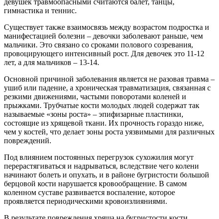
девушек травмоопасными считаются балет, танцы,
гимнастика и теннис.
Существует также взаимосвязь между возрастом подростка и
манифестацией болезни – девочки заболевают раньше, чем
мальчики. Это связано со сроками полового созревания,
провоцирующего интенсивный рост. Для девочек это 11-12
лет, а для мальчиков – 13-14.
Основной причиной заболевания является не разовая травма –
ушиб или падение, а хроническая травматизация, связанная с
резкими движениями, частыми поворотами коленей и
прыжками. Трубчатые кости молодых людей содержат так
называемые «зоны роста» – эпифизарные пластинки,
состоящие из хрящевой ткани. Их прочность гораздо ниже,
чем у костей, что делает зоны роста уязвимыми для различных
повреждений.
Под влиянием постоянных перегрузок сухожилия могут
перерастягиваться и надрываться, вследствие чего колени
начинают болеть и опухать, и в районе бугристости большой
берцовой кости нарушается кровообращение. В самом
коленном суставе развивается воспаление, которое
проявляется периодическими кровоизлияниями.
В результате повреждения хряща на бугристости кости