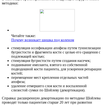
методики:
Читайте также:
Почему возникает шишка под коленом
стимуляция оссификации апофиза путем туннелизации
бугристости и фрагмента кости с целью его сращения с
подлежащей костью;
стимуляция бугристости путем создания насечек;
подшивание импланта, взятого из собственной
подвздошной кости пациента, для ускорения репарации
костей;
перемещение мест крепления отдельных частей
апофиза;
удаление отмершего слоя кости и воспаленной
слизистой сумки по Шойлеву (декортикация).
Справка: расширенную декортикацию по методике Шойлева
проводят только пациентам старше 20 лет при развитии