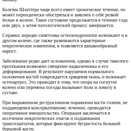
Болезнь Шлаттера чаще всего имеет хроническое течение, но
может периодически обостряться и заявлять о себе резкой
болью в колене. Такое состояние продолжается в течение года
или двух, а затем патологический процесс завершается.
Справка: нередко симптомы остеохондропатии возникают и в
другом колене, где также развиваются характерные
некротические изменения, и появляется шишкообразный
нарост.
Заболевание редко дает осложнения, однако в случае тяжелого
протекания возможно смещение надколенника и его
деформирование. В результате нарушения нормального
положения костей повреждается хрящевая ткань, и возникает
остеоартроз. Это приводит к тому, что опора на согнутое
колено или перемена погоды вызывают боли и ломоту в
суставе.
При выраженном деструктивном поражении кости голени, не
поддающемся консервативному лечению, проводится
оперативное вмешательство. Операция заключается в
иссечении некротических очагов и подшивании
трансплантатов, которые фиксируют бугристость большой
берцовой кости.