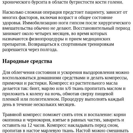
хронического бурсита в области бугристости кости голени.
Насколько сложная операция предстоит пациенту, зависит от
многих факторов, включая возраст и общее состояние
здоровья. Иммобилизацию ноги гипсом после хирургического
вмешательства обычно не делают. Восстановительный период
занимает около четырех месяцев, во время которых
назначаются физиопроцедуры и прием медицинских
препаратов. Возвращаться к спортивным тренировкам
разрешается через полгода.
Народные средства
Для облегчения состояния и ускорения выздоровления можно
воспользоваться домашними средствами и делать компрессы,
примочки и растирки. Компресс из растительного масла
делается так: бинт, марлю или х/б ткань пропитать маслом и
приложить к колену на ночь, обмотав сверху пищевой
пленкой или полиэтиленом. Процедуру выполнять каждый
день в течение нескольких месяцев.
Травяной компресс поможет снять отек и воспаление: корни
окопника и чернокорня, взятые в равных частях, заварить и
оставить на 12 часов. Компресс накладывать перед сном,
пропитав в настое марлевую ткань. Настой можно смешивать