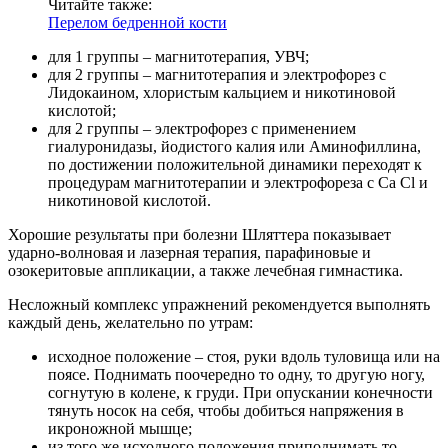
Читайте также:
Перелом бедренной кости
для 1 группы – магнитотерапия, УВЧ;
для 2 группы – магнитотерапия и электрофорез с
Лидокаином, хлористым кальцием и никотиновой
кислотой;
для 2 группы – электрофорез с применением
гиалуронидазы, йодистого калия или Аминофиллина,
по достижении положительной динамики переходят к
процедурам магнитотерапии и электрофореза с Ca Cl и
никотиновой кислотой.
Хорошие результаты при болезни Шляттера показывает
ударно-волновая и лазерная терапия, парафиновые и
озокеритовые аппликации, а также лечебная гимнастика.
Несложный комплекс упражнений рекомендуется выполнять
каждый день, желательно по утрам:
исходное положение – стоя, руки вдоль туловища или на
поясе. Поднимать поочередно то одну, то другую ногу,
согнутую в колене, к груди. При опускании конечности
тянуть носок на себя, чтобы добиться напряжения в
икроножной мышце;
из того же исходного положения приподнимать то