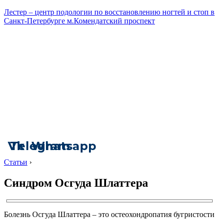
Лестер – центр подологии по восстановлению ногтей и стоп в
Санкт-Петербурге м.Комендатский проспект
Vk
Telegram
Whatsapp
Статьи
›
Синдром Осгуда Шлаттера
Болезнь Осгуда Шлаттера – это остеохондропатия бугристости