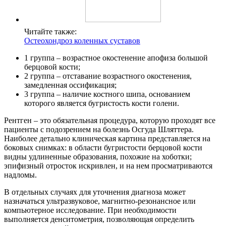
Читайте также:
Остеохондроз коленных суставов
1 группа – возрастное окостенение апофиза большой
берцовой кости;
2 группа – отставание возрастного окостенения,
замедленная оссификация;
3 группа – наличие костного шипа, основанием
которого является бугристость кости голени.
Рентген – это обязательная процедура, которую проходят все
пациенты с подозрением на болезнь Осгуда Шляттера.
Наиболее детально клиническая картина представляется на
боковых снимках: в области бугристости берцовой кости
видны удлиненные образования, похожие на хоботки;
эпифизный отросток искривлен, и на нем просматриваются
надломы.
В отдельных случаях для уточнения диагноза может
назначаться ультразвуковое, магнитно-резонансное или
компьютерное исследование. При необходимости
выполняется денситометрия, позволяющая определить