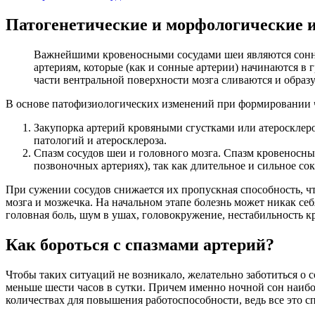
Патогенетические и морфологические 
Важнейшими кровеносными сосудами шеи являются сонны
артериям, которые (как и сонные артерии) начинаются в
части вентральной поверхности мозга сливаются и образ
В основе патофизиологических изменений при формировании ч
Закупорка артерий кровяными сгустками или атеросклер
патологий и атеросклероза.
Спазм сосудов шеи и головного мозга. Спазм кровеносны
позвоночных артериях), так как длительное и сильное с
При сужении сосудов снижается их пропускная способность, 
мозга и мозжечка. На начальном этапе болезнь может никак се
головная боль, шум в ушах, головокружение, нестабильность 
Как бороться с спазмами артерий?
Чтобы таких ситуаций не возникало, желательно заботиться о с
меньше шести часов в сутки. Причем именно ночной сон наибо
количествах для повышения работоспособности, ведь все это 