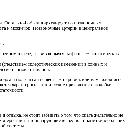
и. Остальной объем циркулирует по позвоночным
озга и мозжечок. Позвоночные артерии в центральной
а.
 шейном отделе, развивающаяся на фоне гематологических
й (следствием склеротических изменений в сонных и
ческой гипоксии тканей.
родом и полезными веществами крови к клеткам головного
вляются характерные клинические проявления и жалобы:
статочности.
и отдыха, не стоит забывать о том, что спать желательно не
ые энергетики и тонизирующие вещества и напитки в больших
ной системы.