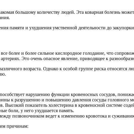
комая большому количеству людей. Эта коварная болезнь может 
ания.
ия памяти и ухудшения умственной деятельности до закупорки 
все более и более сильное кислородное голодание, что сопрово
артериях. Это очень опасное явление, приводящее к разнообраз
азличного возраста. Однако к особой группе риска относятся л
ию.
способствует нарушению функции кровеносных сосудов, понижает
лонны к разрушению и повышению давления сосуды головного моз
в. Высокий показатель холестерина в кровеносной системе содей
ые боли, у него ухудшается память.
жду позвоночником ведет к изменению кровотока и суживанию 
ким причинам: