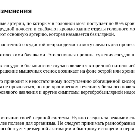
изменения
е артерии, по которым в головной мозг поступает до 80% кров
 грудной полости и снабжают кровью задние отделы головного м
уют основную артерию, которая называется базилярной.
астичной сосудистой непроходимости могут лежать два процесс
отическими бляшками. Это основная причина сужения сосудов в
х сосудов в большинстве случаев является вторичной патологие
окращение мышечных стенок возникает на фоне острой или хрони
что приводит к недостаточному поступлению обогащенной кисло
бя не проявляться, но при хроническом течении у больного поя
кровяного давления и другие симптомы вертебробазилярной недо
остоянии своей нервной системы. Нужно следить за режимом сна 
лее полезен для организма. Не следует принимать разнообразн
способствует чрезмерной активации и быстрому истощению нерв