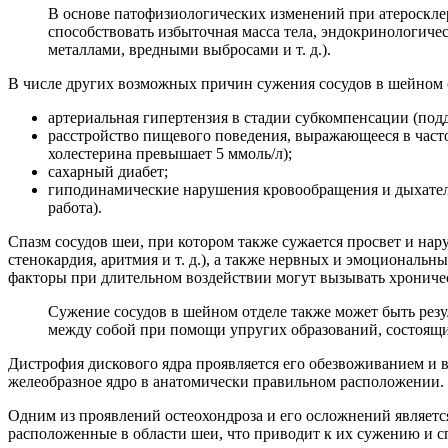
В основе патофизиологических изменений при атероскле
способствовать избыточная масса тела, эндокринологич
металлами, вредными выбросами и т. д.).
В числе других возможных причин сужения сосудов в шейном 
артериальная гипертензия в стадии субкомпенсации (подде
расстройство пищевого поведения, выражающееся в част
холестерина превышает 5 ммоль/л);
сахарный диабет;
гиподинамические нарушения кровообращения и дыхател
работа).
Спазм сосудов шеи, при котором также сужается просвет и нар
стенокардия, аритмия и т. д.), а также нервных и эмоционал
факторы при длительном воздействии могут вызывать хроничес
Сужение сосудов в шейном отделе также может быть рез
между собой при помощи упругих образований, состоящи
Дистрофия дискового ядра проявляется его обезвоживанием и 
желеобразное ядро в анатомически правильном расположении. 
Одним из проявлений остеохондроза и его осложнений являетс
расположенные в области шеи, что приводит к их сужению и с