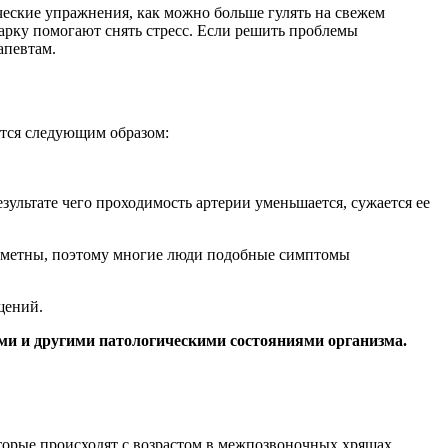
еские упражнения, как можно больше гулять на свежем
арку помогают снять стресс. Если решить проблемы
апевтам.
ются следующим образом:
ультате чего проходимость артерии уменьшается, сужается ее
заметны, поэтому многие люди подобные симптомы
щений.
ми и другими патологическими состояниями организма.
торые происходят с возрастом в межпозвоночных хрящах.