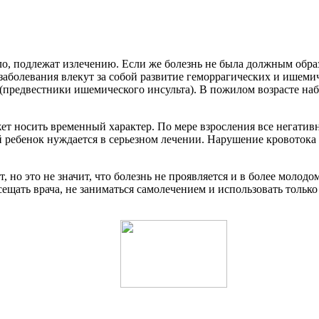
, подлежат излечению. Если же болезнь не была должным образо
заболевания влекут за собой развитие геморрагических и ишеми
редвестники ишемического инсульта). В пожилом возрасте наблю
т носить временный характер. По мере взросления все негативн
ой ребенок нуждается в серьезном лечении. Нарушение кровотока
 но это не значит, что болезнь не проявляется и в более молодо
сещать врача, не заниматься самолечением и использовать тольк