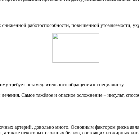
 к сниженной работоспособности, повышенной утомляемости, у
ому требует незамедлительного обращения к специалисту.
 лечения. Самое тяжёлое и опасное осложнение – инсульт, спосо
чных артерий, довольно много. Основным фактором риска являе
а, а также некоторых сложных белков, состоящих из жирных ки