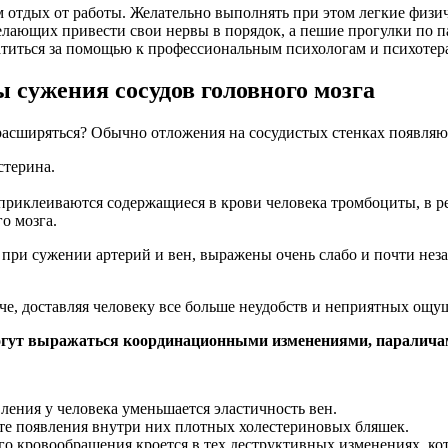
отдых от работы. Желательно выполнять при этом легкие физич
елающих привести свои нервы в порядок, а пешие прогулки по п
братиться за помощью к профессиональным психологам и психотер
сужения сосудов головного мозга
 расширяться? Обычно отложения на сосудистых стенках появля
стерина.
риклеиваются содержащиеся в крови человека тромбоциты, в рез
го мозга.
при сужении артерий и вен, выражены очень слабо и почти не
че, доставляя человеку все больше неудобств и неприятных ощу
 могут выражаться координационными изменениями, паралича
ления у человека уменьшается эластичность вен.
тате появления внутри них плотных холестериновых бляшек.
го кровообращения кроется в тех деструктивных изменениях, ко