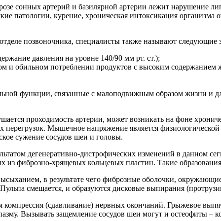
розе сонных артерий и базилярной артерии лежит нарушение ли
еские патологии, курение, хроническая интоксикация организм
отделе позвоночника, специалисты также называют следующие з
ржание давления на уровне 140/90 мм рт. ст.);
ом и обильном потреблении продуктов с высоким содержанием 
ьной функции, связанные с малоподвижным образом жизни и д
ушается проходимость артерии, может возникать на фоне хронич
ьных перегрузок. Мышечное напряжение является физиологической
кое сужение сосудов шеи и головы.
ультатом дегенеративно-дистрофических изменений в данном с
х из фиброзно-хрящевых кольцевых пластин. Такие образовани
высыханием, в результате чего фиброзные оболочки, окружающие
Пульпа смещается, и образуются дисковые выпирания (протрузи
я компрессия (сдавливание) нервных окончаний. Грыжевое выпя
пазму. Вызывать защемление сосудов шеи могут и остеофиты – 