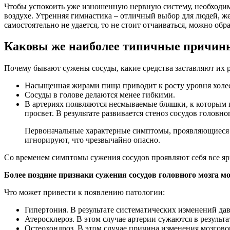
Чтобы успокоить уже изношенную нервную систему, необходим 
воздухе. Утренняя гимнастика – отличный выбор для людей, ж
самостоятельно не удается, то не стоит отчаиваться, можно о
Каковы же наиболее типичные причины 
Почему бывают сужены сосуды, какие средства заставляют их
Насыщенная жирами пища приводит к росту уровня холе
Сосуды в голове делаются менее гибкими.
В артериях появляются несмываемые бляшки, к которым п
просвет. В результате развивается стеноз сосудов головно
Первоначальные характерные симптомы, проявляющиеся 
игнорируют, что чрезвычайно опасно.
Со временем симптомы сужения сосудов проявляют себя все яр
Более поздние признаки сужения сосудов головного мозга
Что может привести к появлению патологии:
Гипертония. В результате систематических изменений дав
Атеросклероз. В этом случае артерии сужаются в резуль
Остеохондроз. В этом случае причина изменения мозгово