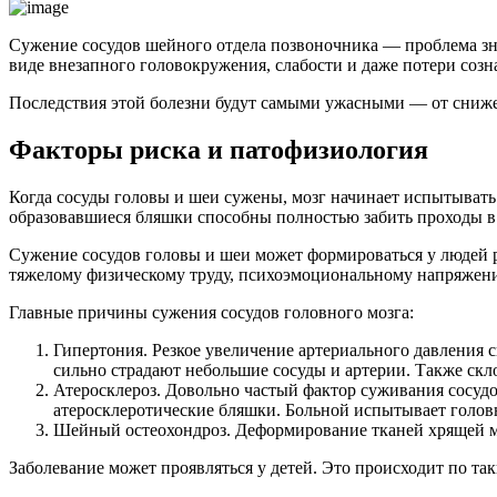
Сужение сосудов шейного отдела позвоночника — проблема зна
виде внезапного головокружения, слабости и даже потери созн
Последствия этой болезни будут самыми ужасными — от снижен
Факторы риска и патофизиология
Когда сосуды головы и шеи сужены, мозг начинает испытывать 
образовавшиеся бляшки способны полностью забить проходы в 
Сужение сосудов головы и шеи может формироваться у людей р
тяжелому физическому труду, психоэмоциональному напряжен
Главные причины сужения сосудов головного мозга:
Гипертония. Резкое увеличение артериального давления 
сильно страдают небольшие сосуды и артерии. Также ск
Атеросклероз. Довольно частый фактор суживания сосудо
атеросклеротические бляшки. Больной испытывает головн
Шейный остеохондроз. Деформирование тканей хрящей ме
Заболевание может проявляться у детей. Это происходит по та