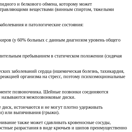
пидного и белкового обмена, которому может
а отравляющими веществами (винным спиртом, тяжелыми
аболевания и патологические состояния:
жиров (у 60% больных с данным диагнозом уровень общего
лительным пребыванием в статическом положении (сидячая
еских заболеваний сердца (ишемическая болезнь, тахикардия,
 реакцией организма на стресс, поэтому психоэмоциональные
егменте позвоночника. Шейные позвонки соединяются
я называются межпозвонковые диски.
 диск, истончаются и не могут плотно удерживать
и) или выпячивания (грыжи).
чивание также может сдавливать кровеносные сосуды,
костные разрастания в виде крючьев и шипов преимущественно