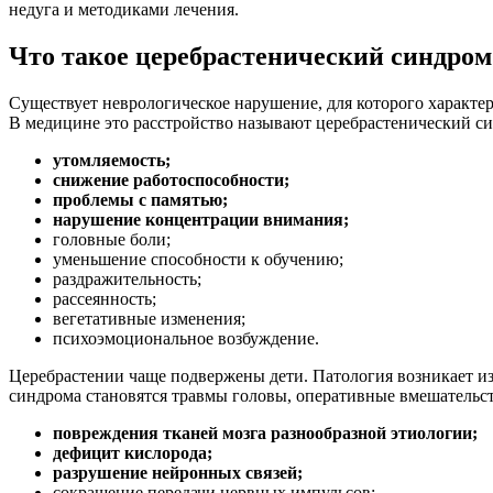
недуга и методиками лечения.
Что такое церебрастенический синдром
Существует неврологическое нарушение, для которого характе
В медицине это расстройство называют церебрастенический с
утомляемость;
снижение работоспособности;
проблемы с памятью;
нарушение концентрации внимания;
головные боли;
уменьшение способности к обучению;
раздражительность;
рассеянность;
вегетативные изменения;
психоэмоциональное возбуждение.
Церебрастении чаще подвержены дети. Патология возникает и
синдрома становятся травмы головы, оперативные вмешатель
повреждения тканей мозга разнообразной этиологии;
дефицит кислорода;
разрушение нейронных связей;
сокращение передачи нервных импульсов;