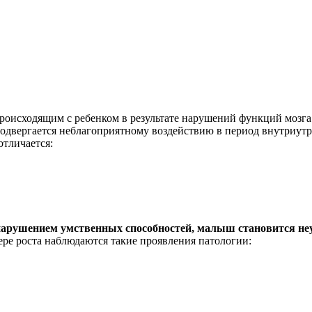
роисходящим с ребенком в результате нарушений функций мозга.
подвергается неблагоприятному воздействию в период внутриут
тличается:
нарушением умственных способностей, малыш становится н
ере роста наблюдаются такие проявления патологии: