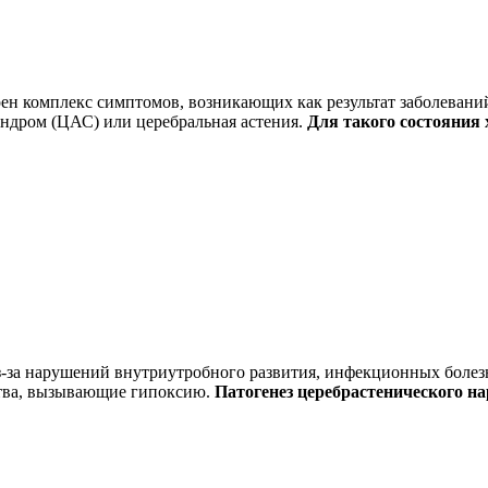
рен комплекс симптомов, возникающих как результат заболевани
индром (ЦАС) или церебральная астения.
Для такого состояния
з-за нарушений внутриутробного развития, инфекционных болез
ства, вызывающие гипоксию.
Патогенез церебрастенического н