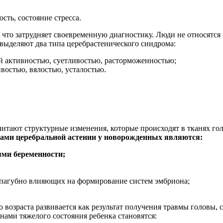
сть, состояние стресса.
что затрудняет своевременную диагностику. Люди не относятся
и выделяют два типа церебрастенического синдрома:
й активностью, суетливостью, расторможенностью;
востью, вялостью, усталостью.
тают структурные изменения, которые происходят в тканях гол
ами церебральной астении у новорожденных являются:
ями беременности;
 пагубно влияющих на формирование систем эмбриона;
возраста развивается как результат получения травмы головы, 
ами тяжелого состояния ребенка становятся: