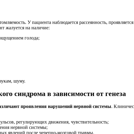
томляемость. У пациента наблюдается рассеянность, проявляетс
т жалуется на наличие:
 ощущением голода;
вукам, шуму.
ого синдрома в зависимости от генеза
различают проявления нарушений нервной системы
. Клиничес
пульсов, регулирующих движения, чувствительность;
ения нервной системы;
ных явлений после черепно-мозговой травмы.