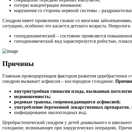
потерю концентрации внимания;
нарушения со стороны нервной системы – раздражительно
Синдром имеет проявления схожие со многими заболеваниями, 
ситуацию, особенно это касается детского возраста. Невролог
гипердинамический – состояние проявляется повышенно
гиподинамический вид характеризуется робостью, плакси
Причины­
Главным провоцирующим фактором развития церебрастении счи
синдром вызывает асфиксия – кислородное голодание.
Причин
внутриутробная гипоксия плода, вызванная патологи
недоношенность;
родовые травмы, сопровождающиеся асфиксией;
употребление беременной лекарственных препаратов
,
инфицирование околоплодных вод.
Церебрастенический синдром у детей дошкольного и школьного 
голодание, возникающее при хирургических операциях. Причин