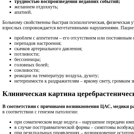
трудностью воспроизведения недавних событий;
желанием отдохнуть;
апатией.
Больному свойственны быстрая психологическая, физическая у
взрослых сопровождается вегетативными нарушениями. Пациен
проблем с аппетитом – его отсутствием или постоянным
перепадов настроения;
скачков артериального давления;
потливости;
бессонницы;
головных болей;
сонливости;
реакции на температуру воздуха, духоту;
нетерпимости к раздражителям – яркому свету, громким з
Клиническая картина церебрастеническ
В соответствии с причинами возникновения ЦАС, медики 
в соответствии с генезом патологии:
при соматическом виде недуга – нарушение передачи им
в случае посттравматической формы – симптомы возбужд
при резидуальных проявлениях – возникновение остаточ