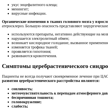
укус энцефалитного клеща;
менингит;
вирусные инфекции.
Органические изменения в тканях головного мозга у взрос
атеросклероз. Большую опасность представляют хирургические
используются препараты, негативно действующие на мозг
нарушается электролитный обмен;
возникает кислородное голодание, вызванное применение
изменяется трофика тканей;
проявляется гипотония;
развиваются кровотечения.
Симптомы церебрастенического синдр
Пациенты не всегда получают своевременное лечение при ЦАС
развития церебрастенического расстройства являются:
сонливость;
метеочувствительность к перепадам атмосферного дав
беспричинная тошнота;
головокружение;
слабость;