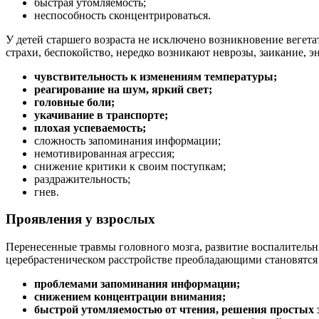
быстрая утомляемость;
неспособность сконцентрироваться.
У детей старшего возраста не исключено возникновение вегет
страхи, беспокойство, нередко возникают неврозы, заикание, э
чувствительность к изменениям температуры;
реагирование на шум, яркий свет;
головные боли;
укачивание в транспорте;
плохая успеваемость;
сложность запоминания информации;
немотивированная агрессия;
снижение критики к своим поступкам;
раздражительность;
гнев.
Проявления у взрослых
Перенесенные травмы головного мозга, развитие воспалительн
церебрастеническом расстройстве преобладающими становятся
проблемами запоминания информации;
снижением концентрации внимания;
быстрой утомляемостью от чтения, решения простых з