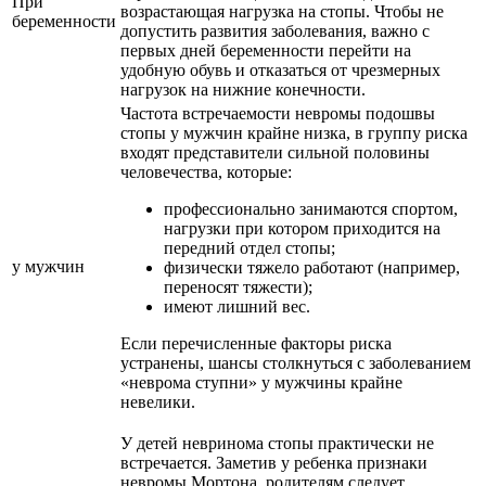
При
возрастающая нагрузка на стопы. Чтобы не
беременности
допустить развития заболевания, важно с
первых дней беременности перейти на
удобную обувь и отказаться от чрезмерных
нагрузок на нижние конечности.
Частота встречаемости невромы подошвы
стопы у мужчин крайне низка, в группу риска
входят представители сильной половины
человечества, которые:
профессионально занимаются спортом,
нагрузки при котором приходится на
передний отдел стопы;
у мужчин
физически тяжело работают (например,
переносят тяжести);
имеют лишний вес.
Если перечисленные факторы риска
устранены, шансы столкнуться с заболеванием
«неврома ступни» у мужчины крайне
невелики.
У детей невринома стопы практически не
встречается. Заметив у ребенка признаки
невромы Мортона, родителям следует