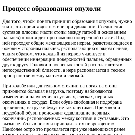
Процесс образования опухоли
Для того, чтобы понять принцип образования опухоли, нужно
знать, что происходит в стопе при движении. Соединение
суставов плюсны (части стопы между пяткой и основанием
пальцев) происходит при помощи поперечной связки. Под
ней проходят общие межпальцевые нервы, разветвляющиеся к
боковым сторонам пальцев, располагающихся рядом с ними,
таким образом, что каждый из нервов участвует в
обеспечении иннервации поверхностей пальцев, обращённых
друг к другу. Головки плюсневых костей располагаются в
непосредственной близости, а нерв располагается в тесном
пространстве между костями и связкой.
При ходьбе или длительном стоянии на ногах на стопы
приходится большая нагрузка, поэтому наблюдаются
изменения и нарушения в суставах, связках, нервных
окончаниях и сосудах. Если обувь свободная и подобрана
правильно, нагрузки будут не так ощутимы. При узкой и
неудобной обуви происходит сдавливание нервных
окончаний, расположенных между костями и суставами. Это
вызывает боль в ногах и приводит к их повреждению.
Наиболее остро это проявляется при уже имеющихся ранее
травмах стопы – переломах, возрастных изменениях и т.п.