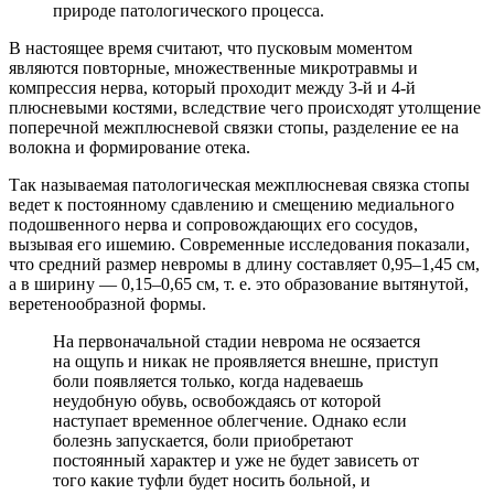
природе патологического процесса.
В настоящее время считают, что пусковым моментом
являются повторные, множественные микротравмы и
компрессия нерва, который проходит между 3-й и 4-й
плюсневыми костями, вследствие чего происходят утолщение
поперечной межплюсневой связки стопы, разделение ее на
волокна и формирование отека.
Так называемая патологическая межплюсневая связка стопы
ведет к постоянному сдавлению и смещению медиального
подошвенного нерва и сопровождающих его сосудов,
вызывая его ишемию. Современные исследования показали,
что средний размер невромы в длину составляет 0,95–1,45 см,
а в ширину — 0,15–0,65 см, т. е. это образование вытянутой,
веретенообразной формы.
На первоначальной стадии неврома не осязается
на ощупь и никак не проявляется внешне, приступ
боли появляется только, когда надеваешь
неудобную обувь, освобождаясь от которой
наступает временное облегчение. Однако если
болезнь запускается, боли приобретают
постоянный характер и уже не будет зависеть от
того какие туфли будет носить больной, и