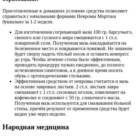
Приготовленные в домашних условиях средства позволяют
справиться с начальными формами Невромы Мортона
буквально за 1-2 недели.
Для изготовления согревающей мази 100 гр. барсучьего,
свиного или гусиного жира смешивается с 1 ст.л.
поваренной соли. Полученная мазь накладывается на
болезненное место и покрывается повязкой. Не лишним
будет сверху надеть тёплый носок и оставить компресс
до утра. Чтобы лечение стопы было эффективным,
проводить процедуру нужно ежедневно, до полного
исчезновения симптомов, а в дневное время носить
обувь с ортопедическими стельками.
Эффективным средством от невромы считается и мазь
на основе лавровых листьев. 2 ст.л. листьев лавра
смешивают с 1 ст.л. сосновых иголок, измельчают на
кофемолке и соединяют с 50 гр. сливочного масла.
Полученная мазь используется для смазывания больной
стопы, причём результат от применения средства будет
виден уже через неделю.
Народная медицина