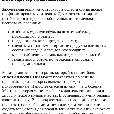
Заболевания различных структур в области стопы проще
профилактировать, чем лечить. Для этого стоит заранее
позаботиться о здоровье собственных ног и следовать
нескольким правилам:
выбирать удобную обувь на низком каблуке,
подходящую по размеру;
поддерживать вес в пределах нормы;
следить за питанием — вредные продукты влияют на
состояние сердца и сосудов, что ухудшает
кровоснабжение дистальных отделов конечностей;
заниматься спортом, но чередовать нагрузки с
периодами отдыха.
Метатарзалгия — это термин, который означает боль в
области плюсны. Она может проявляться по разным
причинам, среди которых выделяют врожденные или
приобретенные. Наиболее опасная из них — это болезнь
Мортона, которая может требовать длительного лечения и
хирургического вмешательства. В остальных случаях терапия
консервативная. В период восстановления важно не только
пользоваться лечебными мазями или кремами, но также
создать все условия для реабилитации тканей. Они включают
диету, легкие физические нагрузки и подбор анатомически