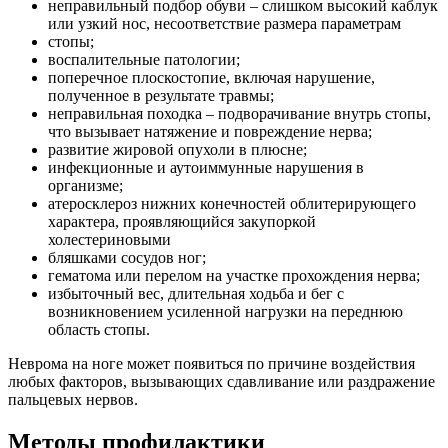
неправильный подбор обуви – слишком высокий каблук
или узкий нос, несоответствие размера параметрам
стопы;
воспалительные патологии;
поперечное плоскостопие, включая нарушение,
полученное в результате травмы;
неправильная походка – подворачивание внутрь стопы,
что вызывает натяжение и повреждение нерва;
развитие жировой опухоли в плюсне;
инфекционные и аутоиммунные нарушения в
организме;
атеросклероз нижних конечностей облитерирующего
характера, проявляющийся закупоркой
холестериновыми
бляшками сосудов ног;
гематома или перелом на участке прохождения нерва;
избыточный вес, длительная ходьба и бег с
возникновением усиленной нагрузки на переднюю
область стопы.
Неврома на ноге может появиться по причине воздействия
любых факторов, вызывающих сдавливание или раздражение
пальцевых нервов.
Методы профилактики