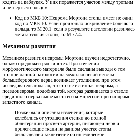
ходить на каблуках. У них поражается участок между третьим
и четвертым пальцем.
Код по МКБ 10: Неврома Мортона стопы имеет не один
код по МКБ 10. Если произошло искривление большого
пальца, то М 20.1, если в результате патологии развилась
метатарзалгия стопы, то М 77.4.
Механизм развития
Механизм развития невромы Мортона изучен недостаточно,
однако предложен ряд гипотез. При изучении
морфологического материала были сделаны выводы о том,
что при данной патологии на межплюсневой веточке
большеберцового нерва возникает утолщение, при этом
исследователь полагал, что это не истинная неврома, а
псевдоневрома, подобная той, которая развивается в стволе
срединного нерва выше места его компрессии при синдроме
запястного канала.
Позже были описаны изменения, которые
колебались от утолщения стенки до полной
облитерации просвета артерии, питающей нерв и
прилегающие ткани на данном участке стопы,
было сделано заключение об ишемической