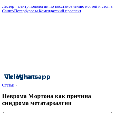
Лестер – центр подологии по восстановлению ногтей и стоп в
Санкт-Петербурге м.Комендатский проспект
Vk
Telegram
Whatsapp
Статьи
›
Неврома Мортона как причина
синдрома метатарзалгии