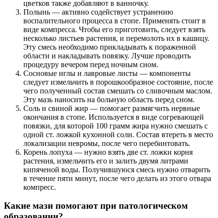
цветков также добавляют в ванночку.
Полынь — активно содействует устранению
воспалительного процесса в стопе. Применять стоит в
виде компресса. Чтобы его приготовить, следует взять
несколько листьев растения, и перемолоть их в кашицу.
Эту смесь необходимо прикладывать к пораженной
области и накладывать повязку. Лучше проводить
процедуру вечером перед ночным сном.
Сосновые иглы и лавровые листы — компоненты
следует измельчить в порошкообразное состояние, после
чего полученный состав смешать со сливочным маслом.
Эту мазь наносить на больную область перед сном.
Соль и свиной жир — помогает размягчить нервные
окончания в стопе. Используется в виде согревающей
повязки, для которой 100 грамм жира нужно смешать с
одной ст. ложкой кухонной соли. Состав втереть в место
локализации невромы, после чего перебинтовать.
Корень лопуха — нужно взять две ст. ложки корня
растения, измельчить его и залить двумя литрами
кипяченой воды. Получившуюся смесь нужно отварить
в течение пяти минут, после чего делать из этого отвара
компресс.
Какие мази помогают при патологическом
образовании?