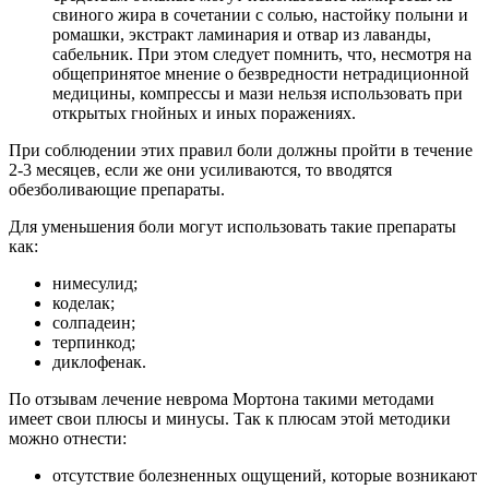
свиного жира в сочетании с солью, настойку полыни и
ромашки, экстракт ламинария и отвар из лаванды,
сабельник. При этом следует помнить, что, несмотря на
общепринятое мнение о безвредности нетрадиционной
медицины, компрессы и мази нельзя использовать при
открытых гнойных и иных поражениях.
При соблюдении этих правил боли должны пройти в течение
2-3 месяцев, если же они усиливаются, то вводятся
обезболивающие препараты.
Для уменьшения боли могут использовать такие препараты
как:
нимесулид;
коделак;
солпадеин;
терпинкод;
диклофенак.
По отзывам лечение неврома Мортона такими методами
имеет свои плюсы и минусы. Так к плюсам этой методики
можно отнести:
отсутствие болезненных ощущений, которые возникают