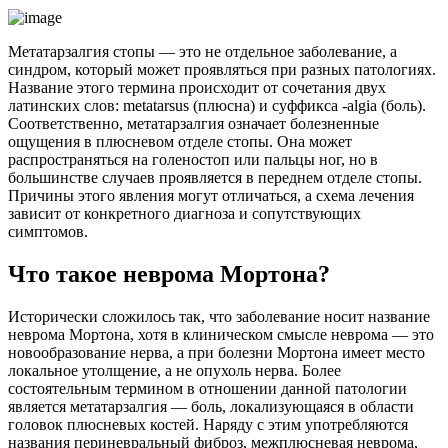
Метатарзалгия стопы — это не отдельное заболевание, а
синдром, который может проявляться при разных патологиях.
Название этого термина происходит от сочетания двух
латинских слов: metatarsus (плюсна) и суффикса -algia (боль).
Соответственно, метатарзалгия означает болезненные
ощущения в плюсневом отделе стопы. Она может
распространяться на голеностоп или пальцы ног, но в
большинстве случаев проявляется в переднем отделе стопы.
Причины этого явления могут отличаться, а схема лечения
зависит от конкретного диагноза и сопутствующих
симптомов.
Что такое неврома Мортона?
Исторически сложилось так, что заболевание носит название
неврома Мортона, хотя в клиническом смысле неврома — это
новообразование нерва, а при болезни Мортона имеет место
локальное утолщение, а не опухоль нерва. Более
состоятельным термином в отношении данной патологии
является метатарзалгия — боль, локализующаяся в области
головок плюсневых костей. Наряду с этим употребляются
названия периневральный фиброз, межплюсневая неврома,