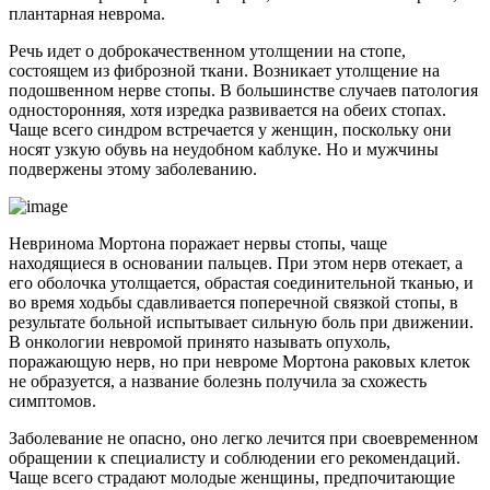
плантарная неврома.
Речь идет о доброкачественном утолщении на стопе,
состоящем из фиброзной ткани. Возникает утолщение на
подошвенном нерве стопы. В большинстве случаев патология
односторонняя, хотя изредка развивается на обеих стопах.
Чаще всего синдром встречается у женщин, поскольку они
носят узкую обувь на неудобном каблуке. Но и мужчины
подвержены этому заболеванию.
Невринома Мортона поражает нервы стопы, чаще
находящиеся в основании пальцев. При этом нерв отекает, а
его оболочка утолщается, обрастая соединительной тканью, и
во время ходьбы сдавливается поперечной связкой стопы, в
результате больной испытывает сильную боль при движении.
В онкологии невромой принято называть опухоль,
поражающую нерв, но при невроме Мортона раковых клеток
не образуется, а название болезнь получила за схожесть
симптомов.
Заболевание не опасно, оно легко лечится при своевременном
обращении к специалисту и соблюдении его рекомендаций.
Чаще всего страдают молодые женщины, предпочитающие