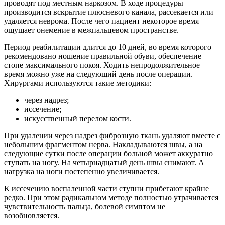
проводят под местным наркозом. В ходе процедуры
производится вскрытие плюсневого канала, рассекается или
удаляется неврома. После чего пациент некоторое время
ощущает онемение в межпальцевом пространстве.
Период реабилитации длится до 10 дней, во время которого
рекомендовано ношение правильной обуви, обеспечение
стопе максимального покоя. Ходить непродолжительное
время можно уже на следующий день после операции.
Хирургами используются такие методики:
через надрез;
иссечение;
искусственный перелом кости.
При удалении через надрез фиброзную ткань удаляют вместе с
небольшим фрагментом нерва. Накладываются швы, а на
следующие сутки после операции больной может аккуратно
ступать на ногу. На четырнадцатый день швы снимают. А
нагрузка на ноги постепенно увеличивается.
К иссечению воспаленной части ступни прибегают крайне
редко. При этом радикальном методе полностью утрачивается
чувствительность пальца, болевой симптом не
возобновляется.