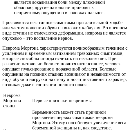
является локализация боли между плюсневой
областью, другие патологии приводят к
неприятному ощущению в головках пальцев.
Проявляются негативные симптомы при длительной ходьбе
или частом ношении обуви на высоких каблуках. Во внешнем
виде ступни не отмечаются деформации, неврома не является
опухолью – это воспаление нервов.
Неврома Мортона характеризуется волнообразным течением с
усилением и временным затиханием тревожных симптомов,
которые способны иногда исчезать на несколько лет. При
развитии патологии боли становятся интенсивнее, человек
ощущает пульсирование в пораженной области. Болевые
ощущения на поздних стадиях возникают в независимости от
вида обуви и нагрузки на стопу и носят постоянный характер,
возникая даже в состоянии полного покоя.
Неврома
Мортона
Первые признаки невриномы
стопы
Беременность может стать причиной
проявления первых симптомов невромы
Мортона. Этому способствует увеличение веса
беременной женщины и, как следствие,