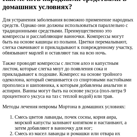
домашних условиях?
Для устранения заболевания возможно применение народных
средств. Однако они должны использоваться параллельно с
традиционными средствами. Преимущественно это
компрессы и расслабляющие ванночки. Компрессы могут
быть на основе кашицы из полыни. Цветки перемалывают,
слегка смачивают и прикладывают к поврежденному участку,
обвязывают марлей и оставляют так на всю ночь.
Также проводят компрессы с листом алоэ и капустным
листом, которые слегка мнут до появления сока и
прикладывают к подошве. Компресс на основе тройного
одеколона, который смешивается со спиртовыми настойками
прополиса и шиповника, к которым добавлены анальгин и
аспирин. Ванны могут быть на основе уксуса (пол-литра 9
процентного уксуса на таз с теплой водой) или трав.
Методы лечения невромы Мортона в домашних условиях:
Смесь цветов лаванды, почек сосны, корня аира,
морской капусты заливают кипятком и настаивают, а
затем добавляют в ванночку для ног;
Смесь из масел лаванды и ромашки или отвара их