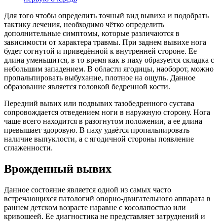
Для того чтобы определить точный вид вывиха и подобрать
тактику лечения, необходимо чётко определить
дополнительные симптомы, которые различаются в
зависимости от характера травмы. При заднем вывихе нога
будет согнутой и приведённой к внутренней стороне. Ее
длина уменьшится, в то время как в паху образуется складка с
небольшим западением. В области ягодицы, наоборот, можно
пропальпировать выбухание, плотное на ощупь. Данное
образование является головкой бедренной кости.
Передний вывих или подвывих тазобедренного сустава
сопровождается отведением ноги в наружную сторону. Нога
чаще всего находится в разогнутом положении, а ее длина
превышает здоровую. В паху удаётся пропальпировать
наличие выпуклости, а с ягодичной стороны появление
сглаженности.
Врожденный вывих
Данное состояние является одной из самых часто
встречающихся патологий опорно-двигательного аппарата в
раннем детском возрасте наравне с косолапостью или
кривошеей. Ее диагностика не представляет затруднений и