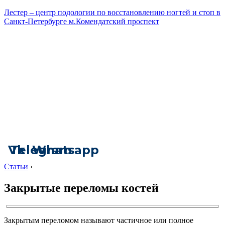
Лестер – центр подологии по восстановлению ногтей и стоп в
Санкт-Петербурге м.Комендатский проспект
Vk
Telegram
Whatsapp
Статьи
›
Закрытые переломы костей
Закрытым переломом называют частичное или полное