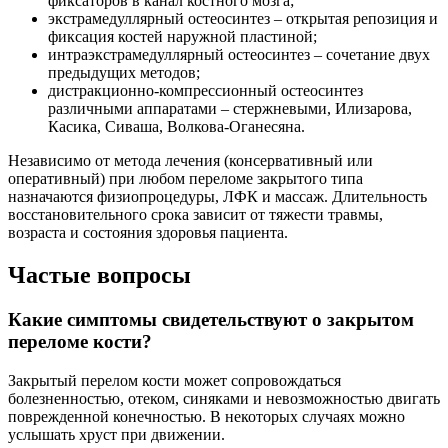
фиксаторов в канал костного мозга;
экстрамедуллярный остеосинтез – открытая репозиция и
фиксация костей наружной пластиной;
интраэкстрамедуллярный остеосинтез – сочетание двух
предыдущих методов;
дистракционно-компрессионный остеосинтез
различными аппаратами – стержневыми, Илизарова,
Касика, Сиваша, Волкова-Оганесяна.
Независимо от метода лечения (консервативный или
оперативный) при любом переломе закрытого типа
назначаются физиопроцедуры, ЛФК и массаж. Длительность
восстановительного срока зависит от тяжести травмы,
возраста и состояния здоровья пациента.
Частые вопросы
Какие симптомы свидетельствуют о закрытом
переломе кости?
Закрытый перелом кости может сопровождаться
болезненностью, отеком, синяками и невозможностью двигать
поврежденной конечностью. В некоторых случаях можно
услышать хруст при движении.