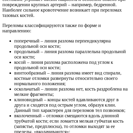
повреждении крупных артерий – например, бедренной.
Наиболее сильное кровотечение возникает при переломах
тазовых костей.
Переломы классифицируются также по форме и
направлению:
поперечный – линия разлома перпендикулярна
продольной оси кости;
продольный – линия разлома параллельна продольной
оси кости;
косой – линия разлома расположена под углом к
продольной оси кости;
винтообразный – линия разлома имеет вид спирали,
костные отломки развернуты относительно своего
нормального положения;
оскольчатый – линии разлома нет, кость раздроблена на
мелкие фрагменты;
клиновидный – концы костей вдавливаются друг в
друга и сходятся под острым углом, образуя клин.
Данный тип характерен для переломов тел позвонков;
вколоченный – отломки смещаются вдоль длинной
трубчатой кости; если ломается мелкая губчатая кость
(запястье, предплюсна), то отломки выходят за ее
пределы, «вколачиваются»;