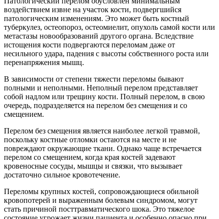
Патологический перелом обусловлен минимальным
воздействием извне на участок кости, подвергшийся
патологическим изменениям. Это может быть костный
туберкулез, остеопороз, остеомиелит, опухоль самой кости или
метастазы новообразований другого органа. Вследствие
истощения кости подвергаются переломам даже от
несильного удара, падения с высоты собственного роста или
перенапряжения мышц.
В зависимости от степени тяжести переломы бывают
полными и неполными. Неполный перелом представляет
собой надлом или трещину кости. Полный перелом, в свою
очередь, подразделяется на перелом без смещения и со
смещением.
Перелом без смещения является наиболее легкой травмой,
поскольку костные отломки остаются на месте и не
повреждают окружающие ткани. Однако чаще встречается
перелом со смещением, когда края костей задевают
кровеносные сосуды, мышцы и связки, что вызывает
достаточно сильное кровотечение.
Переломы крупных костей, сопровождающиеся обильной
кровопотерей и выраженным болевым синдромом, могут
стать причиной посттравматического шока. Это тяжелое
состояние угрожает жизни пациента и особенно опасно при