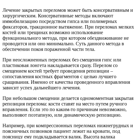
Лечение закрытых переломов может быть консервативным и
хирургическим. Консервативные методы включают
иммобилизацию посредством гипса или полимерных
фиксаторов, тракционное вытяжение. При переломах мелких
костей или трещинах возможно использование
функционального метода, при котором обездвиживание не
проводится или оно минимально. Суть данного метода в
обеспечении покоя пораженной части тела.
При неосложненных переломах без смещения гипс или
пластиковая лонгета накладывается сразу. Перелом со
смещением костей требует проведения репозиции –
сопоставления костных фрагментов с целью лучшего
сращивания. Именно от качества проведенного вправления
зависит успех дальнейшего лечения.
При небольшом смещении делается одномоментная закрытая
репозиция перелома: кости ставят на место путем ручного
вправления. Если это по каким-то причинам невозможно,
выполняют поэтапную, или динамическую репозицию.
Например, при компрессионных переломах нижнегрудных и
поясничных позвонков пациент лежит на кровати, под
поясницу ему подкладывается валик. Высота валика