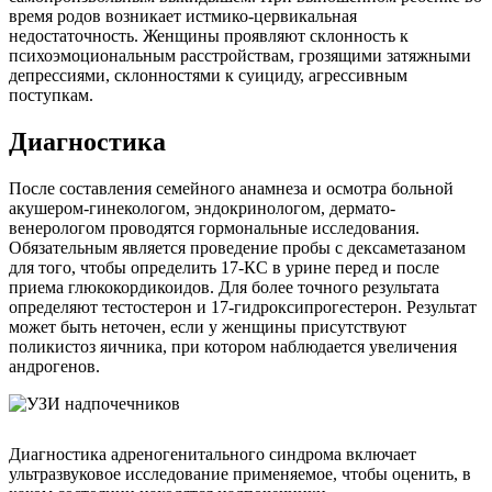
время родов возникает истмико-цервикальная
недостаточность. Женщины проявляют склонность к
психоэмоциональным расстройствам, грозящими затяжными
депрессиями, склонностями к суициду, агрессивным
поступкам.
Диагностика
После составления семейного анамнеза и осмотра больной
акушером-гинекологом, эндокринологом, дермато-
венерологом проводятся гормональные исследования.
Обязательным является проведение пробы с дексаметазаном
для того, чтобы определить 17-КС в урине перед и после
приема глюкокордикоидов. Для более точного результата
определяют тестостерон и 17-гидроксипрогестерон. Результат
может быть неточен, если у женщины присутствуют
поликистоз яичника, при котором наблюдается увеличения
андрогенов.
Диагностика адреногенитального синдрома включает
ультразвуковое исследование применяемое, чтобы оценить, в