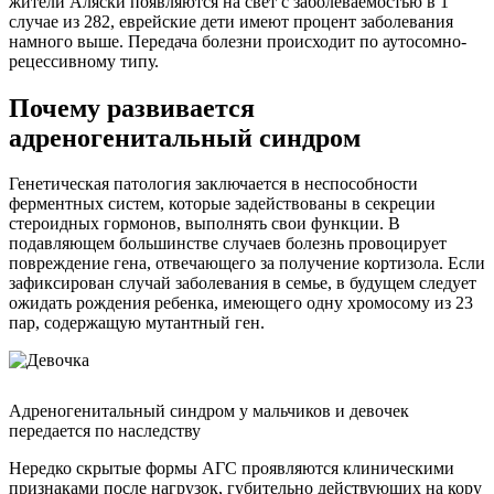
жители Аляски появляются на свет с заболеваемостью в 1
случае из 282, еврейские дети имеют процент заболевания
намного выше. Передача болезни происходит по аутосомно-
рецессивному типу.
Почему развивается
адреногенитальный синдром
Генетическая патология заключается в неспособности
ферментных систем, которые задействованы в секреции
стероидных гормонов, выполнять свои функции. В
подавляющем большинстве случаев болезнь провоцирует
повреждение гена, отвечающего за получение кортизола. Если
зафиксирован случай заболевания в семье, в будущем следует
ожидать рождения ребенка, имеющего одну хромосому из 23
пар, содержащую мутантный ген.
Адреногенитальный синдром у мальчиков и девочек
передается по наследству
Нередко скрытые формы АГС проявляются клиническими
признаками после нагрузок, губительно действующих на кору