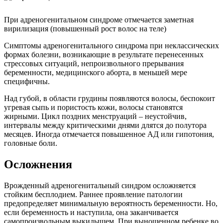
При адреногенитальном синдроме отмечается заметная
вирилизация (повышенный рост волос на теле)
Симптомы адреногенитального синдрома при неклассических
формах болезни, возникающие в результате перенесенных
стрессовых ситуаций, непроизвольного прерывания
беременности, медицинского аборта, в меньшей мере
специфичны.
Над губой, в области грудины появляются волосы, беспокоит
угревая сыпь и пористость кожи, волосы становятся
жирными. Цикл поздних менструаций – неустойчив,
интервалы между критическими днями длятся до полутора
месяцев. Иногда отмечается повышенное АД или гипотония,
головные боли.
Осложнения
Врожденный адреногенитальный синдром осложняется
стойким бесплодием. Раннее проявление патологии
предопределяет минимальную вероятность беременности. Но,
если беременность и наступила, она заканчивается
самопроизвольным выкидышем. При выношенном ребенке во