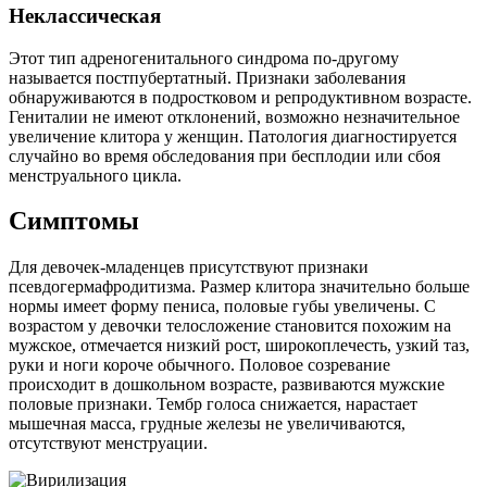
Неклассическая
Этот тип адреногенитального синдрома по-другому
называется постпубертатный. Признаки заболевания
обнаруживаются в подростковом и репродуктивном возрасте.
Гениталии не имеют отклонений, возможно незначительное
увеличение клитора у женщин. Патология диагностируется
случайно во время обследования при бесплодии или сбоя
менструального цикла.
Симптомы
Для девочек-младенцев присутствуют признаки
псевдогермафродитизма. Размер клитора значительно больше
нормы имеет форму пениса, половые губы увеличены. С
возрастом у девочки телосложение становится похожим на
мужское, отмечается низкий рост, широкоплечесть, узкий таз,
руки и ноги короче обычного. Половое созревание
происходит в дошкольном возрасте, развиваются мужские
половые признаки. Тембр голоса снижается, нарастает
мышечная масса, грудные железы не увеличиваются,
отсутствуют менструации.