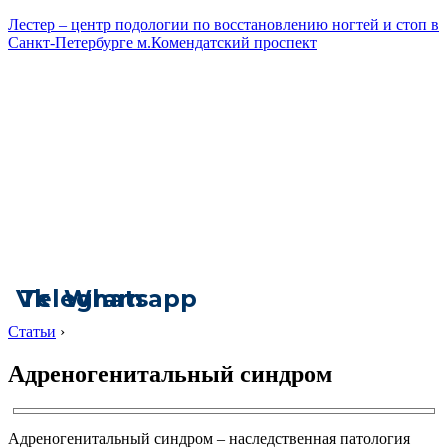
Лестер – центр подологии по восстановлению ногтей и стоп в
Санкт-Петербурге м.Комендатский проспект
Vk
Telegram
Whatsapp
Статьи
›
Адреногенитальный синдром
Адреногенитальный синдром – наследственная патология