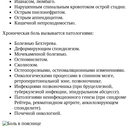
Ишиасом, люмбаго.
Нарушенным спинальным кровотоком острой стадии.
Острым пиелонефритом.
Острым аппендицитом.
Кишечной непроходимостью.
Хроническая боль вызывается патологиями:
Болезнью Бехтерева.
Деформирующим спондилезом.
Мочекаменной болезнью.
Остеомиелитом.
Сколиозом.
Остеопорозными, остеомаляционными изменениями.
Онкологическими процессами в спинном мозге,
ретроперитонеальной зоне, позвоночнике.
Инфекциями позвоночника (при бруцеллезной,
туберкулезной инфекции, эпидуральном абсцессе).
Патологиями неинфекционного генеза (при синдроме
Рейтера, ревматоидном артрите, анкилозирующем
спондилите).
Почечной онкологией.