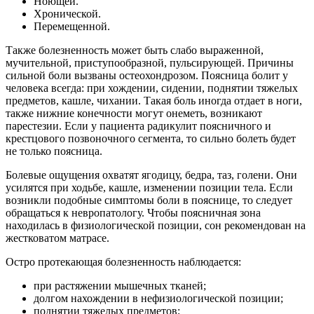
Ноющей.
Хронической.
Перемещенной.
Также болезненность может быть слабо выраженной,
мучительной, приступообразной, пульсирующей. Причины
сильной боли вызваны остеохондрозом. Поясница болит у
человека всегда: при хождении, сидении, поднятии тяжелых
предметов, кашле, чихании. Такая боль иногда отдает в ноги,
также нижние конечности могут онеметь, возникают
парестезии. Если у пациента радикулит поясничного и
крестцового позвоночного сегмента, то сильно болеть будет
не только поясница.
Болевые ощущения охватят ягодицу, бедра, таз, голени. Они
усилятся при ходьбе, кашле, изменении позиции тела. Если
возникли подобные симптомы боли в пояснице, то следует
обращаться к невропатологу. Чтобы поясничная зона
находилась в физиологической позиции, сон рекомендован на
жестковатом матрасе.
Остро протекающая болезненность наблюдается:
при растяжении мышечных тканей;
долгом нахождении в нефизиологической позиции;
поднятии тяжелых предметов;