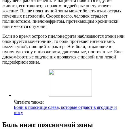
нарушена работа печени. У пациента появится вздутие
живота, его тошнит, в правом подреберье он чувствует
жжение. Выше поясничной зоны может болеть из-за острых
почечных патологий. Скорее всего, человек страдает
поликистозом, пиелонефритом, протекающим хронически
или имеются опухоли.
Если во время острого пиелонефрита наблюдаются отеки или
блокируется мочеточник, то боль протекает интенсивно,
имеет тупой, ноющий характер. Эти боли, отдающие в
пупочную зону и низ живота, длительные, постоянные. Еще
дискомфортные ощущения проявятся с правой или левой
подреберной зоны.
Читайте также:
Боли в пояснице слева, которые отдают в ягодицу и
ногу
Боль ниже поясничной зоны