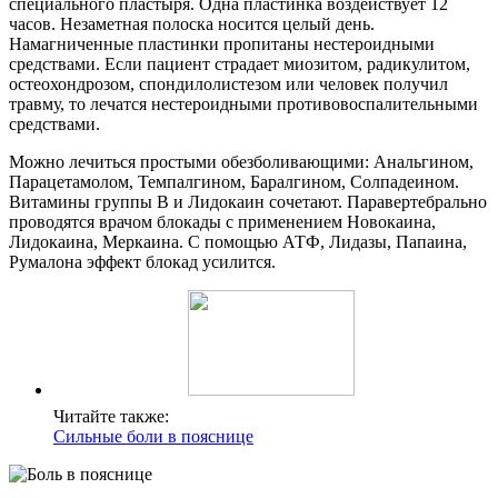
специального пластыря. Одна пластинка воздействует 12
часов. Незаметная полоска носится целый день.
Намагниченные пластинки пропитаны нестероидными
средствами. Если пациент страдает миозитом, радикулитом,
остеохондрозом, спондилолистезом или человек получил
травму, то лечатся нестероидными противовоспалительными
средствами.
Можно лечиться простыми обезболивающими: Анальгином,
Парацетамолом, Темпалгином, Баралгином, Солпадеином.
Витамины группы В и Лидокаин сочетают. Паравертебрально
проводятся врачом блокады с применением Новокаина,
Лидокаина, Меркаина. С помощью АТФ, Лидазы, Папаина,
Румалона эффект блокад усилится.
Читайте также:
Сильные боли в пояснице