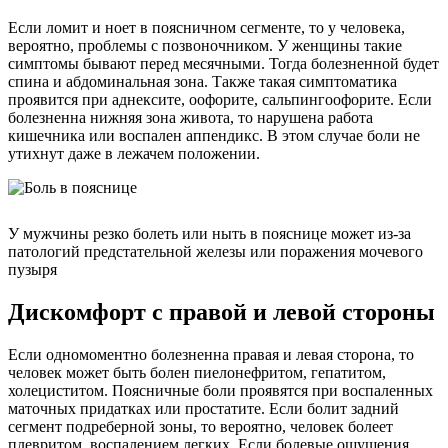
Если ломит и ноет в поясничном сегменте, то у человека,
вероятно, проблемы с позвоночником. У женщины такие
симптомы бывают перед месячными. Тогда болезненной будет
спина и абдоминальная зона. Также такая симптоматика
проявится при аднексите, оофорите, сальпингоофорите. Если
болезненна нижняя зона живота, то нарушена работа
кишечника или воспален аппендикс. В этом случае боли не
утихнут даже в лежачем положении.
У мужчины резко болеть или ныть в пояснице может из-за
патологий предстательной железы или поражения мочевого
пузыря
Дискомфорт с правой и левой стороны
Если одномоментно болезненна правая и левая сторона, то
человек может быть болен пиелонефритом, гепатитом,
холециститом. Поясничные боли проявятся при воспаленных
маточных придатках или простатите. Если болит задний
сегмент подреберной зоны, то вероятно, человек болеет
плевритом, воспалением легких. Если болевые ощущения