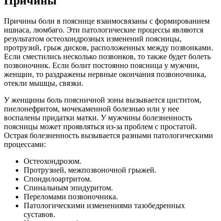
Причины
Причины боли в пояснице взаимосвязаны с формированием
ишиаса, люмбаго. Эти патологические процессы являются
результатом остеохондрозных изменений поясницы,
протрузий, грыж дисков, расположенных между позвонками.
Если сместились несколько позвонков, то также будет болеть
позвоночник. Если болит постоянно поясница у мужчин,
женщин, то раздражены нервные окончания позвоночника,
отекли мышцы, связки.
У женщины боль поясничной зоны вызывается циститом,
пиелонефритом, мочекаменной болезнью или у нее
воспалены придатки матки. У мужчины болезненность
поясницы может проявляться из-за проблем с простатой.
Острая болезненность вызывается разными патологическими
процессами:
Остеохондрозом.
Протрузией, межпозвоночной грыжей.
Спондилоартритом.
Спинальным эпидуритом.
Переломами позвоночника.
Патологическими изменениями тазобедренных
суставов.