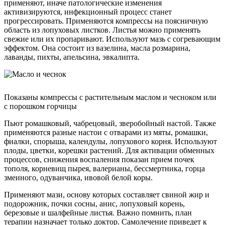
применяют, иначе патологические изменения
активизируются, инфекционный процесс станет
прогрессировать. Применяются компрессы на поясничную
область из лопуховых листков. Листья можно применять
свежие или их пропаривают. Используют мазь с согревающим
эффектом. Она состоит из вазелина, масла розмарина,
лаванды, пихты, апельсина, эвкалипта.
Показаны компрессы с растительным маслом и чесноком или
с порошком горчицы
Пьют ромашковый, чабрецовый, зверобойный настой. Также
применяются разные настои с отварами из мяты, ромашки,
фиалки, спорыша, календулы, лопухового корня. Используют
плоды, цветки, корешки растений. Для активации обменных
процессов, снижения воспаления показан прием почек
тополя, корневищ пырея, валерианы, бессмертника, горца
змеиного, одуванчика, ивовой белой коры.
Применяют мази, основу которых составляет свиной жир и
подорожник, почки сосны, анис, лопуховый корень,
березовые и шалфейные листья. Важно помнить, план
терапии назначает только доктор. Самолечение приведет к