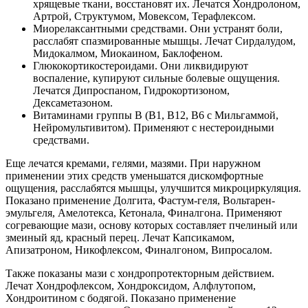
хрящевые ткани, восстановят их. Лечатся Хондролоном,
Артрой, Структумом, Мовексом, Терафлексом.
Миорелаксантными средствами. Они устранят боли,
расслабят спазмированные мышцы. Лечат Сирдалудом,
Мидокалмом, Миокаином, Баклофеном.
Глюкокортикостероидами. Они ликвидируют
воспаление, купируют сильные болевые ощущения.
Лечатся Дипроспаном, Гидрокортизоном,
Дексаметазоном.
Витаминами группы В (В1, В12, В6 с Мильгаммой,
Нейромультивитом). Применяют с нестероидными
средствами.
Еще лечатся кремами, гелями, мазями. При наружном
применении этих средств уменьшатся дискомфортные
ощущения, расслабятся мышцы, улучшится микроциркуляция.
Показано применение Долгита, Фастум-геля, Вольтарен-
эмульгеля, Амелотекса, Кетонала, Финалгона. Применяют
согревающие мази, основу которых составляет пчелиный или
змеиный яд, красный перец. Лечат Капсикамом,
Апизатроном, Никофлексом, Финалгоном, Випросалом.
Также показаны мази с хондропротекторным действием.
Лечат Хондрофлексом, Хондроксидом, Алфлутопом,
Хондроитином с бодягой. Показано применение