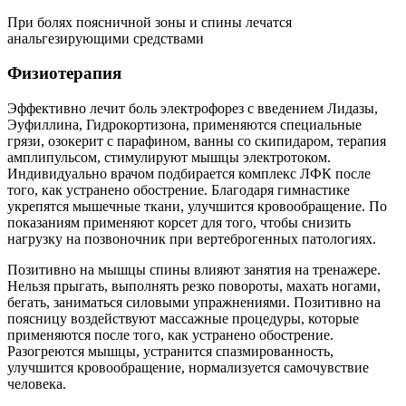
При болях поясничной зоны и спины лечатся
анальгезирующими средствами
Физиотерапия
Эффективно лечит боль электрофорез с введением Лидазы,
Эуфиллина, Гидрокортизона, применяются специальные
грязи, озокерит с парафином, ванны со скипидаром, терапия
амплипульсом, стимулируют мышцы электротоком.
Индивидуально врачом подбирается комплекс ЛФК после
того, как устранено обострение. Благодаря гимнастике
укрепятся мышечные ткани, улучшится кровообращение. По
показаниям применяют корсет для того, чтобы снизить
нагрузку на позвоночник при вертеброгенных патологиях.
Позитивно на мышцы спины влияют занятия на тренажере.
Нельзя прыгать, выполнять резко повороты, махать ногами,
бегать, заниматься силовыми упражнениями. Позитивно на
поясницу воздействуют массажные процедуры, которые
применяются после того, как устранено обострение.
Разогреются мышцы, устранится спазмированность,
улучшится кровообращение, нормализуется самочувствие
человека.