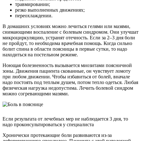
травмировании;
резко выполненных движениях;
переохлаждении.
В домашних условиях можно лечиться гелями или мазями,
снимающими воспаление с болевым синдромом. Они улучшат
микроциркуляцию, устранят отечность. Если за 2–3 дня боли
не пройдут, то необходима врачебная помощь. Когда сильно
болит спина в области поясницы в первые сутки, то надо
находиться на постельном режиме.
Ноющая болезненность вызывается миозитами поясничной
зоны. Движения пациента скованные, он чувствует ломоту
при любом движении. Чтобы избавиться от болей, вначале
надо постоять под теплым душем, потом тепло одеться. Любая
физическая нагрузка недопустима. Лечить болевой синдром
можно согревающими мазями.
Если результата от лечебных мер не наблюдается 3 дня, то
надо проконсультироваться у специалиста
Хронически протекающие боли развиваются из-за
деформирующего спондилеза. Пациента с этой патологией