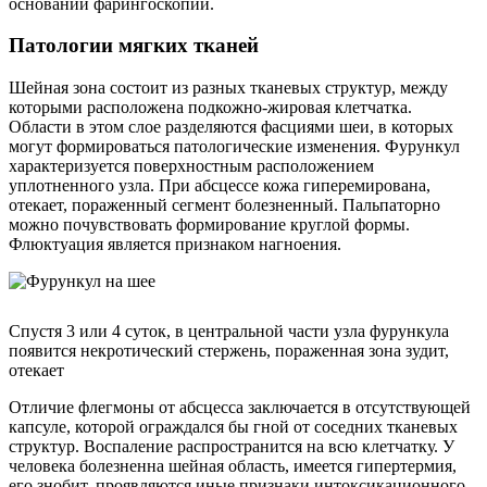
основании фарингоскопии.
Патологии мягких тканей
Шейная зона состоит из разных тканевых структур, между
которыми расположена подкожно-жировая клетчатка.
Области в этом слое разделяются фасциями шеи, в которых
могут формироваться патологические изменения. Фурункул
характеризуется поверхностным расположением
уплотненного узла. При абсцессе кожа гиперемирована,
отекает, пораженный сегмент болезненный. Пальпаторно
можно почувствовать формирование круглой формы.
Флюктуация является признаком нагноения.
Спустя 3 или 4 суток, в центральной части узла фурункула
появится некротический стержень, пораженная зона зудит,
отекает
Отличие флегмоны от абсцесса заключается в отсутствующей
капсуле, которой ограждался бы гной от соседних тканевых
структур. Воспаление распространится на всю клетчатку. У
человека болезненна шейная область, имеется гипертермия,
его знобит, проявляются иные признаки интоксикационного