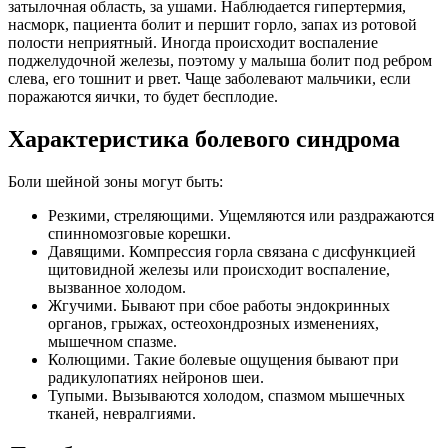
затылочная область, за ушами. Наблюдается гипертермия,
насморк, пациента болит и першит горло, запах из ротовой
полости неприятный. Иногда происходит воспаление
поджелудочной железы, поэтому у малыша болит под ребром
слева, его тошнит и рвет. Чаще заболевают мальчики, если
поражаются яички, то будет бесплодие.
Характеристика болевого синдрома
Боли шейной зоны могут быть:
Резкими, стреляющими. Ущемляются или раздражаются
спинномозговые корешки.
Давящими. Компрессия горла связана с дисфункцией
щитовидной железы или происходит воспаление,
вызванное холодом.
Жгучими. Бывают при сбое работы эндокринных
органов, грыжах, остеохондрозных изменениях,
мышечном спазме.
Колющими. Такие болевые ощущения бывают при
радикулопатиях нейронов шеи.
Тупыми. Вызываются холодом, спазмом мышечных
тканей, невралгиями.