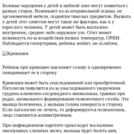
Болевые ощущения у детей в шейной зоне могут появиться с
разных сторон. Возникают из-за неправильной осанки, не
эргономичной мебели, поднятия тяжелых предметов. Вызвать
у детей этот симптом могут такие же факторы, как и у
взрослого человека. У детей может быть воспалено
внутреннее, среднее либо наружное ухо. Отит может
возникнуть из-за воздействия низких температур, ОРВИ.
Наблюдается гипертермия, ребенка знобит, он ослаблен.
Ребенок при кривошее наклоняет голову и одновременно
поворачивает ее в сторону
Кривошея может быть унаследованной или приобретенной.
Патология появляется из-за унаследованного укорочения
грудино-ключично-сосцевидного миоволокна, травмах при
родах, аномального формирования позвоночного столба. Эта
мышца болезненна, у малыша голова повернута в сторону.
Если патологию не лечить, то деформируется позвоночник,
лицо становится асимметричным.
При инфекционном паротите происходит воспаление
околоушных слюнных желез, малыша будет болеть шея,