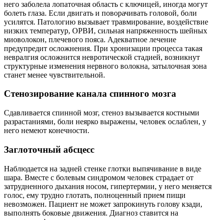
него заболела лопаточная область с ключицей, иногда могут
болеть глаза. Если двигать и поворачивать головой, боли
усилятся. Патологию вызывает травмирование, воздействие
низких температур, ОРВИ, сильная напряженность шейных
миоволокон, плечевого пояса. Адекватное лечение
предупредит осложнения. При хронизации процесса такая
невралгия осложнится невротической стадией, возникнут
структурные изменения нервного волокна, затылочная зона
станет менее чувствительной.
Стенозирование канала спинного мозга
Сдавливается спинной мозг, стеноз вызывается костными
разрастаниями, боли неярко выражены, человек ослаблен, у
него немеют конечности.
Заглоточный абсцесс
Наблюдается на задней стенке глотки выпячивание в виде
шара. Вместе с болевым синдромом человек страдает от
затрудненного дыхания носом, гипертермии, у него меняется
голос, ему трудно глотать, полноценный прием пищи
невозможен. Пациент не может запрокинуть голову кзади,
выполнять боковые движения. Диагноз ставится на