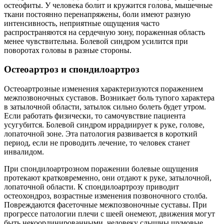
остеофиты. У человека болит и кружится голова, мышечные
ткани постоянно перенапряжены, боли имеют разную
интенсивность, неприятные ощущения часто
распространяются на сердечную зону, пораженная область
менее чувствительна. Болевой синдром усилится при
поворотах головы в разные стороны.
Остеоартроз и спондилоартроз
Остеоартрозные изменения характеризуются поражением
межпозвоночных суставов. Возникает боль тупого характера
в затылочной области, затылок сильно болеть будет утром.
Если работать физически, то самочувствие пациента
усугубится. Болевой синдром иррадиирует к руке, голове,
лопаточной зоне. Эта патология развивается в короткий
период, если не проводить лечение, то человек станет
инвалидом.
При спондилоартрозном поражении болевые ощущения
протекают кратковременно, они отдают к руке, затылочной,
лопаточной области. К спондилоартрозу приводит
остеохондроз, возрастные изменения позвоночного столба.
Повреждаются фасеточные межпозвоночные суставы. При
прогрессе патологии плечи с шеей онемеют, движения могут
быть некоординированными, человеку слышны шумовые