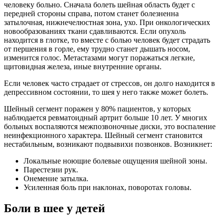
человеку больно. Сначала болеть шейная область будет с
передней стороны справа, потом станет болезненна
затылочная, нижнечелюстная зона, ухо. При онкологических
новообразованиях ткани сдавливаются. Если опухоль
находится в глотке, то вместе с болью человек будет страдать
от першения в горле, ему трудно станет дышать носом,
изменится голос. Метастазами могут поражаться легкие,
щитовидная железа, иные внутренние органы.
Если человек часто страдает от стрессов, он долго находится в
депрессивном состоянии, то шея у него также может болеть.
Шейный сегмент поражен у 80% пациентов, у которых
наблюдается ревматоидный артрит больше 10 лет. У многих
больных воспаляются межпозвоночные диски, это воспаление
неинфекционного характера. Шейный сегмент становится
нестабильным, возникают подвывихи позвонков. Возникнет:
Локальные ноющие болевые ощущения шейной зоны.
Парестезии рук.
Онемение затылка.
Усиленная боль при наклонах, поворотах головы.
Боли в шее у детей