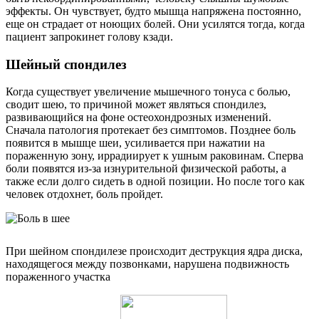
эффекты. Он чувствует, будто мышца напряжена постоянно,
еще он страдает от ноющих болей. Они усилятся тогда, когда
пациент запрокинет голову кзади.
Шейный спондилез
Когда существует увеличение мышечного тонуса с болью,
сводит шею, то причиной может являться спондилез,
развивающийся на фоне остеохондрозных изменений.
Сначала патология протекает без симптомов. Позднее боль
появится в мышце шеи, усиливается при нажатии на
пораженную зону, иррадиирует к ушным раковинам. Сперва
боли появятся из-за изнурительной физической работы, а
также если долго сидеть в одной позиции. Но после того как
человек отдохнет, боль пройдет.
При шейном спондилезе происходит деструкция ядра диска,
находящегося между позвонками, нарушена подвижность
пораженного участка