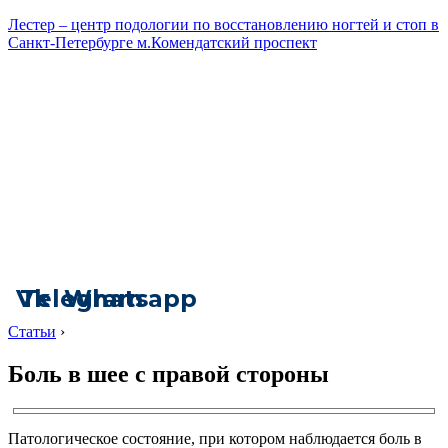
Лестер – центр подологии по восстановлению ногтей и стоп в
Санкт-Петербурге м.Комендатский проспект
Vk
Telegram
Whatsapp
Статьи
›
Боль в шее с правой стороны
Патологическое состояние, при котором наблюдается боль в