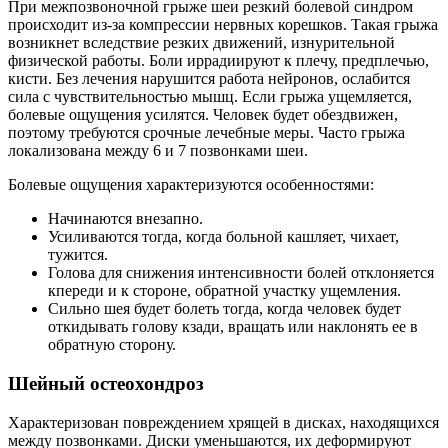
При межпозвоночной грыже шеи резкий болевой синдром
происходит из-за компрессии нервных корешков. Такая грыжа
возникнет вследствие резких движений, изнурительной
физической работы. Боли иррадиируют к плечу, предплечью,
кисти. Без лечения нарушится работа нейронов, ослабится
сила с чувствительностью мышц. Если грыжа ущемляется,
болевые ощущения усилятся. Человек будет обездвижен,
поэтому требуются срочные лечебные меры. Часто грыжа
локализована между 6 и 7 позвонками шеи.
Болевые ощущения характеризуются особенностями:
Начинаются внезапно.
Усиливаются тогда, когда больной кашляет, чихает,
тужится.
Голова для снижения интенсивности болей отклоняется
кпереди и к стороне, обратной участку ущемления.
Сильно шея будет болеть тогда, когда человек будет
откидывать голову кзади, вращать или наклонять ее в
обратную сторону.
Шейный остеохондроз
Характеризован повреждением хрящей в дисках, находящихся
между позвонками. Диски уменьшаются, их деформируют