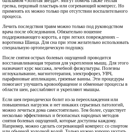
бальзамом «Золотая звезда». Могут помочь также теплая
грелка, перцовый пластырь или согревающий компресс. Но
применять их можно только при отсутствии воспалительного
процесса.
Лечить последствия травм можно только под руководством
врача после обследования. Обязательно ношение
поддерживающего корсета, а при легких повреждениях –
воротника Шанца. Для сна при этом желательно использовать
специальную ортопедическую подушку.
После снятия острых болевых ощущений проводится
восстанавливающая терапия для укрепления мышц. Для этого
назначают курс массажа, лечебной физкультуры. Полезны
иглоукалывание, магнитотерапия, электрофорез, УВЧ,
парафиновые аппликации, грязевые ванны. Эти процедуры
помогают улучшить кровообращение и обменные процессы в
области шеи, расслабляют и укрепляют мышцы.
Если шея периодически болит из-за переохлаждения или
повышенных нагрузок и нет никаких серьезных патологий,
можно лечиться дома самостоятельно. Тем более, существует
несколько эффективных и безопасных народных методов
снятия болевых ощущений, которые доступны каждому.
Например, можно сделать согревающий компресс со спиртом
или обычной холодной водой. Только нужно хорошо укутать