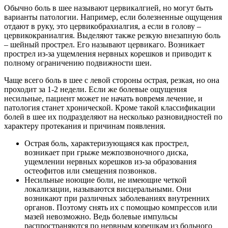
Обычно боль в шее называют цервикалгией, но могут быть
варианты патологии. Например, если болезненные ощущения
отдают в руку, это цервикобрахиалгия, а если в голову –
цервикокраниалгия. Выделяют также резкую внезапную боль
– шейный прострел. Его называют цервикаго. Возникает
прострел из-за ущемления нервных корешков и приводит к
полному ограничению подвижности шеи.
Чаще всего боль в шее с левой стороны острая, резкая, но она
проходит за 1-2 недели. Если же болевые ощущения
несильные, пациент может не начать вовремя лечение, и
патология станет хронической. Кроме такой классификации
болей в шее их подразделяют на несколько разновидностей по
характеру протекания и причинам появления.
Острая боль, характеризующаяся как прострел,
возникает при грыже межпозвоночного диска,
ущемлении нервных корешков из-за образования
остеофитов или смещения позвонков.
Несильные ноющие боли, не имеющие четкой
локализации, называются висцеральными. Они
возникают при различных заболеваниях внутренних
органов. Поэтому снять их с помощью компрессов или
мазей невозможно. Ведь болевые импульсы
распространяются по нервным корешкам из больного