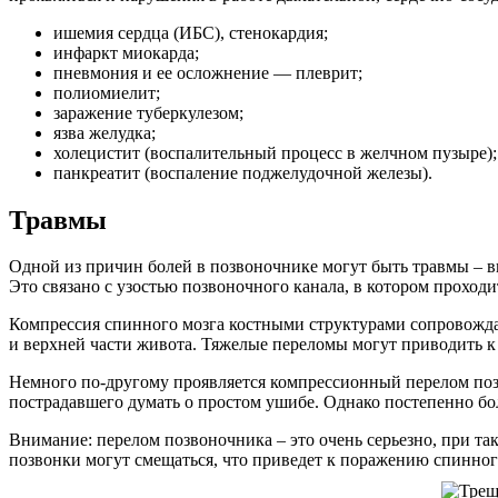
ишемия сердца (ИБС), стенокардия;
инфаркт миокарда;
пневмония и ее осложнение — плеврит;
полиомиелит;
заражение туберкулезом;
язва желудка;
холецистит (воспалительный процесс в желчном пузыре);
панкреатит (воспаление поджелудочной железы).
Травмы
Одной из причин болей в позвоночнике могут быть травмы – в
Это связано с узостью позвоночного канала, в котором прох
Компрессия спинного мозга костными структурами сопровожда
и верхней части живота. Тяжелые переломы могут приводить к
Немного по-другому проявляется компрессионный перелом позв
пострадавшего думать о простом ушибе. Однако постепенно бол
Внимание: перелом позвоночника – это очень серьезно, при та
позвонки могут смещаться, что приведет к поражению спинног