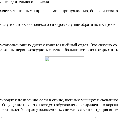
менее длительного периода.
ляется типичными признаками – припухлостью, болью и гематом
в случае стойкого болевого синдрома лучше обратиться в травмп
 межпозвоночных дисках является шейный отдел. Это связано 
оложены нервно-сосудистые пучки, большинство из которых пит
приводят к появлению боли в спине, шейных мышцах и скованно
. Ощущение нехватки воздуха обусловлено раздражением корешко
 возникает быстрая утомляемость, снижается концентрация вним