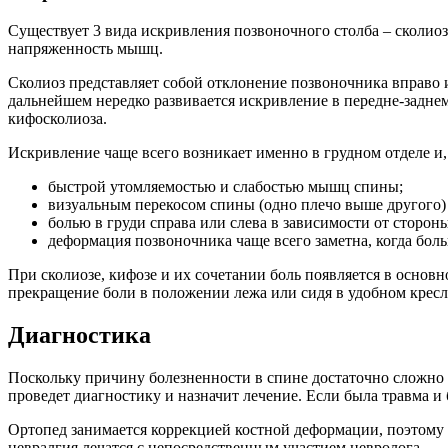
Существует 3 вида искривления позвоночного столба – сколиоз
напряженность мышц.
Сколиоз представляет собой отклонение позвоночника вправо и
дальнейшем нередко развивается искривление в передне-задне
кифосколиоза.
Искривление чаще всего возникает именно в грудном отделе 
быстрой утомляемостью и слабостью мышц спины;
визуальным перекосом спины (одно плечо выше другого) 
болью в груди справа или слева в зависимости от сторон
деформация позвоночника чаще всего заметна, когда боль
При сколиозе, кифозе и их сочетании боль появляется в основ
прекращение боли в положении лежа или сидя в удобном кресл
Диагностика
Поскольку причину болезненности в спине достаточно сложно п
проведет диагностику и назначит лечение. Если была травма и 
Ортопед занимается коррекцией костной деформации, поэтому
невралгия лечатся с непосредственным участием невролога.