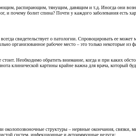
щим, распирающим, тянущим, давящим и т.д. Иногда они возника
вог, и почему болит спина? Почти у каждого заболевания есть ха
е всегда свидетельствует о патологии. Спровоцировать ее может
ильно организованное рабочее место – это только некоторые из
е стоит. Необходимо обратить внимание, когда и при каких обсто
нота клинической картины крайне важна для врача, который буд
или околопозвоночные структуры – нервные окончания, связки, 
удистой систем, инфекционные и аутоиммунные недуги: