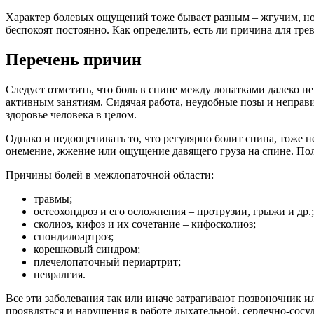
Характер болевых ощущений тоже бывает разным – жгучим, ною
беспокоят постоянно. Как определить, есть ли причина для тре
Перечень причин
Следует отметить, что боль в спине между лопатками далеко н
активным занятиям. Сидячая работа, неудобные позы и неправ
здоровье человека в целом.
Однако и недооценивать то, что регулярно болит спина, тоже н
онемение, жжение или ощущение давящего груза на спине. Пол
Причины болей в межлопаточной области:
травмы;
остеохондроз и его осложнения – протрузии, грыжи и др.;
сколиоз, кифоз и их сочетание – кифосколиоз;
спондилоартроз;
корешковый синдром;
плечелопаточный периартрит;
невралгия.
Все эти заболевания так или иначе затрагивают позвоночник 
проявляться и нарушения в работе дыхательной, сердечно-сос