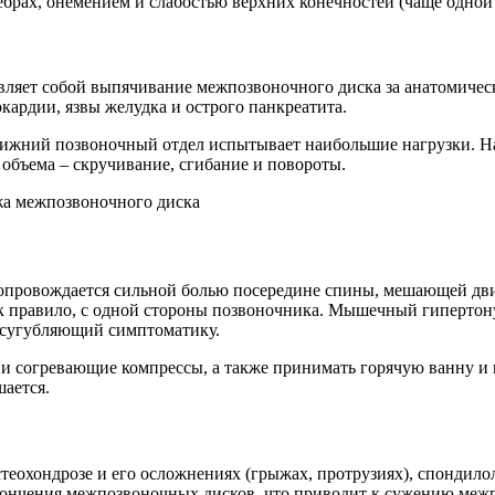
ебрах, онемением и слабостью верхних конечностей (чаще одной
вляет собой выпячивание межпозвоночного диска за анатомическ
ардии, язвы желудка и острого панкреатита.
нижний позвоночный отдел испытывает наибольшие нагрузки. На
объема – скручивание, сгибание и повороты.
провождается сильной болью посередине спины, мешающей двиг
к правило, с одной стороны позвоночника. Мышечный гипертону
усугубляющий симптоматику.
 согревающие компрессы, а также принимать горячую ванну и па
шается.
еохондрозе и его осложнениях (грыжах, протрузиях), спондилол
тончения межпозвоночных дисков, что приводит к сужению межп