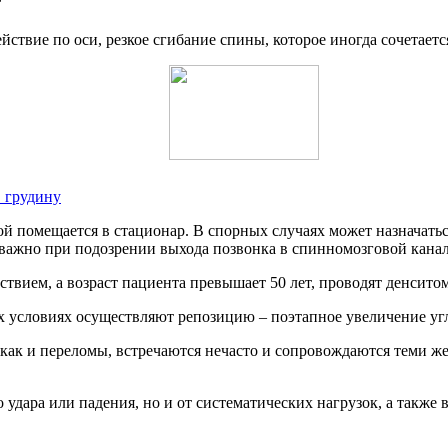
твие по оси, резкое сгибание спины, которое иногда сочетаетс
в грудину
й помещается в стационар. В спорных случаях может назначать
 важно при подозрении выхода позвонка в спинномозговой канал
твием, а возраст пациента превышает 50 лет, проводят денситом
ых условиях осуществляют репозицию – поэтапное увеличение уг
как и переломы, встречаются нечасто и сопровождаются теми ж
 удара или падения, но и от систематических нагрузок, а также