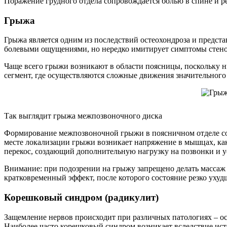
Поражение грудного отдела сопровождается болью в спине и р
Грыжа
Грыжа является одним из последствий остеохондроза и предста
болевыми ощущениями, но нередко имитирует симптомы стенок
Чаще всего грыжи возникают в области поясницы, поскольку 
сегмент, где осуществляются сложные движения значительного 
Так выглядит грыжа межпозвоночного диска
Формирование межпозвоночной грыжи в поясничном отделе со
месте локализации грыжи возникает напряжение в мышцах, ка
перекос, создающий дополнительную нагрузку на позвонки и 
Внимание: при подозрении на грыжу запрещено делать массаж и
кратковременный эффект, после которого состояние резко ухуд
Корешковый синдром (радикулит)
Защемление нервов происходит при различных патологиях – ост
Наиболее часто корешковый синдром возникает вследствие ис