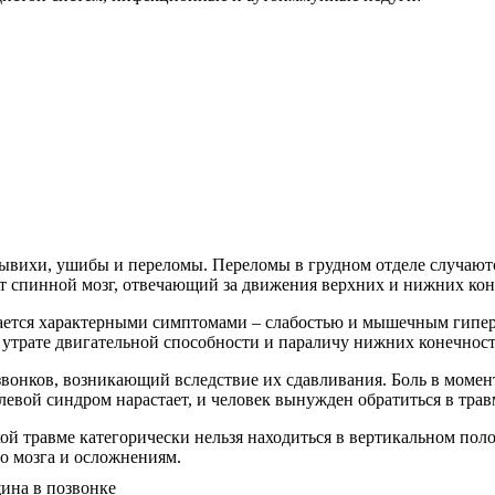
ывихи, ушибы и переломы. Переломы в грудном отделе случаютс
одит спинной мозг, отвечающий за движения верхних и нижних к
ется характерными симптомами – слабостью и мышечным гиперт
 утрате двигательной способности и параличу нижних конечност
онков, возникающий вследствие их сдавливания. Боль в момент
евой синдром нарастает, и человек вынужден обратиться в трав
кой травме категорически нельзя находиться в вертикальном по
о мозга и осложнениям.