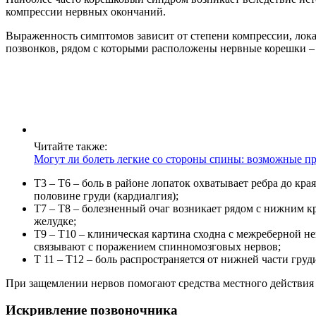
компрессии нервных окончаний.
Выраженность симптомов зависит от степени компрессии, лока
позвонков, рядом с которыми расположены нервные корешки –
Читайте также:
Могут ли болеть легкие со стороны спины: возможные п
Т3 – Т6 – боль в районе лопаток охватывает ребра до кр
половине груди (кардиалгия);
Т7 – Т8 – болезненный очаг возникает рядом с нижним к
желудке;
Т9 – Т10 – клиническая картина сходна с межреберной не
связывают с поражением спинномозговых нервов;
Т 11 – Т12 – боль распространяется от нижней части груд
При защемлении нервов помогают средства местного действия –
Искривление позвоночника