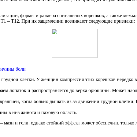
лизации, формы и размера спинальных корешков, а также межко
 Т1 – Т12. При их защемлении возникают следующие признаки:
ричины боли
ая грудной клетки. У женщин компрессия этих корешков нередко 
раем лопаток и распространяется до верха брюшины. Может наб
вралгией, когда больно дышать из-за движений грудной клетки.
ины в низ живота и паховую область.
 мази и гели, однако стойкий эффект может обеспечить только 