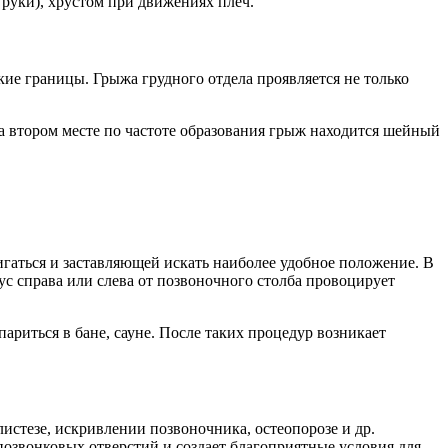
 руки), хрустом при движениях плеч.
ие границы. Грыжа грудного отдела проявляется не только
 втором месте по частоте образования грыж находится шейный
аться и заставляющей искать наиболее удобное положение. В
с справа или слева от позвоночного столба провоцирует
риться в бане, сауне. После таких процедур возникает
истезе, искривлении позвоночника, остеопорозе и др.
озвонковых отверстий и создает благоприятные условия для