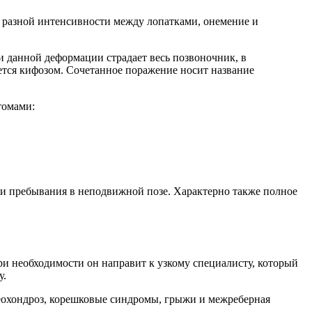
ль разной интенсивности между лопатками, онемение и
и данной деформации страдает весь позвоночник, в
ется кифозом. Сочетанное поражение носит название
томами:
или пребывания в неподвижной позе. Характерно также полное
ри необходимости он направит к узкому специалисту, который
у.
теохондроз, корешковые синдромы, грыжи и межреберная