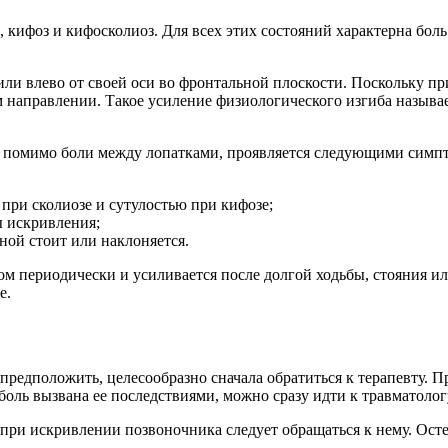
, кифоз и кифосколиоз. Для всех этих состояний характерна бо
ли влево от своей оси во фронтальной плоскости. Поскольку пр
м направлении. Такое усиление физиологического изгиба называ
и, помимо боли между лопатками, проявляется следующими симп
при сколиозе и сутулостью при кифозе;
ы искривления;
ной стоит или наклоняется.
ном периодически и усиливается после долгой ходьбы, стояния 
е.
редположить, целесообразно сначала обратиться к терапевту. П
боль вызвана ее последствиями, можно сразу идти к травматолог
 при искривлении позвоночника следует обращаться к нему. Ос